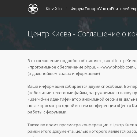
Kiev-X.In
Форум ТовароУпотрЕбителей Ук
Центр Киева - Соглашение о к
Это соглашение подробно объясняет, как «Центр Киева» 
«программное обеспечение phpBB», «www.phpbb.com», 
(в дальнейшем «ваша информация»).
Ваша информация собирается двумя способами. Во-пе
(небольшие текстовые файлы, загружаемые в папку в
«user-id») и идентификатор анонимной сессии (в даль
после просмотра одной из тем конференции «Центр Ки
работы с форумами.
Также во время просмотра конференции «Центр Киева
рамки этого документа, целью которого является ра