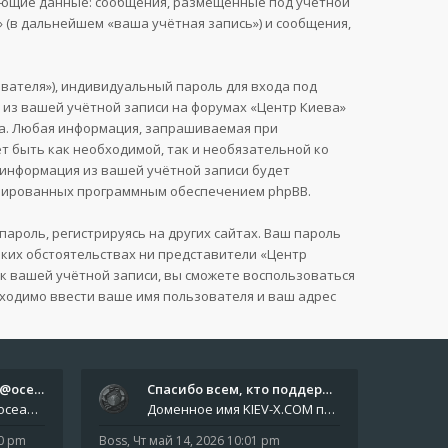
дующие данные: сообщения, размещённые под учётной
 (в дальнейшем «ваша учётная запись») и сообщения,
вателя»), индивидуальный пароль для входа под
я из вашей учётной записи на форумах «Центр Киева»
га. Любая информация, запрашиваемая при
т быть как необходимой, так и необязательной ко
я информация из вашей учётной записи будет
нерированных программным обеспечением phpBB.
роль, регистрируясь на других сайтах. Ваш пароль
каких обстоятельствах ни представители «Центр
ь к вашей учётной записи, вы сможете воспользоваться
ходимо ввести ваше имя пользователя и ваш адрес
Отчёты пишите боту @oceanfish…
Спасибо всем, кто поддерживае…
Звіти пишіть роботу @oceanfishbotbot Друзі, важливе повідомлення для учасників форума. Основне звернення опублікован
Доменное имя KIEV-X.COM продлено до третьей декады августа 2027 года! Спасибо всем анонимным пользователям, которые по
10 pm
Boss
,
Чт май 14, 2026 10:01 pm