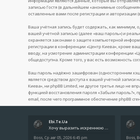
информации являются данные, которые вы отправляет
записью Гостя (в дальнейшем «анонимные сообщения»)
оставленные вами после регистрации и авторизации 
Ваша учётная запись будет содержать, как минимум, 
вашей учётной записью (далее «ваш пароль») и реаль
охраняется законами о защите компьютерной информа
регистрации в конференции «Центр Киева», кроме ваше
вводу, на усмотрение администрации конференции «Це
общедоступна. Кроме того, у вас есть возможность с
Ваш пароль надёжно зашифрован (односторонним хэшир
является средством доступа к вашей учётной записи н
Киева», ни phpBB Limited, ни другое третье лицо не в
функцией восстановления пароля «Забыли пароль?», 
email, после чего программное обеспечение phpBB сге
Ebi.Te.Ua
Хочу выразить искреннюю благодарность всем анонимным пользователям, которые поддержали наше сообщество финансово. Благод
Boss
,
Ср авг 05, 2026 6:45 pm
Boss
,
В