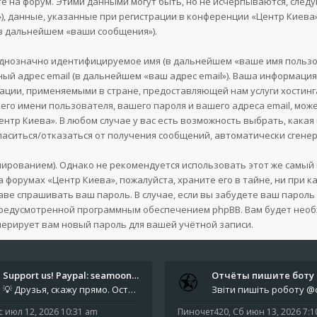
е на форум. Этими данными могут быть, но не исчерпываются, сле
, данные, указанные при регистрации в конференции «Центр Киева»
(в дальнейшем «ваши сообщения»).
однозначно идентифицируемое имя (в дальнейшем «ваше имя пользо
ный адрес email (в дальнейшем «ваш адрес email»). Ваша информаци
ции, применяемыми в стране, предоставляющей нам услуги хостин
го имени пользователя, вашего пароля и вашего адреса email, може
нтр Киева». В любом случае у вас есть возможность выбрать, кака
огласиться/отказаться от получения сообщений, автоматически сге
ованием). Однако не рекомендуется использовать этот же самый па
а форумах «Центр Киева», пожалуйста, храните его в тайне, ни при 
праве спрашивать ваш пароль. В случае, если вы забудете ваш парол
предусмотренной программным обеспечением phpBB. Вам будет необ
нерирует вам новый пароль для вашей учётной записи.
Support us! Paypal: seamoonpa…
💡 Друзья, скажу прямо. Осталось мало времени. За это время нам нужно закрыть последние обязательные расходы: около 500
с июл 12, 2026 10:31 am
Пиночет420
,
Сб июн 13, 2026 7: