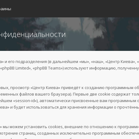
раины
онфиденциальности
и его подразделения (в дальнейшем «мы», «наш», «Центр Киева», «htt
«phpBB Limited», «phpBB Teams») используют информацию, полученн
рвых, просмотр «Центр Киева» приведёт к созданию программным об
ременных файлов вашего браузера). Первые две cookie содержат то
нейшем «session-id»), автоматически присвоенные вам программным 
ева» и будет использоваться для хранения информации о прочтённ
» мы можем установить cookies, внешние по отношению к программ
ссмотрение страниц, созданных исключительно программным обеспе