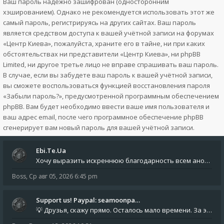
Ваш пароль надёжно зашифрован (односторонним
хэшированием). Однако не рекомендуется использовать этот же
самый пароль, регистрируясь на других сайтах. Ваш пароль
является средством доступа к вашей учётной записи на форумах
«Центр Киева», пожалуйста, храните его в тайне, ни при каких
обстоятельствах ни представители «Центр Киева», ни phpBB
Limited, ни другое третье лицо не вправе спрашивать ваш пароль.
В случае, если вы забудете ваш пароль к вашей учётной записи,
вы сможете воспользоваться функцией восстановления пароля
«Забыли пароль?», предусмотренной программным обеспечением
phpBB. Вам будет необходимо ввести ваше имя пользователя и
ваш адрес email, после чего программное обеспечение phpBB
сгенерирует вам новый пароль для вашей учётной записи.
Ebi.Te.Ua
Хочу выразить искреннюю благодарность всем анонимным пользователям, которые поддержали наше сообщество финансово. Благод
Boss
,
Ср авг 05, 2026 6:45 pm
Support us! Paypal: seamoonpa…
💡 Друзья, скажу прямо. Осталось мало времени. За это время нам нужно закрыть последние обязательные расходы: около 500