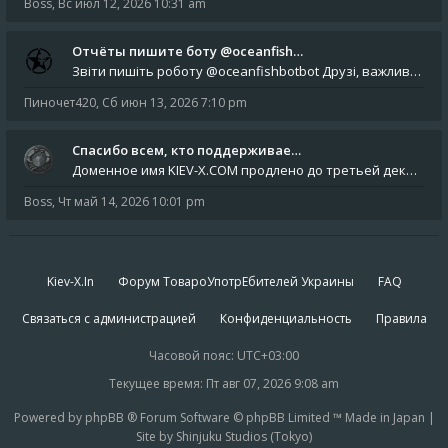
Boss
,
Вс июл 12, 2026 10:31 am
Отчёты пишите боту @oceanfish…
Звіти пишіть роботу @oceanfishbotbot Друзі, важливе повідомлення для учасників форума. Основне звернення опублікован
Пиночет420
,
Сб июн 13, 2026 7:10 pm
Спасибо всем, кто поддерживае…
Доменное имя KIEV-X.COM продлено до третьей декады августа 2027 года! Спасибо всем анонимным пользователям, которые по
Boss
,
Чт май 14, 2026 10:01 pm
Kiev-X.In
Форум ТовароУпотрЕбителей Украины
FAQ
Связаться с администрацией
Конфиденциальность
Правила
Часовой пояс:
UTC+03:00
Текущее время: Пт авг 07, 2026 9:08 am
Powered by phpBB ® Forum Software © phpBB Limited ™ Made in Japan |
Site by Shinjuku Studios (Tokyo)