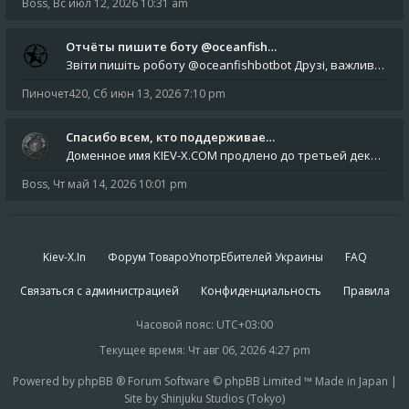
Boss
,
Вс июл 12, 2026 10:31 am
Отчёты пишите боту @oceanfish…
Звіти пишіть роботу @oceanfishbotbot Друзі, важливе повідомлення для учасників форума. Основне звернення опублікован
Пиночет420
,
Сб июн 13, 2026 7:10 pm
Спасибо всем, кто поддерживае…
Доменное имя KIEV-X.COM продлено до третьей декады августа 2027 года! Спасибо всем анонимным пользователям, которые по
Boss
,
Чт май 14, 2026 10:01 pm
Kiev-X.In
Форум ТовароУпотрЕбителей Украины
FAQ
Связаться с администрацией
Конфиденциальность
Правила
Часовой пояс:
UTC+03:00
Текущее время: Чт авг 06, 2026 4:27 pm
Powered by phpBB ® Forum Software © phpBB Limited ™ Made in Japan |
Site by Shinjuku Studios (Tokyo)