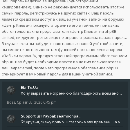
Ваш пароль надёжно зашифрован (односторонним
хэшированием). Однако не рекомендуется использовать этот же
самый пароль, регистрируясь на других сайтах. Ваш пароль
является средством доступа к вашей учётной записи на форумах
«Центр Киева», пожалуйста, храните его в тайне, ни при каких
обстоятельствах ни представители «Центр Киева», ни phpBB
Limited, ни другое третье лицо не вправе спрашивать ваш пароль.
В случае, если вы забудете ваш пароль к вашей учётной записи,
вы сможете воспользоваться функцией восстановления пароля
«Забыли пароль?», предусмотренной программным обеспечением
phpBB. Вам будет необходимо ввести ваше имя пользователя и
ваш адрес email, после чего программное обеспечение phpBB
сгенерирует вам новый пароль для вашей учётной записи.
Ebi.Te.Ua
Хочу выразить искреннюю благодарность всем анонимным пользователям, которые поддержали наше сообщество финансово. Благод
Boss
,
Ср авг 05, 2026 6:45 pm
Support us! Paypal: seamoonpa…
💡 Друзья, скажу прямо. Осталось мало времени. За это время нам нужно закрыть последние обязательные расходы: около 500