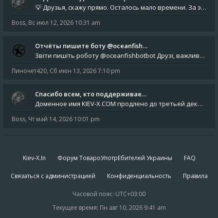
💡 Друзья, скажу прямо. Осталось мало времени. За это время нам нужно закрыть последние обязательные расходы: около 500
Boss
,
Вс июл 12, 2026 10:31 am
Отчёты пишите боту @oceanfish…
Звіти пишіть роботу @oceanfishbotbot Друзі, важливе повідомлення для учасників форума. Основне звернення опублікован
Пиночет420
,
Сб июн 13, 2026 7:10 pm
Спасибо всем, кто поддерживае…
Доменное имя KIEV-X.COM продлено до третьей декады августа 2027 года! Спасибо всем анонимным пользователям, которые по
Boss
,
Чт май 14, 2026 10:01 pm
Kiev-X.In
Форум ТовароУпотрЕбителей Украины
FAQ
Связаться с администрацией
Конфиденциальность
Правила
Часовой пояс:
UTC+03:00
Текущее время: Пн авг 10, 2026 9:41 am