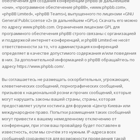
обеспечения для создания конференций phpBB (в дальнейшем
«они», «программное обеспечение phpBB», «www.phpbb.com»,
«phpBB Limited», «phpBB Teams»), выпущенного по лицензии «
GNU
General Public License v2
» (в дальнейшем «GPL»). Скачать его можно
по адресу
www.phpbb.com
. Ограничения лицензии GPL для
программного обеспечения phpBB строго связаны с организацией
и поддержкой интернет-конференций, и phpBB Limited не несёт
ответственности за то, что администрация конференций
определяет в качестве допустимого содержания и/или поведения
в них. За дополнительной информацией о phpBB обращайтесь по
адресу
https://www.phpbb.com/
.
Вы соглашаетесь не размещать оскорбительных, угрожающих,
клеветнических сообщений, порнографических сообщений,
призывов к национальной розни и прочих сообщений, которые
могут нарушить законы вашей страны, страны, которая
предоставляет услуги хостинга для форумов «Центр Киева» или
международное право. Попытки размещения таких сообщений
могут привести к вашему немедленному отключению от
конференции, при этом ваш провайдер будет поставлен в
известность, если мы сочтём это нужным. IP-адреса всех
сообщений сохраняются для возможности проведения такой