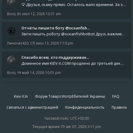
💡 Друзья, скажу прямо. Осталось мало времени. За это время нам нужно закрыть последние обязательные расходы: около 500
Boss
,
Вс июл 12, 2026 10:31 am
Отчёты пишите боту @oceanfish…
Звіти пишіть роботу @oceanfishbotbot Друзі, важливе повідомлення для учасників форума. Основне звернення опублікован
Пиночет420
,
Сб июн 13, 2026 7:10 pm
Спасибо всем, кто поддерживае…
Доменное имя KIEV-X.COM продлено до третьей декады августа 2027 года! Спасибо всем анонимным пользователям, которые по
Boss
,
Чт май 14, 2026 10:01 pm
Kiev-X.In
Форум ТовароУпотрЕбителей Украины
FAQ
Связаться с администрацией
Конфиденциальность
Правила
Часовой пояс:
UTC+03:00
Текущее время: Пт авг 07, 2026 3:11 pm