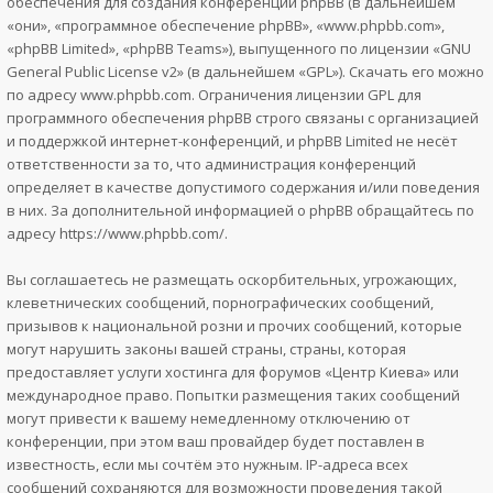
обеспечения для создания конференций phpBB (в дальнейшем
«они», «программное обеспечение phpBB», «www.phpbb.com»,
«phpBB Limited», «phpBB Teams»), выпущенного по лицензии «
GNU
General Public License v2
» (в дальнейшем «GPL»). Скачать его можно
по адресу
www.phpbb.com
. Ограничения лицензии GPL для
программного обеспечения phpBB строго связаны с организацией
и поддержкой интернет-конференций, и phpBB Limited не несёт
ответственности за то, что администрация конференций
определяет в качестве допустимого содержания и/или поведения
в них. За дополнительной информацией о phpBB обращайтесь по
адресу
https://www.phpbb.com/
.
Вы соглашаетесь не размещать оскорбительных, угрожающих,
клеветнических сообщений, порнографических сообщений,
призывов к национальной розни и прочих сообщений, которые
могут нарушить законы вашей страны, страны, которая
предоставляет услуги хостинга для форумов «Центр Киева» или
международное право. Попытки размещения таких сообщений
могут привести к вашему немедленному отключению от
конференции, при этом ваш провайдер будет поставлен в
известность, если мы сочтём это нужным. IP-адреса всех
сообщений сохраняются для возможности проведения такой