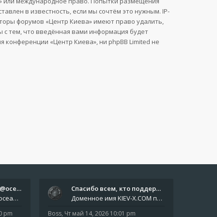
ва» или международное право. Попытки размещения
влен в известность, если мы сочтём это нужным. IP-
аторы форумов «Центр Киева» имеют право удалить,
ы с тем, что введённая вами информация будет
 конференции «Центр Киева», ни phpBB Limited не
Отчёты пишите боту @oceanfish…
Спасибо всем, кто поддерживае…
Звіти пишіть роботу @oceanfishbotbot Друзі, важливе повідомлення для учасників форума. Основне звернення опублікован
Доменное имя KIEV-X.COM продлено до третьей декады августа 2027 года! Спасибо всем анонимным пользователям, которые по
10 pm
Boss
,
Чт май 14, 2026 10:01 pm