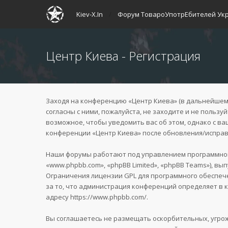
Kiev-X.In
Форум ТовароУпотрЕбителей Ук
Центр Киева - Регистрация
Заходя на конференцию «Центр Киева» (в дальнейшем «м
согласны с ними, пожалуйста, не заходите и не польз
возможное, чтобы уведомить вас об этом, однако с в
конференции «Центр Киева» после обновления/исправл
Наши форумы работают под управлением программного
«www.phpbb.com», «phpBB Limited», «phpBB Teams»), вы
Ограничения лицензии GPL для программного обеспече
за то, что администрация конференций определяет в 
адресу
https://www.phpbb.com/
.
Вы соглашаетесь не размещать оскорбительных, угро