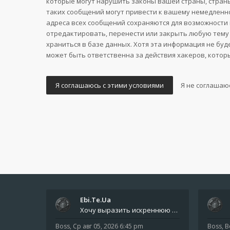
которые могут нарушить законы вашей страны, страны
таких сообщений могут привести к вашему немедленно
адреса всех сообщений сохраняются для возможности 
отредактировать, перенести или закрыть любую тему 
храниться в базе данных. Хотя эта информация не буд
может быть ответственна за действия хакеров, котор
Ebi.Te.Ua
Хочу выразить искреннюю благодарность всем анонимным пользователям, которые поддержали наше сообщество финансово. Благод
Boss
,
Ср авг 05, 2026 6:45 pm
Boss
,
В