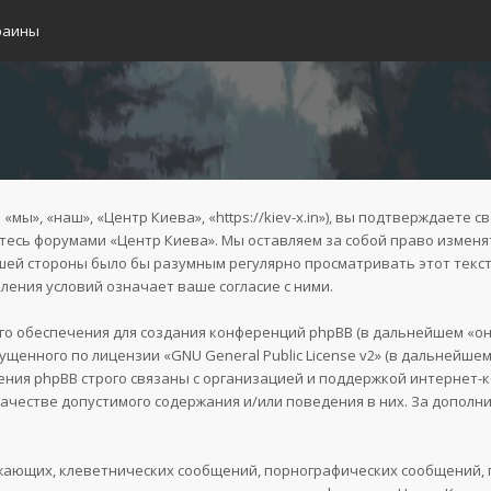
раины
ы», «наш», «Центр Киева», «https://kiev-x.in»), вы подтверждаете с
уйтесь форумами «Центр Киева». Мы оставляем за собой право изменя
ашей стороны было бы разумным регулярно просматривать этот текст
ения условий означает ваше согласие с ними.
 обеспечения для создания конференций phpBB (в дальнейшем «он
пущенного по лицензии «
GNU General Public License v2
» (в дальнейшем
ния phpBB строго связаны с организацией и поддержкой интернет-ко
качестве допустимого содержания и/или поведения в них. За допол
жающих, клеветнических сообщений, порнографических сообщений, 