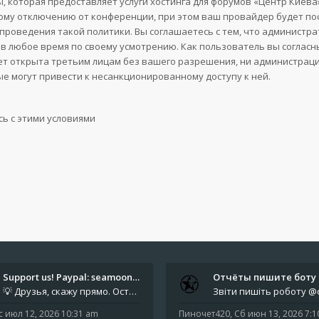
, которая предоставляет услуги хостинга для форумов «Центр Кие
му отключению от конференции, при этом ваш провайдер будет поста
проведения такой политики. Вы соглашаетесь с тем, что администр
в любое время по своему усмотрению. Как пользователь вы согласн
ет открыта третьим лицам без вашего разрешения, ни администрация
ые могут привести к несанкционированному доступу к ней.
Support us! Paypal: seamoonpa…
💡 Друзья, скажу прямо. Осталось мало времени. За это время нам нужно закрыть последние обязательные расходы: около 500
с июл 12, 2026 10:31 am
Пиночет420
,
Сб июн 13, 2026 7: