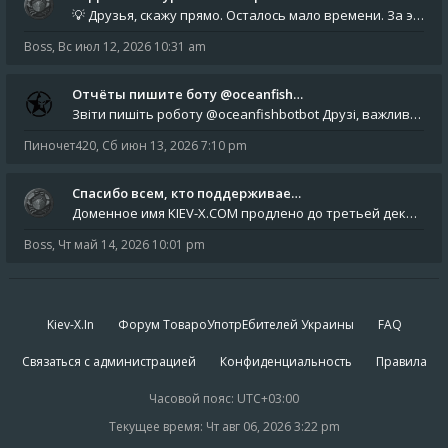
💡 Друзья, скажу прямо. Осталось мало времени. За это время нам нужно закрыть последние обязательные расходы: около 500
Boss
,
Вс июл 12, 2026 10:31 am
Отчёты пишите боту @oceanfish…
Звіти пишіть роботу @oceanfishbotbot Друзі, важливе повідомлення для учасників форума. Основне звернення опублікован
Пиночет420
,
Сб июн 13, 2026 7:10 pm
Спасибо всем, кто поддерживае…
Доменное имя KIEV-X.COM продлено до третьей декады августа 2027 года! Спасибо всем анонимным пользователям, которые по
Boss
,
Чт май 14, 2026 10:01 pm
Kiev-X.In
Форум ТовароУпотрЕбителей Украины
FAQ
Связаться с администрацией
Конфиденциальность
Правила
Часовой пояс:
UTC+03:00
Текущее время: Чт авг 06, 2026 3:22 pm