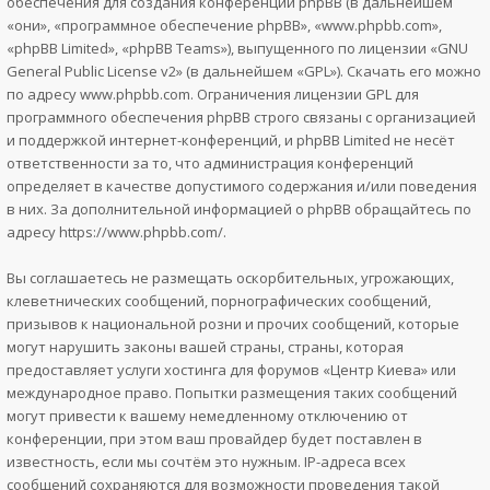
обеспечения для создания конференций phpBB (в дальнейшем
«они», «программное обеспечение phpBB», «www.phpbb.com»,
«phpBB Limited», «phpBB Teams»), выпущенного по лицензии «
GNU
General Public License v2
» (в дальнейшем «GPL»). Скачать его можно
по адресу
www.phpbb.com
. Ограничения лицензии GPL для
программного обеспечения phpBB строго связаны с организацией
и поддержкой интернет-конференций, и phpBB Limited не несёт
ответственности за то, что администрация конференций
определяет в качестве допустимого содержания и/или поведения
в них. За дополнительной информацией о phpBB обращайтесь по
адресу
https://www.phpbb.com/
.
Вы соглашаетесь не размещать оскорбительных, угрожающих,
клеветнических сообщений, порнографических сообщений,
призывов к национальной розни и прочих сообщений, которые
могут нарушить законы вашей страны, страны, которая
предоставляет услуги хостинга для форумов «Центр Киева» или
международное право. Попытки размещения таких сообщений
могут привести к вашему немедленному отключению от
конференции, при этом ваш провайдер будет поставлен в
известность, если мы сочтём это нужным. IP-адреса всех
сообщений сохраняются для возможности проведения такой