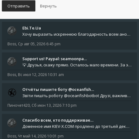
Ebi.Te.Ua
Хочу выразить искреннюю благодарность всем анонимным пользователям, которые поддержали наше сообщество финансово. Благод
Boss
,
Ср авг 05, 2026 6:45 pm
Support us! Paypal: seamoonpa…
💡 Друзья, скажу прямо. Осталось мало времени. За это время нам нужно закрыть последние обязательные расходы: около 500
Boss
,
Вс июл 12, 2026 10:31 am
Отчёты пишите боту @oceanfish…
Звіти пишіть роботу @oceanfishbotbot Друзі, важливе повідомлення для учасників форума. Основне звернення опублікован
Пиночет420
,
Сб июн 13, 2026 7:10 pm
Спасибо всем, кто поддерживае…
Доменное имя KIEV-X.COM продлено до третьей декады августа 2027 года! Спасибо всем анонимным пользователям, которые по
Boss
,
Чт май 14, 2026 10:01 pm