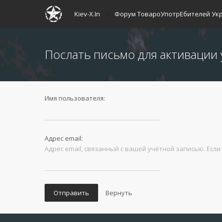
Kiev-X.In
Форум ТовароУпотрЕбителей Ук
Послать письмо для активации 
Имя пользователя:
Адрес email:
Адрес email, связанный с вашей учётной записью. Если