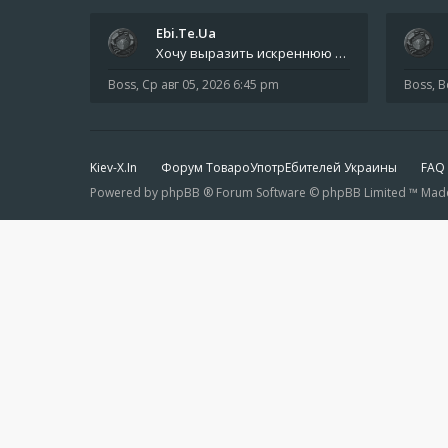
Ebi.Te.Ua
Хочу выразить искреннюю благодарность всем анонимным пользователям, которые поддержали наше сообщество финансово. Благод
Boss
,
Ср авг 05, 2026 6:45 pm
Boss
,
В
Kiev-X.In
Форум ТовароУпотрЕбителей Украины
FAQ
Powered by phpBB ® Forum Software © phpBB Limited ™ Made in