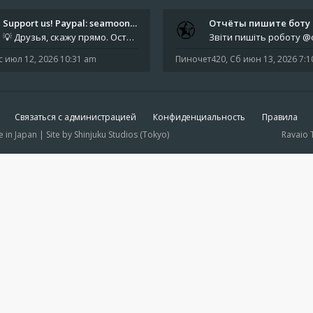
Support us! Paypal: seamoonpa…
💡 Друзья, скажу прямо. Осталось мало времени. За это время нам нужно закрыть последние обязательные расходы: около 500
с июл 12, 2026 10:31 am
Пиночет420
,
Сб июн 13, 2026 7:
Связаться с администрацией
Конфиденциальность
Правила
 Japan | Site by Shinjuku Studios (Tokyo)
Ravaio