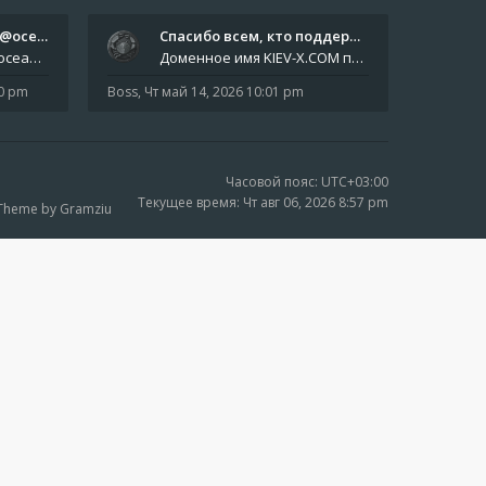
Отчёты пишите боту @oceanfish…
Спасибо всем, кто поддерживае…
Звіти пишіть роботу @oceanfishbotbot Друзі, важливе повідомлення для учасників форума. Основне звернення опублікован
Доменное имя KIEV-X.COM продлено до третьей декады августа 2027 года! Спасибо всем анонимным пользователям, которые по
10 pm
Boss
,
Чт май 14, 2026 10:01 pm
Часовой пояс:
UTC+03:00
Текущее время: Чт авг 06, 2026 8:57 pm
 Theme by Gramziu