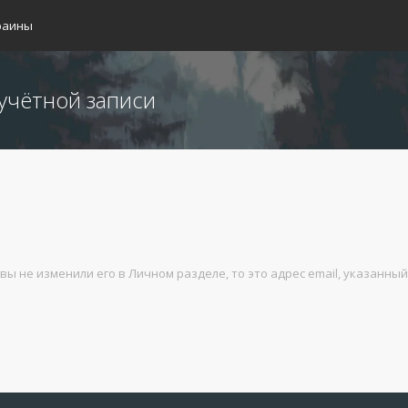
раины
учётной записи
 вы не изменили его в Личном разделе, то это адрес email, указанны