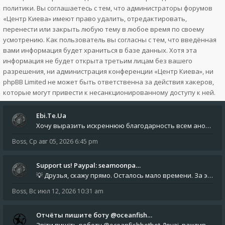
политики. Вы соглашаетесь с тем, что администраторы форумов
«Центр Киева» имеют право удалить, отредактировать,
перенести или закрыть любую тему в любое время по своему
усмотрению. Как пользователь вы согласны с тем, что введённая
вами информация будет храниться в базе данных. Хотя эта
информация не будет открыта третьим лицам без вашего
разрешения, ни администрация конференции «Центр Киева», ни
phpBB Limited не может быть ответственна за действия хакеров,
которые могут привести к несанкционированному доступу к ней.
Ebi.Te.Ua
Хочу выразить искреннюю благодарность всем анонимным пользователям, которые поддержали наше сообщество финансово. Благод
Boss
,
Ср авг 05, 2026 6:45 pm
Support us! Paypal: seamoonpa…
💡 Друзья, скажу прямо. Осталось мало времени. За это время нам нужно закрыть последние обязательные расходы: около 500
Boss
,
Вс июл 12, 2026 10:31 am
Отчёты пишите боту @oceanfish…