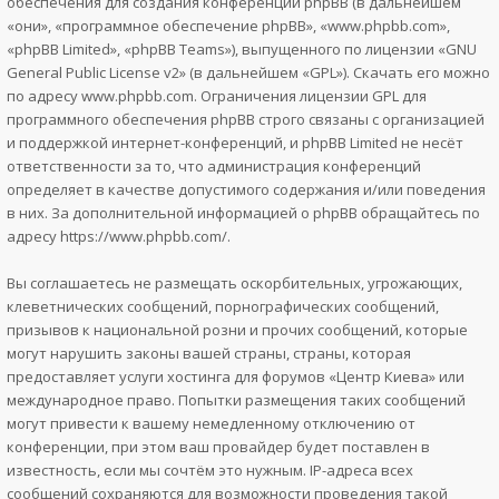
обеспечения для создания конференций phpBB (в дальнейшем
«они», «программное обеспечение phpBB», «www.phpbb.com»,
«phpBB Limited», «phpBB Teams»), выпущенного по лицензии «
GNU
General Public License v2
» (в дальнейшем «GPL»). Скачать его можно
по адресу
www.phpbb.com
. Ограничения лицензии GPL для
программного обеспечения phpBB строго связаны с организацией
и поддержкой интернет-конференций, и phpBB Limited не несёт
ответственности за то, что администрация конференций
определяет в качестве допустимого содержания и/или поведения
в них. За дополнительной информацией о phpBB обращайтесь по
адресу
https://www.phpbb.com/
.
Вы соглашаетесь не размещать оскорбительных, угрожающих,
клеветнических сообщений, порнографических сообщений,
призывов к национальной розни и прочих сообщений, которые
могут нарушить законы вашей страны, страны, которая
предоставляет услуги хостинга для форумов «Центр Киева» или
международное право. Попытки размещения таких сообщений
могут привести к вашему немедленному отключению от
конференции, при этом ваш провайдер будет поставлен в
известность, если мы сочтём это нужным. IP-адреса всех
сообщений сохраняются для возможности проведения такой