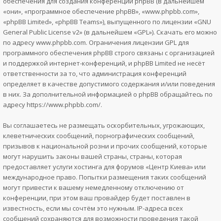
обеспечения для создания конференций phpBB (в дальнейшем
«они», «программное обеспечение phpBB», «www.phpbb.com»,
«phpBB Limited», «phpBB Teams»), выпущенного по лицензии «
GNU
General Public License v2
» (в дальнейшем «GPL»). Скачать его можно
по адресу
www.phpbb.com
. Ограничения лицензии GPL для
программного обеспечения phpBB строго связаны с организацией
и поддержкой интернет-конференций, и phpBB Limited не несёт
ответственности за то, что администрация конференций
определяет в качестве допустимого содержания и/или поведения
в них. За дополнительной информацией о phpBB обращайтесь по
адресу
https://www.phpbb.com/
.
Вы соглашаетесь не размещать оскорбительных, угрожающих,
клеветнических сообщений, порнографических сообщений,
призывов к национальной розни и прочих сообщений, которые
могут нарушить законы вашей страны, страны, которая
предоставляет услуги хостинга для форумов «Центр Киева» или
международное право. Попытки размещения таких сообщений
могут привести к вашему немедленному отключению от
конференции, при этом ваш провайдер будет поставлен в
известность, если мы сочтём это нужным. IP-адреса всех
сообщений сохраняются для возможности проведения такой