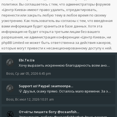
политики. Вы соглашаетесь с тем, что администраторы форумов
«Центр Киева» имеют право удалить, отредактировать,
перенести или закрыть любую тему в любое время по своему
усмотрению. Как пользователь вы согласны с тем, что введённая
вами информация будет храниться в базе данных. Хотя эта
информация не будет открыта третьим лицам без вашего
разрешения, ни администрация конференции «Центр Киева», ни
phpBB Limited не может быть ответственна за действия хакеров,
которые могут привести к несанкционированному доступу к ней.
Ebi.Te.Ua
Хочу выразить искреннюю благодарность всем анонимным пользователям, которые поддержали наше сообщество финансово. Благод
Boss
,
Ср авг 05, 2026 6:45 pm
Support us! Paypal: seamoonpa…
💡 Друзья, скажу прямо. Осталось мало времени. За это время нам нужно закрыть последние обязательные расходы: около 500
Boss
,
Вс июл 12, 2026 10:31 am
Отчёты пишите боту @oceanfish…