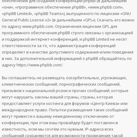
обеспечения для создания конференций phpBB (в дальнейшем
«они», «программное обеспечение phpBB», «www.phpbb.com»,
«phpBB Limited», «phpBB Teams»), выпущенного по лицензии «
GNU
General Public License v2
» (в дальнейшем «GPL»). Скачать его можно
по адресу
www.phpbb.com
. Ограничения лицензии GPL для
программного обеспечения phpBB строго связаны с организацией
и поддержкой интернет-конференций, и phpBB Limited не несёт
ответственности за то, что администрация конференций
определяет в качестве допустимого содержания и/или поведения
в них. За дополнительной информацией о phpBB обращайтесь по
адресу
https://www.phpbb.com/
.
Вы соглашаетесь не размещать оскорбительных, угрожающих,
клеветнических сообщений, порнографических сообщений,
призывов к национальной розни и прочих сообщений, которые
могут нарушить законы вашей страны, страны, которая
предоставляет услуги хостинга для форумов «Центр Киева» или
международное право. Попытки размещения таких сообщений
могут привести к вашему немедленному отключению от
конференции, при этом ваш провайдер будет поставлен в
известность, если мы сочтём это нужным. IP-адреса всех
сообщений сохраняются для возможности проведения такой