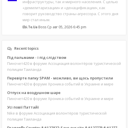
инфраструктуры, так и мирного населения. С целью
«демилитаризации» и «денацификации», как
говорит руководство страны-агрессора. С этого дня
мир стал иным.
Ebi.Te.Ua
Boss
Ср авг 05, 2026 6:45 pm
Recent topics
Під пальмами - і під слідством
Пиночет420
в форуме Ассоциация волонтёров туристической
полиции Таиланда
Перевірте папку SPAM - можливо, ви щось пропустили
Пиночет420
в форуме Хроника событий в Украине и мире
Отпуск на воздушном шаре
Пиночет420
в форуме Хроника событий в Украине и мире
Усі повії Паттайї
Nike
в форуме Ассоциация волонтёров туристической
полиции Таиланда
Dragonfly Country &#127827; Save our site &#127775;&#127769;