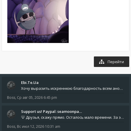
Перейти
Ebi.Te.Ua
Хочу выразить искреннюю благодарность всем анонимным пользователям, которые поддержали наше сообщество финансово. Благод
Boss
,
Ср авг 05, 2026 6:45 pm
Support us! Paypal: seamoonpa…
💡 Друзья, скажу прямо. Осталось мало времени. За это время нам нужно закрыть последние обязательные расходы: около 500
Boss
,
Вс июл 12, 2026 10:31 am