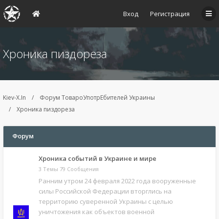
Вход
Регистрация
Хроника пиздореза
Kiev-X.In
Форум ТовароУпотрЕбителей Украины
Хроника пиздореза
Форум
Хроника событий в Украине и мире
3 Темы 79 Сообщения
Ранним утром 24 февраля 2022 года вооруженные
силы Российской Федерации вторглись на
территорию суверенной Украины с целью
уничтожения как объектов военной