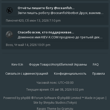
Отчёты пишите боту @oceanfish…
Звіти пишіть роботу @oceanfishbotbot Друзі, важливе повідомлення для учасників форума. Основне звернення опублікован
Пиночет420
,
Сб июн 13, 2026 7:10 pm
Спасибо всем, кто поддерживае…
Доменное имя KIEV-X.COM продлено до третьей декады августа 2027 года! Спасибо всем анонимным пользователям, которые по
Boss
,
Чт май 14, 2026 10:01 pm
Kiev-X.In
Форум ТовароУпотрЕбителей Украины
FAQ
Связаться с администрацией
Конфиденциальность
Правила
Часовой пояс:
UTC+03:00
Текущее время: Сб авг 08, 2026 9:32 pm
Powered by phpBB ® Forum Software © phpBB Limited ™ Made in Japan |
Site by Shinjuku Studios (Tokyo)
Ravaio Theme by Gramziu