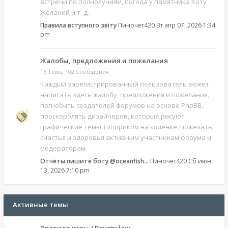
встречи по полнолуниям, погода у памятника Коту
Желаний и т. д.
Правила вступного звіту
Пиночет420
Вт апр 07, 2026 1:34
pm
Жалобы, предложения и пожелания
15 Темы 102 Сообщения
Каждый зарегистрированный пользователь может
написать здесь жалобу, предложения и пожелания,
погнобить создателей форумов на основе PhpBB,
пооскорблять дизайнеров, которые рисуют
графические темы топориком на коленке, пожелать
счастья и здоровья активным участникам форума и
модераторам.
Отчёты пишите боту @oceanfish…
Пиночет420
Сб июн
13, 2026 7:10 pm
Активные темы