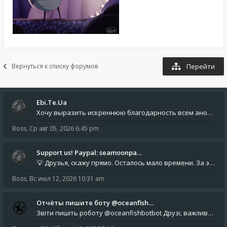
Вернуться к списку форумов
Перейти
Ebi.Te.Ua
Хочу выразить искреннюю благодарность всем анонимным пользователям, которые поддержали наше сообщество финансово. Благод
Boss
,
Ср авг 05, 2026 6:45 pm
Support us! Paypal: seamoonpa…
💡 Друзья, скажу прямо. Осталось мало времени. За это время нам нужно закрыть последние обязательные расходы: около 500
Boss
,
Вс июл 12, 2026 10:31 am
Отчёты пишите боту @oceanfish…
Звіти пишіть роботу @oceanfishbotbot Друзі, важливе повідомлення для учасників форума. Основне звернення опублікован