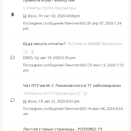
Правила игры / Bounty law
5 Ответы 150155 Просмотры
Boss
,
Пт окт 02, 2020 4:58 pm
Последнее сообщение
Пиночет420
,
Вт апр 07, 2026 1:34
pm
Куда писать отчеты?
16 Ответы 606888 Просмотры
1
2
DRED
,
Ср авг 19, 2020 5:30 pm
Последнее сообщение
Пиночет420
,
Сб июн 13, 2026 7:10
pm
Чат ПТУ им М. С. Паниковского в ТГ заблокирован
10 Ответы 53113 Просмотры
1
2
Boss
,
Сб авг 22, 2020 6:01 pm
Последнее сообщение
Пиночет420
,
Чт июн 06, 2024 8:34
am
Листая старые страницы... PIZDOREZ.TV