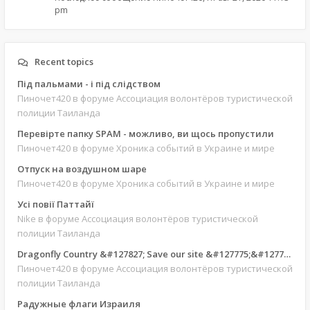
pm
Recent topics
Під пальмами - і під слідством
Пиночет420
в форуме Ассоциация волонтёров туристической
полиции Таиланда
Перевірте папку SPAM - можливо, ви щось пропустили
Пиночет420
в форуме Хроника событий в Украине и мире
Отпуск на воздушном шаре
Пиночет420
в форуме Хроника событий в Украине и мире
Усі повії Паттайї
Nike
в форуме Ассоциация волонтёров туристической
полиции Таиланда
Dragonfly Country &#127827; Save our site &#127775;&#127769;
Пиночет420
в форуме Ассоциация волонтёров туристической
полиции Таиланда
Радужные флаги Израиля