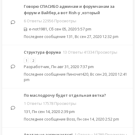
Говорю СПАСИБО админам и форумчанам за
форум и Вайбер,а вот Rish-у ,который
6 Ответы 22956 Просмотры
e-not1981
,
Сб сен 05, 2020 5:57 pm
Последнее сообщение
131
,
Вс сен 27, 2020 12:32 pm
Структура форума
13 Ответы 41334 Просмотры
1
2
Разработчик
,
Пн авг 31, 2020 7:37 pm
Последнее сообщение
Пиночет420
,
Вс сен 20, 2020 12:41
pm
По маслодрочу будет отдельная ветка?
1 Ответы 17578 Просмотры
131
,
Пн сен 14, 2020 2:39 pm
Последнее сообщение
Boss
,
Пн сен 14, 2020 2:52 pm
Аватар не загружается!
1 Ответы 16789 Просмотры