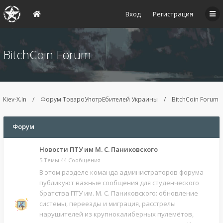
Вход
Регистрация
BitchCoin Forum
Kiev-X.In
Форум ТовароУпотрЕбителей Украины
BitchCoin Forum
Форум
Новости ПТУ им М. С. Паниковского
5 Темы 44 Сообщения
В этом разделе команда администраторов форума
публикуют важные сообщения для студенческого
братства ПТУ им. М. С. Паниковского: обновление
системы, переезды и миграция, расстрелы
нарушителей из крупнокалиберных пулемётов,