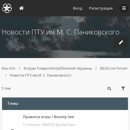
Вход
Регистрация
Новости ПТУ им М. С. Паниковского
Kiev-X.In
Форум ТовароУпотрЕбителей Украины
BitchCoin Forum
Новости ПТУ им М. С. Паниковского
5 тем
Темы
Правила игры / Bounty law
5 Ответы 149979 Просмотры