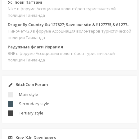
Усі повії Паттайї
Nike
в форуме Ассоциация волонтёров туристической
полиции Таиланда
Dragonfly Country &#127827; Save our site &#127775;&#127769;
Пиночет420
в форуме Ассоциация волонтёров туристической
полиции Таиланда
Радужные флаги Израиля
BNE
в форуме Ассоциация волонтёров туристической
полиции Таиланда
BitchCoin Forum
Main style
Secondary style
Tertiary style
Kiev-X.In Developers