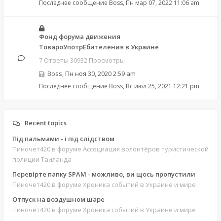
Последнее сообщение
Boss
,
Пн мар 07, 2022 11:06 am
Фонд форума движения
ТовароУпотрЕбителения в Украине
7 Ответы 30932 Просмотры
Boss
,
Пн ноя 30, 2020 2:59 am
Последнее сообщение
Boss
,
Вс июл 25, 2021 12:21 pm
Recent topics
Під пальмами - і під слідством
Пиночет420
в форуме Ассоциация волонтёров туристической
полиции Таиланда
Перевірте папку SPAM - можливо, ви щось пропустили
Пиночет420
в форуме Хроника событий в Украине и мире
Отпуск на воздушном шаре
Пиночет420
в форуме Хроника событий в Украине и мире