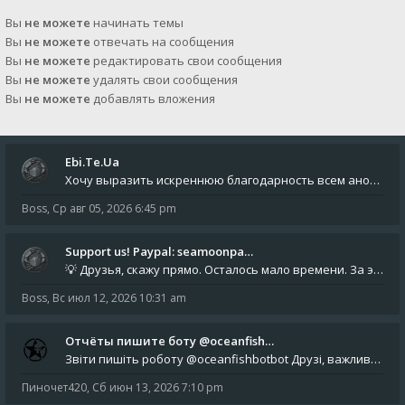
Вы
не можете
начинать темы
Вы
не можете
отвечать на сообщения
Вы
не можете
редактировать свои сообщения
Вы
не можете
удалять свои сообщения
Вы
не можете
добавлять вложения
Ebi.Te.Ua
Хочу выразить искреннюю благодарность всем анонимным пользователям, которые поддержали наше сообщество финансово. Благод
Boss
,
Ср авг 05, 2026 6:45 pm
Support us! Paypal: seamoonpa…
💡 Друзья, скажу прямо. Осталось мало времени. За это время нам нужно закрыть последние обязательные расходы: около 500
Boss
,
Вс июл 12, 2026 10:31 am
Отчёты пишите боту @oceanfish…
Звіти пишіть роботу @oceanfishbotbot Друзі, важливе повідомлення для учасників форума. Основне звернення опублікован
Пиночет420
,
Сб июн 13, 2026 7:10 pm