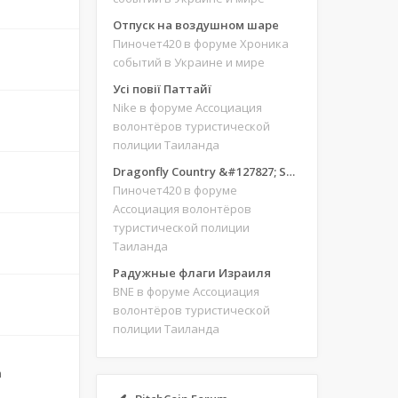
Отпуск на воздушном шаре
Пиночет420
в форуме Хроника
событий в Украине и мире
Усі повії Паттайї
Nike
в форуме Ассоциация
волонтёров туристической
полиции Таиланда
Dragonfly Country &#127827; Save our site &#127775;&#127769;
Пиночет420
в форуме
Ассоциация волонтёров
туристической полиции
Таиланда
Радужные флаги Израиля
BNE
в форуме Ассоциация
волонтёров туристической
полиции Таиланда
m