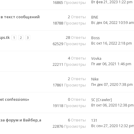
Вт фев 21, 2023 1:22 pm
16865
Просмотры
 в текст сообщений
2
Ответы
BNE
Вс дек 04, 2022 10:59 am
18788
Просмотры
ps.tk
28
Ответы
1
2
3
Boss
Вс окт 16, 2022 2:18 pm
62529
Просмотры
4
Ответы
Vovka
Пт авг 06, 2021 1:46 pm
22211
Просмотры
2
Ответы
Nike
Пн дек 07, 2020 7:38 pm
17861
Просмотры
t confessions»
0
Ответы
SC [Crawler]
Вт окт 06, 2020 12:38 pm
19118
Просмотры
а форум и Вайбер,а
6
Ответы
131
Вс сен 27, 2020 12:32 p
22876
Просмотры