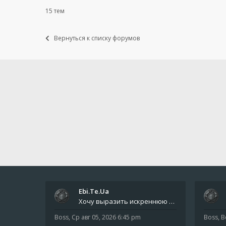
15 тем
Вернуться к списку форумов
Ebi.Te.Ua
Хочу выразить искреннюю благодарность всем анонимным пользователям, которые поддержали наше сообщество финансово. Благод
Boss
,
Ср авг 05, 2026 6:45 pm
Boss
,
В