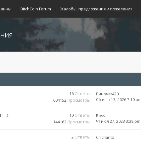
раины
BitchCoin Forum
Жалобы, предложения и пожелания
ания
16
Ответы
Пиночет420
Сб июн 13, 2026 7:10 p
604152
Просмотры
10
Ответы
1
2
Boss
Чт июл 27, 2023 3:38 pm
144162
Просмотры
2
Ответы
Chicharito