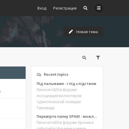
Вход
Регистрация
Новая тема
Recent topics
Під пальмами - і під слідством
Пиночет420
в форуме
m
Ассоциация волонтёров
туристической полиции
Таиланда
Перевірте папку SPAM - можливо, ви щось пропустили
Пиночет420
в форуме Хроника
событий в Украине и мире