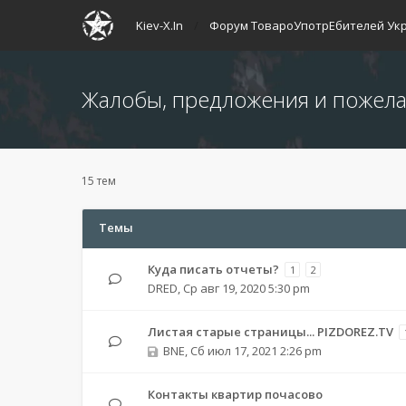
Kiev-X.In
Форум ТовароУпотрЕбителей Ук
Жалобы, предложения и пожел
15 тем
Темы
Куда писать отчеты?
1
2
DRED
,
Ср авг 19, 2020 5:30 pm
Листая старые страницы... PIZDOREZ.TV
BNE
,
Сб июл 17, 2021 2:26 pm
Контакты квартир почасово