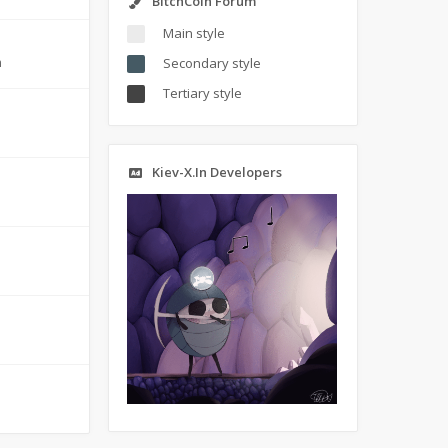
BitchCoin Forum
Main style
m
Secondary style
Tertiary style
Kiev-X.In Developers