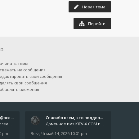
Новая тема
Перейти
па
ачинать темы
твечать на сообщения
едактировать свои сообщения
далять свои сообщения
обавлять вложения
Отчёты пишите боту @oceanfish…
Спасибо всем, кто поддерживае…
Звіти пишіть роботу @oceanfishbotbot Друзі, важливе повідомлення для учасників форума. Основне звернення опублікован
Доменное имя KIEV-X.COM продлено до третьей декады августа 2027 года! Спасибо всем анонимным пользователям, которые по
10 pm
Boss
,
Чт май 14, 2026 10:01 pm