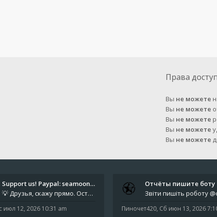
Права досту
Вы
не можете
н
Вы
не можете
о
Вы
не можете
р
Вы
не можете
у
Вы
не можете
д
Support us! Paypal: seamoonpa…
💡 Друзья, скажу прямо. Осталось мало времени. За это время нам нужно закрыть последние обязательные расходы: около 500
с июл 12, 2026 10:31 am
Пиночет420
,
Сб июн 13, 2026 7: