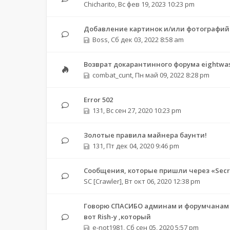
Chicharito
,
Вс фев 19, 2023 10:23 pm
Добавление картинок и/или фотографий
Boss
,
Сб дек 03, 2022 8:58 am
Возврат докарантинного форума eightwas
combat_cunt
,
Пн май 09, 2022 8:28 pm
Error 502
131
,
Вс сен 27, 2020 10:23 pm
Золотые правила майнера баунти!
131
,
Пт дек 04, 2020 9:46 pm
Сообщения, которые пришли через «Secre
SC [Crawler]
,
Вт окт 06, 2020 12:38 pm
Говорю СПАСИБО админам и форумчанам з
вот Rish-у ,который
e-not1981
,
Сб сен 05, 2020 5:57 pm