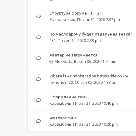
Структура форума
1
2
Разработчик
,
Пн авг 31, 2020 7:37 pm
По маслодрочу будет отдельная ветка?
131
,
Пн сен 14, 2020 2:39 pm
Аватар не загружается!
AlexKeda
,
Вс сен 06, 2020 1:04 am
Where is Administration https://kiev-x.in/
Пиночет420
,
Сб сен 05, 2020 1:33 pm
Оформление темы
Карамболь
,
Пт авг 21, 2020 10:40 pm
Фотохостинг
Карамболь
,
Пт авг 21, 2020 10:20 pm