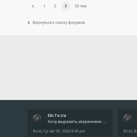
1
2
3
55 тем
Вернуться к списку форумов
Ebi.Te.Ua
Хочу выразить искреннюю благодарность всем анонимным пользователям, которые поддержали наше сообщество финансово. Благод
Boss
,
Ср авг 05, 2026 6:45 pm
Boss
,
В