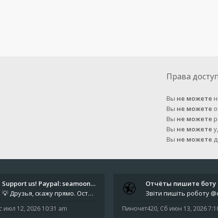
Права досту
Вы
не можете
н
Вы
не можете
о
Вы
не можете
р
Вы
не можете
у
Вы
не можете
д
Support us! Paypal: seamoonpa…
💡 Друзья, скажу прямо. Осталось мало времени. За это время нам нужно закрыть последние обязательные расходы: около 500
с июл 12, 2026 10:31 am
Пиночет420
,
Сб июн 13, 2026 7: