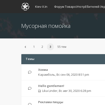
Kiev-X.In
Форум ТовароУпотрЕбителей Ук
Мусорная помойка
1
2
3
55 тем
Темы
Хохма
Карамболь
,
Вс сен 06, 2020 8:51 pm
Hello gentlemen!
Lika Linder
,
Вс авг 30, 2020 6:28 pm
Реклама пиццы