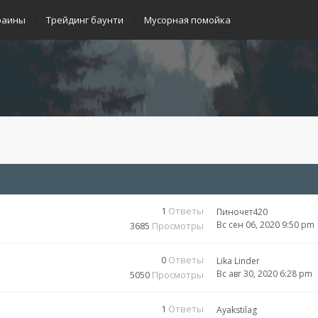
раины
Трейдинг баунти
Мусорная помойка
1
Ответы
Пиночет420
Вс сен 06, 2020 9:50 pm
3685
Просмотры
0
Ответы
Lika Linder
Вс авг 30, 2020 6:28 pm
5050
Просмотры
1
Ответы
Ayakstilag