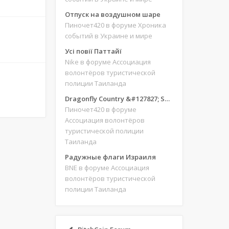
Отпуск на воздушном шаре
Пиночет420
в форуме Хроника
событий в Украине и мире
Усі повії Паттайї
Nike
в форуме Ассоциация
волонтёров туристической
полиции Таиланда
Dragonfly Country &#127827; Save our site &#127775;&#127769;
Пиночет420
в форуме
Ассоциация волонтёров
туристической полиции
Таиланда
Радужные флаги Израиля
BNE
в форуме Ассоциация
волонтёров туристической
полиции Таиланда