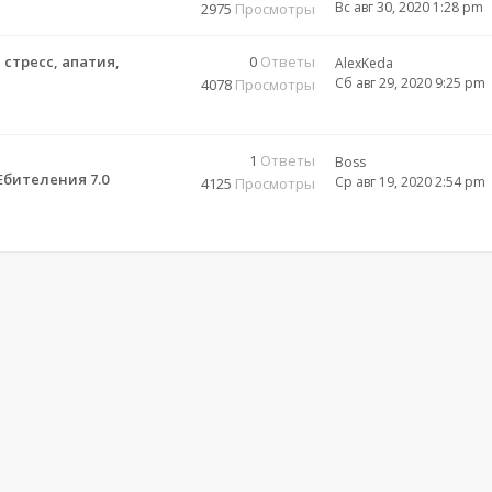
Вс авг 30, 2020 1:28 pm
2975
Просмотры
стресс, апатия,
0
Ответы
AlexKeda
Сб авг 29, 2020 9:25 pm
4078
Просмотры
1
Ответы
Boss
бителения 7.0
Ср авг 19, 2020 2:54 pm
4125
Просмотры