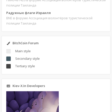
Пиночет420
в форуме Ассоциация волонтёров туристической
полиции Таиланда
Радужные флаги Израиля
BNE
в форуме Ассоциация волонтёров туристической
полиции Таиланда
BitchCoin Forum
Main style
Secondary style
Tertiary style
Kiev-X.In Developers