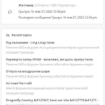
Житомир
0 Ответы 11857 Просмотры
Грызун
,
Чт янв 27, 2022 12:36 pm
Последнее сообщение
Грызун
,
Чт янв 27, 2022 12:36 pm
Recent topics
Під пальмами - і під слідством
Пиночет420
в форуме Ассоциация волонтёров туристической
полиции Таиланда
Перевірте папку SPAM - можливо, ви щось пропустили
Пиночет420
в форуме Хроника событий в Украине и мире
Отпуск на воздушном шаре
Пиночет420
в форуме Хроника событий в Украине и мире
Усі повії Паттайї
Nike
в форуме Ассоциация волонтёров туристической
полиции Таиланда
Dragonfly Country &#127827; Save our site &#127775;&#127769;