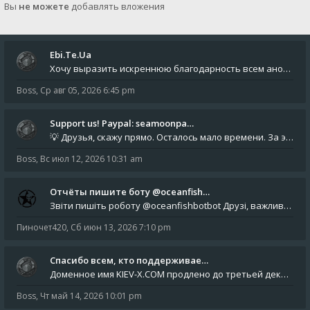
Вы
не можете
добавлять вложения
Ebi.Te.Ua
Хочу выразить искреннюю благодарность всем анонимным пользователям, которые поддержали наше сообщество финансово. Благод
Boss
,
Ср авг 05, 2026 6:45 pm
Support us! Paypal: seamoonpa…
💡 Друзья, скажу прямо. Осталось мало времени. За это время нам нужно закрыть последние обязательные расходы: около 500
Boss
,
Вс июл 12, 2026 10:31 am
Отчёты пишите боту @oceanfish…
Звіти пишіть роботу @oceanfishbotbot Друзі, важливе повідомлення для учасників форума. Основне звернення опублікован
Пиночет420
,
Сб июн 13, 2026 7:10 pm
Спасибо всем, кто поддерживае…
Доменное имя KIEV-X.COM продлено до третьей декады августа 2027 года! Спасибо всем анонимным пользователям, которые по
Boss
,
Чт май 14, 2026 10:01 pm