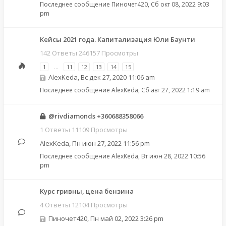
Последнее сообщение
Пиночет420
,
Сб окт 08, 2022 9:03
pm
Кейсы 2021 года. Капитализация Юли Баунти
142 Ответы 246157 Просмотры
1
…
11
12
13
14
15
AlexKeda
,
Вс дек 27, 2020 11:06 am
Последнее сообщение
AlexKeda
,
Сб авг 27, 2022 1:19 am
@rivdiamonds +360688358066
1 Ответы 11109 Просмотры
AlexKeda
,
Пн июн 27, 2022 11:56 pm
Последнее сообщение
AlexKeda
,
Вт июн 28, 2022 10:56
pm
Курс гривны, цена бензина
4 Ответы 12104 Просмотры
Пиночет420
,
Пн май 02, 2022 3:26 pm