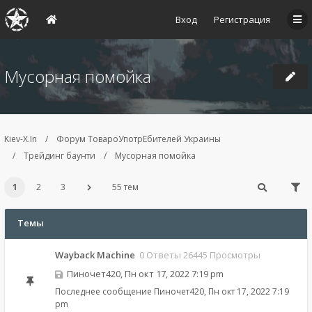
Вход
Регистрация
Мусорная помойка
Kiev-X.In
Форум ТовароУпотрЕбителей Украины
Трейдинг баунти
Мусорная помойка
1
2
3
55 тем
Темы
Wayback Machine
0 Ответы 26445 Просмотры
Пиночет420
,
Пн окт 17, 2022 7:19 pm
Последнее сообщение
Пиночет420
,
Пн окт 17, 2022 7:19
pm