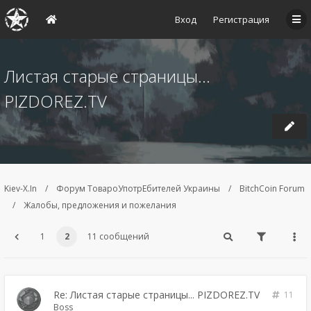
Вход
Регистрация
Листая старые страницы...
PIZDOREZ.TV
Kiev-X.In
Форум ТовароУпотрЕбителей Украины
BitchCoin Forum
Жалобы, предложения и пожелания
1
2
11 сообщений
Re: Листая старые страницы... PIZDOREZ.TV
11
Boss