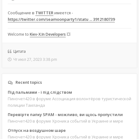
Сообщение в
TWITTER
имеется -
https://twitter.com/seamoonparty1/statu ... 3912180739
Welcome to
Kiev-X.In Developers
💥
Цитата
Чт июл 27, 2023 3:38 pm
Recent topics
Під пальмами - і під слідством
Пиночет420
в форуме Ассоциация волонтёров туристической
полиции Таиланда
Перевірте папку SPAM - можливо, ви щось пропустили
Пиночет420
в форуме Хроника событий в Украине и мире
Отпуск на воздушном шаре
Пиночет420
в форуме Хроника событий в Украине и мире