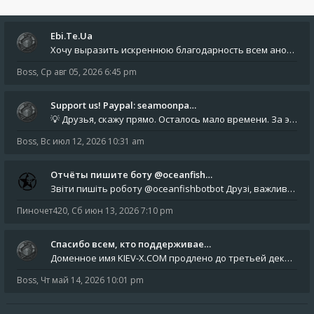
Ebi.Te.Ua
Хочу выразить искреннюю благодарность всем анонимным пользователям, которые поддержали наше сообщество финансово. Благод
Boss
,
Ср авг 05, 2026 6:45 pm
Support us! Paypal: seamoonpa…
💡 Друзья, скажу прямо. Осталось мало времени. За это время нам нужно закрыть последние обязательные расходы: около 500
Boss
,
Вс июл 12, 2026 10:31 am
Отчёты пишите боту @oceanfish…
Звіти пишіть роботу @oceanfishbotbot Друзі, важливе повідомлення для учасників форума. Основне звернення опублікован
Пиночет420
,
Сб июн 13, 2026 7:10 pm
Спасибо всем, кто поддерживае…
Доменное имя KIEV-X.COM продлено до третьей декады августа 2027 года! Спасибо всем анонимным пользователям, которые по
Boss
,
Чт май 14, 2026 10:01 pm