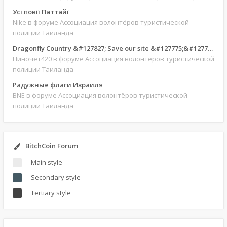
Усі повії Паттайї
Nike
в форуме Ассоциация волонтёров туристической
полиции Таиланда
Dragonfly Country &#127827; Save our site &#127775;&#127769;
Пиночет420
в форуме Ассоциация волонтёров туристической
полиции Таиланда
Радужные флаги Израиля
BNE
в форуме Ассоциация волонтёров туристической
полиции Таиланда
BitchCoin Forum
Main style
Secondary style
Tertiary style