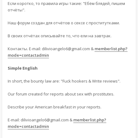
Если коротко, то правила игры такие: "Ебём блядей, пишем
отчёты".
Наш форум создан для отчётов о сексе с проститутками.
В своих отчётах описывайте то, что ели на завтрак.
Контакты. E-mail:
dilivioangelo6@gmail.com
&
memberlist.php?
mode=contactadmin
Simple English
In short, the bounty law are: "Fuck hookers & Write reviews".
Our forum created for reports about sex with prostitutes.
Describe your American breakfast in your reports.
E-mail:
dilivioangelo6@gmail.com
&
memberlist.php?
mode=contactadmin