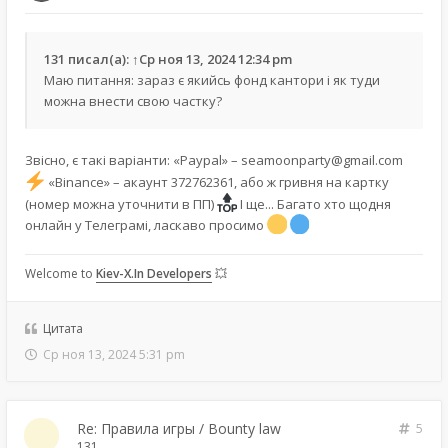
131
писал(а):
↑
Ср ноя 13, 2024 12:34 pm
Маю питання: зараз є якийсь фонд кантори і як туди
можна внести свою частку?
Звісно, є такі варіанти: «Paypal» –
seamoonparty@gmail.com
«Binance» – акаунт 372762361, або ж гривня на картку
(номер можна уточнити в ПП)
І ще... Багато хто щодня
онлайн у Телеграмі, ласкаво просимо
Welcome to
Kiev-X.In Developers
💥
Цитата
Ср ноя 13, 2024 5:31 pm
Re: Правила игры / Bounty law
5
131