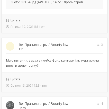
06ef51083576.jpg (449.88 КБ) 148516 просмотров
Цитата
Пн июл 19, 2021 5:51 pm
Re: Правила игры / Bounty law
3
131
Маю питання: зараз є якийсь фонд кантори і як туди можна
внести свою частку?
Цитата
Ср ноя 13, 2024 12:34 pm
Re: Правила игры / Bounty law
4
Boss