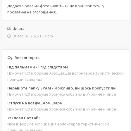
Додаємо реальні фото (навіть якщо вони присутні у
посиланні на оголошення).
Цитата
Вт апр 07, 2026 1:34 pm
Recent topics
Під пальмами - і під слідством
Пиночет420
в форуме Ассоциация волонтёров туристической
полиции Таиланда
Перевірте папку SPAM - можливо, ви щось пропустили
Пиночет420
в форуме Хроника событий в Украине и мире
Отпуск на воздушном шаре
Пиночет420
в форуме Хроника событий в Украине и мире
Усі повії Паттайї
Nike
в форуме Ассоциация волонтёров туристической
полиции Таиланда