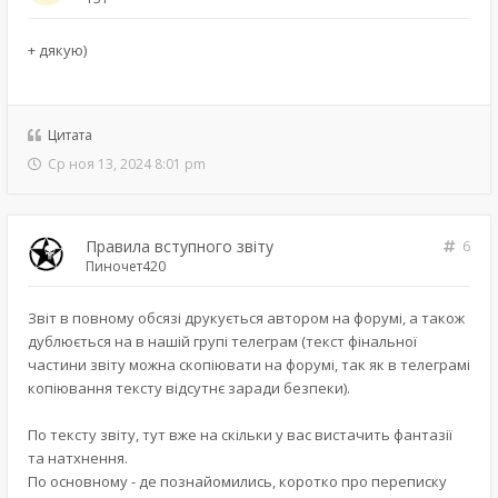
+ дякую)
Цитата
Ср ноя 13, 2024 8:01 pm
Правила вступного звіту
6
Пиночет420
Звіт в повному обсязі друкується автором на форумі, а також
дублюється на в нашій групі телеграм (текст фінальної
частини звіту можна скопіювати на форумі, так як в телеграмі
копіювання тексту відсутнє заради безпеки).
По тексту звіту, тут вже на скільки у вас вистачить фантазії
та натхнення.
По основному - де познайомились, коротко про переписку