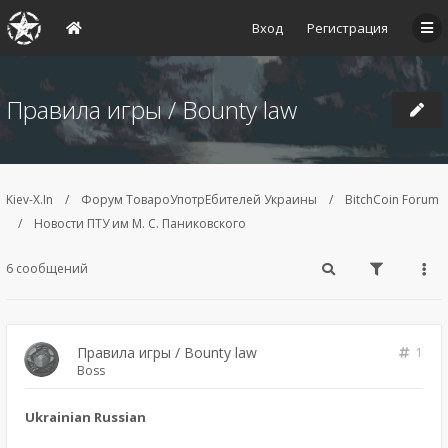
Вход
Регистрация
Правила игры / Bounty law
Kiev-X.In
Форум ТовароУпотрЕбителей Украины
BitchCoin Forum
Новости ПТУ им М. С. Паниковского
6 сообщений
Правила игры / Bounty law
1
Boss
Ukrainian Russian