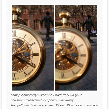
Автор фотографии часиков «Majestron» на фоне
памятника известному провинциальному
ТовароУпотрЕбителю начала XX века © маленький козачок