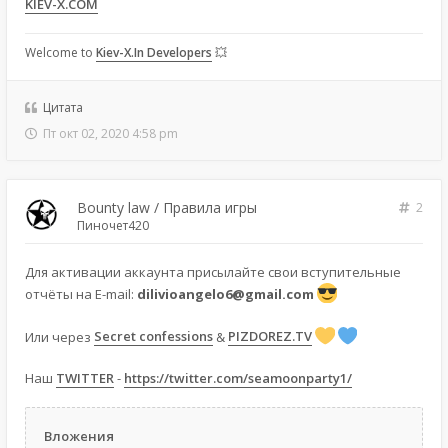
KIEV-X.COM
Welcome to
Kiev-X.In Developers
💥
Цитата
Пт окт 02, 2020 4:58 pm
Bounty law / Правила игры
2
Пиночет420
Для активации аккаунта присылайте свои вступительные
отчёты на E-mail:
dilivioangelo6@gmail.com
Или через
Secret confessions
&
PIZDOREZ.TV
Наш
TWITTER
-
https://twitter.com/seamoonparty1/
Вложения