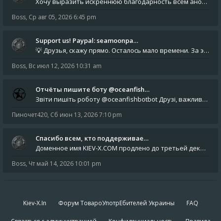
Хочу выразить искреннюю благодарность всем анонимным пользователям, которые поддержали наше сообщество финансово. Благод
Boss
,
Ср авг 05, 2026 6:45 pm
Support us! Paypal: seamoonpa…
💡 Друзья, скажу прямо. Осталось мало времени. За это время нам нужно закрыть последние обязательные расходы: около 500
Boss
,
Вс июл 12, 2026 10:31 am
Отчёты пишите боту @oceanfish…
Звіти пишіть роботу @oceanfishbotbot Друзі, важливе повідомлення для учасників форума. Основне звернення опублікован
Пиночет420
,
Сб июн 13, 2026 7:10 pm
Спасибо всем, кто поддерживае…
Доменное имя KIEV-X.COM продлено до третьей декады августа 2027 года! Спасибо всем анонимным пользователям, которые по
Boss
,
Чт май 14, 2026 10:01 pm
Kiev-X.In
Форум ТовароУпотрЕбителей Украины
FAQ