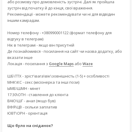
або розмову про домовленість зустрічі. Далі як пройшла
зустріч від початку й до кінця, свої враження.
Рекомендації - можете рекомендувати чи ні для відвідин
іншим камрадам.
Номер телефону - +380990001122 (формат телефону для
відгуку в телеграм)
Нік в телеграмі - якщо він присутній
Де познайомився - посилання на сайт чи назва додатку, або
вказати інше
Локація - посилання з
Google Maps
або
Waze
ШБ\ТТХ - зріст\вага\вік\зовнішність (1-5) + особливості
МНК\КС - секс (місіонерка та інші пози)
ЫМБ\ШМН - мінет
17:30\ОТН - ставлення до клієнта
ВАЮ\ШГ - анал (якщо був)
ВФЯ\ЦВ - скільки заплатив
ЮВТ\ОРН - орієнтація
Що було на сніданок?