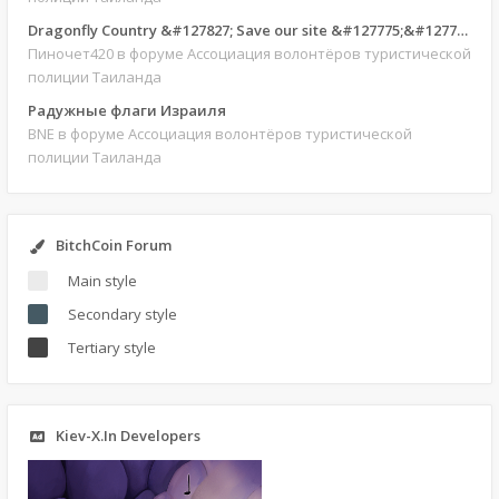
Dragonfly Country &#127827; Save our site &#127775;&#127769;
Пиночет420
в форуме Ассоциация волонтёров туристической
полиции Таиланда
Радужные флаги Израиля
BNE
в форуме Ассоциация волонтёров туристической
полиции Таиланда
BitchCoin Forum
Main style
Secondary style
Tertiary style
Kiev-X.In Developers