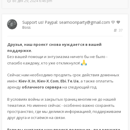
Вс дек 29, 2024 6:46 pm
Support us! Paypal: seamoonparty@gmail.com 💛 💙
Boss
37
Друзья, наш проект снова нуждается в вашей
поддержке.
Без вашей помощи и энтузиазма ничего бы не было -
спасибо каждому, кто уже откликнулся!
Сейчас нам необходимо продлить срок действия доменных
имён:
Kiev-X.In
,
Kiev-X.Com
,
Ebi.Te.Ua
, а также оплатить
аренду
облачного сервера
на следующий год.
В условиях войны и закрытых границ многим не до нашей
тематики. Но именно сейчас - особенно важно сохранять
пространство, где мы делимся информацией, поддерживаем
друг друга и остаёмся на связи.
Если вы считаете наш проект полезным - поддержите