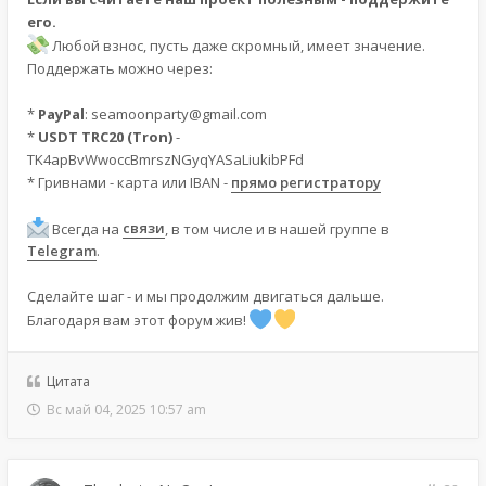
его.
Любой взнос, пусть даже скромный, имеет значение.
Поддержать можно через:
*
PayPal
:
seamoonparty@gmail.com
*
USDT TRC20 (Tron)
-
TK4apBvWwoccBmrszNGyqYASaLiukibPFd
* Гривнами - карта или IBAN -
прямо регистратору
Всегда на
связи
, в том числе и в нашей группе в
Telegram
.
Сделайте шаг - и мы продолжим двигаться дальше.
Благодаря вам этот форум жив!
Цитата
Вс май 04, 2025 10:57 am