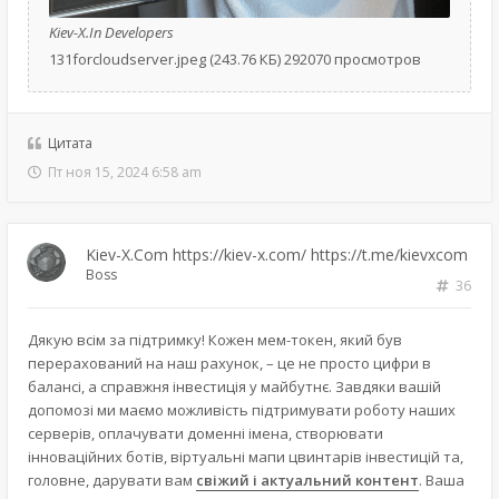
Kiev-X.In Developers
131forcloudserver.jpeg (243.76 КБ) 292070 просмотров
Цитата
Пт ноя 15, 2024 6:58 am
Kiev-X.Com https://kiev-x.com/ https://t.me/kievxcom
Boss
36
Дякую всім за підтримку! Кожен мем-токен, який був
перерахований на наш рахунок, – це не просто цифри в
балансі, а справжня інвестиція у майбутнє. Завдяки вашій
допомозі ми маємо можливість підтримувати роботу наших
серверів, оплачувати доменні імена, створювати
інноваційних ботів, віртуальні мапи цвинтарів інвестицій та,
головне, дарувати вам
свіжий і актуальний контент
. Ваша