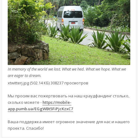
In memory of the world we lost. What we hed. What we hope. What we
are eager to dream.
xtwitterj.jpg (502.14 КБ) 308237 просмотров
Мы просим вас пожертвовать на наш краудфандинг столько,
сколько можете -
https://mobile-
app.pumb.ua/EGgWBt5FiPjcKzxC7
Ваша поддержка имеет огромное значение для нас и нашего
проекта. Спасибо!