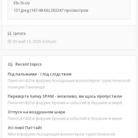
Ebi.Te.Ua
131.jpeg (147.48 КБ) 263247 просмотров
Цитата
Вт май 13, 2025 6:04 pm
Recent topics
Під пальмами - і під слідством
Пиночет420
в форуме Ассоциация волонтёров туристической
полиции Таиланда
Перевірте папку SPAM - можливо, ви щось пропустили
Пиночет420
в форуме Хроника событий в Украине и мире
Отпуск на воздушном шаре
Пиночет420
в форуме Хроника событий в Украине и мире
Усі повії Паттайї
Nike
в форуме Ассоциация волонтёров туристической