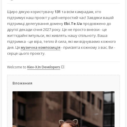
Щиро дякую користувачу
131
та всім камрадам, хто
підтримує наш проєкт у цей непростий час! Завдяки вашій
підтримці делегування домену
Ebi.Te.Ua
продовжено до
другої декади січня 2027 року. Це не просто внески - це
життєдайні імпульси, які живлять нашу спільноту. Ваша
підтримка - це віра, тепло й сила, які ми відчуваємо кожного
дня. Ця
музична композиція
- присвята кожному з вас. Ви -
серце цього проєкту.
Welcome to
Kiev-X.In Developers
💥
Вложения