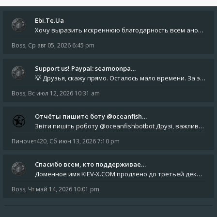
Ebi.Te.Ua
Хочу выразить искреннюю благодарность всем анонимным пользователям, которые поддержали наше сообщество финансово. Благод
Boss
,
Ср авг 05, 2026 6:45 pm
Support us! Paypal: seamoonpa…
💡 Друзья, скажу прямо. Осталось мало времени. За это время нам нужно закрыть последние обязательные расходы: около 500
Boss
,
Вс июл 12, 2026 10:31 am
Отчёты пишите боту @oceanfish…
Звіти пишіть роботу @oceanfishbotbot Друзі, важливе повідомлення для учасників форума. Основне звернення опублікован
Пиночет420
,
Сб июн 13, 2026 7:10 pm
Спасибо всем, кто поддерживае…
Доменное имя KIEV-X.COM продлено до третьей декады августа 2027 года! Спасибо всем анонимным пользователям, которые по
Boss
,
Чт май 14, 2026 10:01 pm