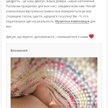
щедрість - це наш двигун, ваша довіра - наше натхнення.
Разом ми працюємо для всіх нас і завдяки всім нам. Нехай
кожна ваша віртуальна гривночка повернеться до вас
сторицею тепла, щастя, здоров'я та успіху! Ви - ті, хто
перетворює ідеї на реальність.
Музична композиція
для
вас.
Дякую, що вірите, допомагаєте, і залишаєтеся з нами
Вложения