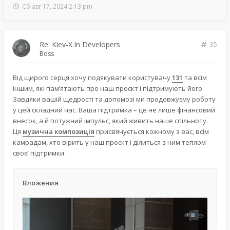
Сб авг 17, 2024 2:13 pm
Re: Kiev-X.In Developers
35
Boss
Від щирого серця хочу подякувати користувачу
131
та всім
іншим, які пам’ятають про наш проєкт і підтримують його.
Завдяки вашій щедрості та допомозі ми продовжуєму роботу
у цей складний час. Ваша підтримка – це не лише фінансовий
внесок, а й потужний імпульс, який живить наше спільноту.
Ця
музична композиція
присвячується кожному з вас, всім
камрадам, хто вірить у наш проєкт і ділиться з ним теплом
своєї підтримки.
Вложения