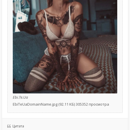
Ebi.Te.Ua
EbiTeUaDomainName.jpg (92.11 КБ) 305352 просмотра
Цитата