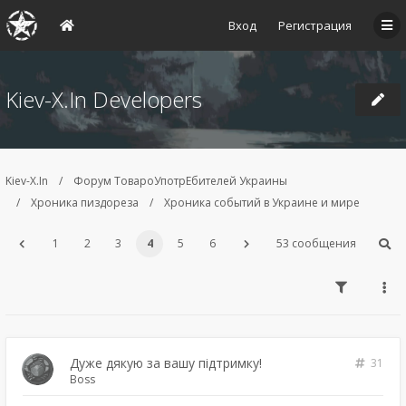
Вход
Регистрация
Kiev-X.In Developers
Kiev-X.In
Форум ТовароУпотрЕбителей Украины
Хроника пиздореза
Хроника событий в Украине и мире
1
2
3
4
5
6
53 сообщения
Дуже дякую за вашу підтримку!
31
Boss