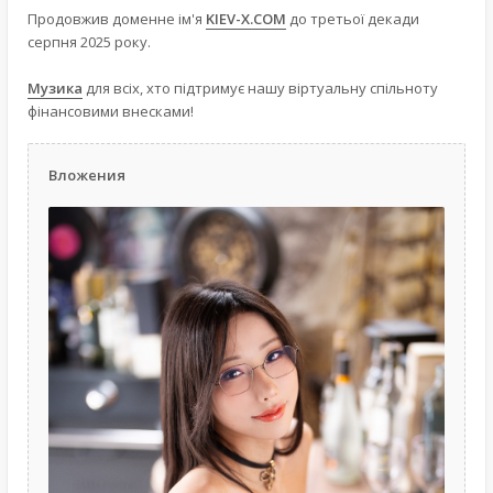
Продовжив доменне ім'я
KIEV-X.COM
до третьої декади
серпня 2025 року.
Музика
для всіх, хто підтримує нашу віртуальну спільноту
фінансовими внесками!
Вложения