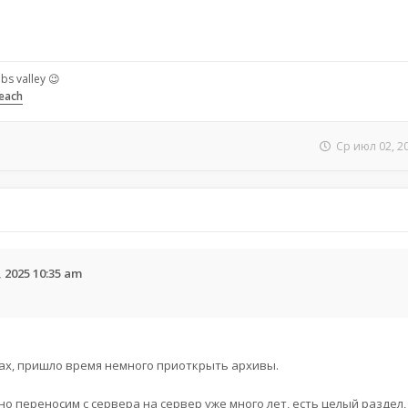
bs valley 😉
Beach
Ср июл 02, 2
 2025 10:35 am
ах, пришло время немного приоткрыть архивы.
но переносим с сервера на сервер уже много лет, есть целый раздел,