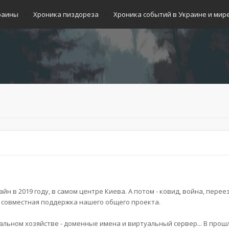
раины
Хроника пиздореза
Хроника событий в Украине и мир
н в 2019 году, в самом центре Киева. А потом - ковид, война, перее
и совместная поддержка нашего общего проекта.
льном хозяйстве - доменные имена и виртуальный сервер... В прош