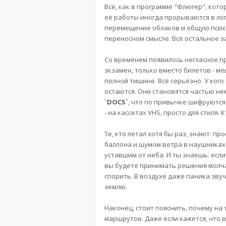
Всё, как в программе "Флюгер", кот
её работы иногда прорываются в лог
перемещение облаков и общую психо
переносном смысле. Всё остальное з
Со временем появилось негласное пра
экзамен, только вместо билетов - ме
полной тишине. Всё серьёзно. У ког
остаются. Они становятся частью не
`DOCS`
, что по привычке шифруются
- на кассетах VHS, просто для стиля. К
Те, кто летал хотя бы раз, знают: пр
баллона и шумом ветра в наушниках. 
уставшим от неба. И ты знаешь: если
вы будете принимать решения молча,
спорить. В воздухе даже паника звучи
землю.
Наконец, стоит пояснить, почему на
маршрутов. Даже если кажется, что в