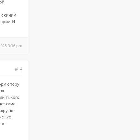
ной
 с синим
ории. И
2025 3:36 pm
4
форм опору
ня
и ті, кого
ист саме
ршрутів
і. Усі
 не