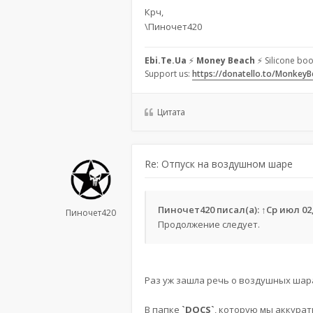
Крч,
\Пиночет420
Ebi.Te.Ua
⚡
Money Beach
⚡ Silicone boo
Support us:
https://donatello.to/Monkey
Цитата
Re: Отпуск на воздушном шаре
Пиночет420
писал(а):
↑
Ср июл 02,
Пиночет420
Продолжение следует.
Раз уж зашла речь о воздушных шар
В папке
`DOCS`
, которую мы аккурат