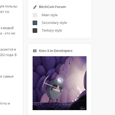
для пользы
BitchCoin Forum
ает по
Main style
Secondary style
, каждый
Tertiary style
 - это не
асается и
Kiev-X.In Developers
22 года. В
же самые
боты и