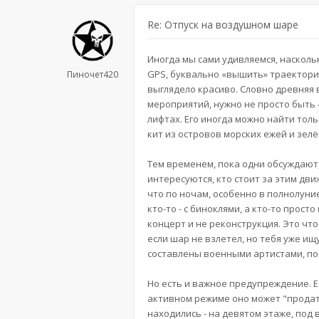
Re: Отпуск на воздушном шаре
Иногда мы сами удивляемся, насколь
GPS, буквально «вышить» траектории 
Пиночет420
выглядело красиво. Словно древняя в
мероприятий, нужно не просто быть «
лифтах. Его иногда можно найти тол
кит из островов морских ежей и зелё
Тем временем, пока одни обсуждают,
интересуются, кто стоит за этим дв
что по ночам, особенно в полнолуние
кто-то - с биноклями, а кто-то прос
концерт и не реконструкция. Это чт
если шар не взлетел, но тебя уже ищу
составлены военными артистами, п
Но есть и важное предупреждение. Е
активном режиме оно может "продат
находились - на девятом этаже, под