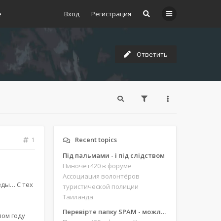
е
Вход
Регистрация
Ответить
Recent topics
1
Під пальмами - і під слідством
Пиночет420
в форуме
Ассоциация волонтёров
зды… С тех
туристической полиции
Таиланда
Перевірте папку SPAM - можливо, ви щось пропустили
лом году