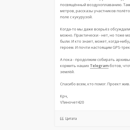
посвящённый воздухоплаванию. Там 
метров, рассказы участников полёто
поле с кукурузой.
Когда-то мы даже всерьёз обсуждали
можно. Практически - нет, но тоже м
были. И кто знает, может, когда-ни
героем. И почти настоящим GPS-трек
А пока - продолжим собирать архив
кормить наших
Telegram
-ботов, чт
землёй.
Спасибо всем, кто помог. Проект жив
Крч,
\Пиночет420
Цитата