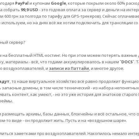
агодаря
PayPal
и купонам
Google
, которые покрыли около 60% расход
а собрать
99,9 USD
- это годовая оплата за сервер и деньги на интер
 600 грн за полгода по тарифу для GPS-трекеров). Сейчас оплачива
е используем, но на днях всё же хотим подключить для трансляции со
ьный сервер?
м на бесплатный HTML-хостинг. Но при этом можем потерять важные
ку, материалы - всё, что годами аккумулировалось в нашем
`DOCS`
. 
о воздухоплавателей, и
записи из Паттайи
, и многое другое.
адут
, то наше виртуальное хозяйство всё равно продолжит функци
ь запасные домены, в том числе технический - из набора непонятных
вать контент, как умеют, - но это уже история для знатоков старого 
реймы.
размещать архивы, базы данных, блокчейны и всё остальное, что с
м-то виде - он продолжит жить. Пусть и на «воздушном шаре».
делиться заметками про воздухоплавателей. Накопилось немало инте