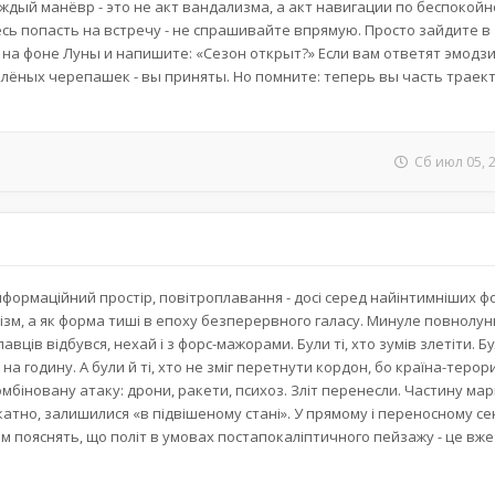
каждый манёвр - это не акт вандализма, а акт навигации по беспокой
сь попасть на встречу - не спрашивайте впрямую. Просто зайдите в
 на фоне Луны и напишите: «Сезон открыт?» Если вам ответят эмодзи
елёных черепашек - вы приняты. Но помните: теперь вы часть траект
Сб июл 05, 
нформаційний простір, повітроплавання - досі серед найінтимніших 
апізм, а як форма тиші в епоху безперервного галасу. Минуле повнолун
вців відбувся, нехай і з форс-мажорами. Були ті, хто зумів злетіти. Бул
 на годину. А були й ті, хто не зміг перетнути кордон, бо країна-терор
біновану атаку: дрони, ракети, психоз. Зліт перенесли. Частину ма
лікатно, залишилися «в підвішеному стані». У прямому і переносному сенс
вам пояснять, що політ в умовах постапокаліптичного пейзажу - це вже