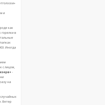
отголоски»
м и
вроде как
к горелки в
Остальные
 папках
03. Иногда
нием
к с лицом,
езерв+
-
ени
сразу на
т случайных
е. Ветер