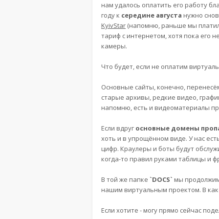
нам удалось оплатить его работу бл
году к
середине августа
нужно снов
KyivStar
(напомню, раньше мы платили
тариф с интернетом, хотя пока его н
камеры.
Что будет, если не оплатим виртуал
Основные сайты, конечно, перенесё
старые архивы, редкие видео, графи
напомню, есть и видеоматериалы пр
Если вдруг
основные домены проп
хоть и в упрощённом виде. У нас ест
цифр. Краулеры и боты будут обслужи
когда-то правил руками таблицы и ф
В той же папке
`DOCS`
мы продолжим 
нашим виртуальным проектом. В како
Если хотите - могу прямо сейчас по