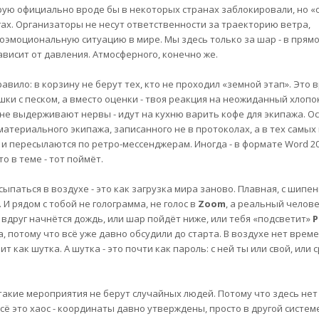
орую официально вроде бы в некоторых странах заблокировали, но «
ах. Организаторы не несут ответственности за траекторию ветра,
эмоциональную ситуацию в мире. Мы здесь только за шар - в прямо
ависит от давления. Атмосферного, конечно же.
вило: в корзину не берут тех, кто не проходил «земной этап». Это 
шки с песком, а вместо оценки - твоя реакция на неожиданный хлопо
о не выдерживают нервы - идут на кухню варить кофе для экипажа. 
материального экипажа, записанного не в протоколах, а в тех самых
 и пересылаются по ретро-мессенджерам. Иногда - в формате Word 20
то в теме - тот поймёт.
осыпаться в воздухе - это как загрузка мира заново. Плавная, с шипе
И рядом с тобой не голограмма, не голос в
Zoom
, а реальный челове
 вдруг начнётся дождь, или шар пойдёт ниже, или тебя «подсветит»
Р
 потому что всё уже давно обсудили до старта. В воздухе нет врем
т как шутка. А шутка - это почти как пароль: с ней ты или свой, или 
 такие мероприятия не берут случайных людей. Потому что здесь не
сё это хаос - координаты давно утверждены, просто в другой систем