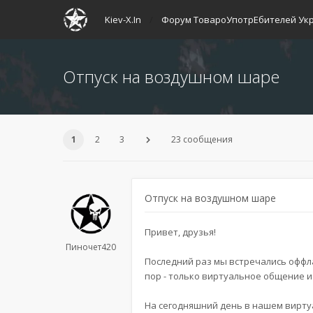
Kiev-X.In
Форум ТовароУпотрЕбителей Ук
Отпуск на воздушном шаре
1
2
3
23 сообщения
Отпуск на воздушном шаре
Привет, друзья!
Пиночет420
Последний раз мы встречались оффлай
пор - только виртуальное общение 
На сегодняшний день в нашем виртуа