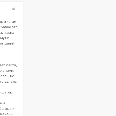
3
рым логам
 равно это
из таких
пчут в
л: синий
яет факта,
скопами,
иваль, не
то делать,
 шуток.
е: в
бы вы ни
тмечены.