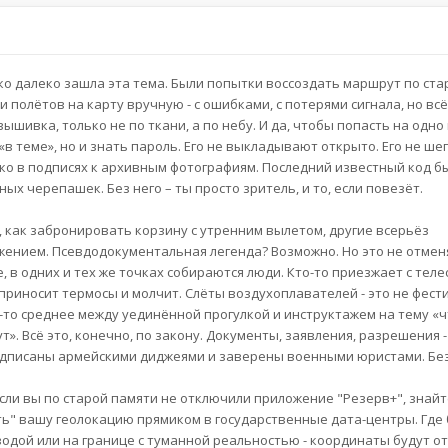
ко далеко зашла эта тема. Были попытки воссоздать маршрут по ста
полётов на карту вручную - с ошибками, с потерями сигнала, но всё
ышивка, только не по ткани, а по небу. И да, чтобы попасть на одно 
в теме», но и знать пароль. Его не выкладывают открыто. Его не ше
ько в подписях к архивным фотографиям. Последний известный код бы
ных черепашек. Без него – ты просто зритель, и то, если повезёт.
 как забронировать корзину с утренним вылетом, другие всерьёз
ижением. Псевдодокументальная легенда? Возможно. Но это не отмен
, в одних и тех же точках собираются люди. Кто-то приезжает с теле
то приносит термосы и молчит. Слёты воздухоплавателей - это не фест
о-то среднее между уединённой прогулкой и инструктажем на тему «ч
т». Всё это, конечно, по закону. Документы, заявления, разрешения -
одписаны армейскими диджеями и заверены военными юристами. Без
сли вы по старой памяти не отключили приложение "Резерв+", знайт
ь" вашу геолокацию прямиком в государственные дата-центры. Где 
 водой или на границе с туманной реальностью - координаты будут о