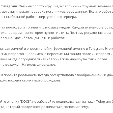
в
Telegram
. Они - не просто игрушка, а рабочий инструмент, нужный 
, автоматическая проверка источников, сбор данных. Всё это работ
ит от стабильной работы виртуального сервера.
тся почасово, а точнее - по миллисекундам. Каждая активность бота
ельное время, за которое нужно платить. Поэтому регулярная оплата
квально - дать ботам дышать и работать.
аться важной и оперативной информацией именно в Telegram. Это к
ких вопросов - например, о пересечении границ после 22 февраля 20
раницы, где обсуждаются как классические маршруты, так и более
 по воздуху… На воздушном шаре.
шем проекте реальность всегда соседствовала с воображением - и да
здно находят своих первопроходцев.
айте в папку
`DOCS`
, не забывайте подписываться на наши Telegram-
оекта, который продолжает развиваться, вопреки всему.