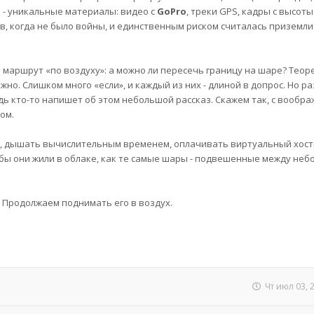
- уникальные материалы: видео с
GoPro
, треки GPS, кадры с высоты
в, когда не было войны, и единственным риском считалась приземли
 маршрут «по воздуху»: а можно ли пересечь границу на шаре? Теоре
ожно. Слишком много «если», и каждый из них - длиной в допрос. Но р
будь кто-то напишет об этом небольшой рассказ. Скажем так, с вооб
ом.
ы, дышать вычислительным временем, оплачивать виртуальный хост
обы они жили в облаке, как те самые шары - подвешенные между неб
. Продолжаем поднимать его в воздух.
Чт июл 03, 