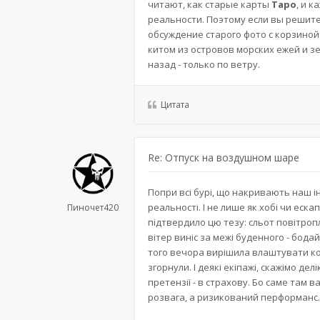
читают, как старые карты
Таро
, и 
реальности. Поэтому если вы решите
обсуждение старого фото с корзиной
китом из островов морских ежей и з
назад - только по ветру.
Цитата
Re: Отпуск на воздушном шаре
Попри всі бурі, що накривають наш і
реальності. І не лише як хобі чи еск
Пиночет420
підтвердило цю тезу: сльот повітропла
вітер виніс за межі буденного - бодай
того вечора вирішила влаштувати ком
згорнули. І деякі екіпажі, скажімо де
претензії - в страхову. Бо саме там 
розвага, а ризикований перформанс.