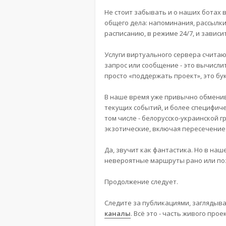
Не стоит забывать и о наших ботах 
общего дела: напоминания, рассылки
расписанию, в режиме 24/7, и завис
Услуги виртуального сервера считаю
запрос или сообщение - это вычислит
просто «поддержать проект», это бу
В наше время уже привычно обменив
текущих событий, и более специфичес
том числе - белорусско-украинской г
экзотические, включая пересечение
Да, звучит как фантастика. Но в на
невероятные маршруты рано или по
Продолжение следует.
Следите за публикациями, заглядыв
каналы
. Всё это - часть живого пр