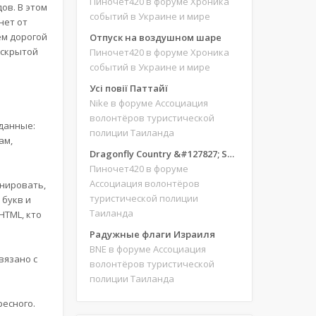
Пиночет420
в форуме Хроника
ов. В этом
событий в Украине и мире
нет от
ем дорогой
Отпуск на воздушном шаре
 скрытой
Пиночет420
в форуме Хроника
событий в Украине и мире
Усі повії Паттайї
Nike
в форуме Ассоциация
волонтёров туристической
 данные:
полиции Таиланда
Там,
Dragonfly Country &#127827; Save our site &#127775;&#127769;
Пиночет420
в форуме
Ассоциация волонтёров
онировать,
туристической полиции
 букв и
Таиланда
HTML, кто
Радужные флаги Израиля
BNE
в форуме Ассоциация
вязано с
волонтёров туристической
полиции Таиланда
ресного.