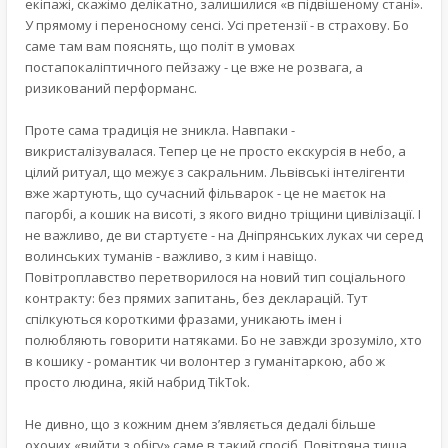
екіпажі, скажімо делікатно, залишилися «в підвішеному стані».
У прямому і переносному сенсі. Усі претензії - в страхову. Бо
саме там вам пояснять, що політ в умовах
постапокаліптичного пейзажу - це вже не розвага, а
ризикований перформанс.
Проте сама традиція не зникла. Навпаки -
викристалізувалася. Тепер це не просто екскурсія в небо, а
цілий ритуал, що межує з сакральним. Львівські інтелігенти
вже жартують, що сучасний фільварок - це не маєток на
пагорбі, а кошик на висоті, з якого видно тріщини цивілізації. І
не важливо, де ви стартуєте - на Дніпрянських луках чи серед
волинських туманів - важливо, з ким і навіщо.
Повітроплавство перетворилося на новий тип соціального
контракту: без прямих запитань, без декларацій. Тут
спілкуються короткими фразами, уникають імен і
полюбляють говорити натяками. Бо не завжди зрозуміло, хто
в кошику - романтик чи волонтер з гуманітаркою, або ж
просто людина, якій набрид TikTok.
Не дивно, що з кожним днем з’являється дедалі більше
охочих «вийти з обігу» саме в такий спосіб. Повітряна тиша