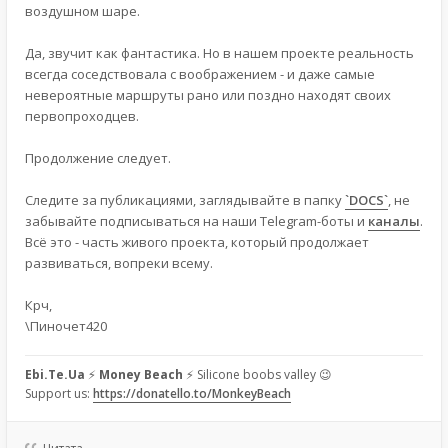
воздушном шаре.
Да, звучит как фантастика. Но в нашем проекте реальность
всегда соседствовала с воображением - и даже самые
невероятные маршруты рано или поздно находят своих
первопроходцев.
Продолжение следует.
Следите за публикациями, заглядывайте в папку
`DOCS`
, не
забывайте подписываться на наши Telegram-боты и
каналы
.
Всё это - часть живого проекта, который продолжает
развиваться, вопреки всему.
Крч,
\Пиночет420
Ebi.Te.Ua
⚡
Money Beach
⚡ Silicone boobs valley 😉
Support us:
https://donatello.to/MonkeyBeach