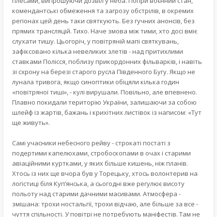
плесами, випрошуючи дозвіл у неба. Попри воєнний стан,
комендантські обмеження та загрозу обстрілів, в окремих
регіонах цей день таки святкують. Без гучних анонсів, без
прямих трансляцій. Тихо. Наче змова між тими, хто досі вміє
слухати тишу. Цьогоріч, у повітряній мапі святкувань,
зафіксовано кілька невеликих злетів - над притихлими
ставками Полісся, поблизу прикордонних фільварків, і навіть
зі схрону на березі старого русла Південного Бугу. Якщо не
лунала тривога, якщо синоптики обіцяли кілька годин
«повітряної тиші», - кулі вирушали. Повільно, але впевнено.
Плавно покидали територію України, залишаючи за собою
шлейф із жартів, бажань і крихітних листівок із написом: «Тут
ще живуть».
Самі учасники небесного рейву - строкаті постаті з
подертими капелюхами, стробоскопами в очах і старими
авіаційними куртками, у яких більше кишень, ніж планів.
Хтось із них ще вчора був у Торецьку, хтось волонтерив на
логістиці біля Куп’янська, а сьогодні вже регулює висоту
польоту над старими дачними масивами. Атмосфера -
змішана: трохи ностальгії, трохи відчаю, але більше за все -
чуття спільності. У повітрі не потребують маніфестів. Там не