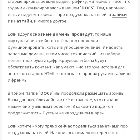
старые архивы, редкие видео, графику, материалы - всё, что
годами аккумулировалось в нашем
`DOCS`
. Там, напомню,
есть и видеоматериалы про воздухоплавателей, и
записи
из Паттайи
, и многое другое.
Если вдруг
основные домены пропадут
, то наше
виртуальное хозяйство всё равно продолжит
функционировать, хоть и в упрощённом виде. У нас есть
запасные домены, в том числе технический - из набора
непонятных букв и цифр. Краулеры и боты будут
обслуживать контент, как умеют, - но это уже история для
знатоков старого HTML, кто когда-то правил руками таблицы
и фреймы.
В той же папке
`DOCS`
мы продолжим размещать архивы,
базы данных, блокчейны и всё остальное, что связано с
нашим виртуальным проектом. В каком-то виде - он
продолжит жить. Пусть и на «воздушном шаре».
Если хотите - могу прямо сейчас поделиться заметками про
воздухоплавателей. Накопилось немало интересного.