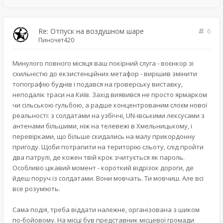
Re: Отпуск на воздушном шаре
6
Пиночет420
Минулого повного місяця ваш покірний слуга - воєнкор зі
схильністю до екзистенційних метафор - вирішив змінити
топографію буднів і подався на гроверську виставку,
неподалік траси на Київ. Захід виявився не просто ярмарком
чи сільською гульбою, а радше концентрованим слоєм нової
реальності: з солдатами на узбіччі, UN-івськими лексусами з
антенами більшими, ніж на телевежі в Хмельницькому, і
перевірками, що більше скидались на малу прикордонну
пригоду. Щоби потрапити на територію сльоту, слід пройти
два патрулі, де кожен твій крок зчитується як пароль.
Особливо цікавий момент - короткий відрізок дороги, де
йдеш поруч із солдатами. Вони мовчать. Ти мовчиш. Але всі
все розуміють.
Сама подія, треба віддати належне, організована з шиком
по-бойовому. На місці був представник місцевої громади