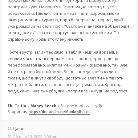
зарослі мохом залізобетонні бункери. І в цьому всьому -
повітряна куля. На прив'язі. Троси міцно затягнуті, усе
розраховано. І люди стоять в черзі - діти, дорослі, кілька
німецькомовних туристів, пара блогерів і наш юрист, який
уже розмістив на сайті пост: "Сьогодні піднявся на 50 метрів. І
цього досить". Ніхто не жартує, але всі посміхаються. По-
справжньому, крізь втомлену ніжність.
Гостей зустрічали - так само, з табличками на вокзалі, з
теплим чаєм і трансфером. Не все зірвано, просто дещо
переформатовано. Виліт за межі країни - скасовано, так. Але
й не потрібен був той виліт. Бо не завжди треба кудись
тікати, щоб відчути свободу. Достатньо злетіти на півсотні
метрів і побачити: ось воно - все ще тримається. Краєвид,
люди, сенс. І навіть небо, яке - попри все - нікуди не поділося.
Ebi.Te.Ua
⚡
Money Beach
⚡ Silicone boobs valley 😉
Support us:
https://donatello.to/MonkeyBeach
Цитата
Сб июл 19, 2025 9:04 am