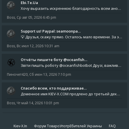
Ebi.Te.Ua
Хочу выразить искреннюю благодарность всем анонимным пользователям, которые поддержали наше сообщество финансово. Благод
Boss
,
Ср авг 05, 2026 6:45 pm
Support us! Paypal: seamoonpa…
💡 Друзья, скажу прямо. Осталось мало времени. За это время нам нужно закрыть последние обязательные расходы: около 500
Boss
,
Вс июл 12, 2026 10:31 am
Отчёты пишите боту @oceanfish…
Звіти пишіть роботу @oceanfishbotbot Друзі, важливе повідомлення для учасників форума. Основне звернення опублікован
Пиночет420
,
Сб июн 13, 2026 7:10 pm
Спасибо всем, кто поддерживае…
Доменное имя KIEV-X.COM продлено до третьей декады августа 2027 года! Спасибо всем анонимным пользователям, которые по
Boss
,
Чт май 14, 2026 10:01 pm
Kiev-X.In
Форум ТовароУпотрЕбителей Украины
FAQ