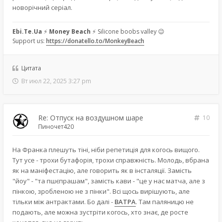
новорічний серіал.
Ebi.Te.Ua
⚡
Money Beach
⚡ Silicone boobs valley 😉
Support us:
https://donatello.to/MonkeyBeach
Цитата
Вт июл 22, 2025 3:27 pm
Re: Отпуск на воздушном шаре
10
Пиночет420
На Франка плешуть тіні, ніби репетиція для когось вищого.
Тут усе - трохи бутафорія, трохи справжність. Молодь, вбрана
як на маніфестацію, але говорить як в інсталяції. Замість
"йоу" - "та пшєпрашам", замість кави - "це у нас матча, але з
пінкою, зробленою не з пінки". Всі щось вирішують, але
тільки між антрактами. Бо далі -
ВАТРА
. Там паляницю не
подають, але можна зустріти когось, хто знає, де росте