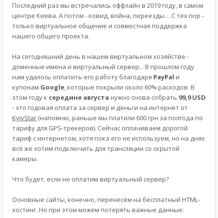
Последний раз мы встречались оффлайн в 2019 году, в самом
центре Киева. А потом - ковид, война, переезды… С тех пор -
только виртуальное общение и совместная поддержка
нашего общего проекта.
На сегодняшний день в нашем виртуальном хозяйстве -
доменные имена и виртуальный сервер... В прошлом году
нам удалось оплатить его работу благодаря
PayPal
и
купонам
Google
, которые покрыли около 60% расходов. В
этом году к
середине августа
нужно снова собрать
99,9 USD
- это годовая оплата за сервер и деньги на интернет от
KyivStar
(напомню, раньше мы платили 600 грн за полгода по
тарифу для GPS-трекеров). Сейчас оплачиваем дорогой
тариф с интернетом, хотя пока его не используем, но на днях
всё же хотим подключить для трансляции со скрытой
камеры.
Что будет, если не оплатим виртуальный сервер?
Основные сайты, конечно, перенесём на бесплатный HTML-
хостинг. Но при этом можем потерять важные данные: