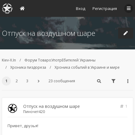
Вход
Регистрация
Отпуск на воздушном шаре
Kiev-X.In
Форум ТовароУпотрЕбителей Украины
Хроника пиздореза
Хроника событий в Украине и мире
1
2
3
23 сообщения
Отпуск на воздушном шаре
1
Пиночет420
Привет, друзья!