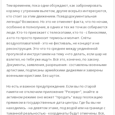
Тем временем, пока одни обсуждают, как забронировать
корзину с утренним вылетом, другие всерьёз интересуются,
кто стоит за этим движением. Псевдодокументальная
легенда? Возможно. Но это не отменяет факта, что по ночам,
особенно в полнолуние, в одних и тех же точках собираются
люди. Кто-то приезжает с телескопами, кто-то - с биноклями,
а кто-то просто приносит термосы и молчит. Слёты
воздухоплавателей - это не фестиваль, не концерт и не
реконструкция. Это что-то среднее между уединённой
прогулкой и инструктажем на тему «что делать, если шар не
взлетел, но тебя уже ищут». Всё это, конечно, по закону.
Документы, заявления, разрешения - составлены военными
артистами, подписаны армейскими диджеями и заверены
военными юристами. Без шуток.
Но есть и важное предупреждение. Если вы по старой
памяти не отключили приложение "Резерв+", знайте: в
активном режиме оно может "продать" вашу геолокацию
прямиком в государственные дата-центры. Где бы вы ни
находились - на девятом этаже, под водой или на границе с
туманной реальностью - координаты будут отмечены. Всё,