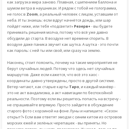
как загрузка мира заново. Плавная, с шипением баллона и
шумом ветра в наушниках. И рядом с тобой не голограмма,
не голос в
Zoom
, а реальный человек с лицом, уставшим от
неба. И ты знаешь: если вдруг начнётся дождь, или шар
пойдёт ниже, или тебя «подсветит»
Резерв+
- вы будете
принимать решения молча, потому что всё уже давно
обсудили до старта. В воздухе нет времени спорить. В
воздухе даже паника звучит как шутка. А шутка - это почти
как пароль: с ней ты или свой, или сразу на землю.
Наконец, стоит пояснить, почему на такие мероприятия не
берут случайных людей. Потому что здесь нет случайных
маршрутов. Даже если кажется, что всё это хаос -
координаты давно утверждены, просто в другой системе.
Ветер читают, как старые карты
Таро
, и каждый манёвр -
это не акт вандализма, а акт навигации по беспокойной
реальности. Поэтому если вы решитесь попасть на встречу -
не спрашивайте впрямую. Просто зайдите в обсуждение
старого фото с корзиной на фоне Луны и напишите: «Сезон
открыт?» Если вам ответят эмодзи с синим китом из островов
морских ежей и зелёных черепашек - вы приняты. Но