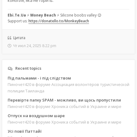
конопля, яка не горить.
Ebi.Te.Ua
⚡
Money Beach
⚡ Silicone boobs valley 😉
Support us:
https://donatello.to/MonkeyBeach
Цитата
Чт июл 24, 2025 8:22 pm
Recent topics
Під пальмами - і під слідством
Пиночет420
в форуме Ассоциация волонтёров туристической
полиции Таиланда
Перевірте папку SPAM - можливо, ви щось пропустили
Пиночет420
в форуме Хроника событий в Украине и мире
Отпуск на воздушном шаре
Пиночет420
в форуме Хроника событий в Украине и мире
Усі повії Паттайї