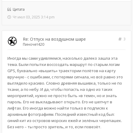
Цитата
Чт июл 03, 2025 3:14 pm
Re: Отпуск на воздушном шаре
3
Пиночет420
Иногда мы сами удивляемся, насколько далеко зашла эта
тема. Были попытки воссоздать маршрут по старым логам
GPS, буквально «вышить» траектории полётов на карту
вручную - с ошибками, с потерями сигнала, но всё равно это
выглядело красиво. Словно древняя вышивка, только не по
ткани, а по небу. И да, чтобы попасть на одно из таких
мероприятий, нужно не просто быть «в теме», но и знать
пароль. Его не выкладывают открыто. Его не шепчут в
лифтах. Его иногда можно найти только в подписях к
архивным фотографиям. Последний известный код был:
синий кит из островов морских ежей и зелёных черепашек.
Без него – ты просто зритель, и то, если повезёт.