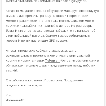
риском считалась приземлиться на поле с кукурузой.
Когда-то мы даже всерьёз обсуждали маршрут «по воздуху»:
а можно ли пересечь границу на шаре? Теоретически -
можно. Практически - нет, но тоже можно. Слишком много
«если», и каждый из них - длиной в допрос. Но разговоры
были. И кто знает, может, когда-нибудь кто-то напишет об
этом небольшой рассказ. Скажем так, с воображаемым
героем. И почти настоящим GPS-треком.
А пока - продолжим собирать архивы, дышать
вычислительным временем, оплачивать виртуальный
хостинг и кормить наших
Telegram
-ботов, чтобы они жили в
облаке, как те самые шары - подвешенные между небом и
землёй.
Спасибо всем, кто помог. Проект жив. Продолжаем
поднимать его в воздух.
Крч,
\Пиночет420