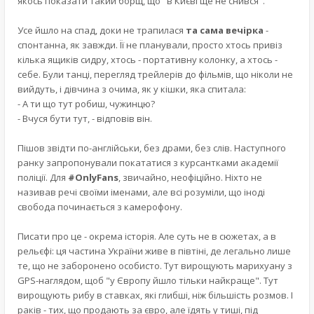
якось показати такий борщ, що "в Києві ще не снився".
Усе йшло на спад, доки не трапилася
та сама вечірка
-
спонтанна, як завжди. Її не планували, просто хтось привіз
кілька ящиків сидру, хтось - портативну колонку, а хтось -
себе. Були танці, перегляд трейлерів до фільмів, що ніколи не
вийдуть, і дівчина з очима, як у кішки, яка спитала:
- А ти що тут робиш, чужинцю?
- Вчуся бути тут, - відповів він.
Пішов звідти по-англійськи, без драми, без слів. Наступного
ранку запропонували покататися з курсанткaми академії
поліції. Для
#OnlyFans
, звичайно, неофіційно. Ніхто не
називав речі своїми іменами, але всі розуміли, що іноді
свобода починається з камерофону.
Писати про це - окрема історія. Але суть не в сюжетах, а в
рельєфі: ця частина України живе в півтіні, де легально лише
те, що не заборонено особисто. Тут вирощують марихуану з
GPS-наглядом, щоб "у Європу йшло тільки найкраще". Тут
вирощують рибу в ставках, які глибші, ніж більшість розмов. І
раків - тих, що продають за євро, але їдять у тиші, під