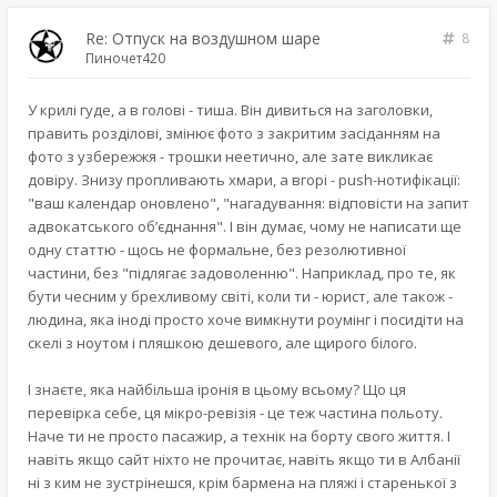
Re: Отпуск на воздушном шаре
8
Пиночет420
У крилі гуде, а в голові - тиша. Він дивиться на заголовки,
править розділові, змінює фото з закритим засіданням на
фото з узбережжя - трошки неетично, але зате викликає
довіру. Знизу пропливають хмари, а вгорі - push-нотифікації:
"ваш календар оновлено", "нагадування: відповісти на запит
адвокатського об’єднання". І він думає, чому не написати ще
одну статтю - щось не формальне, без резолютивної
частини, без "підлягає задоволенню". Наприклад, про те, як
бути чесним у брехливому світі, коли ти - юрист, але також -
людина, яка іноді просто хоче вимкнути роумінг і посидіти на
скелі з ноутом і пляшкою дешевого, але щирого білого.
І знаєте, яка найбільша іронія в цьому всьому? Що ця
перевірка себе, ця мікро-ревізія - це теж частина польоту.
Наче ти не просто пасажир, а технік на борту свого життя. І
навіть якщо сайт ніхто не прочитає, навіть якщо ти в Албанії
ні з ким не зустрінешся, крім бармена на пляжі і старенької з