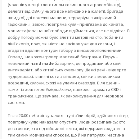
(чоловік у кепці з логотипом колишнього агрокомбінату),
делегат від ОВА (у нього все написано на жилеті), бригада
швидкої, дві пожежні машини, терраріум із ящірками й
гадюками, і, звісно, повітряна куля - прив’язана до каната,
мов метафора нашої свободи: підіймається, але не відлітає. В
добру погоду можна було злетіти метрів на сто, побачити
лінії окопів, поля, які ніхто не засівав уже два сезони, і
вгадати вдалині контури табору з військовополоненими.
Справді, не кожен гровер має такий бекграунд. Поруч -
невеликий
hand made
базарчик, де продавали або свій
антикваріат, або китайську сувенірку. Деякі речі - відверто
чудернацькі: глиняні коти з вінками, свічки з медовиком
всередині, кулони, схожі на уламки снарядів. Біля сцени -
намет із хештегом
#мікродозинг
, навколо - аромати CBD і
трансмузика, що звучала, як заколисування для нервової
системи.
Після 20:00 небо зіпсувалося - тучі з’їли обрій, здійнявся вітер, і
повітряну кулю наказали опустити. Люди розсипались: хто
до стоянки, хто під військові тенти, які відкрили солдати - з
тим самим мовчазним спокоєм, що й на патрулях. Частина