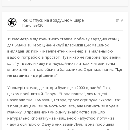
Re: Отпуск на воздушном шаре
9
Пиночет420
15 кілометрів від гранітного ставка, поблизу зарядної станції
для SMARTів. Неофіційний клуб власників цих машинок
виглядав, як пікнік інтелігентних інженерів із маленькою
вадою: потребою в простоті. Тут ніхто не говорив про великі
цілі. Тут варили каву на індукційних плитках, читали тонкі
книжки, міняли наклейки на багажниках. Один мав напис:
"Це
не машина - це рішення"
.
У номері готелю, де штори були ще з 2000-х, але Wi-Fi ок,
цілком прийнятний. Поруч - "Нова пошта", яку місцеві
називали "наш Амазон", і стара, трохи скрипуча "Укрпошта",
з працівницями, які знають усіх і все, але мовчать як вода в
глечику. З продавчинями ринку знайомство вийшло
натурально: спочатку - за квашеною капустою, потім - за
чаєм з обліпихою. Одну з них звали Ліля, і вона пообіцяла