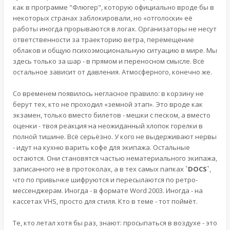
как в программе "Флюгер", которую официально вроде бы в
некоторых странах заблокировали, но «отголоски» её
работы иногда прорываются в логах. Организаторы не несут
ответственности за траекторию ветра, перемещение
облаков и общую психоэмоциональную ситуацию в мире. Мы
здесь только за шар - в прямом и переносном смысле. Всё
остальное зависит от давления. Атмосферного, конечно же.
Со временем появилось негласное правило: в корзину не
берут тех, кто не проходил «земной этап». Это вроде как
экзамен, только вместо билетов - мешки с песком, а вместо
оценки - твоя реакция на неожиданный хлопок горелки в
полной тишине. Всё серьёзно. У кого не выдерживают нервы
- идут на кухню варить кофе для экипажа. Остальные
остаются. Они становятся частью нематериального экипажа,
записанного не в протоколах, а в тех самых папках
`DOCS`
,
что по привычке шифруются и пересылаются по ретро-
мессенджерам. Иногда - в формате Word 2003. Иногда - на
кассетах VHS, просто для стиля. Кто в теме - тот поймёт.
Те, кто летал хотя бы раз, знают: просыпаться в воздухе - это