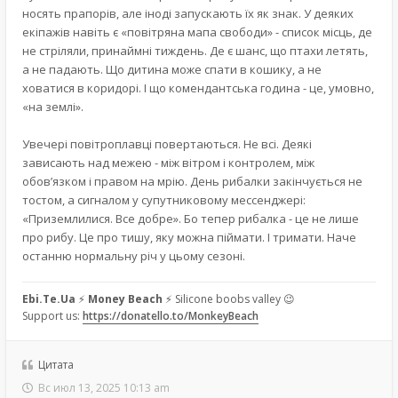
носять прапорів, але іноді запускають їх як знак. У деяких
екіпажів навіть є «повітряна мапа свободи» - список місць, де
не стріляли, принаймні тиждень. Де є шанс, що птахи летять,
а не падають. Що дитина може спати в кошику, а не
ховатися в коридорі. І що комендантська година - це, умовно,
«на землі».
Увечері повітроплавці повертаються. Не всі. Деякі
зависають над межею - між вітром і контролем, між
обов’язком і правом на мрію. День рибалки закінчується не
тостом, а сигналом у супутниковому мессенджері:
«Приземлилися. Все добре». Бо тепер рибалка - це не лише
про рибу. Це про тишу, яку можна піймати. І тримати. Наче
останню нормальну річ у цьому сезоні.
Ebi.Te.Ua
⚡
Money Beach
⚡ Silicone boobs valley 😉
Support us:
https://donatello.to/MonkeyBeach
Цитата
Вс июл 13, 2025 10:13 am