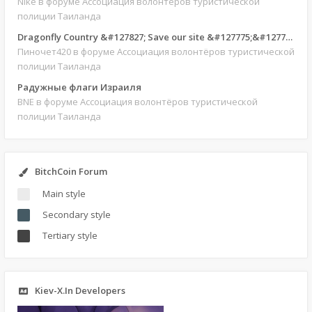
Nike
в форуме Ассоциация волонтёров туристической
полиции Таиланда
Dragonfly Country &#127827; Save our site &#127775;&#127769;
Пиночет420
в форуме Ассоциация волонтёров туристической
полиции Таиланда
Радужные флаги Израиля
BNE
в форуме Ассоциация волонтёров туристической
полиции Таиланда
BitchCoin Forum
Main style
Secondary style
Tertiary style
Kiev-X.In Developers