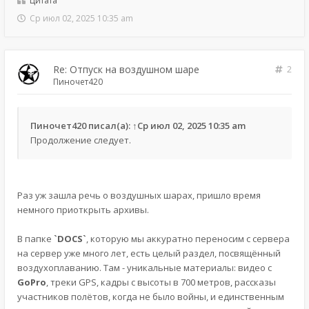
Цитата
Ср июл 02, 2025 10:35 am
Re: Отпуск на воздушном шаре
2
Пиночет420
Пиночет420
писал(а):
↑
Ср июл 02, 2025 10:35 am
Продолжение следует.
Раз уж зашла речь о воздушных шарах, пришло время
немного приоткрыть архивы.
В папке
`DOCS`
, которую мы аккуратно переносим с сервера
на сервер уже много лет, есть целый раздел, посвящённый
воздухоплаванию. Там - уникальные материалы: видео с
GoPro
, треки GPS, кадры с высоты в 700 метров, рассказы
участников полётов, когда не было войны, и единственным