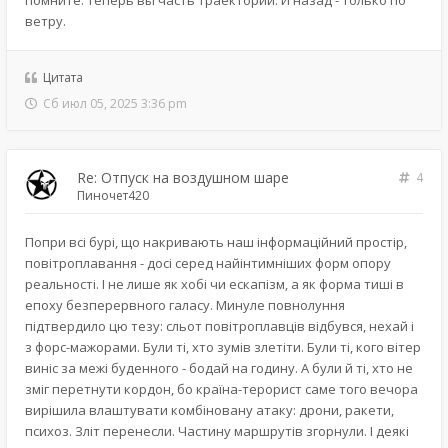
помните: теперь вы часть траектории. И назад - только по
ветру.
Цитата
Сб июл 05, 2025 3:36 pm
Re: Отпуск на воздушном шаре
4
Пиночет420
Попри всі бурі, що накривають наш інформаційний простір,
повітроплавання - досі серед найінтимніших форм опору
реальності. І не лише як хобі чи ескапізм, а як форма тиші в
епоху безперервного галасу. Минуле повнолуння
підтвердило цю тезу: сльот повітроплавців відбувся, нехай і
з форс-мажорами. Були ті, хто зумів злетіти. Були ті, кого вітер
виніс за межі буденного - бодай на годину. А були й ті, хто не
зміг перетнути кордон, бо країна-терорист саме того вечора
вирішила влаштувати комбіновану атаку: дрони, ракети,
психоз. Зліт перенесли. Частину маршрутів згорнули. І деякі