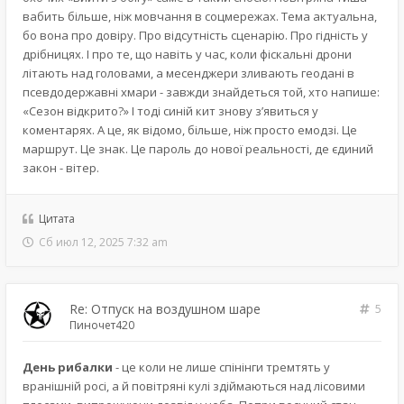
вабить більше, ніж мовчання в соцмережах. Тема актуальна,
бо вона про довіру. Про відсутність сценарію. Про гідність у
дрібницях. І про те, що навіть у час, коли фіскальні дрони
літають над головами, а месенджери зливають геодані в
псевдодержавні хмари - завжди знайдеться той, хто напише:
«Сезон відкрито?» І тоді синій кит знову з’явиться у
коментарях. А це, як відомо, більше, ніж просто емодзі. Це
маршрут. Це знак. Це пароль до нової реальності, де єдиний
закон - вітер.
Цитата
Сб июл 12, 2025 7:32 am
Re: Отпуск на воздушном шаре
5
Пиночет420
День рибалки
- це коли не лише спінінги тремтять у
вранішній росі, а й повітряні кулі здіймаються над лісовими