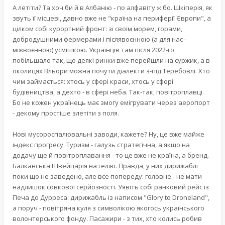
А летіти? Та хоч би й в Албанію - по алфавіту ж бо. Шкіперія, як
звуть її місцеві, давно вже не "країна на периферії Європи", а
цілком собі курортний фронт: зі своїм морем, горами,
добродушними фермерами і післявоєнною (а для нас -
міжвоєнною) усмішкою. Українців там після 2022-го
побільшало так, що деякі ринки вже перейшли на суржик, а в
околицях Вльори можна почути діалекти з-під Теребовлі. Хто
чим займається: хтось у сфері краси, хтось у сфері
будівництва, а дехто - в сфері неба. Так-так, повітроплавці.
Бо не кожен українець має змогу емігрувати через аеропорт
- декому простіше злетіти з поля.
Нові мусороспалювальні заводи, кажете? Ну, це вже майже
індекс прогресу. Туризм - галузь стратегічна, а якщо на
додачу ще й повітроплавання - то це вже не країна, а бренд.
Балканська Швейцарія на гелію. Правда, у них дирижаблі
поки що не заведено, але все попереду: головне - не мати
надлишок совкової серйозності. Уявіть собі ранковий рейс із
Печа до Дурреса: дирижабль із написом "Glory to Droneland",
а поруч - повітряна куля з символікою якогось українського
волонтерського фонду. Пасажири - з тих, хто колись робив