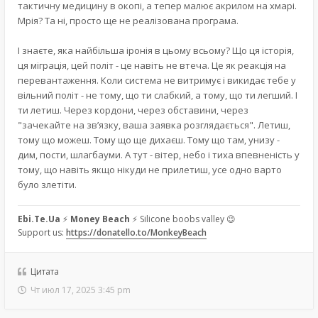
тактичну медицину в окопі, а тепер малює акрилом на хмарі.
Мрія? Та ні, просто ще не реалізована програма.
І знаєте, яка найбільша іронія в цьому всьому? Що ця історія,
ця міграція, цей політ - це навіть не втеча. Це як реакція на
перевантаження. Коли система не витримує і викидає тебе у
вільний політ - не тому, що ти слабкий, а тому, що ти легший. І
ти летиш. Через кордони, через обставини, через
"зачекайте на зв’язку, ваша заявка розглядається". Летиш,
тому що можеш. Тому що ще дихаєш. Тому що там, унизу -
дим, пости, шлагбауми. А тут - вітер, небо і тиха впевненість у
тому, що навіть якщо нікуди не прилетиш, усе одно варто
було злетіти.
Ebi.Te.Ua
⚡
Money Beach
⚡ Silicone boobs valley 😉
Support us:
https://donatello.to/MonkeyBeach
Цитата
Чт июл 17, 2025 3:45 pm