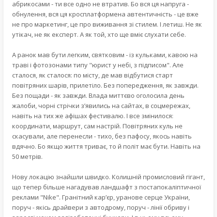
абрикосами - ти все одно не втратив. Бо вся ця напруга -
обнулення, вся ця кросплатформена автентичність - це вже
не про маркетинг, це про виживання зі стилем. І летиш. Не як
утікач, не як експерт. А як той, хто ще вміє слухати себе.
А ранок мав бути легким, святковим - із кульками, кавою на
траві і фотозонами типу "юрист у небі, з підписом". Але
сталося, як сталося: по місту, де мав відбутися старт
повітряних шарів, прилетіло. Без попередження, як завжди.
Без пощади - як завжди. Влада миттєво оголосила день
жалоби, чорні стрічки з’явились на сайтах, в соцмережах,
навіть на тих же афішах фестивалю. І все змінилося:
координати, маршрут, сам настрій. Повітряних куль не
скасували, але перенесли - тихо, без пафосу, якось навіть
вдячно. Бо якщо життя триває, то й політ має бути. Навіть на
50 метрів.
Нову локацію знайшли швидко. Колишній промисловий гігант,
що тепер більше нагадував ландшафт з постапокаліптичної
реклами "Nike". Гранітний кар’єр, уранове серце України,
поруч - якісь драйвери з автодрому, поруч - лінії обриву і