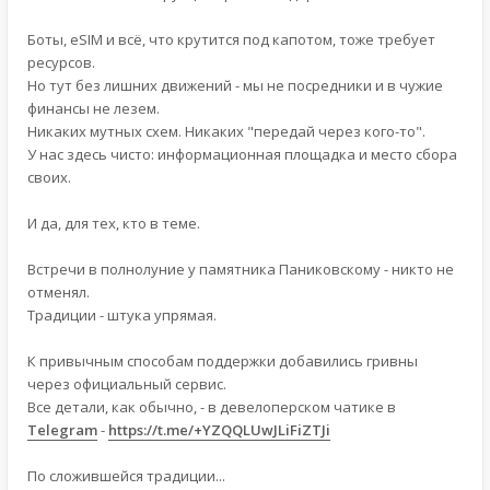
Боты, eSIM и всё, что крутится под капотом, тоже требует
ресурсов.
Но тут без лишних движений - мы не посредники и в чужие
финансы не лезем.
Никаких мутных схем. Никаких "передай через кого-то".
У нас здесь чисто: информационная площадка и место сбора
своих.
И да, для тех, кто в теме.
Встречи в полнолуние у памятника Паниковскому - никто не
отменял.
Традиции - штука упрямая.
К привычным способам поддержки добавились гривны
через официальный сервис.
Все детали, как обычно, - в девелоперском чатике в
Telegram
-
https://t.me/+YZQQLUwJLiFiZTJi
По сложившейся традиции...