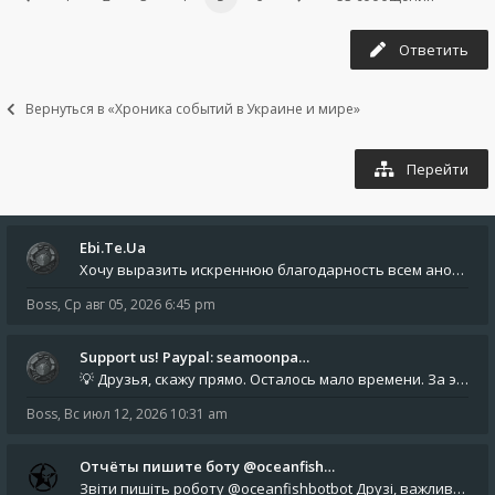
Ответить
Вернуться в «Хроника событий в Украине и мире»
Перейти
Ebi.Te.Ua
Хочу выразить искреннюю благодарность всем анонимным пользователям, которые поддержали наше сообщество финансово. Благод
Boss
,
Ср авг 05, 2026 6:45 pm
Support us! Paypal: seamoonpa…
💡 Друзья, скажу прямо. Осталось мало времени. За это время нам нужно закрыть последние обязательные расходы: около 500
Boss
,
Вс июл 12, 2026 10:31 am
Отчёты пишите боту @oceanfish…
Звіти пишіть роботу @oceanfishbotbot Друзі, важливе повідомлення для учасників форума. Основне звернення опублікован