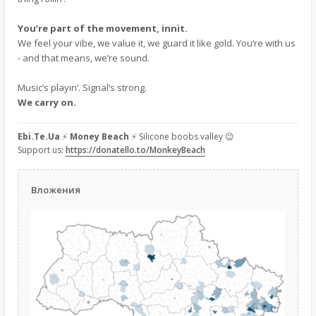
You’re part of the movement, innit.
We feel your vibe, we value it, we guard it like gold. You’re with us
- and that means, we’re sound.
Music’s playin’. Signal’s strong.
We carry on.
Ebi.Te.Ua
⚡
Money Beach
⚡ Silicone boobs valley 😉
Support us:
https://donatello.to/MonkeyBeach
Вложения