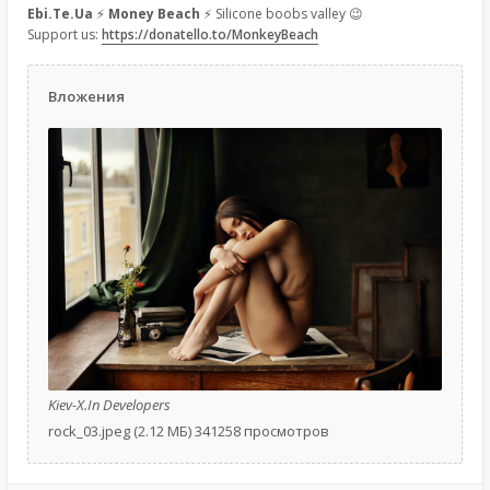
Ebi.Te.Ua
⚡
Money Beach
⚡ Silicone boobs valley 😉
Support us:
https://donatello.to/MonkeyBeach
Вложения
Kiev-X.In Developers
rock_03.jpeg (2.12 МБ) 341258 просмотров