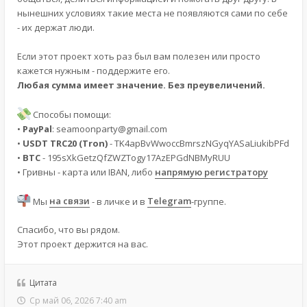
нынешних условиях такие места не появляются сами по себе
- их держат люди.
Если этот проект хоть раз был вам полезен или просто
кажется нужным - поддержите его.
Любая сумма имеет значение. Без преувеличений.
Способы помощи:
•
PayPal
:
seamoonparty@gmail.com
•
USDT TRC20 (Tron)
- TK4apBvWwoccBmrszNGyqYASaLiukibPFd
•
BTC
- 195sXkGetzQfZWZTogy17AzEPGdNBMyRUU
• Гривны - карта или IBAN, либо
напрямую регистратору
Мы
на связи
- в личке и в
Telegram
-группе.
Спасибо, что вы рядом.
Этот проект держится на вас.
Цитата
Ср май 06, 2026 7:40 am