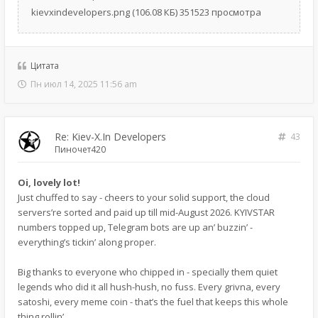
kievxindevelopers.png (106.08 КБ) 351523 просмотра
Цитата
Пн июл 14, 2025 11:56 am
Re: Kiev-X.In Developers
43
Пиночет420
Oi, lovely lot!
Just chuffed to say - cheers to your solid support, the cloud
servers’re sorted and paid up till mid-August 2026. KYIVSTAR
numbers topped up, Telegram bots are up an’ buzzin’ -
everything’s tickin’ along proper.
Big thanks to everyone who chipped in - specially them quiet
legends who did it all hush-hush, no fuss. Every grivna, every
satoshi, every meme coin - that’s the fuel that keeps this whole
thing rollin’.