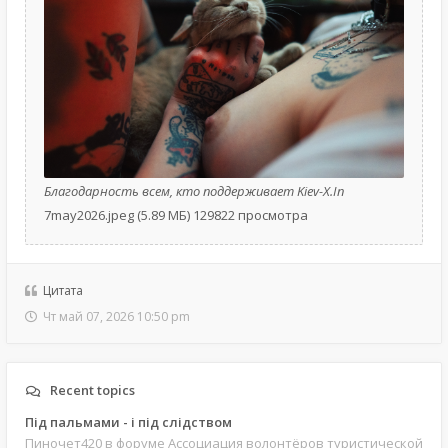
Благодарность всем, кто поддерживает Kiev-X.In
7may2026.jpeg (5.89 МБ) 129822 просмотра
Цитата
Чт май 07, 2026 10:50 pm
Recent topics
Під пальмами - і під слідством
Пиночет420
в форуме Ассоциация волонтёров туристической