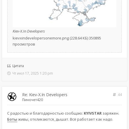
Kiev-X.In Developers
kievxindevelopersonemore.png (228.64 КБ) 350895
просмотров
Цитата
Чт июл 17, 2025 1:20 pm
Re: Kiev-X.In Developers
44
Пиночет420
С радостью и благодарностью сообщаю:
KYIVSTAR
заряжен.
Боты
живы, откликаются, дышат. Всё работает как надо.