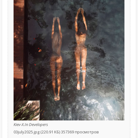
Kiev-X.In Developers
03july2025.jpg (220.91 КБ) 357369 просмотров