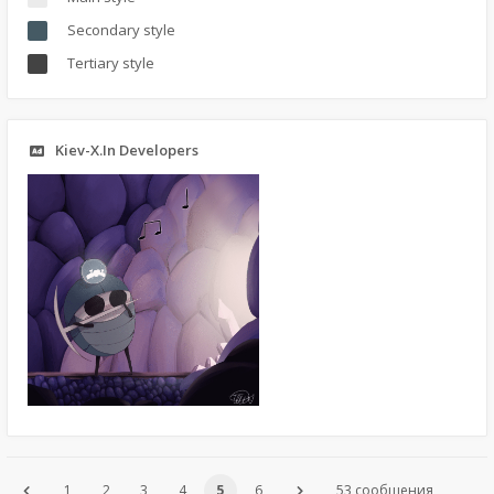
Secondary style
Tertiary style
Kiev-X.In Developers
1
2
3
4
5
6
53 сообщения