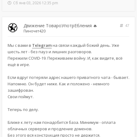
Сб янв 03, 2026 12:35 pm
Движение ТовароУпотрЕбления 🔥
47
Пиночет420
Мы с вами в
Telegram
на связи каждый божий день. Уже
шесть лет - без пауз и лишних разговоров.
Пережили COVID-19. Переживаем войну. И, как видите, всё
ещё в игре.
Если вдруг потеряли адрес нашего приватного чата - бывает.
Напомню. Он будет ниже. Как и положено - немного
зашифрован.
Свои поймут.
Теперь по делу.
Ближе к лету нам понадобится база. Минимум - оплата
облачных серверов и продление доменов.
Без этого вся конструкция просто не держится.