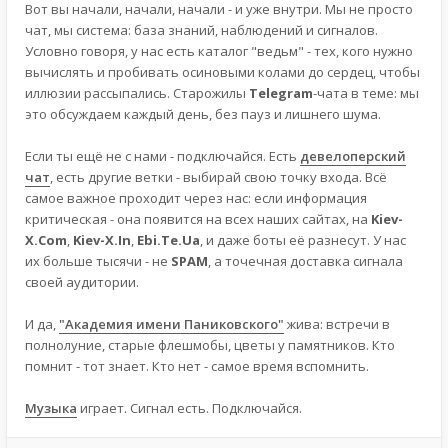
Вот вы начали, начали, начали - и уже внутри. Мы не просто
чат, мы система: база знаний, наблюдений и сигналов.
Условно говоря, у нас есть каталог "ведьм" - тех, кого нужно
вычислять и пробивать осиновыми колами до сердец, чтобы
иллюзии рассыпались. Старожилы
Telegram
-чата в теме: мы
это обсуждаем каждый день, без пауз и лишнего шума.
Если ты ещё не с нами - подключайся. Есть
девелоперский
чат
, есть другие ветки - выбирай свою точку входа. Всё
самое важное проходит через нас: если информация
критическая - она появится на всех наших сайтах, на
Kiev-
X.Com
,
Kiev-X.In
,
Ebi.Te.Ua
, и даже боты её разнесут. У нас
их больше тысячи - не
SPAM
, а точечная доставка сигнала
своей аудитории.
И да,
"Академия имени Паниковского"
жива: встречи в
полнолуние, старые флешмобы, цветы у памятников. Кто
помнит - тот знает. Кто нет - самое время вспомнить.
Музыка
играет. Сигнал есть. Подключайся.