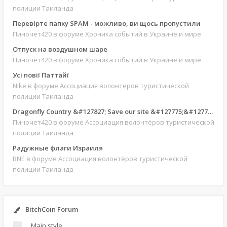
полиции Таиланда
Перевірте папку SPAM - можливо, ви щось пропустили
Пиночет420
в форуме Хроника событий в Украине и мире
Отпуск на воздушном шаре
Пиночет420
в форуме Хроника событий в Украине и мире
Усі повії Паттайї
Nike
в форуме Ассоциация волонтёров туристической
полиции Таиланда
Dragonfly Country &#127827; Save our site &#127775;&#127769;
Пиночет420
в форуме Ассоциация волонтёров туристической
полиции Таиланда
Радужные флаги Израиля
BNE
в форуме Ассоциация волонтёров туристической
полиции Таиланда
BitchCoin Forum
Main style