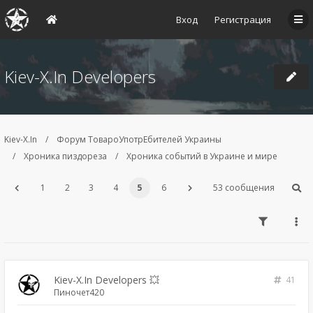
Вход
Регистрация
Kiev-X.In Developers
Kiev-X.In
Форум ТовароУпотрЕбителей Украины
Хроника пиздореза
Хроника событий в Украине и мире
1
2
3
4
5
6
53 сообщения
Kiev-X.In Developers 💥
41
Пиночет420