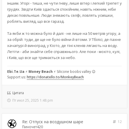
іншим. Угорі - тиша, не чути гніву, лише вітер і легкий трепет у
грудях. Звідти Київ здається спокійним, навіть ніжним, ніби
дихає повільніше. Люди знімають селфі, ловлять усмішки,
роблять вигляд, що все гаразд.
Та якби ж то можна було й далі - не лише на 50 метрів угору, а
за обрій: туди, де ще не було війни й втоми. У Тбілісі, де пахне
хачапурі й виноград, у Кіото, де тіні кленів лягають на воду.
Летіти - аби знайти себе справжнього. Але поки - мохіто, кулі,
і Київ, що все ще тримається за небо.
Ebi.Te.Ua
⚡
Money Beach
⚡ Silicone boobs valley 😉
Support us:
https://donatello.to/MonkeyBeach
Цитата
Пт июл 25, 2025 1:48 pm
Re: Отпуск на воздушном шаре
12
Пиночет420