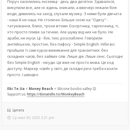
Поруч заселились іноземці - десь два десятки. Здавалося,
викупили все, але ні: вдень зникали, а ввечері лежали біля
води, дивились на захід, слухали музику. З ними були дівчата
- наші й не наші. Не столичні. Більше схожі на "Одесу" -
татуювання, блиск, трохи втоми. Ескортниці, тарілочниці, ті,
хто просто пливе за течією. Але шуму від них не було. Не
араби, не інуси. Ці - білі, тихі, розслаблені. Говорили
англійською, простою, без пафосу - Simple English. Ніби всі
пройшли ті самі курси виживання для транзитних: без
складних часів, без зайвих слів. Лише дія. Лише сенс. Сьогодні
без Simple English - нікуди. Це вже не просто мова. Це код
доступу. Маркер «свій» у світі, де складні речі треба казати
просто. І швидко.
Ebi.Te.Ua
⚡
Money Beach
⚡ Silicone boobs valley 😉
Support us:
https://donatello.to/MonkeyBeach
Цитата
Ср июл 30, 2025 3:21 pm