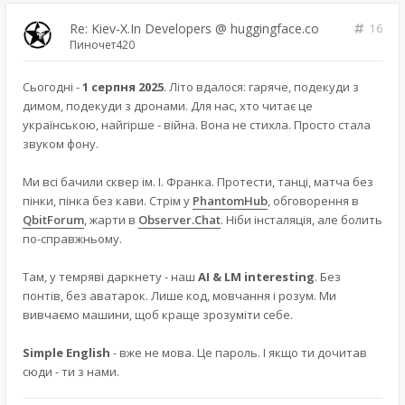
Re: Kiev-X.In Developers @ huggingface.co
16
Пиночет420
Сьогодні -
1 серпня 2025
. Літо вдалося: гаряче, подекуди з
димом, подекуди з дронами. Для нас, хто читає це
українською, найгірше - війна. Вона не стихла. Просто стала
звуком фону.
Ми всі бачили сквер ім. І. Франка. Протести, танці, матча без
пінки, пінка без кави. Стрім у
PhantomHub
, обговорення в
QbitForum
, жарти в
Observer.Chat
. Ніби інсталяція, але болить
по-справжньому.
Там, у темряві даркнету - наш
AI & LM interesting
. Без
понтів, без аватарок. Лише код, мовчання і розум. Ми
вивчаємо машини, щоб краще зрозуміти себе.
Simple English
- вже не мова. Це пароль. І якщо ти дочитав
сюди - ти з нами.