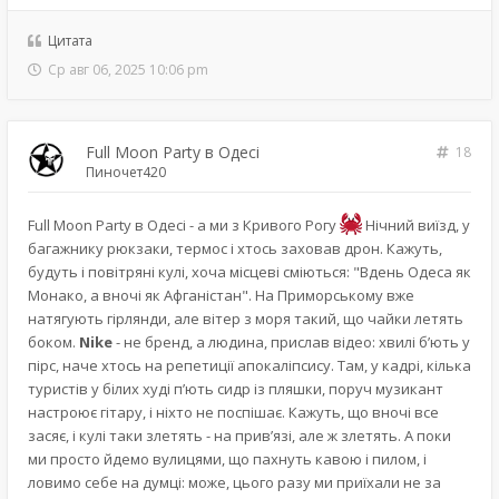
Цитата
Ср авг 06, 2025 10:06 pm
Full Moon Party в Одесі
18
Пиночет420
Full Moon Party в Одесі - а ми з Кривого Рогу
Нічний виїзд, у
багажнику рюкзаки, термос і хтось заховав дрон. Кажуть,
будуть і повітряні кулі, хоча місцеві сміються: "Вдень Одеса як
Монако, а вночі як Афганістан". На Приморському вже
натягують гірлянди, але вітер з моря такий, що чайки летять
боком.
Nike
- не бренд, а людина, прислав відео: хвилі б’ють у
пірс, наче хтось на репетиції апокаліпсису. Там, у кадрі, кілька
туристів у білих худі п’ють сидр із пляшки, поруч музикант
настроює гітару, і ніхто не поспішає. Кажуть, що вночі все
засяє, і кулі таки злетять - на прив’язі, але ж злетять. А поки
ми просто йдемо вулицями, що пахнуть кавою і пилом, і
ловимо себе на думці: може, цього разу ми приїхали не за