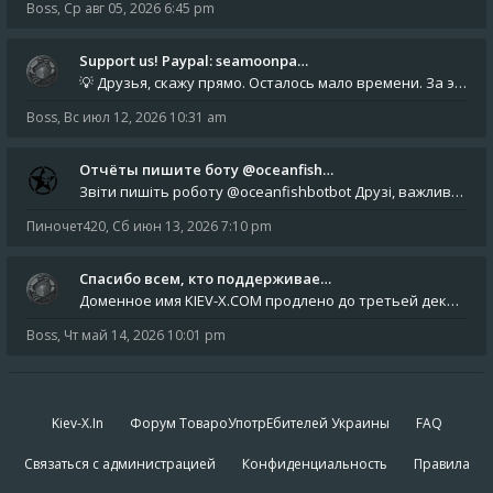
Boss
,
Ср авг 05, 2026 6:45 pm
Support us! Paypal: seamoonpa…
💡 Друзья, скажу прямо. Осталось мало времени. За это время нам нужно закрыть последние обязательные расходы: около 500
Boss
,
Вс июл 12, 2026 10:31 am
Отчёты пишите боту @oceanfish…
Звіти пишіть роботу @oceanfishbotbot Друзі, важливе повідомлення для учасників форума. Основне звернення опублікован
Пиночет420
,
Сб июн 13, 2026 7:10 pm
Спасибо всем, кто поддерживае…
Доменное имя KIEV-X.COM продлено до третьей декады августа 2027 года! Спасибо всем анонимным пользователям, которые по
Boss
,
Чт май 14, 2026 10:01 pm
Kiev-X.In
Форум ТовароУпотрЕбителей Украины
FAQ
Связаться с администрацией
Конфиденциальность
Правила