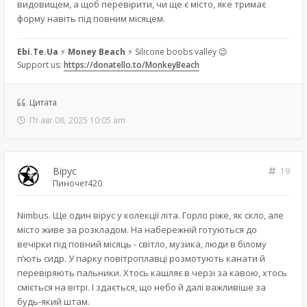
видовищем, а щоб перевірити, чи ще є місто, яке тримає
форму навіть під повним місяцем.
Ebi.Te.Ua
⚡
Money Beach
⚡ Silicone boobs valley 😉
Support us:
https://donatello.to/MonkeyBeach
Цитата
Пт авг 08, 2025 10:05 am
Вірус
19
Пиночет420
Nimbus. Ще один вірус у колекції літа. Горло ріже, як скло, але
місто живе за розкладом. На набережній готуються до
вечірки під повний місяць - світло, музика, люди в білому
п’ють сидр. У парку повітроплавці розмотують канати й
перевіряють пальники. Хтось кашляє в черзі за кавою, хтось
сміється на вітрі. І здається, що небо й далі важливіше за
будь-який штам.