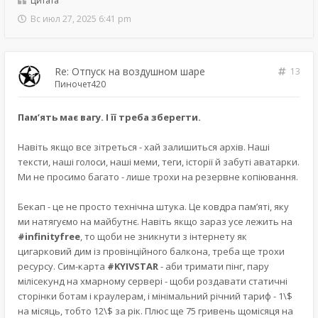
Цитата
Вс июл 27, 2025 6:41 pm
Re: Отпуск на воздушном шаре
13
Пиночет420
Пам’ять має вагу. І її треба зберегти.
Навіть якщо все зітреться - хай залишиться архів. Наші
тексти, наші голоси, наші меми, теги, історії й забуті аватарки.
Ми не просимо багато - лише трохи на резервне копіювання.
Бекап - це не просто технічна штука. Це ковдра пам’яті, яку
ми натягуємо на майбутнє. Навіть якщо зараз усе лежить на
#infinityfree
, то щоби не зникнути з інтернету як
цигарковий дим із провінційного балкона, треба ще трохи
ресурсу. Сим-карта
#KYIVSTAR
- аби тримати пінг, пару
мілісекунд на хмарному сервері - щоби роздавати статичні
сторінки ботам і краулерам, і мінімальний річний тариф - 1\$
на місяць, тобто 12\$ за рік. Плюс ще 75 гривень щомісяця на