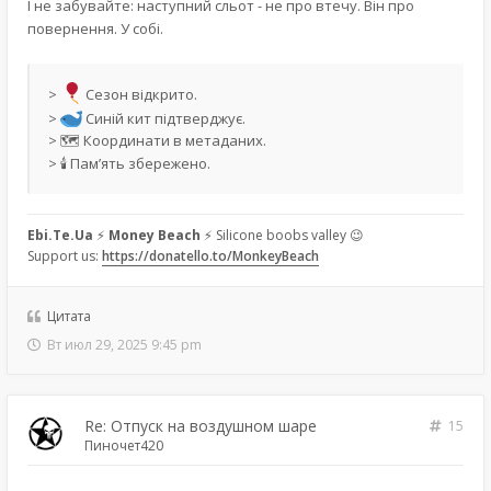
І не забувайте: наступний сльот - не про втечу. Він про
повернення. У собі.
>
Сезон відкрито.
>
Синій кит підтверджує.
> 🗺 Координати в метаданих.
> 🕯 Пам’ять збережено.
Ebi.Te.Ua
⚡
Money Beach
⚡ Silicone boobs valley 😉
Support us:
https://donatello.to/MonkeyBeach
Цитата
Вт июл 29, 2025 9:45 pm
Re: Отпуск на воздушном шаре
15
Пиночет420