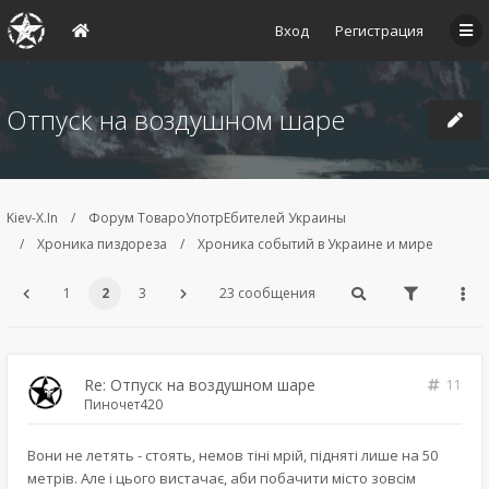
Вход
Регистрация
Отпуск на воздушном шаре
Kiev-X.In
Форум ТовароУпотрЕбителей Украины
Хроника пиздореза
Хроника событий в Украине и мире
1
2
3
23 сообщения
Re: Отпуск на воздушном шаре
11
Пиночет420
Вони не летять - стоять, немов тіні мрій, підняті лише на 50
метрів. Але і цього вистачає, аби побачити місто зовсім