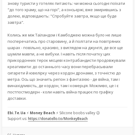
знову туристи у готелях питають: чи можна сьогодні поїхати
"до того храму, що на горі", а консьєржі, вже змирившись з
долею, відповідають: "Спробуйте завтра, якщо ще буде
завтра".
Колись же між Таїландом і Камбоджею можна було не лише
посперечатись про старовину, а й політати на повітряних
шарах - повільно, красиво, з виглядом на джунглі, де все ще
шуміли мавпи, а не вибухи. І навіть після початку цих
прикордонних терок місцеві контрабандисти продовжували
креативити: до останнього часу вони перебрасывали
сигарети й ювелірку через кордон дронами, з точністю до
метра. Ось що значить регіон з фантазією - де війна, там і
винахідливість, де кордон, там і комерція. Можливо, це і є
постпостмодерн - коли навіть війна працює по графіку
доставки.
Ebi.Te.Ua
⚡
Money Beach
⚡ Silicone boobs valley 😉
Support us:
https://donatello.to/MonkeyBeach