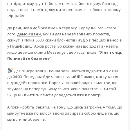
на відкритому ґрунті - бо там немає зайвого шуму. Лиш код,
вода, світло. І пам’ять, яку ми переносимо з собою в кожному
.zip-файлі.
До речі, нова добірка вже на серваку. Серед іншого - старі
лого,
демо-сцени
, ескізи для нереалізованих проєктів,
скинуті з Nokia 6680, скани блокнотів і аудіо з перших вечорів
у Пущі-Водиці. Архів росте. Бо кожен має що додати - навіть
якщо це лише скрін з Messenger, де хтось писав:
"Я на точці.
Починайте без мене"
.
Для синхронізації - канал залишається відкритим з 23:00
до 04:00. Передача йде через старий IRC-шлюз, маскування -
під апдейт прошивки. Пароль - перший рядок з мантри, що
звучала на попередньому сльоті. Якщо пам’ятаєш - ти свій.
Якщо ні - вчитись плисти доведеться вже в повітрі.
А поки - робіть бекапи. Не тому, що щось загрожує. А тому, що
майбутнє вже почалося, і воно забирає з собою лише те, що
ми встигли зберегти.