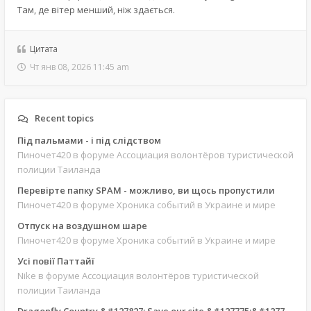
Там, де вітер менший, ніж здається.
Цитата
Чт янв 08, 2026 11:45 am
Recent topics
Під пальмами - і під слідством
Пиночет420
в форуме Ассоциация волонтёров туристической
полиции Таиланда
Перевірте папку SPAM - можливо, ви щось пропустили
Пиночет420
в форуме Хроника событий в Украине и мире
Отпуск на воздушном шаре
Пиночет420
в форуме Хроника событий в Украине и мире
Усі повії Паттайї
Nike
в форуме Ассоциация волонтёров туристической
полиции Таиланда