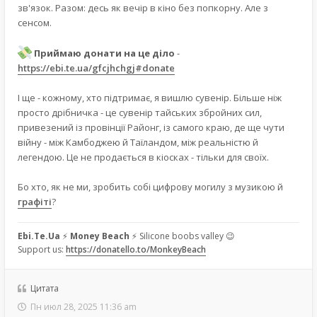
зв'язок. Разом: десь як вечір в кіно без попкорну. Але з
сенсом.
Приймаю донати на це діло
-
https://ebi.te.ua/gfcjhchgj#donate
І ще - кожному, хто підтримає, я вишлю сувенір. Більше ніж
просто дрібничка - це сувенір тайських збройних сил,
привезений із провінції Районг, із самого краю, де ще чути
війну - між Камбоджею й Таїландом, між реальністю й
легендою. Це не продається в кіосках - тільки для своїх.
Бо хто, як не ми, зробить собі цифрову могилу з музикою й
графіті
?
Ebi.Te.Ua
⚡
Money Beach
⚡ Silicone boobs valley 😉
Support us:
https://donatello.to/MonkeyBeach
Цитата
Пн июл 28, 2025 11:36 am