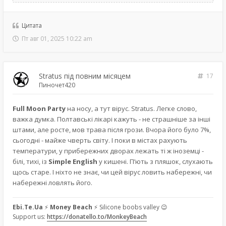
Цитата
Пт авг 01, 2025 10:22 am
Stratus під повним місяцем
17
Пиночет420
Full Moon Party
на носу, а тут вірус. Stratus. Легке слово,
важка думка. Полтавські лікарі кажуть - не страшніше за інші
штами, але росте, мов трава після грози. Вчора його було 7%,
сьогодні - майже чверть світу. І поки в містах рахують
температури, у прибережних дворах лежать ті ж іноземці -
білі, тихі, із
Simple English
у кишені. П’ють з пляшок, слухають
щось старе. І ніхто не знає, чи цей вірус ловить набережні, чи
набережні ловлять його.
Ebi.Te.Ua
⚡
Money Beach
⚡ Silicone boobs valley 😉
Support us:
https://donatello.to/MonkeyBeach