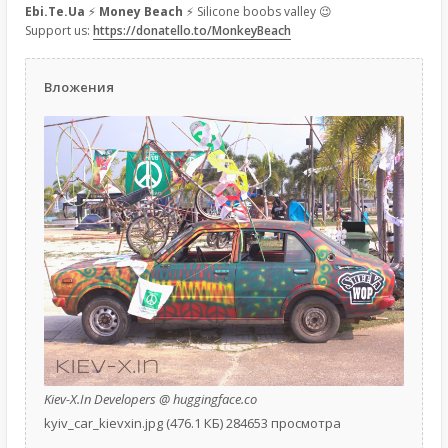
Ebi.Te.Ua
⚡
Money Beach
⚡ Silicone boobs valley 😉
Support us:
https://donatello.to/MonkeyBeach
Вложения
Kiev-X.In Developers @ huggingface.co
kyiv_car_kievxin.jpg (476.1 КБ) 284653 просмотра