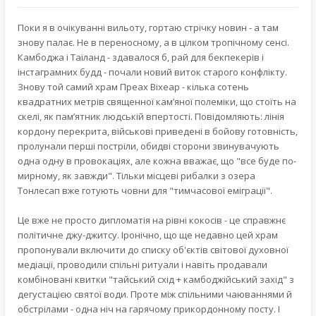
Поки я в очікуванні вильоту, гортаю стрічку новин - а там
знову палає. Не в переносному, а в цілком тропічному сенсі.
Камбоджа і Таїланд - здавалося б, рай для бекпекерів і
інстаграмних будд - почали новий виток старого конфлікту.
Знову той самий храм Преах Віхеар - кілька сотень
квадратних метрів священної кам’яної полеміки, що стоїть на
скелі, як пам’ятник людській впертості. Повідомляють: лінія
кордону перекрита, військові приведені в бойову готовність,
пролунали перші постріли, обидві сторони звинувачують
одна одну в провокаціях, але кожна вважає, що "все буде по-
мирному, як завжди". Тільки місцеві рибалки з озера
Тонлесап вже готують човни для "тимчасової еміграції".
Це вже не просто дипломатія на рівні кокосів - це справжнє
політичне джу-джитсу. Іронічно, що ще недавно цей храм
пропонували включити до списку об'єктів світової духовної
медіації, проводили спільні ритуали і навіть продавали
комбіновані квитки "тайський схід + камбоджійський захід" з
дегустацією святої води. Проте між спільними чаюваннями й
обстрілами - одна ніч на гарячому прикордонному посту. І