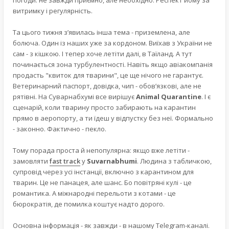
погоди: не завжди приємно, але необхідно. Респект йому за
витримку і регулярність.
Та цього тижня з’явилась інша тема - приземлена, але
болюча. Один із наших уже за кордоном. Виїхав з України не
сам - з кішкою. І тепер хоче летіти далі, в Таїланд. А тут
починається зона турбулентності. Навіть якщо авіакомпанія
продасть "квиток для тварини", це ще нічого не гарантує.
Ветеринарний паспорт, довідка, чип - обов’язкові, але не
рятівні. На Суварнабхумі все вирішує
Animal Quarantine
. І є
сценарій, коли тварину просто забирають на карантин
прямо в аеропорту, а ти їдеш у відпустку без неї. Формально
- законно. Фактично - пекло.
Тому порада проста й непопулярна: якщо вже летіти -
замовляти
fast track
у
Suvarnabhumi
. Людина з табличкою,
супровід через усі інстанції, включно з карантином для
тварин. Це не панацея, але шанс. Бо повітряні кулі - це
романтика. А міжнародні перельоти з котами - це
бюрократія, де помилка коштує надто дорого.
Основна інформація - як завжди - в нашому Telegram-каналі.