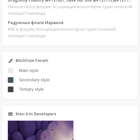
Dragonfly Country &#127827; Save our site &#127775;&#127769;
Пиночет420
в форуме Ассоциация волонтёров туристической
полиции Таиланда
Радужные флаги Израиля
BNE
в форуме Ассоциация волонтёров туристической
полиции Таиланда
BitchCoin Forum
Main style
Secondary style
Tertiary style
Kiev-X.In Developers