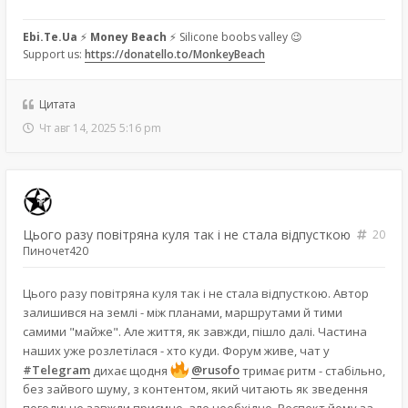
Ebi.Te.Ua
⚡
Money Beach
⚡ Silicone boobs valley 😉
Support us:
https://donatello.to/MonkeyBeach
Цитата
Чт авг 14, 2025 5:16 pm
Цього разу повітряна куля так і не стала відпусткою
20
Пиночет420
Цього разу повітряна куля так і не стала відпусткою. Автор
залишився на землі - між планами, маршрутами й тими
самими "майже". Але життя, як завжди, пішло далі. Частина
наших уже розлетілася - хто куди. Форум живе, чат у
#Telegram
дихає щодня
@rusofo
тримає ритм - стабільно,
без зайвого шуму, з контентом, який читають як зведення