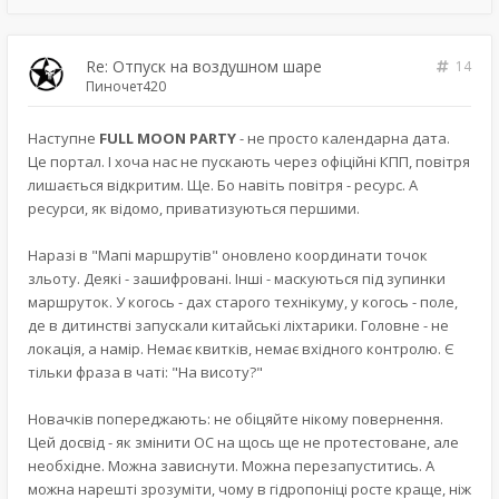
Re: Отпуск на воздушном шаре
14
Пиночет420
Наступне
FULL MOON PARTY
- не просто календарна дата.
Це портал. І хоча нас не пускають через офіційні КПП, повітря
лишається відкритим. Ще. Бо навіть повітря - ресурс. А
ресурси, як відомо, приватизуються першими.
Наразі в "Мапі маршрутів" оновлено координати точок
зльоту. Деякі - зашифровані. Інші - маскуються під зупинки
маршруток. У когось - дах старого технікуму, у когось - поле,
де в дитинстві запускали китайські ліхтарики. Головне - не
локація, а намір. Немає квитків, немає вхідного контролю. Є
тільки фраза в чаті: "На висоту?"
Новачків попереджають: не обіцяйте нікому повернення.
Цей досвід - як змінити ОС на щось ще не протестоване, але
необхідне. Можна зависнути. Можна перезапуститись. А
можна нарешті зрозуміти, чому в гідропоніці росте краще, ніж