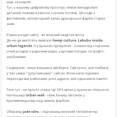
шар за шаром.
Тут, у нашому цифровому просторі, немає випадкових
деталей: пожовклі квитки з нічних потягів, QR-коди з
фестивалів, неповторний запах друкарської фарби старих
зінів.
Кожен розділ сайту - як власний квартал міста.
Де-не-де миготять вивіски:
hemp culture
,
Labubu inside
,
urban legends
. А у вузьких провулках - сховані від сторонніх
очей розділи з рідкісним відео, картами поїздок та графіті-
альбомами.
Соцмережі - лише вершина айсберга. Там гучно, але глибина -
у тих самих "супутникових" сайтах. Вони наче підземні
переходи між районами: різні адреси, але одна мапа пам’яті.
Теги тут - не просто слова. Це GPS-мітки у хроніках спільноти.
Натискаєш
Urban wall
- і вже бачиш світанок у
Кропивницькому над свіжою фарбою.
Обираєш
jade isles
- і відчуваєш вологий теплий вітер
островів, куди ми летіли, не думаючи про тривоги.