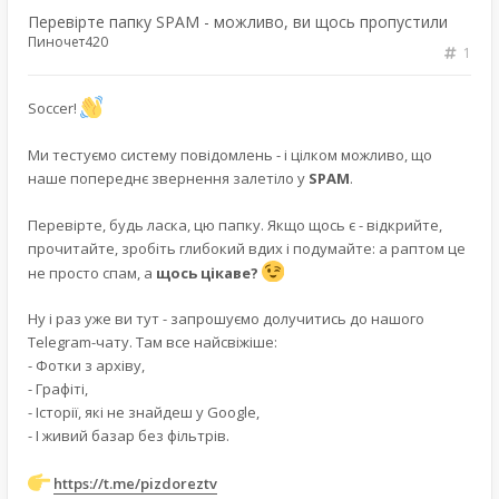
Перевірте папку SPAM - можливо, ви щось пропустили
Пиночет420
1
Soccer!
Ми тестуємо систему повідомлень - і цілком можливо, що
наше попереднє звернення залетіло у
SPAM
.
Перевірте, будь ласка, цю папку. Якщо щось є - відкрийте,
прочитайте, зробіть глибокий вдих і подумайте: а раптом це
не просто спам, а
щось цікаве?
Ну і раз уже ви тут - запрошуємо долучитись до нашого
Telegram-чату. Там все найсвіжіше:
- Фотки з архіву,
- Графіті,
- Історії, які не знайдеш у Google,
- І живий базар без фільтрів.
https://t.me/pizdoreztv