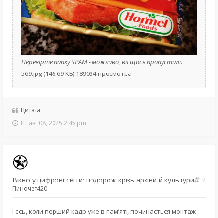
Перевірте папку SPAM - можливо, ви щось пропустили
569.jpg (146.69 КБ) 189034 просмотра
Цитата
Пт авг 08, 2025 2:45 pm
Вікно у цифрові світи: подорож крізь архіви й культури
2
Пиночет420
І ось, коли перший кадр уже в пам’яті, починається монтаж -