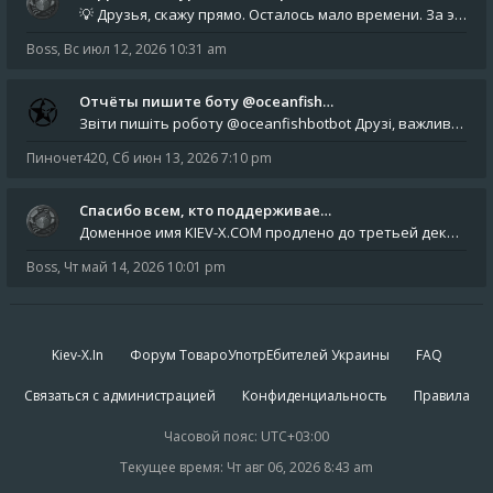
💡 Друзья, скажу прямо. Осталось мало времени. За это время нам нужно закрыть последние обязательные расходы: около 500
Boss
,
Вс июл 12, 2026 10:31 am
Отчёты пишите боту @oceanfish…
Звіти пишіть роботу @oceanfishbotbot Друзі, важливе повідомлення для учасників форума. Основне звернення опублікован
Пиночет420
,
Сб июн 13, 2026 7:10 pm
Спасибо всем, кто поддерживае…
Доменное имя KIEV-X.COM продлено до третьей декады августа 2027 года! Спасибо всем анонимным пользователям, которые по
Boss
,
Чт май 14, 2026 10:01 pm
Kiev-X.In
Форум ТовароУпотрЕбителей Украины
FAQ
Связаться с администрацией
Конфиденциальность
Правила
Часовой пояс:
UTC+03:00
Текущее время: Чт авг 06, 2026 8:43 am