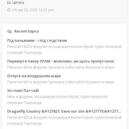
Цитата
Сб авг 23, 2025 12:21 pm
Recent topics
Під пальмами - і під слідством
Пиночет420
в форуме Ассоциация волонтёров туристической
полиции Таиланда
Перевірте папку SPAM - можливо, ви щось пропустили
Пиночет420
в форуме Хроника событий в Украине и мире
Отпуск на воздушном шаре
Пиночет420
в форуме Хроника событий в Украине и мире
Усі повії Паттайї
Nike
в форуме Ассоциация волонтёров туристической
полиции Таиланда
Dragonfly Country &#127827; Save our site &#127775;&#127769;
Пиночет420
в форуме Ассоциация волонтёров туристической
полиции Таиланда