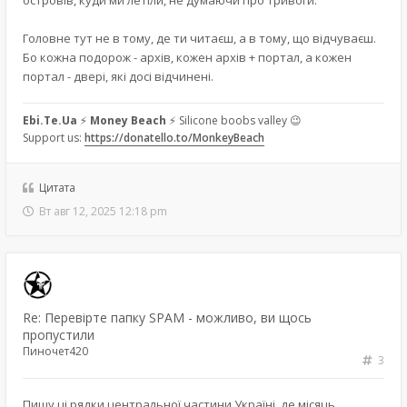
Головне тут не в тому, де ти читаєш, а в тому, що відчуваєш.
Бо кожна подорож - архів, кожен архів + портал, а кожен
портал - двері, які досі відчинені.
Ebi.Te.Ua
⚡
Money Beach
⚡ Silicone boobs valley 😉
Support us:
https://donatello.to/MonkeyBeach
Цитата
Вт авг 12, 2025 12:18 pm
Re: Перевірте папку SPAM - можливо, ви щось
пропустили
Пиночет420
3
Пишу ці рядки центральної частини Україні, де місяць