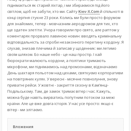
піднімається як старий ліхтар, і ми збираємося під його
світлом, щоб не забути, хто ми. Сайту
Kiev-X.Com
й спільноті в
кінці серпня стукне 23 роки. Колись ми були просто форумом
для знайомих, тепер - мовчазним аеродромом для тих, хто
ще здатен злетіти. Учора говорили про свято, але раптом у
коментарях прорвало лавиною новин: вводять кримінальну
відповідальність за спроби незаконного перетину кордону. Я
слухав, знизав плечима й записав у щоденник: ми летимо
своїм шляхом. Бо наше небо - це наш простір. І хай
бюрократи малюють кордони, а політики тримають
мікрофони, ми піднімаємось над промзонами, відзначаємо
День шахтаря польотом над цехами, святкуємо корпоративи
на повітряних кулях. У вересні - місячне повнолуння, знову
приватні рейси. У жовтні - закриття сезону в Кам’янці-
Подільському. Там, де замок тримає вітер і час. Кажуть,
можна буде навіть вирватись попутним потоком за межі
країни. Але це вже довга історія. У нас усе просто: якщо є
вітер - ми злітаємо.
Вложения