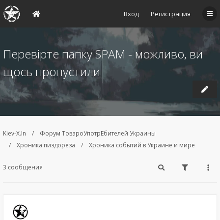
Вход
Регистрация
Перевірте папку SPAM - можливо, ви
щось пропустили
Kiev-X.In
Форум ТовароУпотрЕбителей Украины
Хроника пиздореза
Хроника событий в Украине и мире
3 сообщения