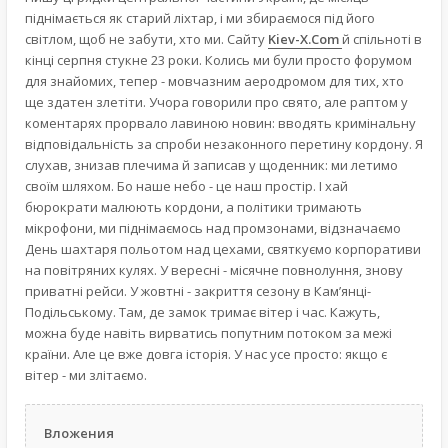
піднімається як старий ліхтар, і ми збираємося під його
світлом, щоб не забути, хто ми. Сайту
Kiev-X.Com
й спільноті в
кінці серпня стукне 23 роки. Колись ми були просто форумом
для знайомих, тепер - мовчазним аеродромом для тих, хто
ще здатен злетіти. Учора говорили про свято, але раптом у
коментарях прорвало лавиною новин: вводять кримінальну
відповідальність за спроби незаконного перетину кордону. Я
слухав, знизав плечима й записав у щоденник: ми летимо
своїм шляхом. Бо наше небо - це наш простір. І хай
бюрократи малюють кордони, а політики тримають
мікрофони, ми піднімаємось над промзонами, відзначаємо
День шахтаря польотом над цехами, святкуємо корпоративи
на повітряних кулях. У вересні - місячне повнолуння, знову
приватні рейси. У жовтні - закриття сезону в Кам’янці-
Подільському. Там, де замок тримає вітер і час. Кажуть,
можна буде навіть вирватись попутним потоком за межі
країни. Але це вже довга історія. У нас усе просто: якщо є
вітер - ми злітаємо.
Вложения