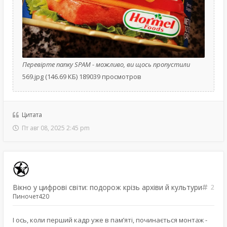
Перевірте папку SPAM - можливо, ви щось пропустили
569.jpg (146.69 КБ) 189039 просмотров
Цитата
Пт авг 08, 2025 2:45 pm
Вікно у цифрові світи: подорож крізь архіви й культури
2
Пиночет420
І ось, коли перший кадр уже в пам’яті, починається монтаж -