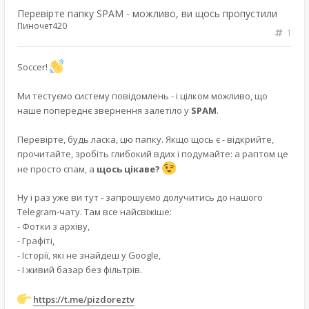
Перевірте папку SPAM - можливо, ви щось пропустили
Пиночет420
1
Soccer!
Ми тестуємо систему повідомлень - і цілком можливо, що
наше попереднє звернення залетіло у
SPAM
.
Перевірте, будь ласка, цю папку. Якщо щось є - відкрийте,
прочитайте, зробіть глибокий вдих і подумайте: а раптом це
не просто спам, а
щось цікаве?
Ну і раз уже ви тут - запрошуємо долучитись до нашого
Telegram-чату. Там все найсвіжіше:
- Фотки з архіву,
- Графіті,
- Історії, які не знайдеш у Google,
- І живий базар без фільтрів.
https://t.me/pizdoreztv