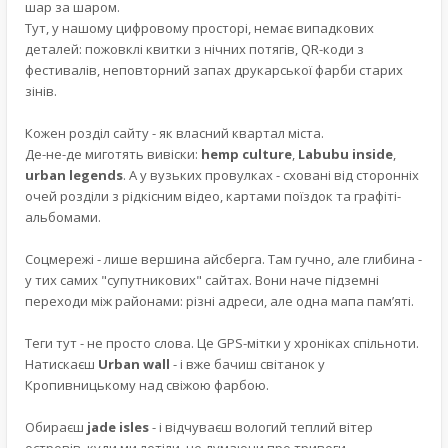
шар за шаром.
Тут, у нашому цифровому просторі, немає випадкових
деталей: пожовклі квитки з нічних потягів, QR-коди з
фестивалів, неповторний запах друкарської фарби старих
зінів.
Кожен розділ сайту - як власний квартал міста.
Де-не-де миготять вивіски:
hemp culture
,
Labubu inside
,
urban legends
. А у вузьких провулках - сховані від сторонніх
очей розділи з рідкісним відео, картами поїздок та графіті-
альбомами.
Соцмережі - лише вершина айсберга. Там гучно, але глибина -
у тих самих "супутникових" сайтах. Вони наче підземні
переходи між районами: різні адреси, але одна мапа пам’яті.
Теги тут - не просто слова. Це GPS-мітки у хроніках спільноти.
Натискаєш
Urban wall
- і вже бачиш світанок у
Кропивницькому над свіжою фарбою.
Обираєш
jade isles
- і відчуваєш вологий теплий вітер
островів, куди ми летіли, не думаючи про тривоги.