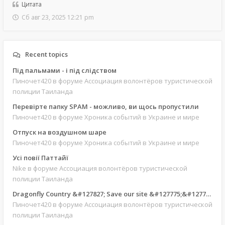
Цитата
Сб авг 23, 2025 12:21 pm
Recent topics
Під пальмами - і під слідством
Пиночет420
в форуме Ассоциация волонтёров туристической
полиции Таиланда
Перевірте папку SPAM - можливо, ви щось пропустили
Пиночет420
в форуме Хроника событий в Украине и мире
Отпуск на воздушном шаре
Пиночет420
в форуме Хроника событий в Украине и мире
Усі повії Паттайї
Nike
в форуме Ассоциация волонтёров туристической
полиции Таиланда
Dragonfly Country &#127827; Save our site &#127775;&#127769;
Пиночет420
в форуме Ассоциация волонтёров туристической
полиции Таиланда