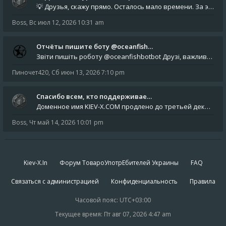
💡 Друзья, скажу прямо. Осталось мало времени. За это время нам нужно закрыть последние обязательные расходы: около 500
Boss
,
Вс июл 12, 2026 10:31 am
Отчёты пишите боту @oceanfish…
Звіти пишіть роботу @oceanfishbotbot Друзі, важливе повідомлення для учасників форума. Основне звернення опублікован
Пиночет420
,
Сб июн 13, 2026 7:10 pm
Спасибо всем, кто поддерживае…
Доменное имя KIEV-X.COM продлено до третьей декады августа 2027 года! Спасибо всем анонимным пользователям, которые по
Boss
,
Чт май 14, 2026 10:01 pm
Kiev-X.In
Форум ТовароУпотрЕбителей Украины
FAQ
Связаться с администрацией
Конфиденциальность
Правила
Часовой пояс:
UTC+03:00
Текущее время: Пт авг 07, 2026 4:47 am