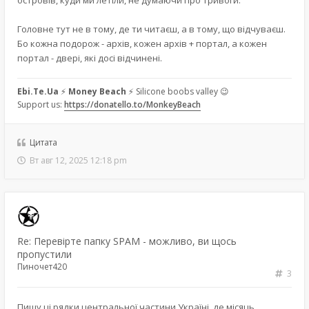
Головне тут не в тому, де ти читаєш, а в тому, що відчуваєш.
Бо кожна подорож - архів, кожен архів + портал, а кожен
портал - двері, які досі відчинені.
Ebi.Te.Ua
⚡
Money Beach
⚡ Silicone boobs valley 😉
Support us:
https://donatello.to/MonkeyBeach
Цитата
Вт авг 12, 2025 12:18 pm
Re: Перевірте папку SPAM - можливо, ви щось
пропустили
Пиночет420
3
Пишу ці рядки центральної частини Україні, де місяць