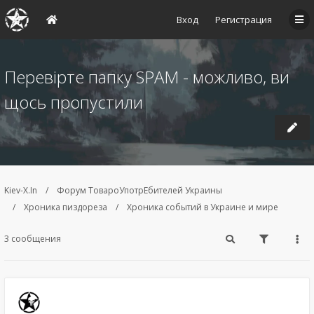
Вход
Регистрация
Перевірте папку SPAM - можливо, ви
щось пропустили
Kiev-X.In
Форум ТовароУпотрЕбителей Украины
Хроника пиздореза
Хроника событий в Украине и мире
3 сообщения