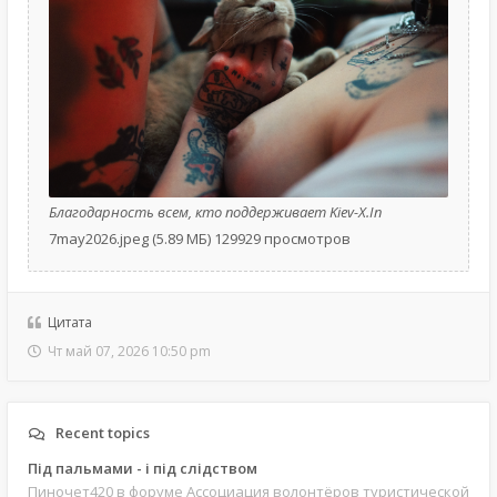
Благодарность всем, кто поддерживает Kiev-X.In
7may2026.jpeg (5.89 МБ) 129929 просмотров
Цитата
Чт май 07, 2026 10:50 pm
Recent topics
Під пальмами - і під слідством
Пиночет420
в форуме Ассоциация волонтёров туристической