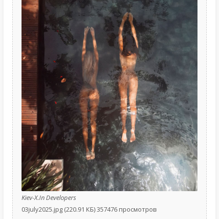
Kiev-X.In Developers
03july2025.jpg (220.91 КБ) 357476 просмотров