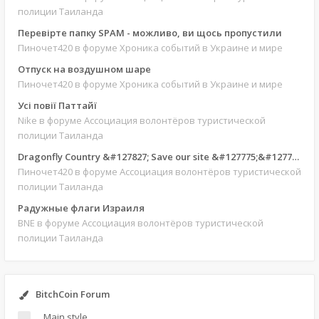
полиции Таиланда
Перевірте папку SPAM - можливо, ви щось пропустили
Пиночет420
в форуме Хроника событий в Украине и мире
Отпуск на воздушном шаре
Пиночет420
в форуме Хроника событий в Украине и мире
Усі повії Паттайї
Nike
в форуме Ассоциация волонтёров туристической
полиции Таиланда
Dragonfly Country &#127827; Save our site &#127775;&#127769;
Пиночет420
в форуме Ассоциация волонтёров туристической
полиции Таиланда
Радужные флаги Израиля
BNE
в форуме Ассоциация волонтёров туристической
полиции Таиланда
BitchCoin Forum
Main style