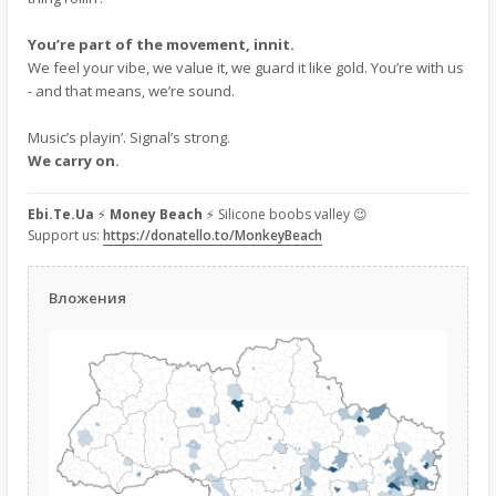
You’re part of the movement, innit.
We feel your vibe, we value it, we guard it like gold. You’re with us
- and that means, we’re sound.
Music’s playin’. Signal’s strong.
We carry on.
Ebi.Te.Ua
⚡
Money Beach
⚡ Silicone boobs valley 😉
Support us:
https://donatello.to/MonkeyBeach
Вложения