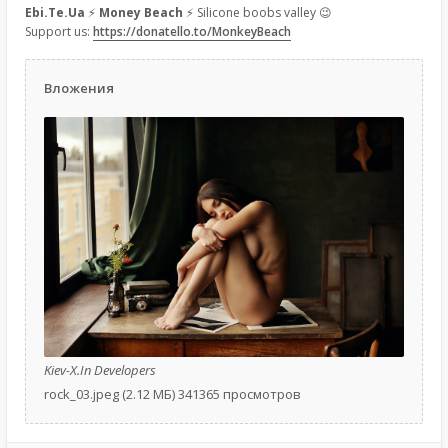
Ebi.Te.Ua
⚡
Money Beach
⚡ Silicone boobs valley 😉
Support us:
https://donatello.to/MonkeyBeach
Вложения
Kiev-X.In Developers
rock_03.jpeg (2.12 МБ) 341365 просмотров