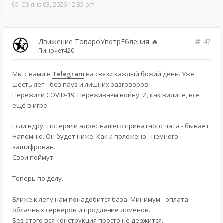
Сб янв 03, 2026 12:35 pm
Движение ТовароУпотрЕбления 🔥
47
Пиночет420
Мы с вами в
Telegram
на связи каждый божий день. Уже
шесть лет - без пауз и лишних разговоров.
Пережили COVID-19. Переживаем войну. И, как видите, всё
ещё в игре.
Если вдруг потеряли адрес нашего приватного чата - бывает.
Напомню. Он будет ниже. Как и положено - немного
зашифрован.
Свои поймут.
Теперь по делу.
Ближе к лету нам понадобится база. Минимум - оплата
облачных серверов и продление доменов.
Без этого вся конструкция просто не держится.