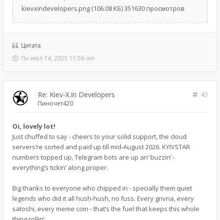
kievxindevelopers.png (106.08 КБ) 351630 просмотров
Цитата
Пн июл 14, 2025 11:56 am
Re: Kiev-X.In Developers
43
Пиночет420
Oi, lovely lot!
Just chuffed to say - cheers to your solid support, the cloud
servers’re sorted and paid up till mid-August 2026. KYIVSTAR
numbers topped up, Telegram bots are up an’ buzzin’ -
everything’s tickin’ along proper.
Big thanks to everyone who chipped in - specially them quiet
legends who did it all hush-hush, no fuss. Every grivna, every
satoshi, every meme coin - that’s the fuel that keeps this whole
thing rollin’.