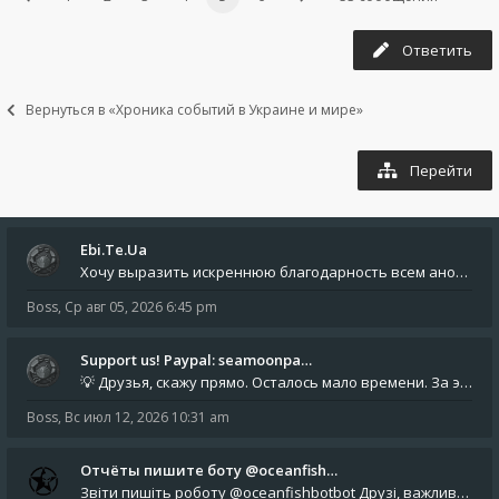
Ответить
Вернуться в «Хроника событий в Украине и мире»
Перейти
Ebi.Te.Ua
Хочу выразить искреннюю благодарность всем анонимным пользователям, которые поддержали наше сообщество финансово. Благод
Boss
,
Ср авг 05, 2026 6:45 pm
Support us! Paypal: seamoonpa…
💡 Друзья, скажу прямо. Осталось мало времени. За это время нам нужно закрыть последние обязательные расходы: около 500
Boss
,
Вс июл 12, 2026 10:31 am
Отчёты пишите боту @oceanfish…
Звіти пишіть роботу @oceanfishbotbot Друзі, важливе повідомлення для учасників форума. Основне звернення опублікован