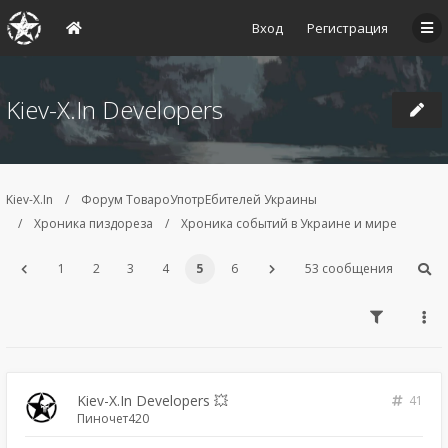
Вход
Регистрация
Kiev-X.In Developers
Kiev-X.In
Форум ТовароУпотрЕбителей Украины
Хроника пиздореза
Хроника событий в Украине и мире
1
2
3
4
5
6
53 сообщения
Kiev-X.In Developers 💥
41
Пиночет420