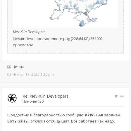
Kiev-X.In Developers
kievxindevelopersonemore.png (228.64 КБ) 351002
просмотра
Цитата
Чт июл 17, 2025 1:20 pm
Re: Kiev-X.In Developers
44
Пиночет420
С радостью и благодарностью сообщаю:
KYIVSTAR
заряжен.
Боты
живы, откликаются, дышат. Всё работает как надо.