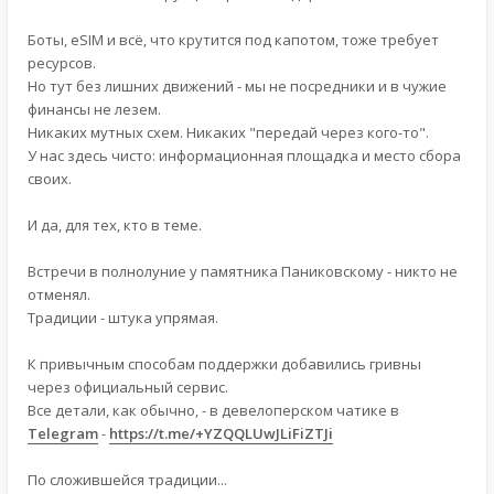
Боты, eSIM и всё, что крутится под капотом, тоже требует
ресурсов.
Но тут без лишних движений - мы не посредники и в чужие
финансы не лезем.
Никаких мутных схем. Никаких "передай через кого-то".
У нас здесь чисто: информационная площадка и место сбора
своих.
И да, для тех, кто в теме.
Встречи в полнолуние у памятника Паниковскому - никто не
отменял.
Традиции - штука упрямая.
К привычным способам поддержки добавились гривны
через официальный сервис.
Все детали, как обычно, - в девелоперском чатике в
Telegram
-
https://t.me/+YZQQLUwJLiFiZTJi
По сложившейся традиции...