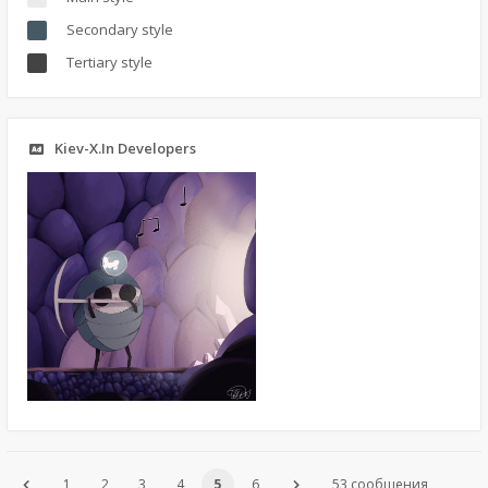
Secondary style
Tertiary style
Kiev-X.In Developers
1
2
3
4
5
6
53 сообщения