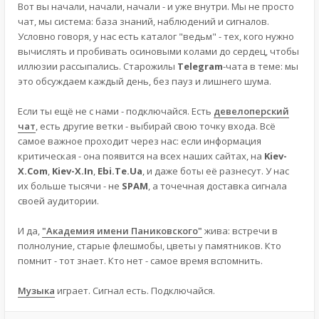
Вот вы начали, начали, начали - и уже внутри. Мы не просто
чат, мы система: база знаний, наблюдений и сигналов.
Условно говоря, у нас есть каталог "ведьм" - тех, кого нужно
вычислять и пробивать осиновыми колами до сердец, чтобы
иллюзии рассыпались. Старожилы
Telegram
-чата в теме: мы
это обсуждаем каждый день, без пауз и лишнего шума.
Если ты ещё не с нами - подключайся. Есть
девелоперский
чат
, есть другие ветки - выбирай свою точку входа. Всё
самое важное проходит через нас: если информация
критическая - она появится на всех наших сайтах, на
Kiev-
X.Com
,
Kiev-X.In
,
Ebi.Te.Ua
, и даже боты её разнесут. У нас
их больше тысячи - не
SPAM
, а точечная доставка сигнала
своей аудитории.
И да,
"Академия имени Паниковского"
жива: встречи в
полнолуние, старые флешмобы, цветы у памятников. Кто
помнит - тот знает. Кто нет - самое время вспомнить.
Музыка
играет. Сигнал есть. Подключайся.