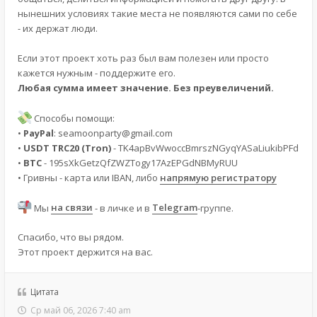
нынешних условиях такие места не появляются сами по себе
- их держат люди.
Если этот проект хоть раз был вам полезен или просто
кажется нужным - поддержите его.
Любая сумма имеет значение. Без преувеличений.
Способы помощи:
•
PayPal
:
seamoonparty@gmail.com
•
USDT TRC20 (Tron)
- TK4apBvWwoccBmrszNGyqYASaLiukibPFd
•
BTC
- 195sXkGetzQfZWZTogy17AzEPGdNBMyRUU
• Гривны - карта или IBAN, либо
напрямую регистратору
Мы
на связи
- в личке и в
Telegram
-группе.
Спасибо, что вы рядом.
Этот проект держится на вас.
Цитата
Ср май 06, 2026 7:40 am