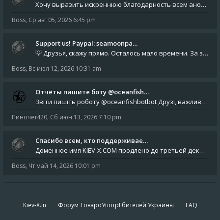
Хочу выразить искреннюю благодарность всем анонимным пользователям, которые поддержали наше сообщество финансово. Благод
Boss
,
Ср авг 05, 2026 6:45 pm
Support us! Paypal: seamoonpa…
💡 Друзья, скажу прямо. Осталось мало времени. За это время нам нужно закрыть последние обязательные расходы: около 500
Boss
,
Вс июл 12, 2026 10:31 am
Отчёты пишите боту @oceanfish…
Звіти пишіть роботу @oceanfishbotbot Друзі, важливе повідомлення для учасників форума. Основне звернення опублікован
Пиночет420
,
Сб июн 13, 2026 7:10 pm
Спасибо всем, кто поддерживае…
Доменное имя KIEV-X.COM продлено до третьей декады августа 2027 года! Спасибо всем анонимным пользователям, которые по
Boss
,
Чт май 14, 2026 10:01 pm
Kiev-X.In
Форум ТовароУпотрЕбителей Украины
FAQ