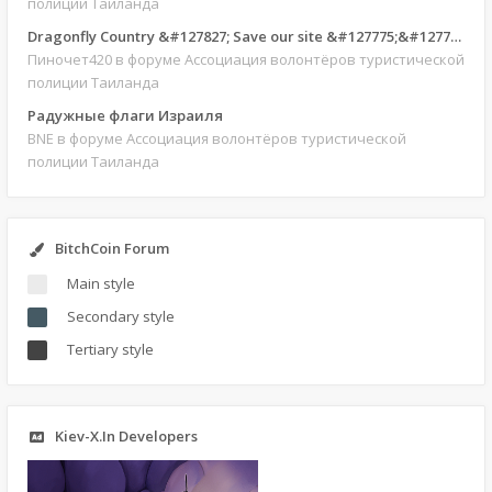
полиции Таиланда
Dragonfly Country &#127827; Save our site &#127775;&#127769;
Пиночет420
в форуме Ассоциация волонтёров туристической
полиции Таиланда
Радужные флаги Израиля
BNE
в форуме Ассоциация волонтёров туристической
полиции Таиланда
BitchCoin Forum
Main style
Secondary style
Tertiary style
Kiev-X.In Developers