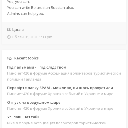
Yes, you can.
You can write Belarusian Russian also.
Admins can help you.
Цитата
Сб сен 05, 2020 1:33 pm
Recent topics
Під пальмами - і під слідством
Пиночет420
в форуме Ассоциация волонтёров туристической
полиции Таиланда
Перевірте папку SPAM - можливо, ви щось пропустили
Пиночет420
в форуме Хроника событий в Украине и мире
Отпуск на воздушном шаре
Пиночет420
в форуме Хроника событий в Украине и мире
Усі повії Паттайї
Nike
в форуме Ассоциация волонтёров туристической