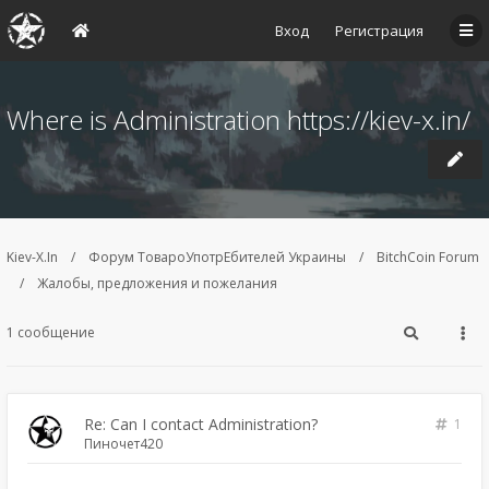
Вход
Регистрация
Where is Administration https://kiev-x.in/
Kiev-X.In
Форум ТовароУпотрЕбителей Украины
BitchCoin Forum
Жалобы, предложения и пожелания
1 сообщение
Re: Can I contact Administration?
1
Пиночет420