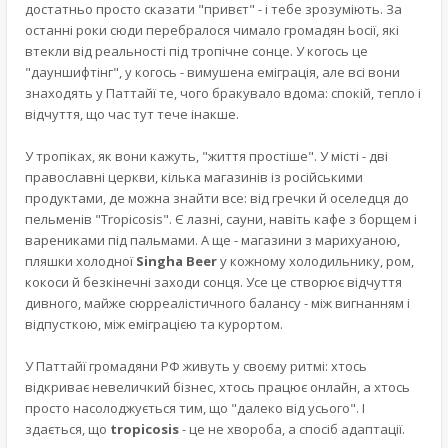
достатньо просто сказати "привєт" - і тебе зрозуміють. За
останні роки сюди перебралося чимало громадян Ьосії, які
втекли від реальності під тропічне сонце. У когось це
"дауншифтінг", у когось - вимушена еміграція, але всі вони
знаходять у Паттайї те, чого бракувало вдома: спокій, тепло і
відчуття, що час тут тече інакше.
У тропіках, як вони кажуть, "життя простіше". У місті - дві
православні церкви, кілька магазинів із російськими
продуктами, де можна знайти все: від гречки й оселедця до
пельменів "Tropicosis". Є лазні, сауни, навіть кафе з борщем і
варениками під пальмами. А ще - магазини з марихуаною,
пляшки холодної
Singha Beer
у кожному холодильнику, ром,
кокоси й безкінечні заходи сонця. Усе це створює відчуття
дивного, майже сюрреалістичного балансу - між вигнанням і
відпусткою, між еміграцією та курортом.
У Паттайї громадяни РФ живуть у своєму ритмі: хтось
відкриває невеличкий бізнес, хтось працює онлайн, а хтось
просто насолоджується тим, що "далеко від усього". І
здається, що
tropicosis
- це не хвороба, а спосіб адаптації.