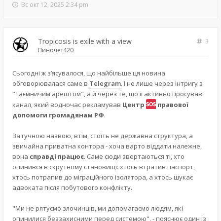
Вс окт 12, 2025 2:34 pm
Tropicosis is exile with a view
3
Пиночет420
Сьогодні ж з’ясувалося, що найбільше ця новина
обговорювалася саме в
Telegram
. І не лише через інтригу з
"таємничим арештом", а й через те, що її активно просував
канал, який водночас рекламував
Центр
правової
допомоги громадянам РФ
.
За гучною назвою, втім, стоїть не державна структура, а
звичайна приватна контора - хоча варто віддати належне,
вона
справді працює
. Саме сюди звертаються ті, хто
опинився в скрутному становищі: хтось втратив паспорт,
хтось потрапив до міграційного ізолятора, а хтось шукає
адвоката після побутового конфлікту.
"Ми не рятуємо злочинців, ми допомагаємо людям, які
опинилися беззахисними перед системою", - пояснює один із