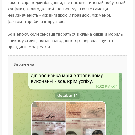
закон і справедливість, швидше нагадує типовий побутовий
конфлікт, залагоджений "по-тихому". Проте саме ця
невизначеність - між вигадкою й правдою, між мемом і
фактом - і зробила її вірусною.
Бо в епоху, коли сенсації творяться в кілька кліків, а мораль
зникає у стрічці новин, вигадані історії нерідко звучать
правдивіше за реальні.
Вложения