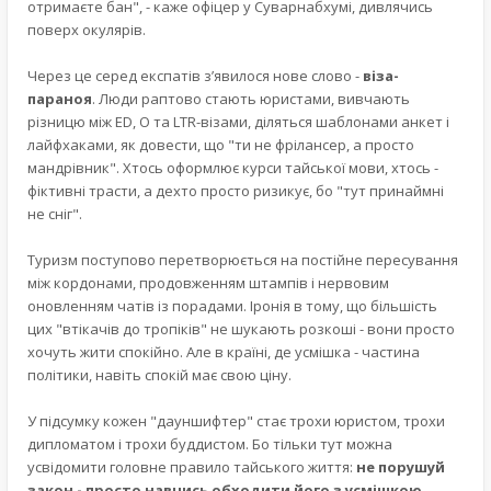
отримаєте бан", - каже офіцер у Суварнабхумі, дивлячись
поверх окулярів.
Через це серед експатів з’явилося нове слово -
віза-
параноя
. Люди раптово стають юристами, вивчають
різницю між ED, O та LTR-візами, діляться шаблонами анкет і
лайфхаками, як довести, що "ти не фрілансер, а просто
мандрівник". Хтось оформлює курси тайської мови, хтось -
фіктивні трасти, а дехто просто ризикує, бо "тут принаймні
не сніг".
Туризм поступово перетворюється на постійне пересування
між кордонами, продовженням штампів і нервовим
оновленням чатів із порадами. Іронія в тому, що більшість
цих "втікачів до тропіків" не шукають розкоші - вони просто
хочуть жити спокійно. Але в країні, де усмішка - частина
політики, навіть спокій має свою ціну.
У підсумку кожен "дауншифтер" стає трохи юристом, трохи
дипломатoм і трохи буддистом. Бо тільки тут можна
усвідомити головне правило тайського життя:
не порушуй
закон - просто навчись обходити його з усмішкою
.