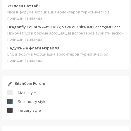
Усі повії Паттайї
Nike
в форуме Ассоциация волонтёров туристической
полиции Таиланда
Dragonfly Country &#127827; Save our site &#127775;&#127769;
Пиночет420
в форуме Ассоциация волонтёров туристической
полиции Таиланда
Радужные флаги Израиля
BNE
в форуме Ассоциация волонтёров туристической
полиции Таиланда
BitchCoin Forum
Main style
Secondary style
Tertiary style