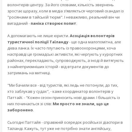
волонтерів центру. За його словами, кількість звернень
зростає щоразу, коли в медіа з’являється черговий скандал із
"росіянами в тайській тюрмі". І неважливо, реальний він чи
вигаданий -
паніка створює попит
.
А допомагають не лише юристи.
Асоціація волонтерів
туристичної поліції Таїланду
- ще одна малопомітна, але
дієва ланка. Їх часто плутають із правоохоронцями, хоча
насправді це громадські активісти, які чергують у курортних
районах, перекладають, супроводжують, а іноді й витягують
з найнеприємніших історій - від втрати документів до
затримань на митниці.
"Ми бачили все - від туристів, які ледь не потонули, до тих,
хто заблукав у судах", - каже координатор волонтерів у
Паттайї. - "Кожен сезон приносить нові драми. І більшість із
них починається зі слів:
Ми просто не знали, що це
заборонено
.
Сьогодні Паттайя - справжній осередок російської діаспори в
Таїланді. Кажуть, тут уже не потрібно знати англійську,