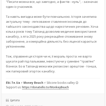
"Писати можна все, що завгодно, а фактів - нуль", - зазначає
один із учасників.
Та навіть вигадка може бути повчальною. Історія зачепила
актуальну тему - легковажне ставлення іноземців до
тайського законодавства щодо наркотичних речовин. Хоча
кілька років тому Таїланд дозволив медичне використання
канабісу, з літа 2025 року рекреаційне споживання знову
заборонене, а комерційна діяльність без ліцензії карається
ув’язненням.
Тож, справжня ця історія чи ні, її мораль проста: не варто
шукати рай під пальмами, інвестуючи у сумнівні "трав’яні"
бізнеси. Бо в Таїланді межа між релаксом і арештом - тонша,
ніж паперовий згорток канабісу.
Ebi.Te.Ua
⚡
Money Beach
⚡ Silicone boobs valley 😉
Support us:
https://donatello.to/MonkeyBeach
Цитата