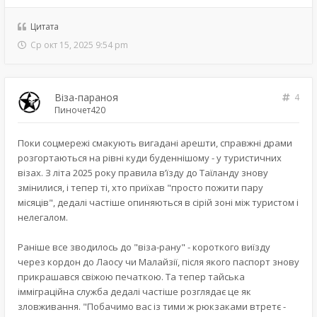
Цитата
Ср окт 15, 2025 9:54 pm
Віза-параноя
4
Пиночет420
Поки соцмережі смакують вигадані арешти, справжні драми
розгортаються на рівні куди буденнішому - у туристичних
візах. З літа 2025 року правила в’їзду до Таїланду знову
змінилися, і тепер ті, хто приїхав "просто пожити пару
місяців", дедалі частіше опиняються в сірій зоні між туристом і
нелегалом.
Раніше все зводилось до "віза-рану" - короткого виїзду
через кордон до Лаосу чи Малайзії, після якого паспорт знову
прикрашався свіжою печаткою. Та тепер тайська
імміграційна служба дедалі частіше розглядає це як
зловживання. "Побачимо вас із тими ж рюкзаками втретє -