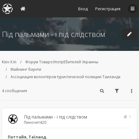
Вход
Регистрация
Під пальмами - і під слідством
Kiev-X.In
Форум ТовароУпотрЕбителей Украины
Майнинг баунти
Ассоциация волонтёров туристической полиции Таиланда
4 сообщения
Під пальмами - і під слідством
1
Пиночет420
Паттайя, Таїланд.