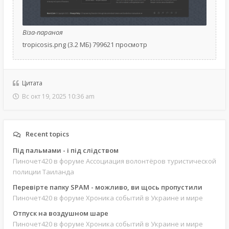
Віза-параноя
tropicosis.png (3.2 МБ) 799621 просмотр
Цитата
Вс окт 19, 2025 10:36 am
Recent topics
Під пальмами - і під слідством
Пиночет420
в форуме Ассоциация волонтёров туристической
полиции Таиланда
Перевірте папку SPAM - можливо, ви щось пропустили
Пиночет420
в форуме Хроника событий в Украине и мире
Отпуск на воздушном шаре
Пиночет420
в форуме Хроника событий в Украине и мире