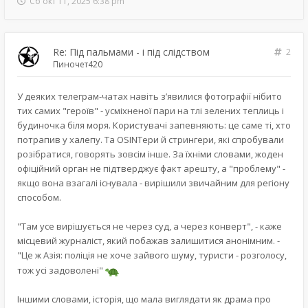
Сб окт 11, 2025 6:38 pm
Re: Під пальмами - і під слідством
2
Пиночет420
У деяких телеграм-чатах навіть з’явилися фотографії нібито
тих самих "героїв" - усміхненої пари на тлі зелених теплиць і
будиночка біля моря. Користувачі запевняють: це саме ті, хто
потрапив у халепу. Та OSINTери й стрингери, які спробували
розібратися, говорять зовсім інше. За їхніми словами, жоден
офіційний орган не підтверджує факт арешту, а "проблему" -
якщо вона взагалі існувала - вирішили звичайним для регіону
способом.
"Там усе вирішується не через суд, а через конверт", - каже
місцевий журналіст, який побажав залишитися анонімним. -
"Це ж Азія: поліція не хоче зайвого шуму, туристи - розголосу,
тож усі задоволені"
Іншими словами, історія, що мала виглядати як драма про