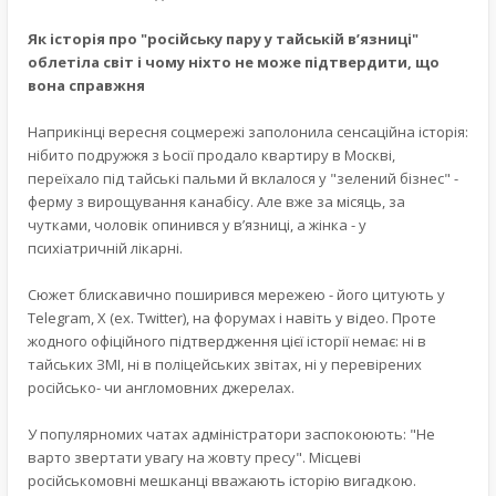
Як історія про "російську пару у тайській в’язниці"
облетіла світ і чому ніхто не може підтвердити, що
вона справжня
Наприкінці вересня соцмережі заполонила сенсаційна історія:
нібито подружжя з Ьосії продало квартиру в Москві,
переїхало під тайські пальми й вклалося у "зелений бізнес" -
ферму з вирощування канабісу. Але вже за місяць, за
чутками, чоловік опинився у в’язниці, а жінка - у
психіатричній лікарні.
Сюжет блискавично поширився мережею - його цитують у
Telegram, X (ex. Twitter), на форумах і навіть у відео. Проте
жодного офіційного підтвердження цієї історії немає: ні в
тайських ЗМІ, ні в поліцейських звітах, ні у перевірених
російсько- чи англомовних джерелах.
У популярномих чатах адміністратори заспокоюють: "Не
варто звертати увагу на жовту пресу". Місцеві
російськомовні мешканці вважають історію вигадкою.