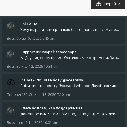
Перейти
Ebi.Te.Ua
Хочу выразить искреннюю благодарность всем анонимным пользователям, которые поддержали наше сообщество финансово. Благод
Boss
,
Ср авг 05, 2026 6:45 pm
Support us! Paypal: seamoonpa…
💡 Друзья, скажу прямо. Осталось мало времени. За это время нам нужно закрыть последние обязательные расходы: около 500
Boss
,
Вс июл 12, 2026 10:31 am
Отчёты пишите боту @oceanfish…
Звіти пишіть роботу @oceanfishbotbot Друзі, важливе повідомлення для учасників форума. Основне звернення опублікован
Пиночет420
,
Сб июн 13, 2026 7:10 pm
Спасибо всем, кто поддерживае…
Доменное имя KIEV-X.COM продлено до третьей декады августа 2027 года! Спасибо всем анонимным пользователям, которые по
Boss
,
Чт май 14, 2026 10:01 pm