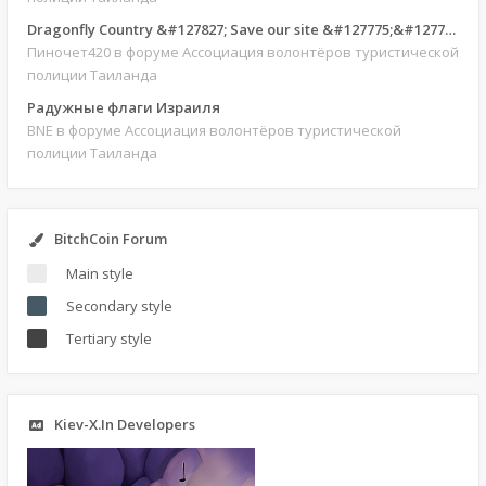
Dragonfly Country &#127827; Save our site &#127775;&#127769;
Пиночет420
в форуме Ассоциация волонтёров туристической
полиции Таиланда
Радужные флаги Израиля
BNE
в форуме Ассоциация волонтёров туристической
полиции Таиланда
BitchCoin Forum
Main style
Secondary style
Tertiary style
Kiev-X.In Developers