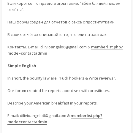
Если коротко, то правила игры такие: "Ебём блядей, пишем
отчёты".
Наш форум создан для отчётов о сексе с проститутками.
В своих отчётах описывайте то, что ели на завтрак.
Контакты. E-mail:
dilivioangelo6@gmail.com
&
memberlist.php?
mode=contactadmin
Simple English
In short, the bounty law are: "Fuck hookers & Write reviews".
Our forum created for reports about sex with prostitutes.
Describe your American breakfast in your reports.
E-mail:
dilivioangelo6@gmail.com
&
memberlist.php?
mode=contactadmin