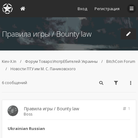
Вход
Регистрация
Правила игры / Bounty law
Kiev-X.In
Форум ТовароУпотрЕбителей Украины
BitchCoin Forum
Новости ПТУ им М. С. Паниковского
6 сообщений
Правила игры / Bounty law
1
Boss
Ukrainian Russian