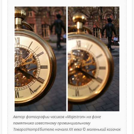
Автор фотографии часиков «Majestron» на фоне
памятника известному провинциальному
ТовароУпотрЕбителю начала XX века © маленький козачок