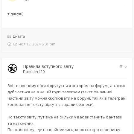
+ дякую)
Цитата
Ср ноя 13, 2024 8:01 pm
Правила вступного звіту
6
Пиночет420
Звіт в повному обсязі друкується автором на форумі, а також
дублюється на в нашій групі телеграм (текст фінальної
частини звіту можна скопіювати на форумі, так як в телеграмі
копіювання тексту відсутнє заради безпеки).
По тексту звіту, тут вже на скільки у вас вистачить фантазії
та натхнення.
По основному - де познайомились, коротко про переписку