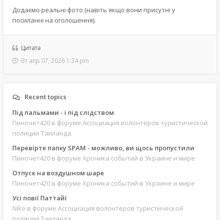
Додаємо реальні фото (навіть якщо вони присутні у
посиланні на оголошення).
Цитата
Вт апр 07, 2026 1:34 pm
Recent topics
Під пальмами - і під слідством
Пиночет420
в форуме Ассоциация волонтёров туристической
полиции Таиланда
Перевірте папку SPAM - можливо, ви щось пропустили
Пиночет420
в форуме Хроника событий в Украине и мире
Отпуск на воздушном шаре
Пиночет420
в форуме Хроника событий в Украине и мире
Усі повії Паттайї
Nike
в форуме Ассоциация волонтёров туристической
полиции Таиланда