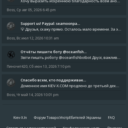
Хочу выразить искреннюю благодарность всем анонимным пользователям, которые поддержали наше сообщество финансово. Благод
Boss
,
Ср авг 05, 2026 6:45 pm
Support us! Paypal: seamoonpa…
💡 Друзья, скажу прямо. Осталось мало времени. За это время нам нужно закрыть последние обязательные расходы: около 500
Boss
,
Вс июл 12, 2026 10:31 am
Отчёты пишите боту @oceanfish…
Звіти пишіть роботу @oceanfishbotbot Друзі, важливе повідомлення для учасників форума. Основне звернення опублікован
Пиночет420
,
Сб июн 13, 2026 7:10 pm
Спасибо всем, кто поддерживае…
Доменное имя KIEV-X.COM продлено до третьей декады августа 2027 года! Спасибо всем анонимным пользователям, которые по
Boss
,
Чт май 14, 2026 10:01 pm
Kiev-X.In
Форум ТовароУпотрЕбителей Украины
FAQ