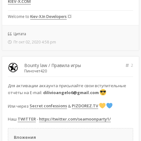
KIEV-X.COM
Welcome to
Kiev-X.In Developers
💥
Цитата
Пт окт 02, 2020 4:58 pm
Bounty law / Правила игры
2
Пиночет420
Для активации аккаунта присылайте свои вступительные
отчёты на E-mail:
dilivioangelo6@gmail.com
Или через
Secret confessions
&
PIZDOREZ.TV
Наш
TWITTER
-
https://twitter.com/seamoonparty1/
Вложения