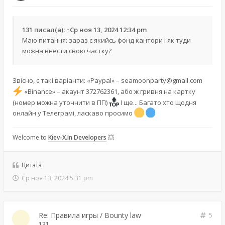
131
писал(а):
↑
Ср ноя 13, 2024 12:34 pm
Маю питання: зараз є якийсь фонд кантори і як туди
можна внести свою частку?
Звісно, є такі варіанти: «Paypal» –
seamoonparty@gmail.com
«Binance» – акаунт 372762361, або ж гривня на картку
(номер можна уточнити в ПП)
І ще... Багато хто щодня
онлайн у Телеграмі, ласкаво просимо
Welcome to
Kiev-X.In Developers
💥
Цитата
Ср ноя 13, 2024 5:31 pm
Re: Правила игры / Bounty law
5
131