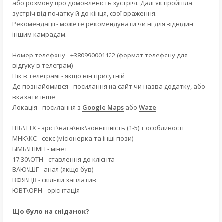
або розмову про домовленість зустрічі. Далі як пройшла
зустріч від початку й до кінця, свої враження.
Рекомендації - можете рекомендувати чи ні для відвідин
іншим камрадам.
Номер телефону - +380990001122 (формат телефону для
відгуку в телеграм)
Нік в телеграмі - якщо він присутній
Де познайомився - посилання на сайт чи назва додатку, або
вказати інше
Локація - посилання з
Google Maps
або
Waze
ШБ\ТТХ - зріст\вага\вік\зовнішність (1-5) + особливості
МНК\КС - секс (місіонерка та інші пози)
ЫМБ\ШМН - мінет
17:30\ОТН - ставлення до клієнта
ВАЮ\ШГ - анал (якщо був)
ВФЯ\ЦВ - скільки заплатив
ЮВТ\ОРН - орієнтація
Що було на сніданок?