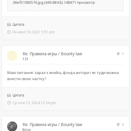
06ef51083576.jpg (449.88 КБ) 148471 просмотр
Цитата
Пн июл 19, 2021 5:51 pm
Re: Правила игры / Bounty law
3
131
Маю питання: зараз є якийсь фонд кантори і як туди можна
внести свою частку?
Цитата
Ср ноя 13, 2024 12:34 pm
Re: Правила игры / Bounty law
4
Boss