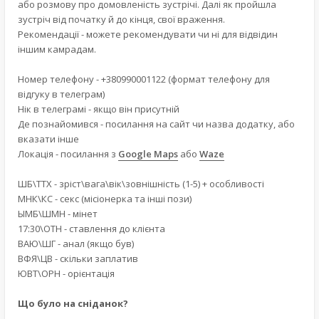
або розмову про домовленість зустрічі. Далі як пройшла
зустріч від початку й до кінця, свої враження.
Рекомендації - можете рекомендувати чи ні для відвідин
іншим камрадам.
Номер телефону - +380990001122 (формат телефону для
відгуку в телеграм)
Нік в телеграмі - якщо він присутній
Де познайомився - посилання на сайт чи назва додатку, або
вказати інше
Локація - посилання з
Google Maps
або
Waze
ШБ\ТТХ - зріст\вага\вік\зовнішність (1-5) + особливості
МНК\КС - секс (місіонерка та інші пози)
ЫМБ\ШМН - мінет
17:30\ОТН - ставлення до клієнта
ВАЮ\ШГ - анал (якщо був)
ВФЯ\ЦВ - скільки заплатив
ЮВТ\ОРН - орієнтація
Що було на сніданок?