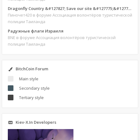
Dragonfly Country &#127827; Save our site &#127775;&#127769;
Пиночет420
в форуме Ассоциация волонтёров туристической
полиции Таиланда
Радужные флаги Израиля
BNE
в форуме Ассоциация волонтёров туристической
полиции Таиланда
BitchCoin Forum
Main style
Secondary style
Tertiary style
Kiev-X.In Developers