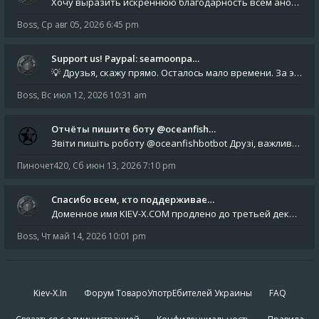
Хочу выразить искреннюю благодарность всем анонимным пользователям, которые поддержали наше сообщество финансово. Благод
Boss
,
Ср авг 05, 2026 6:45 pm
Support us! Paypal: seamoonpa…
💡 Друзья, скажу прямо. Осталось мало времени. За это время нам нужно закрыть последние обязательные расходы: около 500
Boss
,
Вс июл 12, 2026 10:31 am
Отчёты пишите боту @oceanfish…
Звіти пишіть роботу @oceanfishbotbot Друзі, важливе повідомлення для учасників форума. Основне звернення опублікован
Пиночет420
,
Сб июн 13, 2026 7:10 pm
Спасибо всем, кто поддерживае…
Доменное имя KIEV-X.COM продлено до третьей декады августа 2027 года! Спасибо всем анонимным пользователям, которые по
Boss
,
Чт май 14, 2026 10:01 pm
Kiev-X.In
Форум ТовароУпотрЕбителей Украины
FAQ