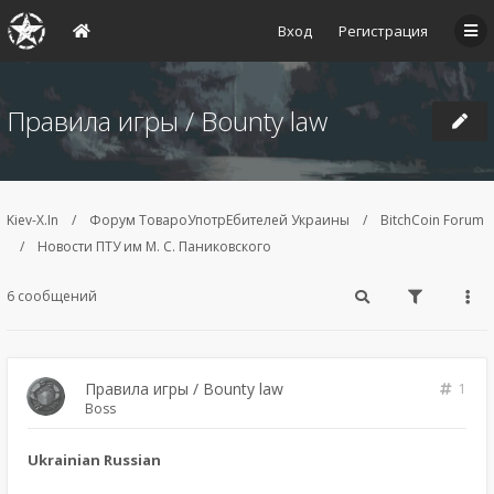
Вход
Регистрация
Правила игры / Bounty law
Kiev-X.In
Форум ТовароУпотрЕбителей Украины
BitchCoin Forum
Новости ПТУ им М. С. Паниковского
6 сообщений
Правила игры / Bounty law
1
Boss
Ukrainian Russian