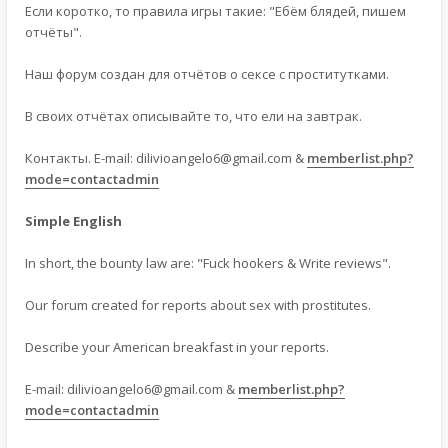
Если коротко, то правила игры такие: "Ебём блядей, пишем
отчёты".
Наш форум создан для отчётов о сексе с проститутками.
В своих отчётах описывайте то, что ели на завтрак.
Контакты. E-mail:
dilivioangelo6@gmail.com
&
memberlist.php?
mode=contactadmin
Simple English
In short, the bounty law are: "Fuck hookers & Write reviews".
Our forum created for reports about sex with prostitutes.
Describe your American breakfast in your reports.
E-mail:
dilivioangelo6@gmail.com
&
memberlist.php?
mode=contactadmin