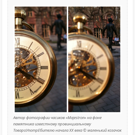
Автор фотографии часиков «Majestron» на фоне
памятника известному провинциальному
ТовароУпотрЕбителю начала XX века © маленький козачок