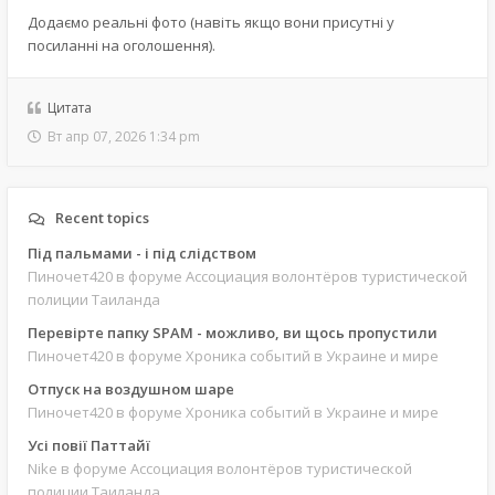
Додаємо реальні фото (навіть якщо вони присутні у
посиланні на оголошення).
Цитата
Вт апр 07, 2026 1:34 pm
Recent topics
Під пальмами - і під слідством
Пиночет420
в форуме Ассоциация волонтёров туристической
полиции Таиланда
Перевірте папку SPAM - можливо, ви щось пропустили
Пиночет420
в форуме Хроника событий в Украине и мире
Отпуск на воздушном шаре
Пиночет420
в форуме Хроника событий в Украине и мире
Усі повії Паттайї
Nike
в форуме Ассоциация волонтёров туристической
полиции Таиланда