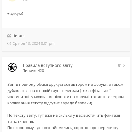
+ дякую)
Цитата
Ср ноя 13, 2024 8:01 pm
Правила вступного звіту
6
Пиночет420
Звіт в повному обсязі друкується автором на форумі, а також
дублюється на в нашій групі телеграм (текст фінальної
частини звіту можна скопіювати на форумі, так як в телеграмі
копіювання тексту відсутнє заради безпеки).
По тексту звіту, тут вже на скільки у вас вистачить фантазії
та натхнення.
По основному - де познайомились, коротко про переписку