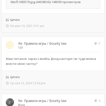
06ef51083576.jpg (449.88 КБ) 148390 просмотров
Цитата
Пн июл 19, 2021 5:51 pm
Re: Правила игры / Bounty law
3
131
Маю питання: зараз є якийсь фонд кантори і як туди можна
внести свою частку?
Цитата
Ср ноя 13, 2024 12:34 pm
Re: Правила игры / Bounty law
4
Boss