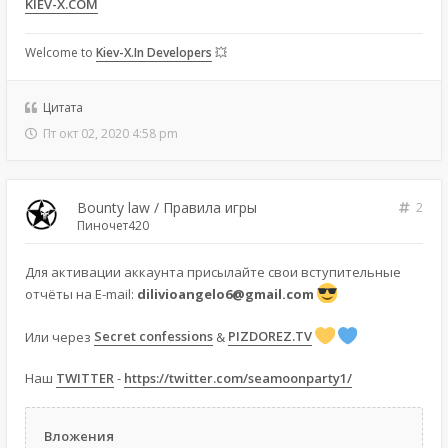
KIEV-X.COM
Welcome to
Kiev-X.In Developers
💥
Цитата
Пт окт 02, 2020 4:58 pm
Bounty law / Правила игры
2
Пиночет420
Для активации аккаунта присылайте свои вступительные
отчёты на E-mail:
dilivioangelo6@gmail.com
Или через
Secret confessions
&
PIZDOREZ.TV
Наш
TWITTER
-
https://twitter.com/seamoonparty1/
Вложения