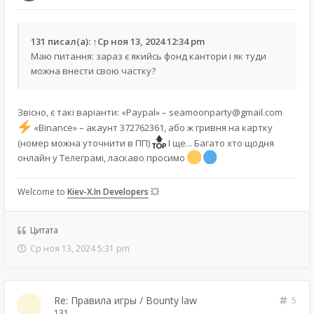
131
писал(а):
↑
Ср ноя 13, 2024 12:34 pm
Маю питання: зараз є якийсь фонд кантори і як туди
можна внести свою частку?
Звісно, є такі варіанти: «Paypal» –
seamoonparty@gmail.com
«Binance» – акаунт 372762361, або ж гривня на картку
(номер можна уточнити в ПП)
І ще... Багато хто щодня
онлайн у Телеграмі, ласкаво просимо
Welcome to
Kiev-X.In Developers
💥
Цитата
Ср ноя 13, 2024 5:31 pm
Re: Правила игры / Bounty law
5
131