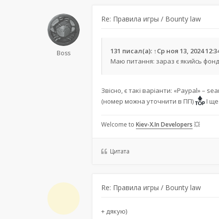
Re: Правила игры / Bounty law
131
писал(а):
↑
Ср ноя 13, 2024 12:
Boss
Маю питання: зараз є якийсь фонд
Звісно, є такі варіанти: «Paypal» –
sea
(номер можна уточнити в ПП)
І ще
Welcome to
Kiev-X.In Developers
💥
Цитата
Re: Правила игры / Bounty law
+ дякую)