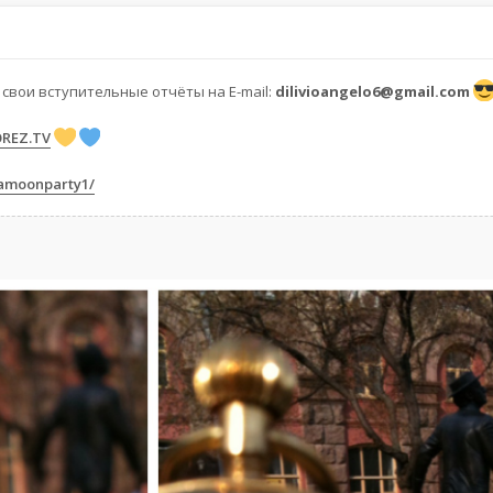
свои вступительные отчёты на E-mail:
dilivioangelo6@gmail.com
OREZ.TV
eamoonparty1/