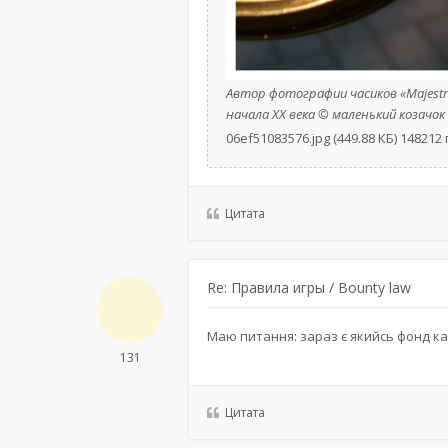
Автор фотографии часиков «Majes
начала XX века © маленький козачок
06ef51083576.jpg (449.88 КБ) 14821
Цитата
Re: Правила игры / Bounty law
Маю питання: зараз є якийсь фонд ка
131
Цитата