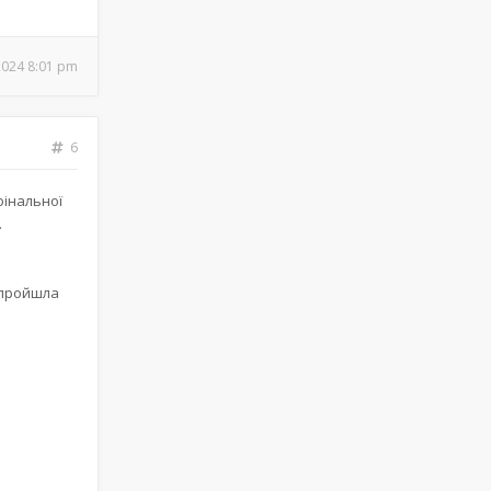
2024 8:01 pm
6
фінальної
.
 пройшла