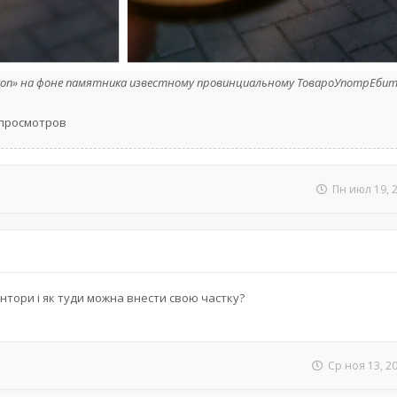
tron» на фоне памятника известному провинциальному ТовароУпотрЕби
2 просмотров
Пн июл 19, 
нтори і як туди можна внести свою частку?
Ср ноя 13, 2