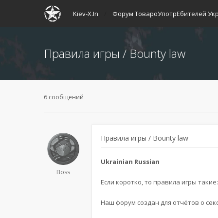
Kiev-X.In
Форум ТовароУпотрЕбителей Ук
Правила игры / Bounty law
6 сообщений
Правила игры / Bounty law
Ukrainian Russian
Boss
Если коротко, то правила игры такие
Наш форум создан для отчётов о секс