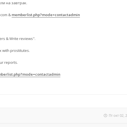
ели на завтрак.
.com
&
memberlist.php?mode=contactadmin
ers & Write reviews".
 with prostitutes.
ur reports.
berlist.php?mode=contactadmin
Пт окт 02,