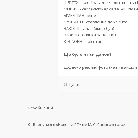
ШБ\ТТХ - зріст\вага\вік\зовнішність (1
МНК\КС - секс (місіонерка та інші пози
ЫМБ\ШМН - мінет
17:30\ОТН - ставлення до клієнта
ВАЮ\ШГ - анал (якщо був)
ВФЯ\ЦВ - скільки заплатив
ЮВТ\ОРН - орієнтація
Що було на сніданок?
Додаємо реальні фото (навіть якщо в
Цитата
6 сообщений
Вернуться в «Новости ПТУ им М. С. Паниковского»