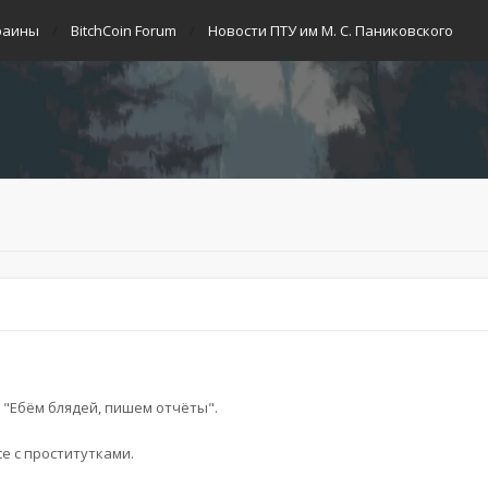
раины
BitchCoin Forum
Новости ПТУ им М. С. Паниковского
: "Ебём блядей, пишем отчёты".
е с проститутками.