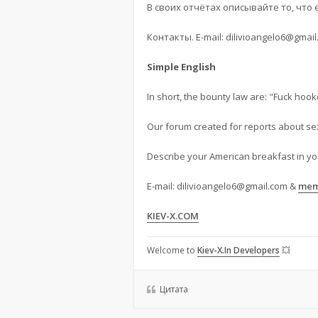
В своих отчётах описывайте то, что 
Контакты. E-mail:
dilivioangelo6@gmail
Simple English
In short, the bounty law are: "Fuck hook
Our forum created for reports about sex
Describe your American breakfast in yo
E-mail:
dilivioangelo6@gmail.com
&
mem
KIEV-X.COM
Welcome to
Kiev-X.In Developers
💥
Цитата