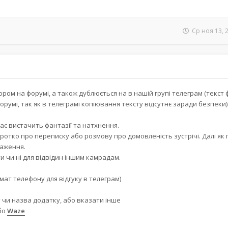
Ср ноя 13, 
ором на форумі, а також дублюється на в нашій групі телеграм (текст 
румі, так як в телеграмі копіювання тексту відсутнє заради безпеки)
 вас вистачить фантазії та натхнення.
ротко про переписку або розмову про домовленість зустрічі. Далі як
раження.
 чи ні для відвідин іншим камрадам.
мат телефону для відгуку в телеграм)
 чи назва додатку, або вказати інше
бо
Waze