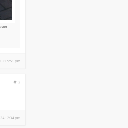
телю
2021 5:51 pm
3
024 12:34 pm