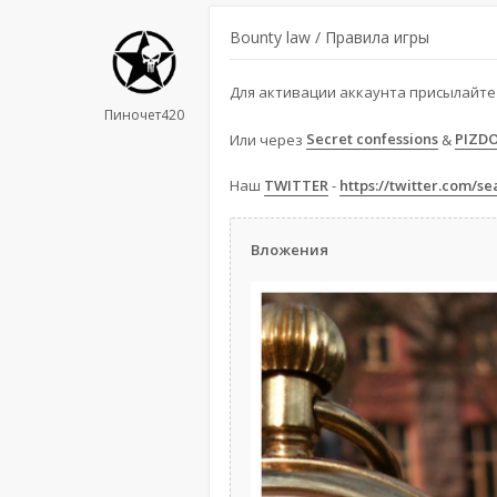
Bounty law / Правила игры
Для активации аккаунта присылайте 
Пиночет420
Или через
Secret confessions
&
PIZD
Наш
TWITTER
-
https://twitter.com/s
Вложения