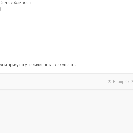
-5) + особливості
)
они присутні у посиланні на оголошення).
Вт апр 07, 