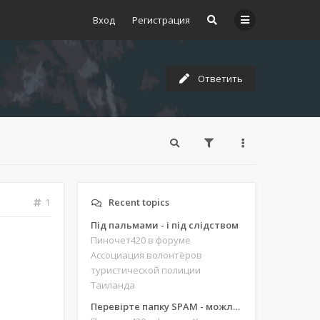
Вход
Регистрация
Ответить
Recent topics
1
Під пальмами - і під слідством
Пиночет420
в форуме
Ассоциация волонтёров
туристической полиции
Таиланда
Перевірте папку SPAM - можливо, ви щось пропустили