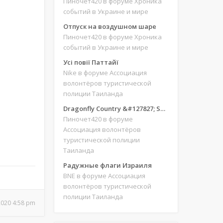
Пиночет420
в форуме Хроника
событий в Украине и мире
Отпуск на воздушном шаре
Пиночет420
в форуме Хроника
событий в Украине и мире
Усі повії Паттайї
Nike
в форуме Ассоциация
волонтёров туристической
полиции Таиланда
Dragonfly Country &#127827; Save our site &#127775;&#127769;
Пиночет420
в форуме
Ассоциация волонтёров
туристической полиции
Таиланда
Радужные флаги Израиля
BNE
в форуме Ассоциация
волонтёров туристической
полиции Таиланда
 2020 4:58 pm