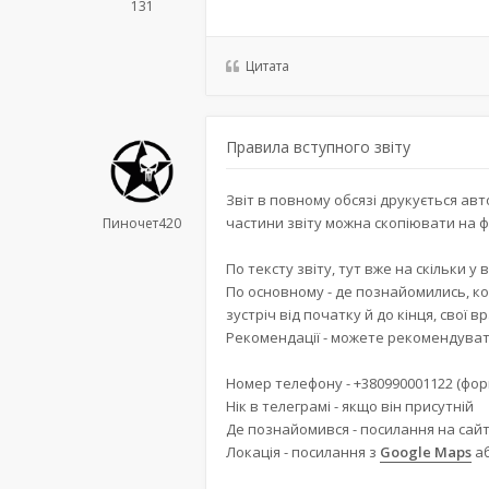
131
Цитата
Правила вступного звіту
Звіт в повному обсязі друкується авт
частини звіту можна скопіювати на фо
Пиночет420
По тексту звіту, тут вже на скільки у
По основному - де познайомились, ко
зустріч від початку й до кінця, свої в
Рекомендації - можете рекомендувати
Номер телефону - +380990001122 (фор
Нік в телеграмі - якщо він присутній
Де познайомився - посилання на сайт
Локація - посилання з
Google Maps
а