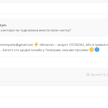
34 pm
 кантори і як туди можна внести свою частку?
moonparty@gmail.com
«Binance» – акаунт 372762361, або ж гривня 
... Багато хто щодня онлайн у Телеграмі, ласкаво просимо
Ср ноя 13, 