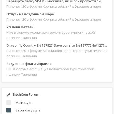
Перевірте папку SPAM - можливо, ви щось пропустили
Пиночет420
в форуме Хроника событий в Украине и мире
Отпуск на воздушном шаре
Пиночет420
в форуме Хроника событий в Украине и мире
Усі повії Паттайї
Nike
в форуме Ассоциация волонтёров туристической
полиции Таиланда
Dragonfly Country &#127827; Save our site &#127775;&#127769;
Пиночет420
в форуме Ассоциация волонтёров туристической
полиции Таиланда
Радужные флаги Израиля
BNE
в форуме Ассоциация волонтёров туристической
полиции Таиланда
BitchCoin Forum
Main style
Secondary style