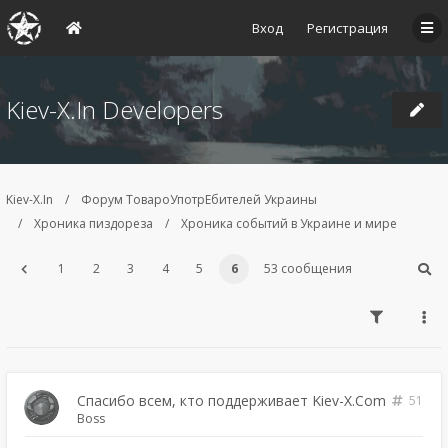
Вход
Регистрация
Kiev-X.In Developers
Kiev-X.In
Форум ТовароУпотрЕбителей Украины
Хроника пиздореза
Хроника событий в Украине и мире
1
2
3
4
5
6
53 сообщения
Спасибо всем, кто поддерживает Kiev-X.Com
51
Boss