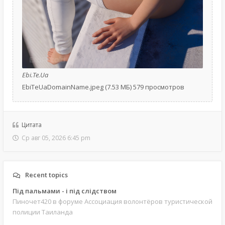
Ebi.Te.Ua
EbiTeUaDomainName.jpeg (7.53 МБ) 579 просмотров
Цитата
Ср авг 05, 2026 6:45 pm
Recent topics
Під пальмами - і під слідством
Пиночет420
в форуме Ассоциация волонтёров туристической
полиции Таиланда