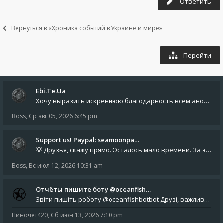
Ответить
Вернуться в «Хроника событий в Украине и мире»
Перейти
Ebi.Te.Ua
Хочу выразить искреннюю благодарность всем анонимным пользователям, которые поддержали наше сообщество финансово. Благод
Boss
,
Ср авг 05, 2026 6:45 pm
Support us! Paypal: seamoonpa…
💡 Друзья, скажу прямо. Осталось мало времени. За это время нам нужно закрыть последние обязательные расходы: около 500
Boss
,
Вс июл 12, 2026 10:31 am
Отчёты пишите боту @oceanfish…
Звіти пишіть роботу @oceanfishbotbot Друзі, важливе повідомлення для учасників форума. Основне звернення опублікован
Пиночет420
,
Сб июн 13, 2026 7:10 pm