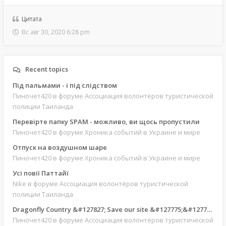
Цитата
Вс авг 30, 2020 6:28 pm
Recent topics
Під пальмами - і під слідством
Пиночет420
в форуме Ассоциация волонтёров туристической
полиции Таиланда
Перевірте папку SPAM - можливо, ви щось пропустили
Пиночет420
в форуме Хроника событий в Украине и мире
Отпуск на воздушном шаре
Пиночет420
в форуме Хроника событий в Украине и мире
Усі повії Паттайї
Nike
в форуме Ассоциация волонтёров туристической
полиции Таиланда
Dragonfly Country &#127827; Save our site &#127775;&#127769;
Пиночет420
в форуме Ассоциация волонтёров туристической