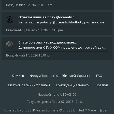
Boss
,
Вс июл 12, 2026 10:31 am
Отчёты пишите боту @oceanfish…
Звіти пишіть роботу @oceanfishbotbot Друзі, важливе повідомлення для учасників форума. Основне звернення опублікован
Пиночет420
,
Сб июн 13, 2026 7:10 pm
Спасибо всем, кто поддерживае…
Доменное имя KIEV-X.COM продлено до третьей декады августа 2027 года! Спасибо всем анонимным пользователям, которые по
Boss
,
Чт май 14, 2026 10:01 pm
Kiev-X.In
Форум ТовароУпотрЕбителей Украины
FAQ
Связаться с администрацией
Конфиденциальность
Правила
Часовой пояс:
UTC+03:00
Текущее время: Пт авг 07, 2026 12:18 am
Powered by phpBB ® Forum Software © phpBB Limited ™ Made in Japan |