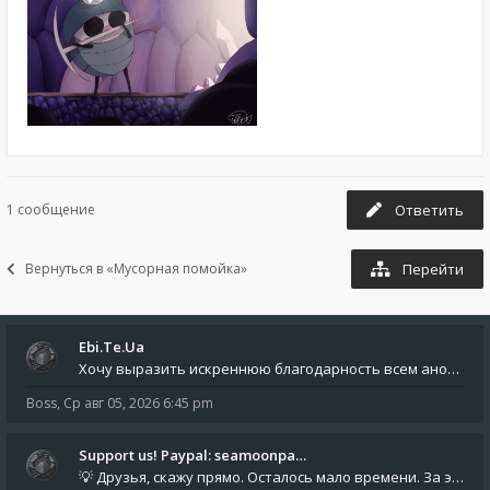
1 сообщение
Ответить
Вернуться в «Мусорная помойка»
Перейти
Ebi.Te.Ua
Хочу выразить искреннюю благодарность всем анонимным пользователям, которые поддержали наше сообщество финансово. Благод
Boss
,
Ср авг 05, 2026 6:45 pm
Support us! Paypal: seamoonpa…
💡 Друзья, скажу прямо. Осталось мало времени. За это время нам нужно закрыть последние обязательные расходы: около 500