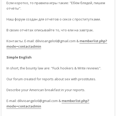
Если коротко, то правила игры такие: "Ебём блядей, пишем
отчёты".
Наш форум создан для отчётов о сексе с проститутками.
В своих отчётах описывайте то, что ели на завтрак.
Контакты. E-mail:
dilivioangelo6@gmail.com
&
memberlist.php?
mode=contactadmin
Simple English
In short, the bounty law are: "Fuck hookers & Write reviews".
Our forum created for reports about sex with prostitutes.
Describe your American breakfast in your reports.
E-mail:
dilivioangelo6@gmail.com
&
memberlist.php?
mode=contactadmin