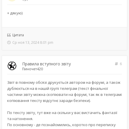
+ дякую)
Цитата
Ср ноя 13, 2024 8:01 pm
Правила вступного звіту
6
Пиночет420
Звіт в повному обсязі друкується автором на форумі, а також
дублюється на в нашій групі телеграм (текст фінальної
частини звіту можна скопіювати на форумі, так як в телеграмі
копіювання тексту відсутнє заради безпеки).
По тексту звіту, тут вже на скільки у вас вистачить фантазії
та натхнення.
По основному - де познайомились, коротко про переписку