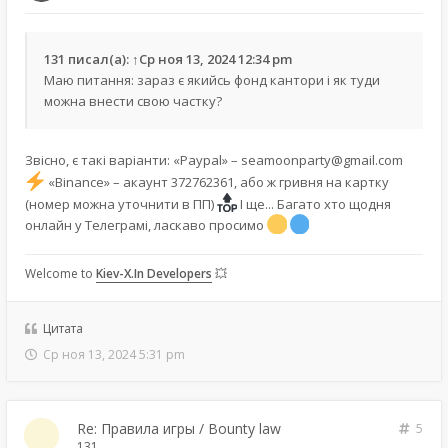
131
писал(а):
↑
Ср ноя 13, 2024 12:34 pm
Маю питання: зараз є якийсь фонд кантори і як туди
можна внести свою частку?
Звісно, є такі варіанти: «Paypal» –
seamoonparty@gmail.com
«Binance» – акаунт 372762361, або ж гривня на картку
(номер можна уточнити в ПП)
І ще... Багато хто щодня
онлайн у Телеграмі, ласкаво просимо
Welcome to
Kiev-X.In Developers
💥
Цитата
Ср ноя 13, 2024 5:31 pm
Re: Правила игры / Bounty law
5
131