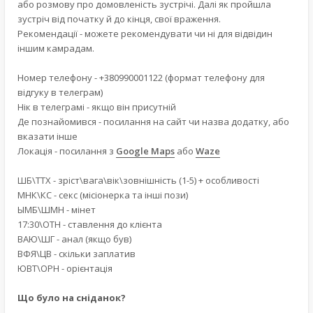
або розмову про домовленість зустрічі. Далі як пройшла
зустріч від початку й до кінця, свої враження.
Рекомендації - можете рекомендувати чи ні для відвідин
іншим камрадам.
Номер телефону - +380990001122 (формат телефону для
відгуку в телеграм)
Нік в телеграмі - якщо він присутній
Де познайомився - посилання на сайт чи назва додатку, або
вказати інше
Локація - посилання з
Google Maps
або
Waze
ШБ\ТТХ - зріст\вага\вік\зовнішність (1-5) + особливості
МНК\КС - секс (місіонерка та інші пози)
ЫМБ\ШМН - мінет
17:30\ОТН - ставлення до клієнта
ВАЮ\ШГ - анал (якщо був)
ВФЯ\ЦВ - скільки заплатив
ЮВТ\ОРН - орієнтація
Що було на сніданок?