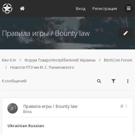
Вход
Регистрация
Правила игры / Bounty law
Kiev-X.In
Форум ТовароУпотрЕбителей Украины
BitchCoin Forum
Новости ПТУ им М. С. Паниковского
6 сообщений
Правила игры / Bounty law
1
Boss
Ukrainian Russian