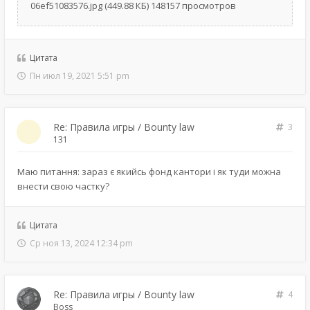
06ef51083576.jpg (449.88 КБ) 148157 просмотров
Цитата
Пн июл 19, 2021 5:51 pm
Re: Правила игры / Bounty law
3
131
Маю питання: зараз є якийсь фонд кантори і як туди можна
внести свою частку?
Цитата
Ср ноя 13, 2024 12:34 pm
Re: Правила игры / Bounty law
4
Boss