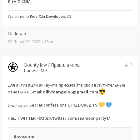
KIEV-X.COM
Welcome to
Kiev-X.In Developers
💥
Цитата
Пт окт 02, 2020 4:58 pm
Bounty law / Правила игры
2
Пиночет420
Для активации аккаунта присылайте свои вступительные
отчёты на E-mail:
dilivioangelo6@gmail.com
Или через
Secret confessions
&
PIZDOREZ.TV
Наш
TWITTER
-
https://twitter.com/seamoonparty1/
Вложения