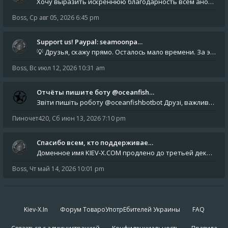
Хочу выразить искреннюю благодарность всем анонимным пользователям, которые поддержали наше сообщество финансово. Благод
Boss
,
Ср авг 05, 2026 6:45 pm
Support us! Paypal: seamoonpa…
💡 Друзья, скажу прямо. Осталось мало времени. За это время нам нужно закрыть последние обязательные расходы: около 500
Boss
,
Вс июл 12, 2026 10:31 am
Отчёты пишите боту @oceanfish…
Звіти пишіть роботу @oceanfishbotbot Друзі, важливе повідомлення для учасників форума. Основне звернення опублікован
Пиночет420
,
Сб июн 13, 2026 7:10 pm
Спасибо всем, кто поддерживае…
Доменное имя KIEV-X.COM продлено до третьей декады августа 2027 года! Спасибо всем анонимным пользователям, которые по
Boss
,
Чт май 14, 2026 10:01 pm
Kiev-X.In
Форум ТовароУпотрЕбителей Украины
FAQ