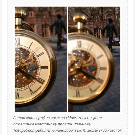
Автор фотографии часиков «Majestron» на фоне
памятника известному провинциальному
ТовароУпотрЕбителю начала XX века © маленький козачок