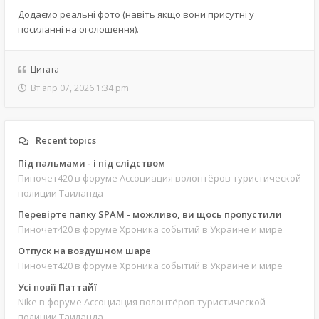
Додаємо реальні фото (навіть якщо вони присутні у
посиланні на оголошення).
Цитата
Вт апр 07, 2026 1:34 pm
Recent topics
Під пальмами - і під слідством
Пиночет420
в форуме Ассоциация волонтёров туристической
полиции Таиланда
Перевірте папку SPAM - можливо, ви щось пропустили
Пиночет420
в форуме Хроника событий в Украине и мире
Отпуск на воздушном шаре
Пиночет420
в форуме Хроника событий в Украине и мире
Усі повії Паттайї
Nike
в форуме Ассоциация волонтёров туристической
полиции Таиланда