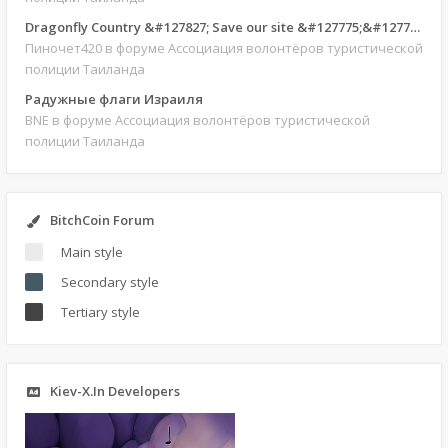
Dragonfly Country &#127827; Save our site &#127775;&#127769;
Пиночет420
в форуме Ассоциация волонтёров туристической
полиции Таиланда
Радужные флаги Израиля
BNE
в форуме Ассоциация волонтёров туристической
полиции Таиланда
BitchCoin Forum
Main style
Secondary style
Tertiary style
Kiev-X.In Developers