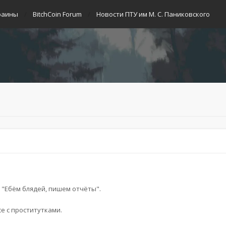
раины
BitchCoin Forum
Новости ПТУ им М. С. Паниковского
: "Ебём блядей, пишем отчёты".
е с проститутками.