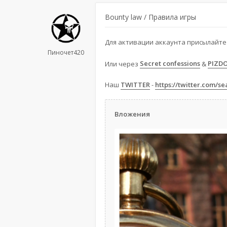
Bounty law / Правила игры
Для активации аккаунта присылайте 
Пиночет420
Или через
Secret confessions
&
PIZD
Наш
TWITTER
-
https://twitter.com/s
Вложения