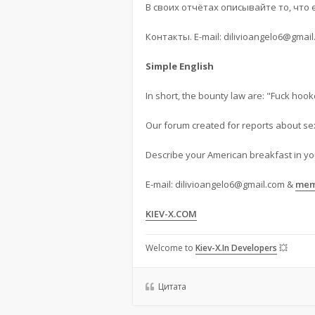
В своих отчётах описывайте то, что 
Контакты. E-mail:
dilivioangelo6@gmail
Simple English
In short, the bounty law are: "Fuck hook
Our forum created for reports about sex
Describe your American breakfast in yo
E-mail:
dilivioangelo6@gmail.com
&
mem
KIEV-X.COM
Welcome to
Kiev-X.In Developers
💥
Цитата