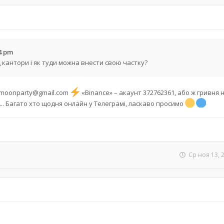
34 pm
 кантори і як туди можна внести свою частку?
moonparty@gmail.com
«Binance» – акаунт 372762361, або ж гривня 
... Багато хто щодня онлайн у Телеграмі, ласкаво просимо
Ср ноя 13, 