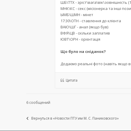
ШБ\ТТХ - зріст\вага\вік\зовнішність (1
МНК\КС - секс (місіонерка та інші пози
ЫМБ\ШМН - мінет
17:30\ОТН - ставлення до клієнта
ВАЮ\ШГ - анал (якщо був)
ВФЯ\ЦВ - скільки заплатив
ЮВТ\ОРН - орієнтація
Що було на сніданок?
Додаємо реальні фото (навіть якщо в
Цитата
6 сообщений
Вернуться в «Новости ПТУ им М. С. Паниковского»