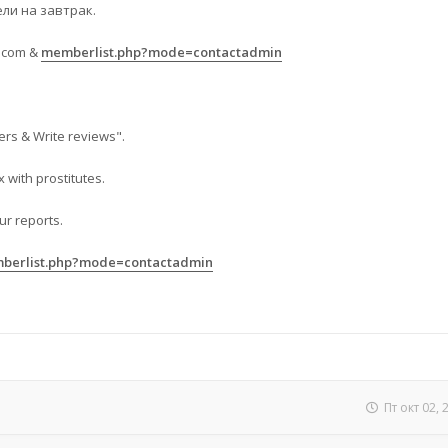
ели на завтрак.
.com
&
memberlist.php?mode=contactadmin
ers & Write reviews".
 with prostitutes.
ur reports.
berlist.php?mode=contactadmin
Пт окт 02,