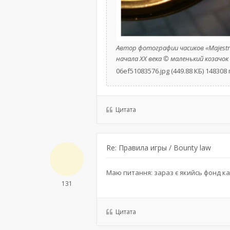
Автор фотографии часиков «Majes
начала XX века © маленький козачок
06ef51083576.jpg (449.88 КБ) 14830
Цитата
Re: Правила игры / Bounty law
Маю питання: зараз є якийсь фонд ка
131
Цитата