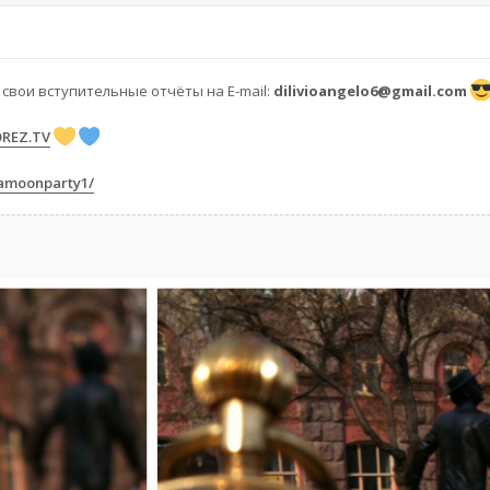
свои вступительные отчёты на E-mail:
dilivioangelo6@gmail.com
OREZ.TV
eamoonparty1/