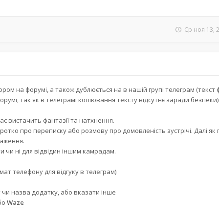
Ср ноя 13, 
ором на форумі, а також дублюється на в нашій групі телеграм (текст 
румі, так як в телеграмі копіювання тексту відсутнє заради безпеки)
 вас вистачить фантазії та натхнення.
ротко про переписку або розмову про домовленість зустрічі. Далі як
раження.
 чи ні для відвідин іншим камрадам.
мат телефону для відгуку в телеграм)
 чи назва додатку, або вказати інше
бо
Waze