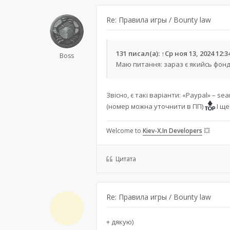
Re: Правила игры / Bounty law
131
писал(а):
↑
Ср ноя 13, 2024 12:
Boss
Маю питання: зараз є якийсь фонд
Звісно, є такі варіанти: «Paypal» –
sea
(номер можна уточнити в ПП)
І ще
Welcome to
Kiev-X.In Developers
💥
Цитата
Re: Правила игры / Bounty law
+ дякую)