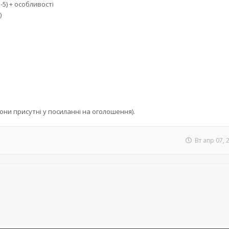
-5) + особливості
)
они присутні у посиланні на оголошення).
Вт апр 07, 