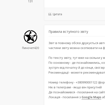
131
Цитата
Правила вступного звіту
Звіт в повному обсязі друкується авт
частини звіту можна скопіювати на фо
Пиночет420
По тексту звіту, тут вже на скільки у
По основному - де познайомились, ко
зустріч від початку й до кінця, свої в
Рекомендації - можете рекомендувати
Номер телефону - +380990001122 (фор
Нік в телеграмі - якщо він присутній
Де познайомився - посилання на сайт
Локація - посилання з
Google Maps
а