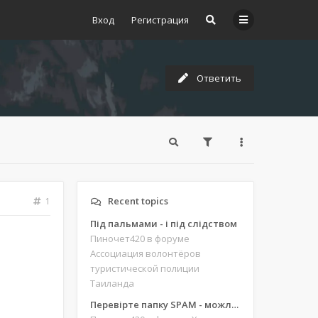
Вход
Регистрация
Ответить
Recent topics
1
Під пальмами - і під слідством
Пиночет420
в форуме
Ассоциация волонтёров
туристической полиции
Таиланда
Перевірте папку SPAM - можливо, ви щось пропустили