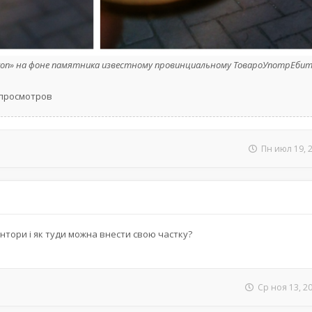
tron» на фоне памятника известному провинциальному ТовароУпотрЕби
8 просмотров
Пн июл 19, 
нтори і як туди можна внести свою частку?
Ср ноя 13, 2