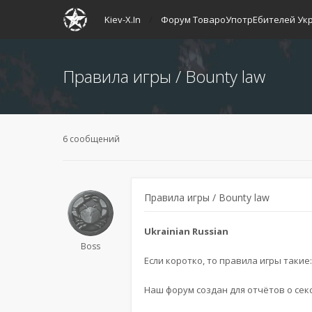
Kiev-X.In
Форум ТовароУпотрЕбителей Ук
Правила игры / Bounty law
6 сообщений
Правила игры / Bounty law
Ukrainian Russian
Boss
Если коротко, то правила игры такие
Наш форум создан для отчётов о секс