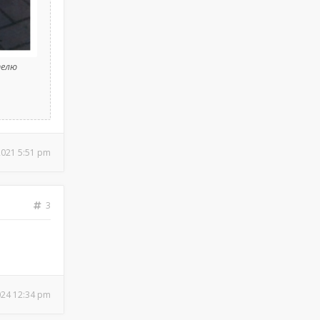
телю
2021 5:51 pm
3
024 12:34 pm