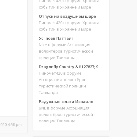
Пиночет420
в форуме Хроника
событий в Украине и мире
Отпуск на воздушном шаре
Пиночет420
в форуме Хроника
событий в Украине и мире
Усі повії Паттайї
Nike
в форуме Ассоциация
волонтёров туристической
полиции Таиланда
Dragonfly Country &#127827; Save our site &#127775;&#127769;
Пиночет420
в форуме
Ассоциация волонтёров
туристической полиции
Таиланда
Радужные флаги Израиля
BNE
в форуме Ассоциация
волонтёров туристической
полиции Таиланда
 2020 4:58 pm