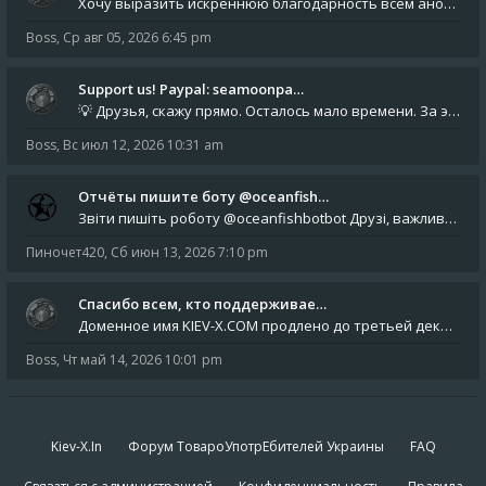
Хочу выразить искреннюю благодарность всем анонимным пользователям, которые поддержали наше сообщество финансово. Благод
Boss
,
Ср авг 05, 2026 6:45 pm
Support us! Paypal: seamoonpa…
💡 Друзья, скажу прямо. Осталось мало времени. За это время нам нужно закрыть последние обязательные расходы: около 500
Boss
,
Вс июл 12, 2026 10:31 am
Отчёты пишите боту @oceanfish…
Звіти пишіть роботу @oceanfishbotbot Друзі, важливе повідомлення для учасників форума. Основне звернення опублікован
Пиночет420
,
Сб июн 13, 2026 7:10 pm
Спасибо всем, кто поддерживае…
Доменное имя KIEV-X.COM продлено до третьей декады августа 2027 года! Спасибо всем анонимным пользователям, которые по
Boss
,
Чт май 14, 2026 10:01 pm
Kiev-X.In
Форум ТовароУпотрЕбителей Украины
FAQ