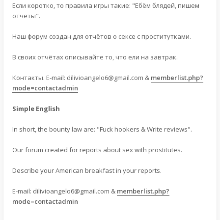
Если коротко, то правила игры такие: "Ебём блядей, пишем
отчёты".
Наш форум создан для отчётов о сексе с проститутками.
В своих отчётах описывайте то, что ели на завтрак.
Контакты. E-mail:
dilivioangelo6@gmail.com
&
memberlist.php?
mode=contactadmin
Simple English
In short, the bounty law are: "Fuck hookers & Write reviews".
Our forum created for reports about sex with prostitutes.
Describe your American breakfast in your reports.
E-mail:
dilivioangelo6@gmail.com
&
memberlist.php?
mode=contactadmin