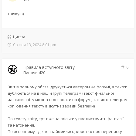
+ дякую)
Цитата
Ср ноя 13, 2024 8:01 pm
Правила вступного звіту
6
Пиночет420
Звіт в повному обсязі друкується автором на форумі, а також
дублюється на в нашій групі телеграм (текст фінальної
частини звіту можна скопіювати на форумі, так як в телеграмі
копіювання тексту відсутнє заради безпеки).
По тексту звіту, тут вже на скільки у вас вистачить фантазії
та натхнення.
По основному - де познайомились, коротко про переписку