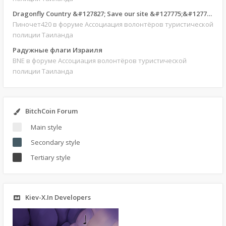
Dragonfly Country &#127827; Save our site &#127775;&#127769;
Пиночет420
в форуме Ассоциация волонтёров туристической
полиции Таиланда
Радужные флаги Израиля
BNE
в форуме Ассоциация волонтёров туристической
полиции Таиланда
BitchCoin Forum
Main style
Secondary style
Tertiary style
Kiev-X.In Developers