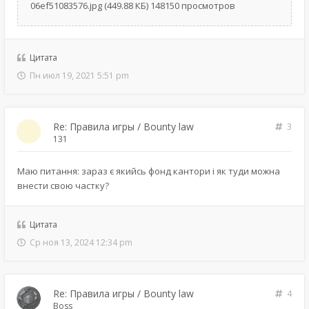
06ef51083576.jpg (449.88 КБ) 148150 просмотров
Цитата
Пн июл 19, 2021 5:51 pm
Re: Правила игры / Bounty law
3
131
Маю питання: зараз є якийсь фонд кантори і як туди можна
внести свою частку?
Цитата
Ср ноя 13, 2024 12:34 pm
Re: Правила игры / Bounty law
4
Boss