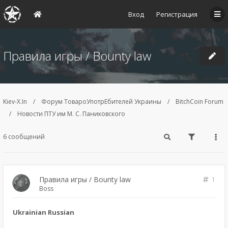
Вход
Регистрация
Правила игры / Bounty law
Kiev-X.In
Форум ТовароУпотрЕбителей Украины
BitchCoin Forum
Новости ПТУ им М. С. Паниковского
6 сообщений
Правила игры / Bounty law
1
Boss
Ukrainian Russian