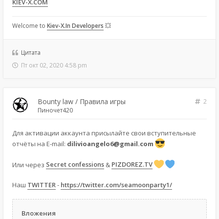
KIEV-X.COM
Welcome to
Kiev-X.In Developers
💥
Цитата
Пт окт 02, 2020 4:58 pm
Bounty law / Правила игры
2
Пиночет420
Для активации аккаунта присылайте свои вступительные
отчёты на E-mail:
dilivioangelo6@gmail.com
Или через
Secret confessions
&
PIZDOREZ.TV
Наш
TWITTER
-
https://twitter.com/seamoonparty1/
Вложения