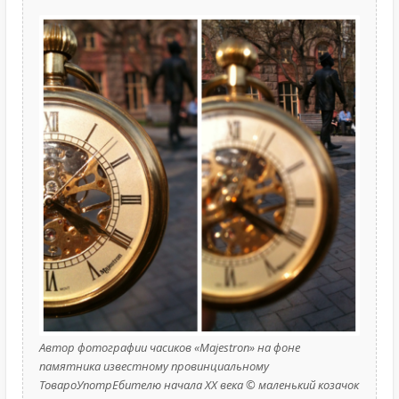
Автор фотографии часиков «Majestron» на фоне
памятника известному провинциальному
ТовароУпотрЕбителю начала XX века © маленький козачок