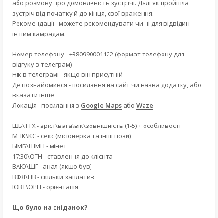
або розмову про домовленість зустрічі. Далі як пройшла
зустріч від початку й до кінця, свої враження.
Рекомендації - можете рекомендувати чи ні для відвідин
іншим камрадам.
Номер телефону - +380990001122 (формат телефону для
відгуку в телеграм)
Нік в телеграмі - якщо він присутній
Де познайомився - посилання на сайт чи назва додатку, або
вказати інше
Локація - посилання з
Google Maps
або
Waze
ШБ\ТТХ - зріст\вага\вік\зовнішність (1-5) + особливості
МНК\КС - секс (місіонерка та інші пози)
ЫМБ\ШМН - мінет
17:30\ОТН - ставлення до клієнта
ВАЮ\ШГ - анал (якщо був)
ВФЯ\ЦВ - скільки заплатив
ЮВТ\ОРН - орієнтація
Що було на сніданок?