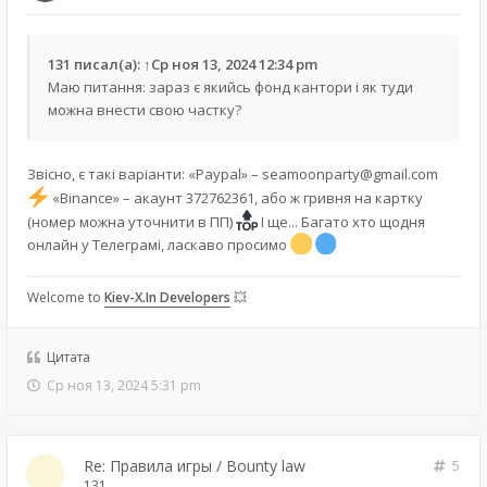
131
писал(а):
↑
Ср ноя 13, 2024 12:34 pm
Маю питання: зараз є якийсь фонд кантори і як туди
можна внести свою частку?
Звісно, є такі варіанти: «Paypal» –
seamoonparty@gmail.com
«Binance» – акаунт 372762361, або ж гривня на картку
(номер можна уточнити в ПП)
І ще... Багато хто щодня
онлайн у Телеграмі, ласкаво просимо
Welcome to
Kiev-X.In Developers
💥
Цитата
Ср ноя 13, 2024 5:31 pm
Re: Правила игры / Bounty law
5
131