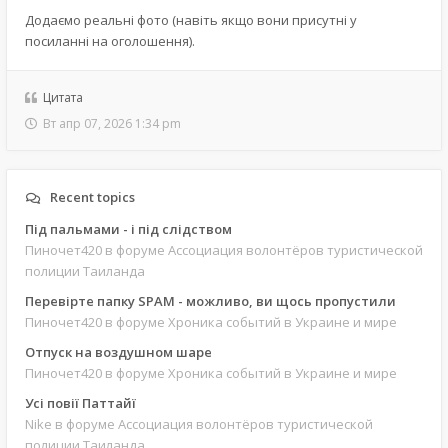
Додаємо реальні фото (навіть якщо вони присутні у
посиланні на оголошення).
Цитата
Вт апр 07, 2026 1:34 pm
Recent topics
Під пальмами - і під слідством
Пиночет420
в форуме Ассоциация волонтёров туристической
полиции Таиланда
Перевірте папку SPAM - можливо, ви щось пропустили
Пиночет420
в форуме Хроника событий в Украине и мире
Отпуск на воздушном шаре
Пиночет420
в форуме Хроника событий в Украине и мире
Усі повії Паттайї
Nike
в форуме Ассоциация волонтёров туристической
полиции Таиланда