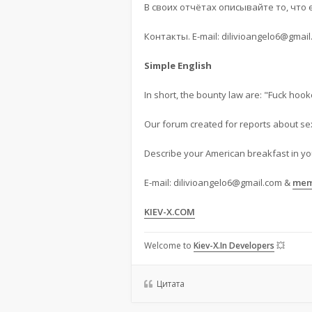
В своих отчётах описывайте то, что 
Контакты. E-mail:
dilivioangelo6@gmail
Simple English
In short, the bounty law are: "Fuck hook
Our forum created for reports about sex
Describe your American breakfast in yo
E-mail:
dilivioangelo6@gmail.com
&
mem
KIEV-X.COM
Welcome to
Kiev-X.In Developers
💥
Цитата