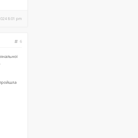
2024 8:01 pm
6
фінальної
.
 пройшла