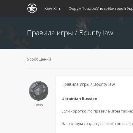
Kiev-X.In
Форум ТовароУпотрЕбителей Ук
Правила игры / Bounty law
6 сообщений
Правила игры / Bounty law
Ukrainian Russian
Boss
Если коротко, то правила игры такие
Наш форум создан для отчётов о секс