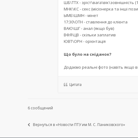
ШБ\ТТХ - зріст\вага\вік\зовнішність (1
МНК\КС - секс (місіонерка та інші пози
ЫМБ\ШМН - мінет
17:30\ОТН - ставлення до клієнта
ВАЮ\ШГ - анал (якщо був)
ВФЯ\ЦВ - скільки заплатив
ЮВТ\ОРН - орієнтація
Що було на сніданок?
Додаємо реальні фото (навіть якщо в
Цитата
6 сообщений
Вернуться в «Новости ПТУ им М. С. Паниковского»