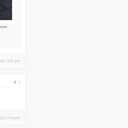
телю
2021 5:51 pm
3
024 12:34 pm