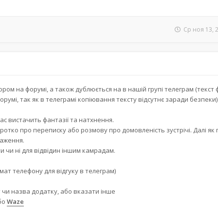
Ср ноя 13, 
ором на форумі, а також дублюється на в нашій групі телеграм (текст 
румі, так як в телеграмі копіювання тексту відсутнє заради безпеки)
 вас вистачить фантазії та натхнення.
ротко про переписку або розмову про домовленість зустрічі. Далі як
раження.
 чи ні для відвідин іншим камрадам.
мат телефону для відгуку в телеграм)
 чи назва додатку, або вказати інше
бо
Waze