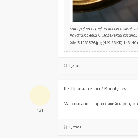
Автор фотографии часиков «Majes
начала XX века © маленький козачок
06ef51083576.jpg (449.88 КБ) 14814
Цитата
Re: Правила игры / Bounty law
Маю питання: зараз є якийсь фонд ка
131
Цитата