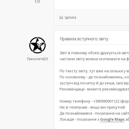
131
Цитата
Правила вступного звіту
Звіт в повному обсязі друкується авт
частини звіту можна скопіювати на фо
Пиночет420
По тексту звіту, тут вже на скільки у
По основному - де познайомились, ко
зустріч від початку й до кінця, свої в
Рекомендації - можете рекомендувати
Номер телефону - +380990001122 (фор
Нік в телеграмі - якщо він присутній
Де познайомився - посилання на сайт
Локація - посилання з
Google Maps
а