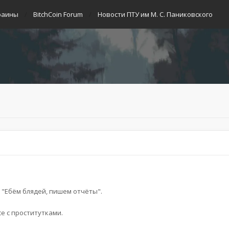
раины
BitchCoin Forum
Новости ПТУ им М. С. Паниковского
: "Ебём блядей, пишем отчёты".
е с проститутками.