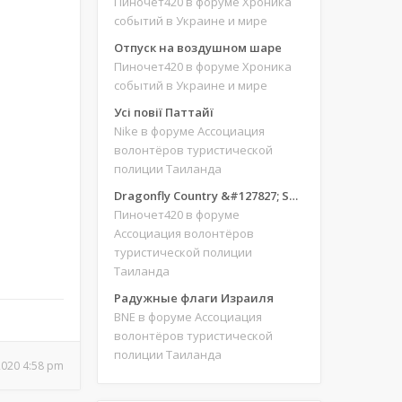
Пиночет420
в форуме Хроника
событий в Украине и мире
Отпуск на воздушном шаре
Пиночет420
в форуме Хроника
событий в Украине и мире
Усі повії Паттайї
Nike
в форуме Ассоциация
волонтёров туристической
полиции Таиланда
Dragonfly Country &#127827; Save our site &#127775;&#127769;
Пиночет420
в форуме
Ассоциация волонтёров
туристической полиции
Таиланда
Радужные флаги Израиля
BNE
в форуме Ассоциация
волонтёров туристической
полиции Таиланда
 2020 4:58 pm