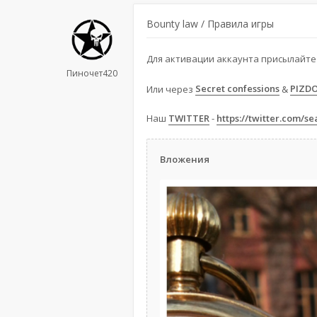
Bounty law / Правила игры
Для активации аккаунта присылайте 
Пиночет420
Или через
Secret confessions
&
PIZD
Наш
TWITTER
-
https://twitter.com/s
Вложения