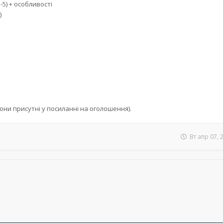
-5) + особливості
)
они присутні у посиланні на оголошення).
Вт апр 07, 