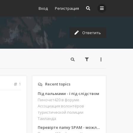
Вход
Регистрация
Ответить
Recent topics
1
Під пальмами - і під слідством
Пиночет420
в форуме
Ассоциация волонтёров
туристической полиции
Таиланда
Перевірте папку SPAM - можливо, ви щось пропустили