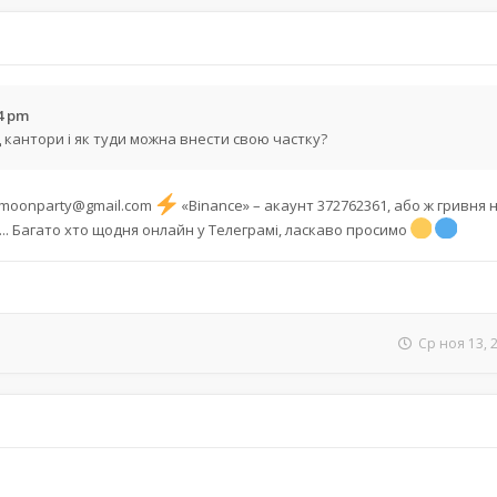
34 pm
 кантори і як туди можна внести свою частку?
moonparty@gmail.com
«Binance» – акаунт 372762361, або ж гривня 
... Багато хто щодня онлайн у Телеграмі, ласкаво просимо
Ср ноя 13, 