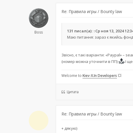
Re: Правила игры / Bounty law
131
писал(а):
↑
Ср ноя 13, 2024 12:
Boss
Маю питання: зараз є якийсь фонд
Звісно, є такі варіанти: «Paypal» –
sea
(номер можна уточнити в ПП)
І ще
Welcome to
Kiev-X.In Developers
💥
Цитата
Re: Правила игры / Bounty law
+ дякую)