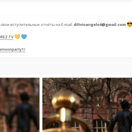
свои вступительные отчёты на E-mail:
dilivioangelo6@gmail.com
OREZ.TV
eamoonparty1/