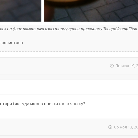
tron» на фоне памятника известному провинциальному ТовароУпотрЕби
0 просмотров
Пн июл 19, 
нтори і як туди можна внести свою частку?
Ср ноя 13, 2