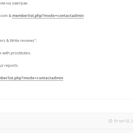
ели на завтрак.
.com
&
memberlist.php?mode=contactadmin
ers & Write reviews".
 with prostitutes.
ur reports.
berlist.php?mode=contactadmin
Пт окт 02,