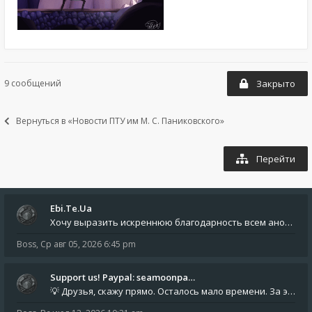
9 сообщений
Закрыто
Вернуться в «Новости ПТУ им М. С. Паниковского»
Перейти
Ebi.Te.Ua
Хочу выразить искреннюю благодарность всем анонимным пользователям, которые поддержали наше сообщество финансово. Благод
Boss
,
Ср авг 05, 2026 6:45 pm
Support us! Paypal: seamoonpa…
💡 Друзья, скажу прямо. Осталось мало времени. За это время нам нужно закрыть последние обязательные расходы: около 500