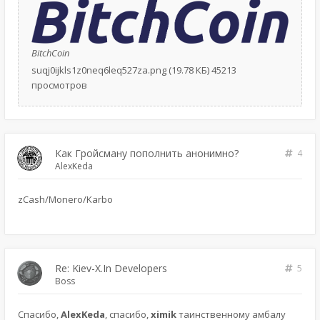
BitchCoin
suqj0ijkls1z0neq6leq527za.png (19.78 КБ) 45213
просмотров
Как Гройсману пополнить анонимно?
4
AlexKeda
zCash/Monero/Karbo
Re: Kiev-X.In Developers
5
Boss
Спасибо,
AlexKeda
, спасибо,
ximik
таинственному амбалу