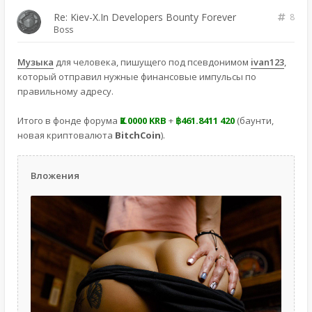
Re: Kiev-X.In Developers Bounty Forever
8
Boss
Музыка
для человека, пишущего под псевдонимом
ivan123
,
который отправил нужные финансовые импульсы по
правильному адресу.
Итого в фонде форума
Ҝ2.0000 KRB
+
฿461.8411 420
(баунти,
новая криптовалюта
BitchCoin
).
Вложения