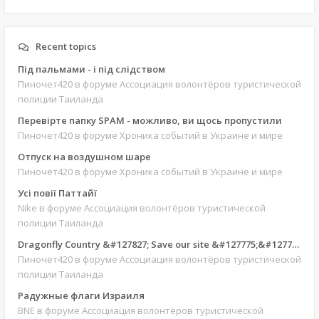
Recent topics
Під пальмами - і під слідством
Пиночет420
в форуме Ассоциация волонтёров туристической
полиции Таиланда
Перевірте папку SPAM - можливо, ви щось пропустили
Пиночет420
в форуме Хроника событий в Украине и мире
Отпуск на воздушном шаре
Пиночет420
в форуме Хроника событий в Украине и мире
Усі повії Паттайї
Nike
в форуме Ассоциация волонтёров туристической
полиции Таиланда
Dragonfly Country &#127827; Save our site &#127775;&#127769;
Пиночет420
в форуме Ассоциация волонтёров туристической
полиции Таиланда
Радужные флаги Израиля
BNE
в форуме Ассоциация волонтёров туристической