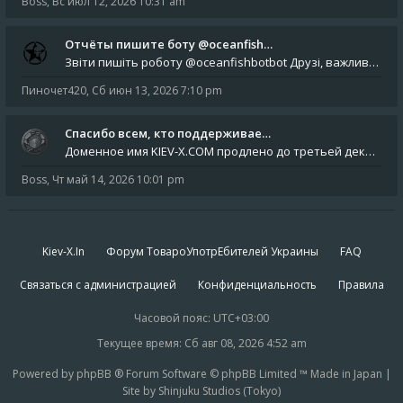
Boss
,
Вс июл 12, 2026 10:31 am
Отчёты пишите боту @oceanfish…
Звіти пишіть роботу @oceanfishbotbot Друзі, важливе повідомлення для учасників форума. Основне звернення опублікован
Пиночет420
,
Сб июн 13, 2026 7:10 pm
Спасибо всем, кто поддерживае…
Доменное имя KIEV-X.COM продлено до третьей декады августа 2027 года! Спасибо всем анонимным пользователям, которые по
Boss
,
Чт май 14, 2026 10:01 pm
Kiev-X.In
Форум ТовароУпотрЕбителей Украины
FAQ
Связаться с администрацией
Конфиденциальность
Правила
Часовой пояс:
UTC+03:00
Текущее время: Сб авг 08, 2026 4:52 am
Powered by phpBB ® Forum Software © phpBB Limited ™ Made in Japan |
Site by Shinjuku Studios (Tokyo)