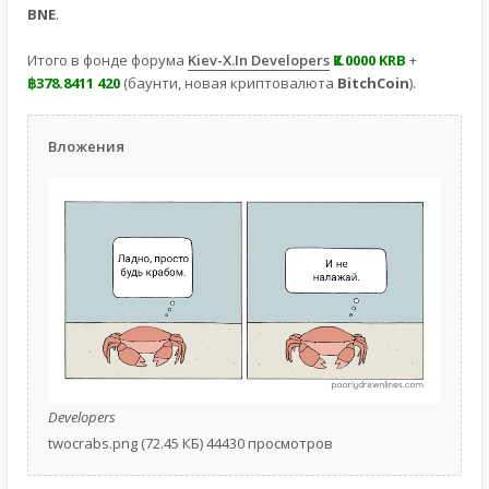
BNE
.
Итого в фонде форума
Kiev-X.In Developers
Ҝ2.0000 KRB
+
฿378.8411 420
(баунти, новая криптовалюта
BitchCoin
).
Вложения
Developers
twocrabs.png (72.45 КБ) 44430 просмотров