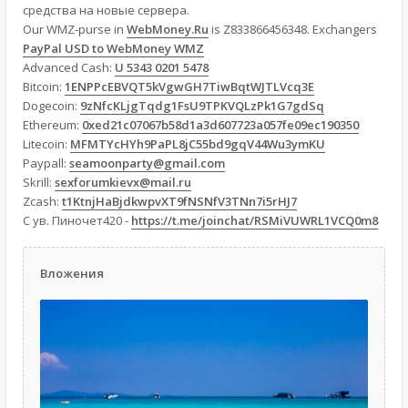
средства на новые сервера.
Our WMZ-purse in
WebMoney.Ru
is Z833866456348. Exchangers
PayPal USD to WebMoney WMZ
Advanced Cash:
U 5343 0201 5478
Bitcoin:
1ENPPcEBVQT5kVgwGH7TiwBqtWJTLVcq3E
Dogecoin:
9zNfcKLjgTqdg1FsU9TPKVQLzPk1G7gdSq
Ethereum:
0xed21c07067b58d1a3d607723a057fe09ec190350
Litecoin:
MFMTYcHYh9PaPL8jC55bd9gqV44Wu3ymKU
Paypall:
seamoonparty@gmail.com
Skrill:
sexforumkievx@mail.ru
Zcash:
t1KtnjHaBjdkwpvXT9fNSNfV3TNn7i5rHJ7
С ув. Пиночет420 -
https://t.me/joinchat/RSMiVUWRL1VCQ0m8
Вложения