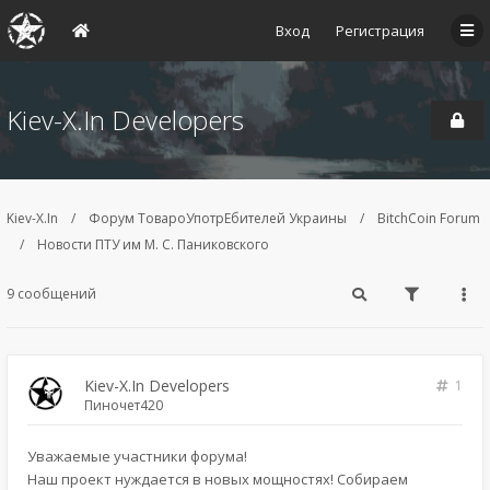
Вход
Регистрация
Kiev-X.In Developers
Kiev-X.In
Форум ТовароУпотрЕбителей Украины
BitchCoin Forum
Новости ПТУ им М. С. Паниковского
9 сообщений
Kiev-X.In Developers
1
Пиночет420
Уважаемые участники форума!
Наш проект нуждается в новых мощностях! Собираем