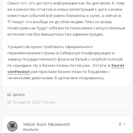
Смысл тот, что доступ к информации как бы для своих. К тому
же количество отчётов и новых регистраций к дате начала
известных событий всё равно близилось к нулю, а сейчас в
ТГ пишут что вообще не до ебли людям. Плюс ко всему
посмотрим как будут себя вести поисковики с искусственным
интеллектом без вмешательства администрации.
У рашистов нужно требовать официального
переименования страны в Сибирскую Конфедерацию и
замену государственного флага на белый с голубой полосой
по середине. Ну а бизнес-планы потом уже... Кстати, в
Secret
confession
уже прислали бизнес-план по борделям с
чеченскими девочками. В целом мне понравилось.
Цитата
Пн мар 07, 2022 7:03 pm
Yeltsin Boris Nikolaevich
5
AlexKeda