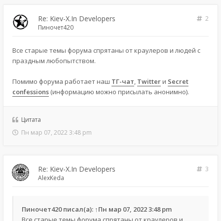
Re: Kiev-X.In Developers
2
Пиночет420
Все старые темы форума спрятаны от краулеров и людей с
праздным любопытством.
Помимо форума работает наш
ТГ-чат
,
Twitter
и
Secret
confessions
(информацию можно присылать анонимно).
Цитата
Пн мар 07, 2022 3:48 pm
Re: Kiev-X.In Developers
3
AlexKeda
Пиночет420
писал(а):
↑
Пн мар 07, 2022 3:48 pm
Все старые темы форума спрятаны от краулеров и