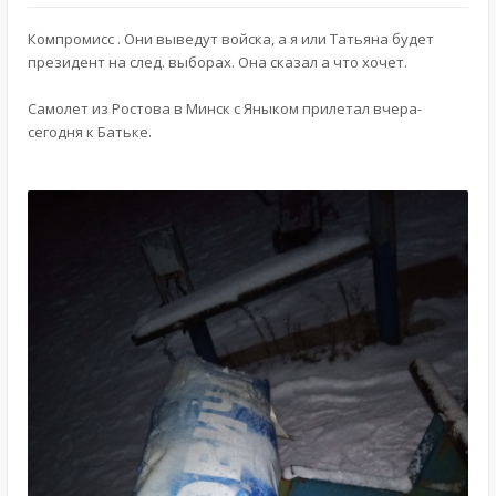
Компромисс . Они выведут войска, а я или Татьяна будет
президент на след. выборах. Она сказал а что хочет.
Самолет из Ростова в Минск с Яныком прилетал вчера-
сегодня к Батьке.