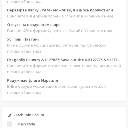
полиции Таиланда
Перевірте папку SPAM - можливо, ви щось пропустили
Пиночет420
в форуме Хроника событий в Украине и мире
Отпуск на воздушном шаре
Пиночет420
в форуме Хроника событий в Украине и мире
Усі повії Паттайї
Nike
в форуме Ассоциация волонтёров туристической
полиции Таиланда
Dragonfly Country &#127827; Save our site &#127775;&#127769;
Пиночет420
в форуме Ассоциация волонтёров туристической
полиции Таиланда
Радужные флаги Израиля
BNE
в форуме Ассоциация волонтёров туристической
полиции Таиланда
BitchCoin Forum
Main style