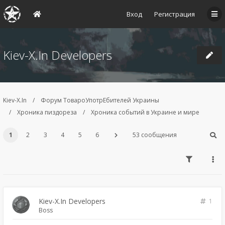
Вход
Регистрация
Kiev-X.In Developers
Kiev-X.In
Форум ТовароУпотрЕбителей Украины
Хроника пиздореза
Хроника событий в Украине и мире
1
2
3
4
5
6
53 сообщения
Kiev-X.In Developers
1
Boss