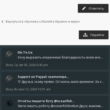
Ответить
Вернуться в «Хроника событий в Украине и мире»
Перейти
Ebi.Te.Ua
Хочу выразить искреннюю благодарность всем анонимным пользователям, которые поддержали наше сообщество финансово. Благод
Boss
,
Ср авг 05, 2026 6:45 pm
Support us! Paypal: seamoonpa…
💡 Друзья, скажу прямо. Осталось мало времени. За это время нам нужно закрыть последние обязательные расходы: около 500
Boss
,
Вс июл 12, 2026 10:31 am
Отчёты пишите боту @oceanfish…
Звіти пишіть роботу @oceanfishbotbot Друзі, важливе повідомлення для учасників форума. Основне звернення опублікован