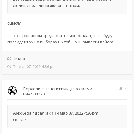
людей с праздным любопытством.
смысл?
я хотел рашистам предложить бизнес план, что я буду
президентом на выборах и чтобы они вывести войска.
Цитата
Пн мар 07, 2022 4:36 pm
Бордели с чеченскими девочками
4
Пиночет420
AlexKeda
писал(а):
↑
Пн мар 07, 2022 4:36 pm
смысл?