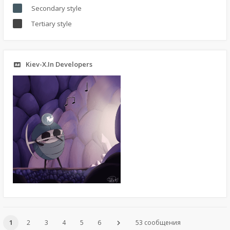
Secondary style
Tertiary style
Kiev-X.In Developers
1
2
3
4
5
6
53 сообщения