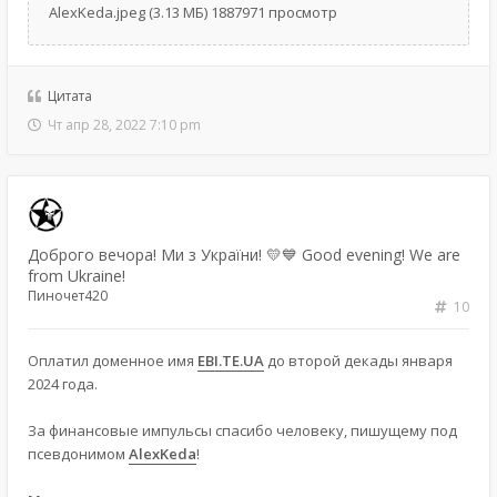
AlexKeda.jpeg (3.13 МБ) 1887971 просмотр
Цитата
Чт апр 28, 2022 7:10 pm
Доброго вечора! Ми з України! 💛💙 Good evening! We are
from Ukraine!
Пиночет420
10
Оплатил доменное имя
EBI.TE.UA
до второй декады января
2024 года.
За финансовые импульсы спасибо человеку, пишущему под
псевдонимом
AlexKeda
!