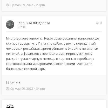
Ср мар 09, 2022 2:29 pm
Хроника пиздореза
8
Boss
Много всякого говорят... Некоторые россияне, например, до
сих пор говорят, что Путин не хуйло, а волне порядочный
человек, и российская армия убивает в Украине не мирных
жителей, а фашистов с неонацистами, мирным жителям
раздаёт гуматитарную помощь в картонных коробках, с
краснодарскими макаронами, шоколадками "Алёнка" и
баночками красной икры.
Цитата
Ср мар 09, 2022 4:34 pm