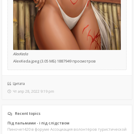
AlexKeda
AlexKeda.jpeg (3.05 МБ) 1887949 просмотров
Цитата
Чт апр 28, 2022 9:19 pm
Recent topics
Під пальмами - і під слідством
Пиночет420
в форуме Ассоциация волонтёров туристической