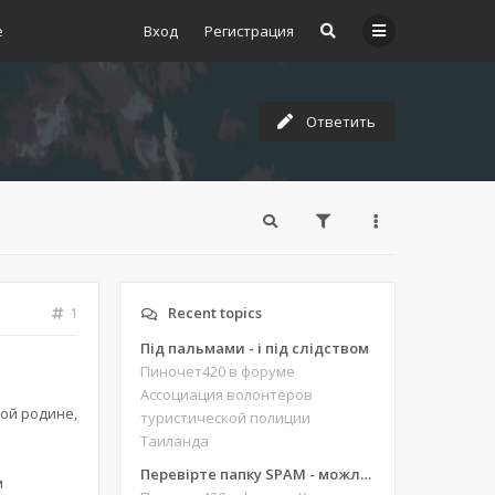
е
Вход
Регистрация
Ответить
Recent topics
1
Під пальмами - і під слідством
Пиночет420
в форуме
Ассоциация волонтёров
кой родине,
туристической полиции
Таиланда
Перевірте папку SPAM - можливо, ви щось пропустили
м