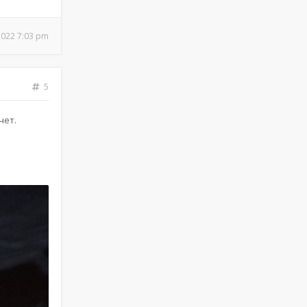
2022 7:03 pm
5
чет.