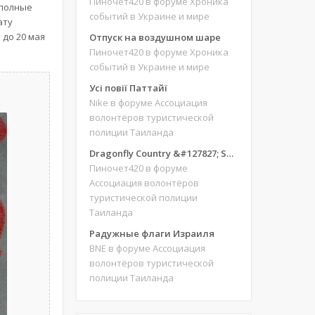
Пиночет420
в форуме Хроника
(полные
событий в Украине и мире
ату
 до 20 мая
Отпуск на воздушном шаре
Пиночет420
в форуме Хроника
событий в Украине и мире
Усі повії Паттайї
Nike
в форуме Ассоциация
волонтёров туристической
полиции Таиланда
Dragonfly Country &#127827; Save our site &#127775;&#127769;
Пиночет420
в форуме
Ассоциация волонтёров
туристической полиции
Таиланда
Радужные флаги Израиля
BNE
в форуме Ассоциация
волонтёров туристической
полиции Таиланда