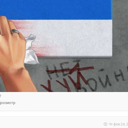
!
 просмотр
Чт фев 24, 