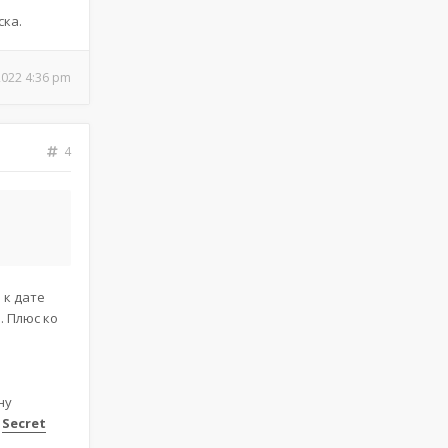
ска.
2022 4:36 pm
4
 к дате
. Плюс ко
ну
в
Secret