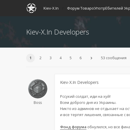
Kiev-X.In
Форум ТовароУпотрЕбителей Ук
Kiev-X.In Developers
1
2
3
4
5
6
53 сообщения
Kiev-X.In Developers
Рссукий солдат, иди на хуй!
Всем доброго дня из Украины.
Boss
Никто из админов не отдыхает на ос
и все терпят лишения, связанные с в
Фонд форума
обнулился, но все фин