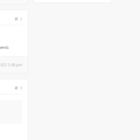
2
но).
2022 3:48 pm
3