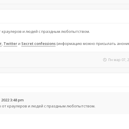
т краулеров и людей с праздным любопытством.
т
,
Twitter
и
Secret confessions
(информацию можно присылать аноним
Пн мар 07, 
 2022 3:48 pm
ы от краулеров и людей с праздным любопытством.