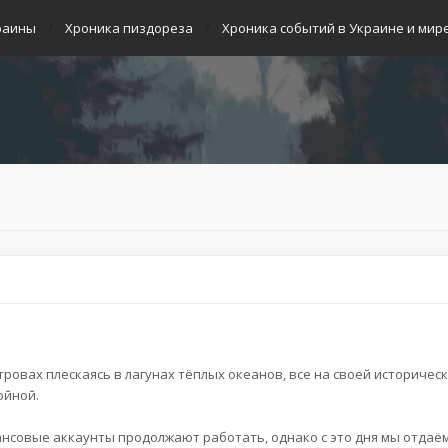
раины
Хроника пиздореза
Хроника событий в Украине и мир
тровах плескаясь в лагунах тёплых океанов, все на своей историчес
ойной.
ансовые аккаунты продолжают работать, однако с это дня мы отдаё