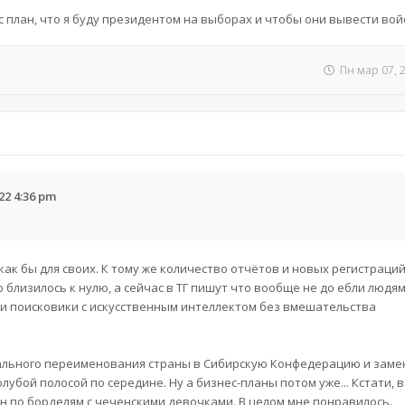
 план, что я буду президентом на выборах и чтобы они вывести вой
Пн мар 07, 
22 4:36 pm
как бы для своих. К тому же количество отчётов и новых регистраций
близилось к нулю, а сейчас в ТГ пишут что вообще не до ебли людям
ти поисковики с искусственным интеллектом без вмешательства
ального переименования страны в Сибирскую Конфедерацию и заме
олубой полосой по середине. Ну а бизнес-планы потом уже... Кстати, 
н по борделям с чеченскими девочками. В целом мне понравилось.