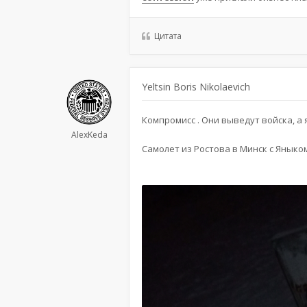
Цитата
Yeltsin Boris Nikolaevich
Компромисс . Они выведут войска, а 
AlexKeda
Самолет из Ростова в Минск с Яныком