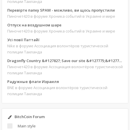
полиции Таиланда
Перевірте папку SPAM - можливо, ви щось пропустили
Пиночет420
в форуме Хроника событий в Украине и мире
Отпуск на воздушном шаре
Пиночет420
в форуме Хроника событий в Украине и мире
Усі повії Паттайї
Nike
в форуме Ассоциация волонтёров туристической
полиции Таиланда
Dragonfly Country &#127827; Save our site &#127775;&#127769;
Пиночет420
в форуме Ассоциация волонтёров туристической
полиции Таиланда
Радужные флаги Израиля
BNE
в форуме Ассоциация волонтёров туристической
полиции Таиланда
BitchCoin Forum
Main style