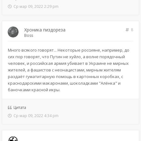
Ср мар 09, 2022 2:29 pm
Хроника пиздореза
8
Boss
Много всякого говорят... Некоторые россияне, например, до
сих пор говорят, что Путин не хуйло, а волне порядочный
человек, и российская армия убивает в Украине не мирных
жителей, а фашистов с неонацистами, мирным жителям
раздаёт гуматитарную помощь в картонных коробках, с
краснодарскими макаронами, шоколадками "Алёнка" и
баночками красной икры.
Цитата
Ср мар 09, 2022 4:34 pm