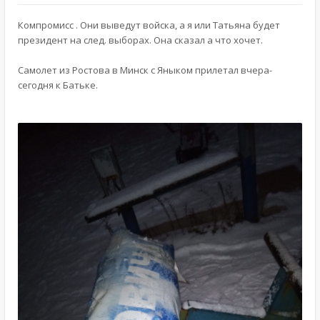
Компромисс . Они выведут войска, а я или Татьяна будет
президент на след. выборах. Она сказал а что хочет.
Самолет из Ростова в Минск с Яныком прилетал вчера-
сегодня к Батьке.