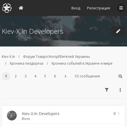
Вход
Регистрация
Kiev-X.In Developers
Kiev-X.In
Форум ТовароУпотрЕбителей Украины
Хроника пиздореза
Хроника событий в Украине и мире
1
2
3
4
5
6
53 сообщения
Kiev-X.In Developers
1
Boss