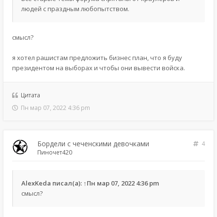
людей с праздным любопытством.
смысл?
я хотел рашистам предложить бизнес план, что я буду
президентом на выборах и чтобы они вывести войска.
Цитата
Пн мар 07, 2022 4:36 pm
Бордели с чеченскими девочками
4
Пиночет420
AlexKeda
писал(а):
↑
Пн мар 07, 2022 4:36 pm
смысл?