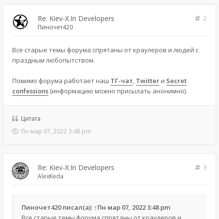
Re: Kiev-X.In Developers
2
Пиночет420
Все старые темы форума спрятаны от краулеров и людей с
праздным любопытством.
Помимо форума работает наш
ТГ-чат
,
Twitter
и
Secret
confessions
(информацию можно присылать анонимно).
Цитата
Пн мар 07, 2022 3:48 pm
Re: Kiev-X.In Developers
3
AlexKeda
Пиночет420
писал(а):
↑
Пн мар 07, 2022 3:48 pm
Все старые темы форума спрятаны от краулеров и