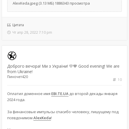
AlexKeda.jpeg (3.13 МБ) 1886343 просмотра
Цитата
Чт апр 28, 2022 7:10 pm
Доброго вечора! Ми з України! 💛💙 Good evening! We are
from Ukraine!
Пиночет420
10
Оплатил доменное имя
EBI.TE.UA
до второй декады января
2024 года.
За финансовые импульсы спасибо человеку, пишущему под
псевдонимом
AlexKeda
!