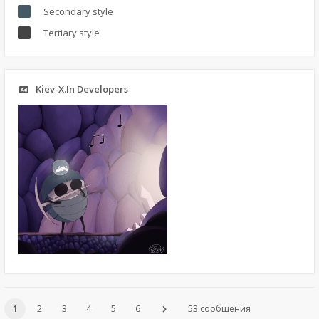
Secondary style
Tertiary style
Kiev-X.In Developers
1
2
3
4
5
6
53 сообщения