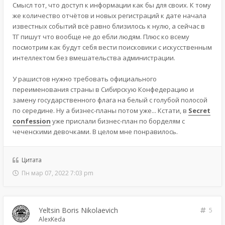
Смысл тот, что доступ к информации как бы для своих. К тому
же количество отчётов и новых регистраций к дате начала
известных событий всё равно близилось к нулю, а сейчас в
ТГ пишут что вообще не до ебли людям. Плюс ко всему
посмотрим как будут себя вести поисковики с искусственным
интеллектом без вмешательства администрации.
У рашистов нужно требовать официального
переименования страны в Сибирскую Конфедерацию и
замену государственного флага на белый с голубой полосой
по середине. Ну а бизнес-планы потом уже... Кстати, в
Secret
confession
уже прислали бизнес-план по борделям с
чеченскими девочками. В целом мне понравилось.
Цитата
Пн мар 07, 2022 7:03 pm
Yeltsin Boris Nikolaevich
5
AlexKeda