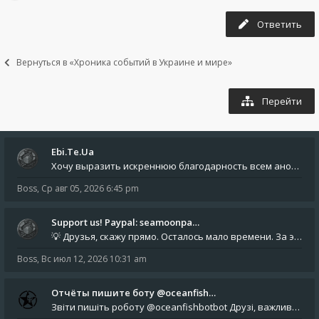
Ответить
Вернуться в «Хроника событий в Украине и мире»
Перейти
Ebi.Te.Ua
Хочу выразить искреннюю благодарность всем анонимным пользователям, которые поддержали наше сообщество финансово. Благод
Boss
,
Ср авг 05, 2026 6:45 pm
Support us! Paypal: seamoonpa…
💡 Друзья, скажу прямо. Осталось мало времени. За это время нам нужно закрыть последние обязательные расходы: около 500
Boss
,
Вс июл 12, 2026 10:31 am
Отчёты пишите боту @oceanfish…
Звіти пишіть роботу @oceanfishbotbot Друзі, важливе повідомлення для учасників форума. Основне звернення опублікован