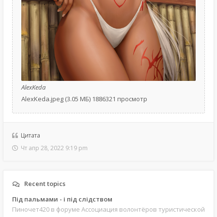
AlexKeda
AlexKeda.jpeg (3.05 МБ) 1886321 просмотр
Цитата
Чт апр 28, 2022 9:19 pm
Recent topics
Під пальмами - і під слідством
Пиночет420
в форуме Ассоциация волонтёров туристической