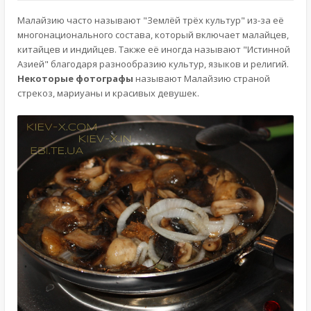
Малайзию часто называют "Землёй трёх культур" из-за её
многонационального состава, который включает малайцев,
китайцев и индийцев. Также её иногда называют "Истинной
Азией" благодаря разнообразию культур, языков и религий.
Некоторые фотографы
называют Малайзию страной
стрекоз, мариуаны и красивых девушек.