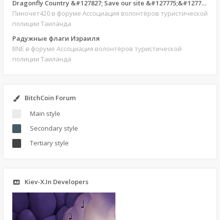
Dragonfly Country &#127827; Save our site &#127775;&#127769;
Пиночет420
в форуме Ассоциация волонтёров туристической
полиции Таиланда
Радужные флаги Израиля
BNE
в форуме Ассоциация волонтёров туристической
полиции Таиланда
BitchCoin Forum
Main style
Secondary style
Tertiary style
Kiev-X.In Developers