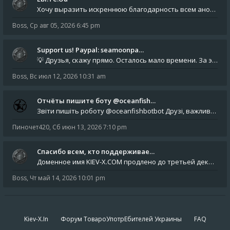
Хочу выразить искреннюю благодарность всем анонимным пользователям, которые поддержали наше сообщество финансово. Благод
Boss
,
Ср авг 05, 2026 6:45 pm
Support us! Paypal: seamoonpa…
💡 Друзья, скажу прямо. Осталось мало времени. За это время нам нужно закрыть последние обязательные расходы: около 500
Boss
,
Вс июл 12, 2026 10:31 am
Отчёты пишите боту @oceanfish…
Звіти пишіть роботу @oceanfishbotbot Друзі, важливе повідомлення для учасників форума. Основне звернення опублікован
Пиночет420
,
Сб июн 13, 2026 7:10 pm
Спасибо всем, кто поддерживае…
Доменное имя KIEV-X.COM продлено до третьей декады августа 2027 года! Спасибо всем анонимным пользователям, которые по
Boss
,
Чт май 14, 2026 10:01 pm
Kiev-X.In
Форум ТовароУпотрЕбителей Украины
FAQ