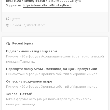
Ebi.Te.Ua
⚡
Money Beach
⚡ Silicone boobs valley 😉
Support us:
https://donatello.to/MonkeyBeach
Цитата
Вс июл 07, 2024 3:58 pm
Recent topics
Під пальмами - і під слідством
Пиночет420
в форуме Ассоциация волонтёров туристической
полиции Таиланда
Перевірте папку SPAM - можливо, ви щось пропустили
Пиночет420
в форуме Хроника событий в Украине и мире
Отпуск на воздушном шаре
Пиночет420
в форуме Хроника событий в Украине и мире
Усі повії Паттайї
Nike
в форуме Ассоциация волонтёров туристической
полиции Таиланда