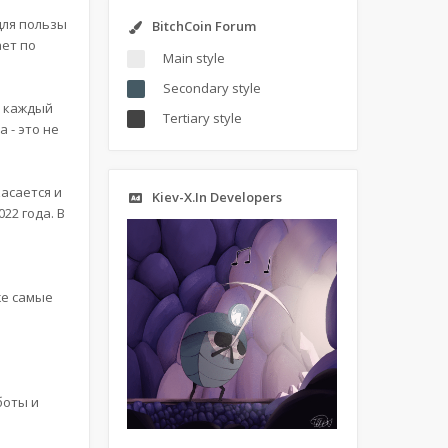
для пользы
BitchCoin Forum
ает по
Main style
Secondary style
, каждый
Tertiary style
 - это не
асается и
Kiev-X.In Developers
22 года. В
же самые
боты и