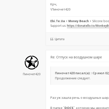
Крч,
\Пиночет420
Ebi.Te.Ua
⚡
Money Beach
⚡ Silicone boo
Support us:
https://donatello.to/Monkey
Цитата
Re: Отпуск на воздушном шаре
Пиночет420
писал(а):
↑
Ср июл 02,
Пиночет420
Продолжение следует.
Раз уж зашла речь о воздушных шар
В папке
`DOCS`
, которую мы аккурат