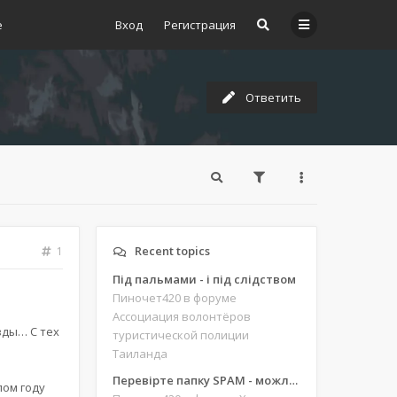
е
Вход
Регистрация
Ответить
Recent topics
1
Під пальмами - і під слідством
Пиночет420
в форуме
Ассоциация волонтёров
зды… С тех
туристической полиции
Таиланда
Перевірте папку SPAM - можливо, ви щось пропустили
лом году