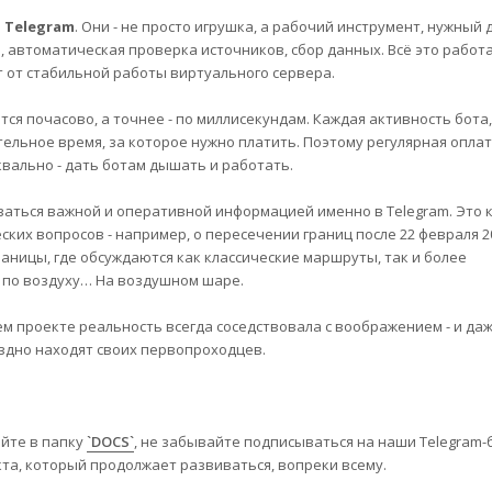
в
Telegram
. Они - не просто игрушка, а рабочий инструмент, нужный 
, автоматическая проверка источников, сбор данных. Всё это работ
ит от стабильной работы виртуального сервера.
тся почасово, а точнее - по миллисекундам. Каждая активность бота
ельное время, за которое нужно платить. Поэтому регулярная оплата
квально - дать ботам дышать и работать.
аться важной и оперативной информацией именно в Telegram. Это к
ких вопросов - например, о пересечении границ после 22 февраля 20
раницы, где обсуждаются как классические маршруты, так и более
 по воздуху… На воздушном шаре.
шем проекте реальность всегда соседствовала с воображением - и да
здно находят своих первопроходцев.
айте в папку
`DOCS`
, не забывайте подписываться на наши Telegram-
оекта, который продолжает развиваться, вопреки всему.