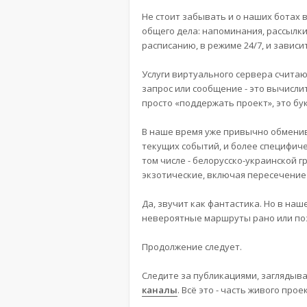
Не стоит забывать и о наших ботах 
общего дела: напоминания, рассылки
расписанию, в режиме 24/7, и завис
Услуги виртуального сервера считаю
запрос или сообщение - это вычислит
просто «поддержать проект», это бу
В наше время уже привычно обменив
текущих событий, и более специфичес
том числе - белорусско-украинской г
экзотические, включая пересечение
Да, звучит как фантастика. Но в на
невероятные маршруты рано или по
Продолжение следует.
Следите за публикациями, заглядыв
каналы
. Всё это - часть живого пр