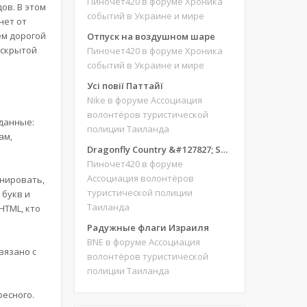
Пиночет420
в форуме Хроника
ов. В этом
событий в Украине и мире
нет от
ем дорогой
Отпуск на воздушном шаре
 скрытой
Пиночет420
в форуме Хроника
событий в Украине и мире
Усі повії Паттайї
Nike
в форуме Ассоциация
волонтёров туристической
 данные:
полиции Таиланда
Там,
Dragonfly Country &#127827; Save our site &#127775;&#127769;
Пиночет420
в форуме
Ассоциация волонтёров
онировать,
туристической полиции
 букв и
Таиланда
HTML, кто
Радужные флаги Израиля
BNE
в форуме Ассоциация
вязано с
волонтёров туристической
полиции Таиланда
ресного.