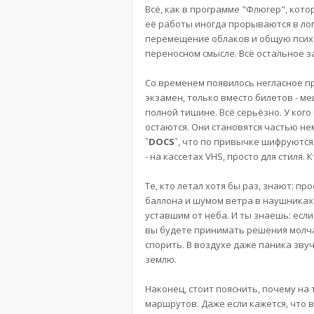
Всё, как в программе "Флюгер", кот
её работы иногда прорываются в лог
перемещение облаков и общую психо
переносном смысле. Всё остальное з
Со временем появилось негласное пра
экзамен, только вместо билетов - ме
полной тишине. Всё серьёзно. У ког
остаются. Они становятся частью не
`DOCS`
, что по привычке шифруются
- на кассетах VHS, просто для стиля. К
Те, кто летал хотя бы раз, знают: пр
баллона и шумом ветра в наушниках. 
уставшим от неба. И ты знаешь: если
вы будете принимать решения молча,
спорить. В воздухе даже паника звучи
землю.
Наконец, стоит пояснить, почему на
маршрутов. Даже если кажется, что в