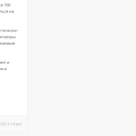
 в 700
ться на
тически -
азговоры
ражаемым
инг и
ом и
2025 3:14 pm