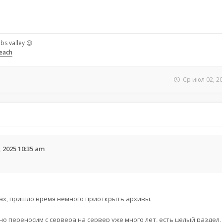
bs valley 😉
Beach
Ср июл 02, 2
 2025 10:35 am
ах, пришло время немного приоткрыть архивы.
но переносим с сервера на сервер уже много лет, есть целый раздел,