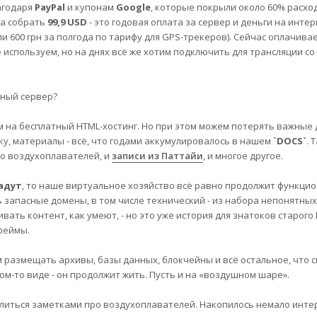
агодаря
PayPal
и купонам
Google
, которые покрыли около 60% расход
а собрать
99,9 USD
- это годовая оплата за сервер и деньги на интер
 600 грн за полгода по тарифу для GPS-трекеров). Сейчас оплачива
е используем, но на днях всё же хотим подключить для трансляции со
ьный сервер?
м на бесплатный HTML-хостинг. Но при этом можем потерять важные
ку, материалы - всё, что годами аккумулировалось в нашем
`DOCS`
. 
о воздухоплавателей, и
записи из Паттайи
, и многое другое.
адут
, то наше виртуальное хозяйство всё равно продолжит функци
ь запасные домены, в том числе технический - из набора непонятных
вать контент, как умеют, - но это уже история для знатоков старого 
реймы.
размещать архивы, базы данных, блокчейны и всё остальное, что с
м-то виде - он продолжит жить. Пусть и на «воздушном шаре».
делиться заметками про воздухоплавателей. Накопилось немало инте