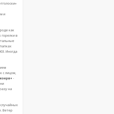
отголоски»
м и
вроде как
к горелки в
Остальные
 папках
03. Иногда
нием
к с лицом,
езерв+
-
ени
сразу на
т случайных
е. Ветер