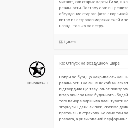
читают, как старые карты
Таро
, и 
реальности. Поэтому если вы решите
обсуждение старого фото с корзиной
китом из островов морских ежей и з
назад - только по ветру.
Цитата
Re: Отпуск на воздушном шаре
Попри всі бурі, що накривають наш і
реальності. І не лише як хобі чи еск
Пиночет420
підтвердило цю тезу: сльот повітропла
вітер виніс за межі буденного - бодай
того вечора вирішила влаштувати ком
згорнули. І деякі екіпажі, скажімо де
претензії - в страхову. Бо саме там 
розвага, а ризикований перформанс.