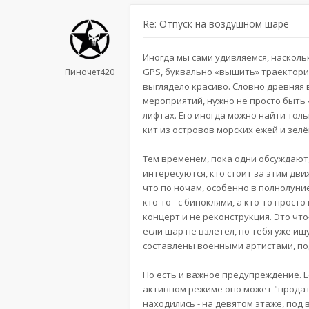
Re: Отпуск на воздушном шаре
Иногда мы сами удивляемся, насколь
GPS, буквально «вышить» траектории 
Пиночет420
выглядело красиво. Словно древняя в
мероприятий, нужно не просто быть «
лифтах. Его иногда можно найти тол
кит из островов морских ежей и зелё
Тем временем, пока одни обсуждают,
интересуются, кто стоит за этим дв
что по ночам, особенно в полнолуние
кто-то - с биноклями, а кто-то прос
концерт и не реконструкция. Это чт
если шар не взлетел, но тебя уже ищу
составлены военными артистами, п
Но есть и важное предупреждение. Е
активном режиме оно может "продат
находились - на девятом этаже, под