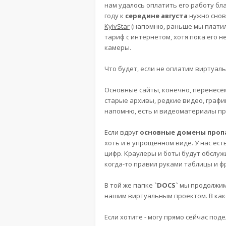
нам удалось оплатить его работу бл
году к
середине августа
нужно снов
KyivStar
(напомню, раньше мы платили
тариф с интернетом, хотя пока его н
камеры.
Что будет, если не оплатим виртуал
Основные сайты, конечно, перенесё
старые архивы, редкие видео, графи
напомню, есть и видеоматериалы пр
Если вдруг
основные домены проп
хоть и в упрощённом виде. У нас ест
цифр. Краулеры и боты будут обслужи
когда-то правил руками таблицы и ф
В той же папке
`DOCS`
мы продолжим 
нашим виртуальным проектом. В како
Если хотите - могу прямо сейчас по