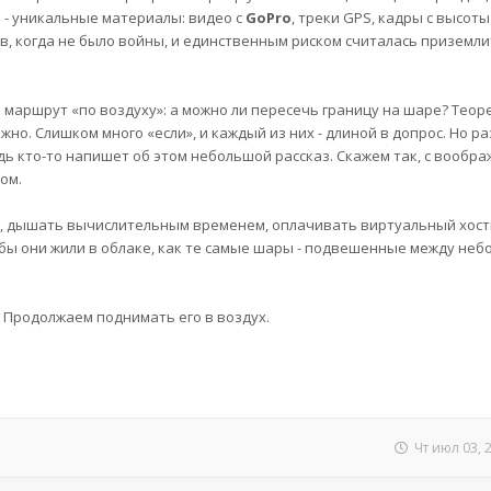
- уникальные материалы: видео с
GoPro
, треки GPS, кадры с высоты
в, когда не было войны, и единственным риском считалась приземли
 маршрут «по воздуху»: а можно ли пересечь границу на шаре? Теоре
ожно. Слишком много «если», и каждый из них - длиной в допрос. Но р
будь кто-то напишет об этом небольшой рассказ. Скажем так, с вооб
ом.
ы, дышать вычислительным временем, оплачивать виртуальный хост
обы они жили в облаке, как те самые шары - подвешенные между неб
. Продолжаем поднимать его в воздух.
Чт июл 03, 