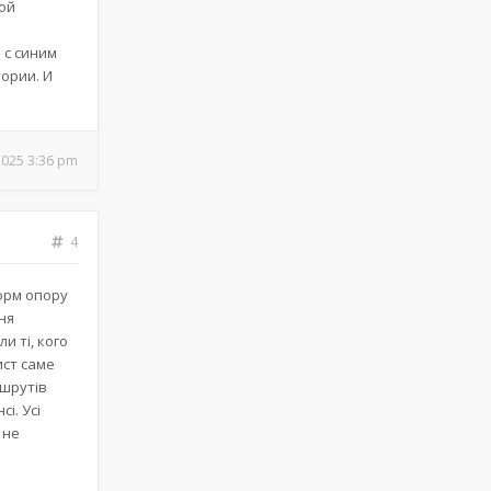
ной
 с синим
ории. И
2025 3:36 pm
4
форм опору
ня
и ті, кого
ист саме
ршрутів
і. Усі
 не