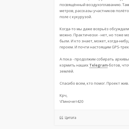
посвящённый воздухоплаванию. Там 
метров, рассказы участников полёто
поле с кукурузой.
Когда-то мы даже всерьёз обсуждали
можно. Практически - нет, но тоже м
были. И кто знает, может, когда-ни
героем. И почти настоящим GPS-трек
А пока - продолжим собирать архив
кормить наших
Telegram
-ботов, чт
землёй.
Спасибо всем, кто помог. Проект жив
Крч,
\Пиночет420
Цитата