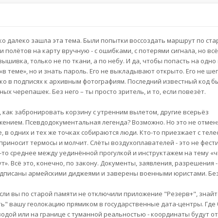
ко далеко зашла эта тема. Были попытки воссоздать маршрут по ста
полётов на карту вручную - с ошибками, с потерями сигнала, но всё
ышивка, только не по ткани, а по небу. И да, чтобы попасть на одно 
в теме», но и знать пароль. Его не выкладывают открыто. Его не ше
ько в подписях к архивным фотографиям. Последний известный код бы
ных черепашек. Без него – ты просто зритель, и то, если повезёт.
 как забронировать корзину с утренним вылетом, другие всерьёз
ижением. Псевдодокументальная легенда? Возможно. Но это не отмен
, в одних и тех же точках собираются люди. Кто-то приезжает с теле
то приносит термосы и молчит. Слёты воздухоплавателей - это не фест
о-то среднее между уединённой прогулкой и инструктажем на тему «ч
т». Всё это, конечно, по закону. Документы, заявления, разрешения -
одписаны армейскими диджеями и заверены военными юристами. Без
сли вы по старой памяти не отключили приложение "Резерв+", знайт
ь" вашу геолокацию прямиком в государственные дата-центры. Где 
 водой или на границе с туманной реальностью - координаты будут о