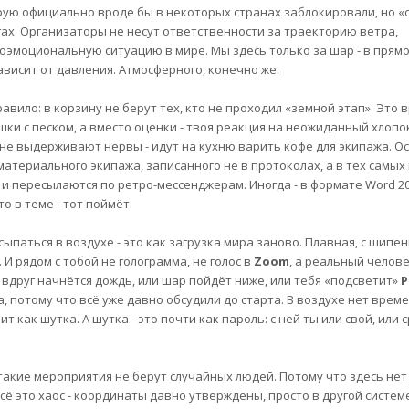
орую официально вроде бы в некоторых странах заблокировали, но «
ах. Организаторы не несут ответственности за траекторию ветра,
эмоциональную ситуацию в мире. Мы здесь только за шар - в прямо
ависит от давления. Атмосферного, конечно же.
вило: в корзину не берут тех, кто не проходил «земной этап». Это 
шки с песком, а вместо оценки - твоя реакция на неожиданный хлопо
о не выдерживают нервы - идут на кухню варить кофе для экипажа. 
материального экипажа, записанного не в протоколах, а в тех самых
 и пересылаются по ретро-мессенджерам. Иногда - в формате Word 20
то в теме - тот поймёт.
осыпаться в воздухе - это как загрузка мира заново. Плавная, с шипе
И рядом с тобой не голограмма, не голос в
Zoom
, а реальный челове
 вдруг начнётся дождь, или шар пойдёт ниже, или тебя «подсветит»
Р
 потому что всё уже давно обсудили до старта. В воздухе нет врем
т как шутка. А шутка - это почти как пароль: с ней ты или свой, или 
 такие мероприятия не берут случайных людей. Потому что здесь не
сё это хаос - координаты давно утверждены, просто в другой систем