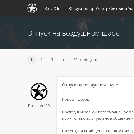
Kiev-X.In
Форум ТовароУпотрЕбителей Ук
Отпуск на воздушном шаре
1
2
3
23 сообщения
Отпуск на воздушном шаре
Привет, друзья!
Пиночет420
Последний раз мы встречались оффлай
пор - только виртуальное общение 
На сегодняшний день в нашем виртуа