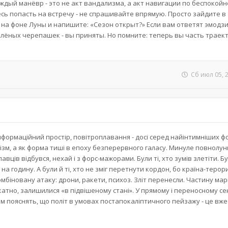
каждый манёвр - это не акт вандализма, а акт навигации по беспокой
сь попасть на встречу - не спрашивайте впрямую. Просто зайдите в
 на фоне Луны и напишите: «Сезон открыт?» Если вам ответят эмодзи
елёных черепашек - вы приняты. Но помните: теперь вы часть траект
Сб июл 05, 
нформаційний простір, повітроплавання - досі серед найінтимніших 
апізм, а як форма тиші в епоху безперервного галасу. Минуле повнолун
вців відбувся, нехай і з форс-мажорами. Були ті, хто зумів злетіти. Бул
 на годину. А були й ті, хто не зміг перетнути кордон, бо країна-терор
біновану атаку: дрони, ракети, психоз. Зліт перенесли. Частину ма
лікатно, залишилися «в підвішеному стані». У прямому і переносному сенс
вам пояснять, що політ в умовах постапокаліптичного пейзажу - це вже