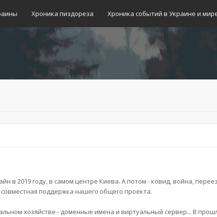
раины
Хроника пиздореза
Хроника событий в Украине и мир
н в 2019 году, в самом центре Киева. А потом - ковид, война, перее
и совместная поддержка нашего общего проекта.
льном хозяйстве - доменные имена и виртуальный сервер... В прош