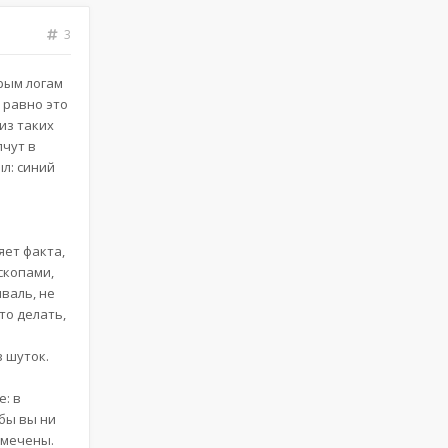
3
рым логам
 равно это
из таких
пчут в
л: синий
яет факта,
скопами,
иваль, не
то делать,
 шуток.
е: в
бы вы ни
тмечены.