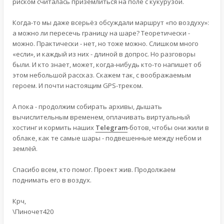
риском считалась приземлиться на поле с кукурузой.
Когда-то мы даже всерьёз обсуждали маршрут «по воздуху»:
а можно ли пересечь границу на шаре? Теоретически -
можно. Практически - нет, но тоже можно. Слишком много
«если», и каждый из них - длиной в допрос. Но разговоры
были. И кто знает, может, когда-нибудь кто-то напишет об
этом небольшой рассказ. Скажем так, с воображаемым
героем. И почти настоящим GPS-треком.
А пока - продолжим собирать архивы, дышать
вычислительным временем, оплачивать виртуальный
хостинг и кормить наших
Telegram
-ботов, чтобы они жили в
облаке, как те самые шары - подвешенные между небом и
землёй.
Спасибо всем, кто помог. Проект жив. Продолжаем
поднимать его в воздух.
Крч,
\Пиночет420