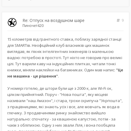
Re: Отпуск на воздушном шаре
9
Пиночет420
15 кілометрів від гранітного ставка, поблизу зарядної станції
для SMARTів. Неофіційний клуб власників цих машинок
виглядав, як пікнік інтелігентних інженерів із маленькою
вадою: потребою в простоті. Тут ніхто не говорив про великі
цілі. Тут варили каву на індукційних плитках, читали тонкі
книжки, міняли наклейки на багажниках. Один мав напис:
"Це
не машина - це рішення"
.
У номері готелю, де штори були ще з 2000-х, але Wi-Fi ок,
цілком прийнятний. Поруч - "Нова пошта", яку місцеві
називали "наш Амазон", і стара, трохи скрипуча "Укрпошта",
з працівницями, які знають усіх і все, але мовчать як вода в
глечику. З продавчинями ринку знайомство вийшло
натурально: спочатку - за квашеною капустою, потім - за
чаєм з обліпихою. Одну з них звали Ліля, і вона пообіцяла