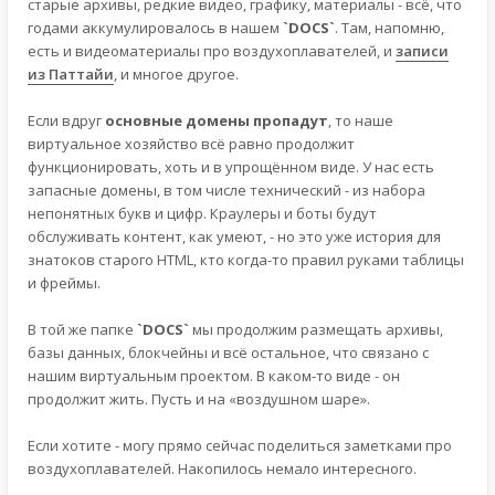
старые архивы, редкие видео, графику, материалы - всё, что
годами аккумулировалось в нашем
`DOCS`
. Там, напомню,
есть и видеоматериалы про воздухоплавателей, и
записи
из Паттайи
, и многое другое.
Если вдруг
основные домены пропадут
, то наше
виртуальное хозяйство всё равно продолжит
функционировать, хоть и в упрощённом виде. У нас есть
запасные домены, в том числе технический - из набора
непонятных букв и цифр. Краулеры и боты будут
обслуживать контент, как умеют, - но это уже история для
знатоков старого HTML, кто когда-то правил руками таблицы
и фреймы.
В той же папке
`DOCS`
мы продолжим размещать архивы,
базы данных, блокчейны и всё остальное, что связано с
нашим виртуальным проектом. В каком-то виде - он
продолжит жить. Пусть и на «воздушном шаре».
Если хотите - могу прямо сейчас поделиться заметками про
воздухоплавателей. Накопилось немало интересного.