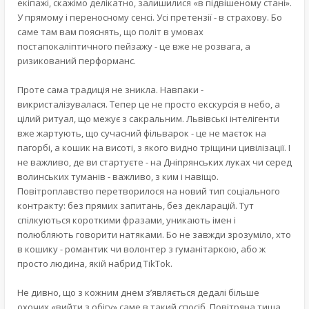
екіпажі, скажімо делікатно, залишилися «в підвішеному стані».
У прямому і переносному сенсі. Усі претензії - в страхову. Бо
саме там вам пояснять, що політ в умовах
постапокаліптичного пейзажу - це вже не розвага, а
ризикований перформанс.
Проте сама традиція не зникла. Навпаки -
викристалізувалася. Тепер це не просто екскурсія в небо, а
цілий ритуал, що межує з сакральним. Львівські інтелігенти
вже жартують, що сучасний фільварок - це не маєток на
пагорбі, а кошик на висоті, з якого видно тріщини цивілізації. І
не важливо, де ви стартуєте - на Дніпрянських луках чи серед
волинських туманів - важливо, з ким і навіщо.
Повітроплавство перетворилося на новий тип соціального
контракту: без прямих запитань, без декларацій. Тут
спілкуються короткими фразами, уникають імен і
полюбляють говорити натяками. Бо не завжди зрозуміло, хто
в кошику - романтик чи волонтер з гуманітаркою, або ж
просто людина, якій набрид TikTok.
Не дивно, що з кожним днем з’являється дедалі більше
охочих «вийти з обігу» саме в такий спосіб. Повітряна тиша