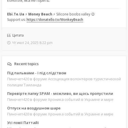
конопля, яка не горить.
Ebi.Te.Ua
⚡
Money Beach
⚡ Silicone boobs valley 😉
Support us:
https://donatello.to/MonkeyBeach
Цитата
Чт июл 24, 2025 8:22 pm
Recent topics
Під пальмами - і під слідством
Пиночет420
в форуме Ассоциация волонтёров туристической
полиции Таиланда
Перевірте папку SPAM - можливо, ви щось пропустили
Пиночет420
в форуме Хроника событий в Украине и мире
Отпуск на воздушном шаре
Пиночет420
в форуме Хроника событий в Украине и мире
Усі повії Паттайї