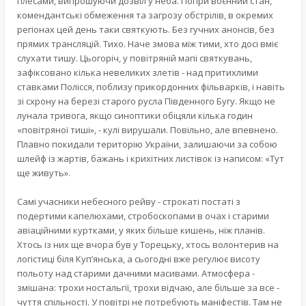
плесами, випрошуючи дозвіл у неба. Попри воєнний стан,
комендантські обмеження та загрозу обстрілів, в окремих
регіонах цей день таки святкують. Без гучних анонсів, без
прямих трансляцій. Тихо. Наче змова між тими, хто досі вміє
слухати тишу. Цьогоріч, у повітряній мапі святкувань,
зафіксовано кілька невеликих злетів - над притихлими
ставками Полісся, поблизу прикордонних фільварків, і навіть
зі схрону на березі старого русла Південного Бугу. Якщо не
лунала тривога, якщо синоптики обіцяли кілька годин
«повітряної тиші», - кулі вирушали. Повільно, але впевнено.
Плавно покидали територію України, залишаючи за собою
шлейф із жартів, бажань і крихітних листівок із написом: «Тут
ще живуть».
Самі учасники небесного рейву - строкаті постаті з
подертими капелюхами, стробоскопами в очах і старими
авіаційними куртками, у яких більше кишень, ніж планів.
Хтось із них ще вчора був у Торецьку, хтось волонтерив на
логістиці біля Куп’янська, а сьогодні вже регулює висоту
польоту над старими дачними масивами. Атмосфера -
змішана: трохи ностальгії, трохи відчаю, але більше за все -
чуття спільності. У повітрі не потребують маніфестів. Там не