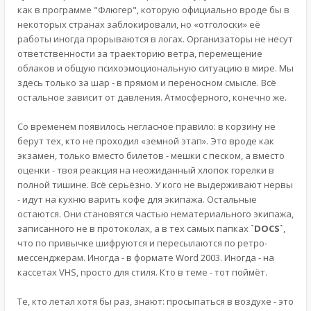
как в программе "Флюгер", которую официально вроде бы в
некоторых странах заблокировали, но «отголоски» её
работы иногда прорываются в логах. Организаторы не несут
ответственности за траекторию ветра, перемещение
облаков и общую психоэмоциональную ситуацию в мире. Мы
здесь только за шар - в прямом и переносном смысле. Всё
остальное зависит от давления. Атмосферного, конечно же.
Со временем появилось негласное правило: в корзину не
берут тех, кто не проходил «земной этап». Это вроде как
экзамен, только вместо билетов - мешки с песком, а вместо
оценки - твоя реакция на неожиданный хлопок горелки в
полной тишине. Всё серьёзно. У кого не выдерживают нервы
- идут на кухню варить кофе для экипажа. Остальные
остаются. Они становятся частью нематериального экипажа,
записанного не в протоколах, а в тех самых папках
`DOCS`
,
что по привычке шифруются и пересылаются по ретро-
мессенджерам. Иногда - в формате Word 2003. Иногда - на
кассетах VHS, просто для стиля. Кто в теме - тот поймёт.
Те, кто летал хотя бы раз, знают: просыпаться в воздухе - это