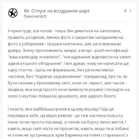
Re: Отпуск на воздушном шаре
8
Пиночет420
У крилі гуде, а в голові - тиша. Він дивиться на заголовки,
править розділові, змінює фото з закритим засіданням на
фото з узбережжя - трошки неетично, але зате викликає
довіру. Знизу пропливають хмари, а вгорі - push-нотифікації:
"ваш календар оновлено", "нагадування: відповісти на запит
адвокатського об’єднання". І він думає, чому не написати ще
одну статтю - щось не формальне, без резолютивної
частини, без "підлягає задоволенню". Наприклад, про те, як
бути чесним у брехливому світі, коли ти - юрист, але також -
людина, яка іноді просто хоче вимкнути роумінг і посидіти на
скелі з ноутом і пляшкою дешевого, але щирого білого.
І знаєте, яка найбільша іронія в цьому всьому? Що ця
перевірка себе, ця мікро-ревізія - це теж частина польоту.
Наче ти не просто пасажир, а технік на борту свого життя. І
навіть якщо сайт ніхто не прочитає, навіть якщо ти в Албанії
ні з ким не зустрінешся, крім бармена на пляжі і старенької з