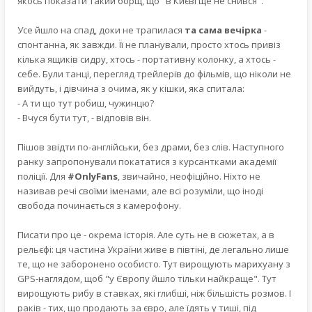
якось показати такий борщ, що "в Києві ще не снився".
Усе йшло на спад, доки не трапилася
та сама вечірка
-
спонтанна, як завжди. Її не планували, просто хтось привіз
кілька ящиків сидру, хтось - портативну колонку, а хтось -
себе. Були танці, перегляд трейлерів до фільмів, що ніколи не
вийдуть, і дівчина з очима, як у кішки, яка спитала:
- А ти що тут робиш, чужинцю?
- Вчуся бути тут, - відповів він.
Пішов звідти по-англійськи, без драми, без слів. Наступного
ранку запропонували покататися з курсанткaми академії
поліції. Для
#OnlyFans
, звичайно, неофіційно. Ніхто не
називав речі своїми іменами, але всі розуміли, що іноді
свобода починається з камерофону.
Писати про це - окрема історія. Але суть не в сюжетах, а в
рельєфі: ця частина України живе в півтіні, де легально лише
те, що не заборонено особисто. Тут вирощують марихуану з
GPS-наглядом, щоб "у Європу йшло тільки найкраще". Тут
вирощують рибу в ставках, які глибші, ніж більшість розмов. І
раків - тих, що продають за євро, але їдять у тиші, під