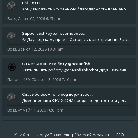
Ebi.Te.Ua
Хочу выразить искреннюю благодарность всем анонимным пользователям, которые поддержали наше сообщество финансово. Благод
Boss
,
Ср авг 05, 2026 6:45 pm
Support us! Paypal: seamoonpa…
💡 Друзья, скажу прямо. Осталось мало времени. За это время нам нужно закрыть последние обязательные расходы: около 500
Boss
,
Вс июл 12, 2026 10:31 am
Отчёты пишите боту @oceanfish…
Звіти пишіть роботу @oceanfishbotbot Друзі, важливе повідомлення для учасників форума. Основне звернення опублікован
Пиночет420
,
Сб июн 13, 2026 7:10 pm
Спасибо всем, кто поддерживае…
Доменное имя KIEV-X.COM продлено до третьей декады августа 2027 года! Спасибо всем анонимным пользователям, которые по
Boss
,
Чт май 14, 2026 10:01 pm
Kiev-X.In
Форум ТовароУпотрЕбителей Украины
FAQ