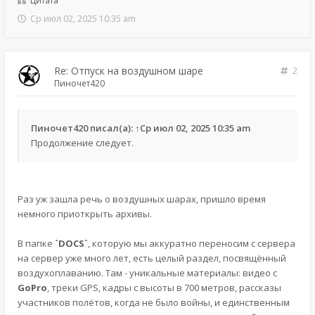
Цитата
Ср июл 02, 2025 10:35 am
Re: Отпуск на воздушном шаре
2
Пиночет420
Пиночет420
писал(а):
↑
Ср июл 02, 2025 10:35 am
Продолжение следует.
Раз уж зашла речь о воздушных шарах, пришло время
немного приоткрыть архивы.
В папке
`DOCS`
, которую мы аккуратно переносим с сервера
на сервер уже много лет, есть целый раздел, посвящённый
воздухоплаванию. Там - уникальные материалы: видео с
GoPro
, треки GPS, кадры с высоты в 700 метров, рассказы
участников полётов, когда не было войны, и единственным