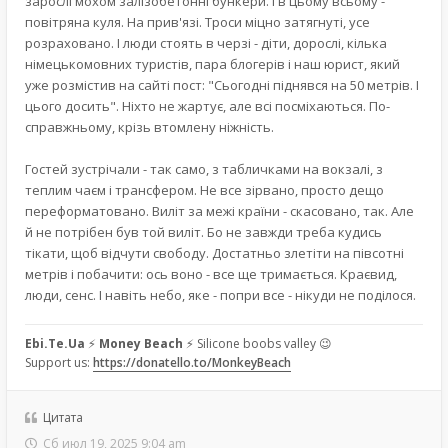
зарослі мохом залізобетонні бункери. І в цьому всьому -
повітряна куля. На прив'язі. Троси міцно затягнуті, усе
розраховано. І люди стоять в черзі - діти, дорослі, кілька
німецькомовних туристів, пара блогерів і наш юрист, який
уже розмістив на сайті пост: "Сьогодні піднявся на 50 метрів. І
цього досить". Ніхто не жартує, але всі посміхаються. По-
справжньому, крізь втомлену ніжність.
Гостей зустрічали - так само, з табличками на вокзалі, з
теплим чаєм і трансфером. Не все зірвано, просто дещо
переформатовано. Виліт за межі країни - скасовано, так. Але
й не потрібен був той виліт. Бо не завжди треба кудись
тікати, щоб відчути свободу. Достатньо злетіти на півсотні
метрів і побачити: ось воно - все ще тримається. Краєвид,
люди, сенс. І навіть небо, яке - попри все - нікуди не поділося.
Ebi.Te.Ua
⚡
Money Beach
⚡ Silicone boobs valley 😉
Support us:
https://donatello.to/MonkeyBeach
Цитата
Сб июл 19, 2025 9:04 am