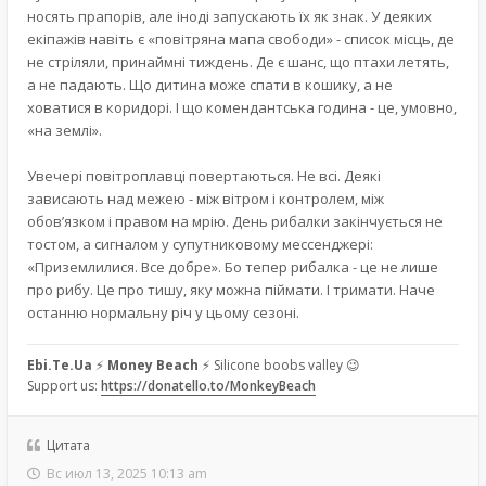
носять прапорів, але іноді запускають їх як знак. У деяких
екіпажів навіть є «повітряна мапа свободи» - список місць, де
не стріляли, принаймні тиждень. Де є шанс, що птахи летять,
а не падають. Що дитина може спати в кошику, а не
ховатися в коридорі. І що комендантська година - це, умовно,
«на землі».
Увечері повітроплавці повертаються. Не всі. Деякі
зависають над межею - між вітром і контролем, між
обов’язком і правом на мрію. День рибалки закінчується не
тостом, а сигналом у супутниковому мессенджері:
«Приземлилися. Все добре». Бо тепер рибалка - це не лише
про рибу. Це про тишу, яку можна піймати. І тримати. Наче
останню нормальну річ у цьому сезоні.
Ebi.Te.Ua
⚡
Money Beach
⚡ Silicone boobs valley 😉
Support us:
https://donatello.to/MonkeyBeach
Цитата
Вс июл 13, 2025 10:13 am