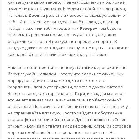
как загрузка мира заново. Плавная, с шипением баллона и
шумом ветра в наушниках. И рядом с тобой не голограмма,
не голос в
Zoom
, а реальный человек с лицом, уставшим от
неба. И ты знаешь: если вдруг начнётся дождь, или шар
пойдёт ниже, или тебя «подсветит»
Резерв+
- вы будете
принимать решения молча, потому что всё уже давно
обсудили до старта. В воздухе нет времени спорить. В
воздухе даже паника звучит как шутка. А шутка - это почти
как пароль: с ней ты или свой, или сразу на землю.
Наконец, стоит пояснить, почему на такие мероприятия не
берут случайных людей. Потому что здесь нет случайных
маршрутов. Даже если кажется, что всё это хаос -
координаты давно утверждены, просто в другой системе.
Ветер читают, как старые карты
Таро
, и каждый манёвр -
это не акт вандализма, а акт навигации по беспокойной
реальности. Поэтому если вы решитесь попасть на встречу -
не спрашивайте впрямую. Просто зайдите в обсуждение
старого фото с корзиной на фоне Луны и напишите: «Сезон
открыт?» Если вам ответят эмодзи с синим китом из островов
морских ежей и зелёных черепашек - вы приняты. Но