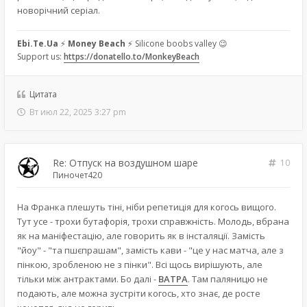
новорічний серіал.
Ebi.Te.Ua
⚡
Money Beach
⚡ Silicone boobs valley 😉
Support us:
https://donatello.to/MonkeyBeach
Цитата
Вт июл 22, 2025 3:27 pm
Re: Отпуск на воздушном шаре
10
Пиночет420
На Франка плешуть тіні, ніби репетиція для когось вищого.
Тут усе - трохи бутафорія, трохи справжність. Молодь, вбрана
як на маніфестацію, але говорить як в інсталяції. Замість
"йоу" - "та пшєпрашам", замість кави - "це у нас матча, але з
пінкою, зробленою не з пінки". Всі щось вирішують, але
тільки між антрактами. Бо далі -
ВАТРА
. Там паляницю не
подають, але можна зустріти когось, хто знає, де росте