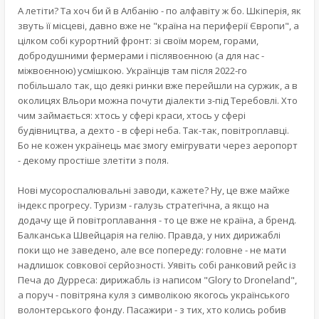
А летіти? Та хоч би й в Албанію - по алфавіту ж бо. Шкіперія, як
звуть її місцеві, давно вже не "країна на периферії Європи", а
цілком собі курортний фронт: зі своїм морем, горами,
добродушними фермерами і післявоєнною (а для нас -
міжвоєнною) усмішкою. Українців там після 2022-го
побільшало так, що деякі ринки вже перейшли на суржик, а в
околицях Вльори можна почути діалекти з-під Теребовлі. Хто
чим займається: хтось у сфері краси, хтось у сфері
будівництва, а дехто - в сфері неба. Так-так, повітроплавці.
Бо не кожен українець має змогу емігрувати через аеропорт
- декому простіше злетіти з поля.
Нові мусороспалювальні заводи, кажете? Ну, це вже майже
індекс прогресу. Туризм - галузь стратегічна, а якщо на
додачу ще й повітроплавання - то це вже не країна, а бренд.
Балканська Швейцарія на гелію. Правда, у них дирижаблі
поки що не заведено, але все попереду: головне - не мати
надлишок совкової серйозності. Уявіть собі ранковий рейс із
Печа до Дурреса: дирижабль із написом "Glory to Droneland",
а поруч - повітряна куля з символікою якогось українського
волонтерського фонду. Пасажири - з тих, хто колись робив