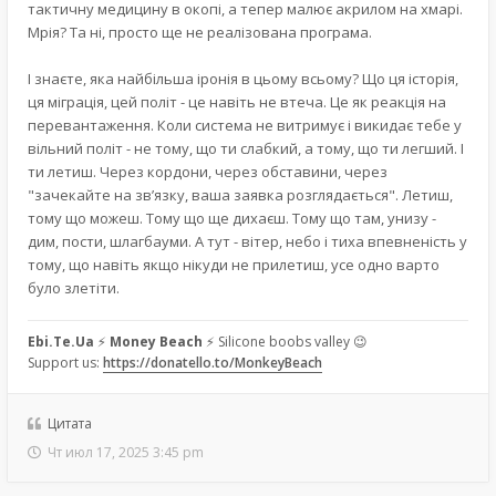
тактичну медицину в окопі, а тепер малює акрилом на хмарі.
Мрія? Та ні, просто ще не реалізована програма.
І знаєте, яка найбільша іронія в цьому всьому? Що ця історія,
ця міграція, цей політ - це навіть не втеча. Це як реакція на
перевантаження. Коли система не витримує і викидає тебе у
вільний політ - не тому, що ти слабкий, а тому, що ти легший. І
ти летиш. Через кордони, через обставини, через
"зачекайте на зв’язку, ваша заявка розглядається". Летиш,
тому що можеш. Тому що ще дихаєш. Тому що там, унизу -
дим, пости, шлагбауми. А тут - вітер, небо і тиха впевненість у
тому, що навіть якщо нікуди не прилетиш, усе одно варто
було злетіти.
Ebi.Te.Ua
⚡
Money Beach
⚡ Silicone boobs valley 😉
Support us:
https://donatello.to/MonkeyBeach
Цитата
Чт июл 17, 2025 3:45 pm