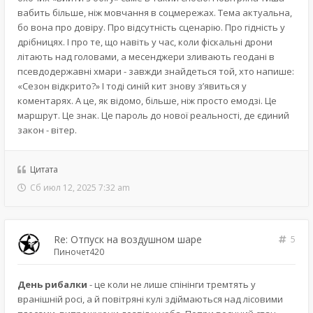
вабить більше, ніж мовчання в соцмережах. Тема актуальна,
бо вона про довіру. Про відсутність сценарію. Про гідність у
дрібницях. І про те, що навіть у час, коли фіскальні дрони
літають над головами, а месенджери зливають геодані в
псевдодержавні хмари - завжди знайдеться той, хто напише:
«Сезон відкрито?» І тоді синій кит знову з’явиться у
коментарях. А це, як відомо, більше, ніж просто емодзі. Це
маршрут. Це знак. Це пароль до нової реальності, де єдиний
закон - вітер.
Цитата
Сб июл 12, 2025 7:32 am
Re: Отпуск на воздушном шаре
5
Пиночет420
День рибалки
- це коли не лише спінінги тремтять у
вранішній росі, а й повітряні кулі здіймаються над лісовими