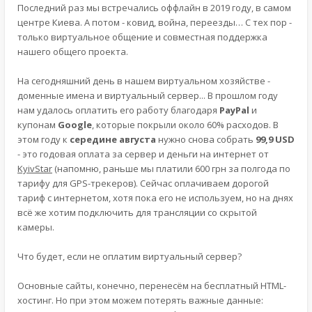
Последний раз мы встречались оффлайн в 2019 году, в самом
центре Киева. А потом - ковид, война, переезды… С тех пор -
только виртуальное общение и совместная поддержка
нашего общего проекта.
На сегодняшний день в нашем виртуальном хозяйстве -
доменные имена и виртуальный сервер... В прошлом году
нам удалось оплатить его работу благодаря
PayPal
и
купонам
Google
, которые покрыли около 60% расходов. В
этом году к
середине августа
нужно снова собрать
99,9 USD
- это годовая оплата за сервер и деньги на интернет от
KyivStar
(напомню, раньше мы платили 600 грн за полгода по
тарифу для GPS-трекеров). Сейчас оплачиваем дорогой
тариф с интернетом, хотя пока его не используем, но на днях
всё же хотим подключить для трансляции со скрытой
камеры.
Что будет, если не оплатим виртуальный сервер?
Основные сайты, конечно, перенесём на бесплатный HTML-
хостинг. Но при этом можем потерять важные данные: