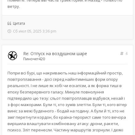
помните: теперь вы часть траектории. И назад - только по
ветру.
Цитата
Сб июл 05, 2025 3:36 pm
Re: Отпуск на воздушном шаре
4
Пиночет420
Попри всі бурі, що накривають наш інформаційний простір,
повітроплавання - досі серед найінтимніших форм опору
реальності. І не лише як хобі чи ескапізм, а як форма тиші в
епоху безперервного галасу. Минуле повнолуння
підтвердило цю тезу: сльот повітроплавців відбувся, нехай і
з форс-мажорами. Були ті, хто зумів злетіти. Були ті, кого вітер
виніс за межі буденного - бодай на годину. А були й ті, хто не
зміг перетнути кордон, бо країна-терорист саме того вечора
вирішила влаштувати комбіновану атаку: дрони, ракети,
психоз. Зліт перенесли. Частину маршрутів згорнули. І деякі