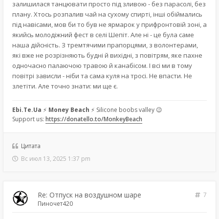
залишилася танцювати просто під зливою - без парасолі, без
плану. Хтось розпалив чай на сухому спирті, інші обіймались
під навісами, мов би то був не ярмарок у прифронтовій зоні, а
якийсь молодіжний фест в селі Шепіт. Але ні - це була саме
наша дійсність. З тремтячими прапорцями, з волонтерами,
які вже не розрізняють будні й вихідні, з повітрям, яке пахне
одночасно палаючою травою й канабісом. І всі ми в тому
повітрі зависли - ніби та сама куля на тросі. Не впасти. Не
злетіти. Але точно знати: ми ще є.
Ebi.Te.Ua
⚡
Money Beach
⚡ Silicone boobs valley 😉
Support us:
https://donatello.to/MonkeyBeach
Цитата
Вс июл 13, 2025 1:37 pm
Re: Отпуск на воздушном шаре
7
Пиночет420