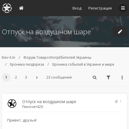
Вход
Регистрация
Отпуск на воздушном шаре
Kiev-X.In
Форум ТовароУпотрЕбителей Украины
Хроника пиздореза
Хроника событий в Украине и мире
1
2
3
23 сообщения
Отпуск на воздушном шаре
1
Пиночет420
Привет, друзья!