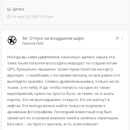
Цитата
Чт июл 03, 2025 3:14 pm
Re: Отпуск на воздушном шаре
3
Пиночет420
Иногда мы сами удивляемся, насколько далеко зашла эта
тема. Были попытки воссоздать маршрут по старым логам
GPS, буквально «вышить» траектории полётов на карту
вручную - с ошибками, с потерями сигнала, но всё равно это
выглядело красиво. Словно древняя вышивка, только не по
ткани, а по небу. И да, чтобы попасть на одно из таких
мероприятий, нужно не просто быть «в теме», но и знать
пароль. Его не выкладывают открыто. Его не шепчут в
лифтах. Его иногда можно найти только в подписях к
архивным фотографиям. Последний известный код был:
синий кит из островов морских ежей и зелёных черепашек.
Без него – ты просто зритель, и то, если повезёт.