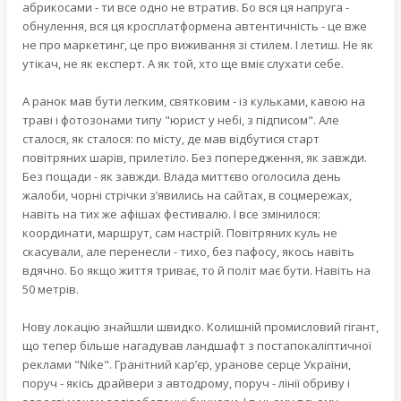
абрикосами - ти все одно не втратив. Бо вся ця напруга -
обнулення, вся ця кросплатформена автентичність - це вже
не про маркетинг, це про виживання зі стилем. І летиш. Не як
утікач, не як експерт. А як той, хто ще вміє слухати себе.
А ранок мав бути легким, святковим - із кульками, кавою на
траві і фотозонами типу "юрист у небі, з підписом". Але
сталося, як сталося: по місту, де мав відбутися старт
повітряних шарів, прилетіло. Без попередження, як завжди.
Без пощади - як завжди. Влада миттєво оголосила день
жалоби, чорні стрічки з’явились на сайтах, в соцмережах,
навіть на тих же афішах фестивалю. І все змінилося:
координати, маршрут, сам настрій. Повітряних куль не
скасували, але перенесли - тихо, без пафосу, якось навіть
вдячно. Бо якщо життя триває, то й політ має бути. Навіть на
50 метрів.
Нову локацію знайшли швидко. Колишній промисловий гігант,
що тепер більше нагадував ландшафт з постапокаліптичної
реклами "Nike". Гранітний кар’єр, уранове серце України,
поруч - якісь драйвери з автодрому, поруч - лінії обриву і