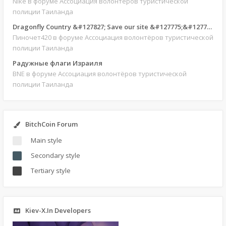
Nike
в форуме Ассоциация волонтёров туристической
полиции Таиланда
Dragonfly Country &#127827; Save our site &#127775;&#127769;
Пиночет420
в форуме Ассоциация волонтёров туристической
полиции Таиланда
Радужные флаги Израиля
BNE
в форуме Ассоциация волонтёров туристической
полиции Таиланда
BitchCoin Forum
Main style
Secondary style
Tertiary style
Kiev-X.In Developers