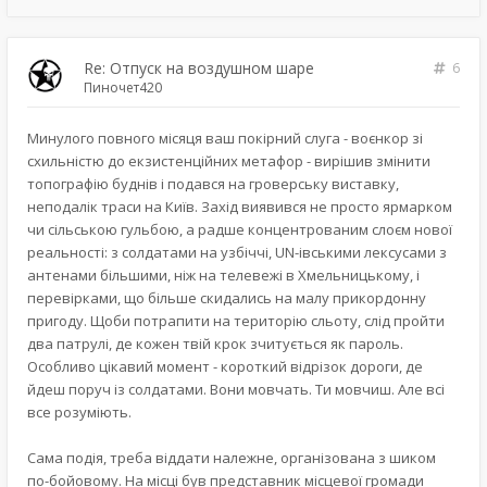
Re: Отпуск на воздушном шаре
6
Пиночет420
Минулого повного місяця ваш покірний слуга - воєнкор зі
схильністю до екзистенційних метафор - вирішив змінити
топографію буднів і подався на гроверську виставку,
неподалік траси на Київ. Захід виявився не просто ярмарком
чи сільською гульбою, а радше концентрованим слоєм нової
реальності: з солдатами на узбіччі, UN-івськими лексусами з
антенами більшими, ніж на телевежі в Хмельницькому, і
перевірками, що більше скидались на малу прикордонну
пригоду. Щоби потрапити на територію сльоту, слід пройти
два патрулі, де кожен твій крок зчитується як пароль.
Особливо цікавий момент - короткий відрізок дороги, де
йдеш поруч із солдатами. Вони мовчать. Ти мовчиш. Але всі
все розуміють.
Сама подія, треба віддати належне, організована з шиком
по-бойовому. На місці був представник місцевої громади