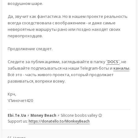
воздушном шаре.
Да, звучит как фантастика. Но в нашем проекте реальность
всегда соседствовала с воображением - и даже самые
невероятные маршруты рано или поздно находят своих
первопроходцев.
Продолжение следует.
Следите за публикациями, заглядывайте в папку
`DOCS`
, не
забывайте подписываться на наши Telegram-боты и
каналы
.
Всё это - часть живого проекта, который продолжает
развиваться, вопреки всему.
Крч,
\Пиночет420
Ebi.Te.Ua
⚡
Money Beach
⚡ Silicone boobs valley 😉
Support us:
https://donatello.to/MonkeyBeach