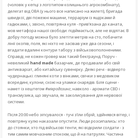
(чоловік у кепці з логотипом колишнього агрокомбінату),
делегат від ОВА (у нього все написано на жилеті), бригада
швидкої, дві пожежні машини, терраріум із ящірками й
гадюками, і, звісно, повітряна куля - прив’язана до каната,
мов метафора нашої свободи: підіймається, але не відлітає. В
добру погоду можна було злетіти метрів на сто, побачити
лінії окопів, поля, які ніхто не засівав уже два сезони, і
вгадати вдалині контури табору з військовополоненими.
Справді, не кожен гровер має такий бекграунд. Поруч -
невеликий
hand made
базарчик, де продавали або свій
антикваріат, або китайську сувенірку. Деякі речі - відверто
чудернацькі: глиняні коти з вінками, свічки з медовиком
всередині, кулони, схожі на уламки снарядів. Біля сцени -
намет із хештегом
#мікродозинг
, навколо - аромати CBD і
трансмузика, що звучала, як заколисування для нервової
системи.
Після 20:00 небо зіпсувалося - тучі з’їли обрій, здійнявся вітер, і
повітряну кулю наказали опустити. Люди розсипались: хто
до стоянки, хто під військові тенти, які відкрили солдати - з
тим самим мовчазним спокоєм, що й на патрулях. Частина