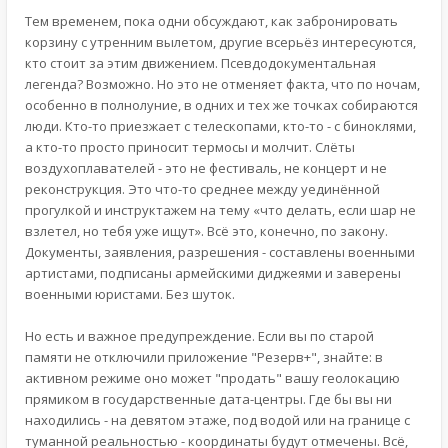
Тем временем, пока одни обсуждают, как забронировать
корзину с утренним вылетом, другие всерьёз интересуются,
кто стоит за этим движением. Псевдодокументальная
легенда? Возможно. Но это не отменяет факта, что по ночам,
особенно в полнолуние, в одних и тех же точках собираются
люди. Кто-то приезжает с телескопами, кто-то - с биноклями,
а кто-то просто приносит термосы и молчит. Слёты
воздухоплавателей - это не фестиваль, не концерт и не
реконструкция. Это что-то среднее между уединённой
прогулкой и инструктажем на тему «что делать, если шар не
взлетел, но тебя уже ищут». Всё это, конечно, по закону.
Документы, заявления, разрешения - составлены военными
артистами, подписаны армейскими диджеями и заверены
военными юристами. Без шуток.
Но есть и важное предупреждение. Если вы по старой
памяти не отключили приложение "Резерв+", знайте: в
активном режиме оно может "продать" вашу геолокацию
прямиком в государственные дата-центры. Где бы вы ни
находились - на девятом этаже, под водой или на границе с
туманной реальностью - координаты будут отмечены. Всё,