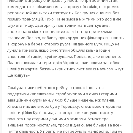
плесами, випрошуючи дозвіл у неба. Попри воєнний стан,
комендантські обмеження та загрозу обстрілів, в окремих
регіонах цей день таки святкують. Без гучних анонсів, без
прямих трансляцій. Тихо. Наче змова між тими, хто досі вміє
слухати тишу. Цьогоріч, у повітряній мапі святкувань,
зафіксовано кілька невеликих злетів - над притихлими
ставками Полісся, поблизу прикордонних фільварків, і навіть
зі схрону на березі старого русла Південного Бугу. Якщо не
лунала тривога, якщо синоптики обіцяли кілька годин
«повітряної тиші», - кулі вирушали. Повільно, але впевнено.
Плавно покидали територію України, залишаючи за собою
шлейф із жартів, бажань і крихітних листівок із написом: «Тут
ще живуть».
Самі учасники небесного рейву - строкаті постаті з
подертими капелюхами, стробоскопами в очах і старими
авіаційними куртками, у яких більше кишень, ніж планів.
Хтось із них ще вчора був у Торецьку, хтось волонтерив на
логістиці біля Куп’янська, а сьогодні вже регулює висоту
польоту над старими дачними масивами. Атмосфера -
змішана: трохи ностальгії, трохи відчаю, але більше за все -
чуття спільності. У повітрі не потребують маніфестів. Там не