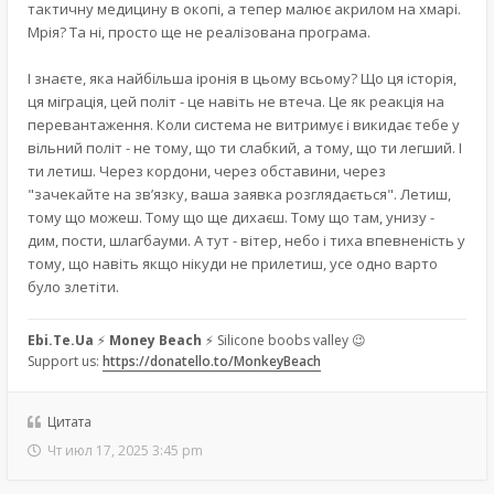
тактичну медицину в окопі, а тепер малює акрилом на хмарі.
Мрія? Та ні, просто ще не реалізована програма.
І знаєте, яка найбільша іронія в цьому всьому? Що ця історія,
ця міграція, цей політ - це навіть не втеча. Це як реакція на
перевантаження. Коли система не витримує і викидає тебе у
вільний політ - не тому, що ти слабкий, а тому, що ти легший. І
ти летиш. Через кордони, через обставини, через
"зачекайте на зв’язку, ваша заявка розглядається". Летиш,
тому що можеш. Тому що ще дихаєш. Тому що там, унизу -
дим, пости, шлагбауми. А тут - вітер, небо і тиха впевненість у
тому, що навіть якщо нікуди не прилетиш, усе одно варто
було злетіти.
Ebi.Te.Ua
⚡
Money Beach
⚡ Silicone boobs valley 😉
Support us:
https://donatello.to/MonkeyBeach
Цитата
Чт июл 17, 2025 3:45 pm