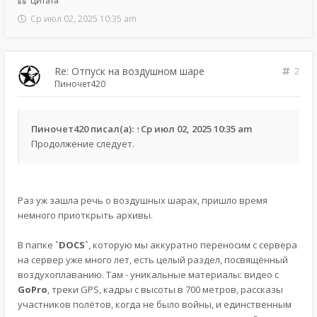
Цитата
Ср июл 02, 2025 10:35 am
Re: Отпуск на воздушном шаре
2
Пиночет420
Пиночет420
писал(а):
↑
Ср июл 02, 2025 10:35 am
Продолжение следует.
Раз уж зашла речь о воздушных шарах, пришло время
немного приоткрыть архивы.
В папке
`DOCS`
, которую мы аккуратно переносим с сервера
на сервер уже много лет, есть целый раздел, посвящённый
воздухоплаванию. Там - уникальные материалы: видео с
GoPro
, треки GPS, кадры с высоты в 700 метров, рассказы
участников полётов, когда не было войны, и единственным