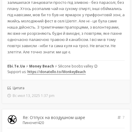
залишилася танцювати просто під зливою - без парасолі, без
плану. Хтось розпалив чай на сухому спирті, інші обіймались
під навісами, мов би то був не ярмарок у прифронтовій зоні, а
якийсь молодіжний фест в селі Шепіт. Але ні - це була саме
наша дійсність. З тремтячими прапорцями, з волонтерами,
які вже не розрізняють будні й вихідні, з повітрям, яке пахне
одночасно палаючою травою й канабісом. І всі ми в тому
повітрі зависли - ніби та сама куля на тросі. Не впасти. Не
злетіти. Але точно знати: ми ще є.
Ebi.Te.Ua
⚡
Money Beach
⚡ Silicone boobs valley 😉
Support us:
https://donatello.to/MonkeyBeach
Цитата
Вс июл 13, 2025 1:37 pm
Re: Отпуск на воздушном шаре
7
Пиночет420