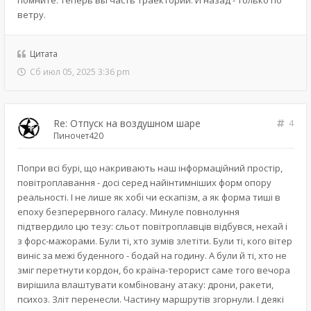
помните: теперь вы часть траектории. И назад - только по
ветру.
Цитата
Сб июл 05, 2025 3:36 pm
Re: Отпуск на воздушном шаре
4
Пиночет420
Попри всі бурі, що накривають наш інформаційний простір,
повітроплавання - досі серед найінтимніших форм опору
реальності. І не лише як хобі чи ескапізм, а як форма тиші в
епоху безперервного галасу. Минуле повнолуння
підтвердило цю тезу: сльот повітроплавців відбувся, нехай і
з форс-мажорами. Були ті, хто зумів злетіти. Були ті, кого вітер
виніс за межі буденного - бодай на годину. А були й ті, хто не
зміг перетнути кордон, бо країна-терорист саме того вечора
вирішила влаштувати комбіновану атаку: дрони, ракети,
психоз. Зліт перенесли. Частину маршрутів згорнули. І деякі