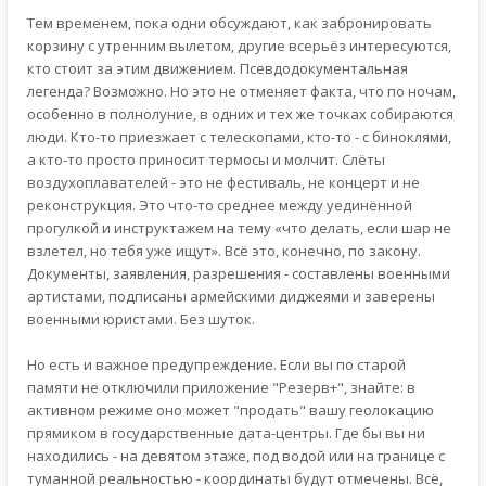
Тем временем, пока одни обсуждают, как забронировать
корзину с утренним вылетом, другие всерьёз интересуются,
кто стоит за этим движением. Псевдодокументальная
легенда? Возможно. Но это не отменяет факта, что по ночам,
особенно в полнолуние, в одних и тех же точках собираются
люди. Кто-то приезжает с телескопами, кто-то - с биноклями,
а кто-то просто приносит термосы и молчит. Слёты
воздухоплавателей - это не фестиваль, не концерт и не
реконструкция. Это что-то среднее между уединённой
прогулкой и инструктажем на тему «что делать, если шар не
взлетел, но тебя уже ищут». Всё это, конечно, по закону.
Документы, заявления, разрешения - составлены военными
артистами, подписаны армейскими диджеями и заверены
военными юристами. Без шуток.
Но есть и важное предупреждение. Если вы по старой
памяти не отключили приложение "Резерв+", знайте: в
активном режиме оно может "продать" вашу геолокацию
прямиком в государственные дата-центры. Где бы вы ни
находились - на девятом этаже, под водой или на границе с
туманной реальностью - координаты будут отмечены. Всё,