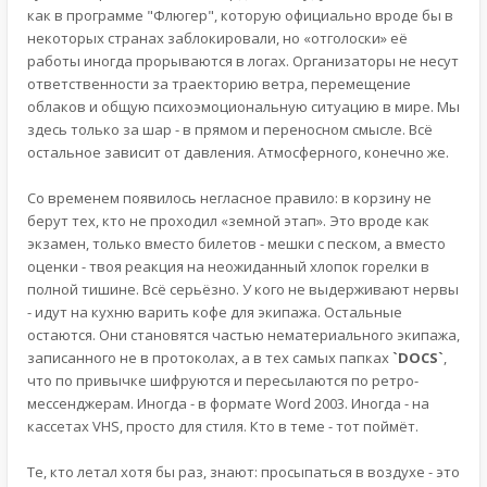
как в программе "Флюгер", которую официально вроде бы в
некоторых странах заблокировали, но «отголоски» её
работы иногда прорываются в логах. Организаторы не несут
ответственности за траекторию ветра, перемещение
облаков и общую психоэмоциональную ситуацию в мире. Мы
здесь только за шар - в прямом и переносном смысле. Всё
остальное зависит от давления. Атмосферного, конечно же.
Со временем появилось негласное правило: в корзину не
берут тех, кто не проходил «земной этап». Это вроде как
экзамен, только вместо билетов - мешки с песком, а вместо
оценки - твоя реакция на неожиданный хлопок горелки в
полной тишине. Всё серьёзно. У кого не выдерживают нервы
- идут на кухню варить кофе для экипажа. Остальные
остаются. Они становятся частью нематериального экипажа,
записанного не в протоколах, а в тех самых папках
`DOCS`
,
что по привычке шифруются и пересылаются по ретро-
мессенджерам. Иногда - в формате Word 2003. Иногда - на
кассетах VHS, просто для стиля. Кто в теме - тот поймёт.
Те, кто летал хотя бы раз, знают: просыпаться в воздухе - это