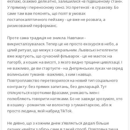
екіпажі, скажімо делікатно, залишилися «в підвішеному стані».
У прямому і переносному сенсі. Усі претензії - в страхову. Бо
саме там вам пояснять, що політ в умовах
постапокаліптичного пейзажу - це вже не розвага, а
ризикований перформанс.
Проте сама традиція не зникла. Навпаки -
викристалізувалася. Тепер це не просто екскурсія в небо, а
цілий ритуал, що межує з сакральним. Львівські інтелігенти
вже жартують, що сучасний фільварок - це не маєток на
пагорбі, а кошик на висоті, з якого видно тріщини цивілізації. І
не важливо, де ви стартуєте - на Дніпрянських луках чи серед
волинських туманів - важливо, з ким і навіщо.
Повітроплавство перетворилося на новий тип соціального
контракту: без прямих запитань, без декларацій. Тут
спілкуються короткими фразами, уникають імен і
полюбляють говорити натяками. Бо не завжди зрозуміло, хто
в кошику - романтик чи волонтер з гуманітаркою, або ж
просто людина, якій набрид TikTok.
Не дивно, що з кожним днем з’являється дедалі більше
охочих «вийти з обігу» саме в такий спосіб. Повітряна тиша