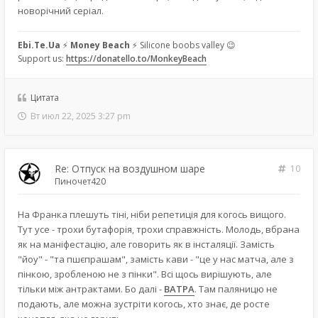
новорічний серіал.
Ebi.Te.Ua
⚡
Money Beach
⚡ Silicone boobs valley 😉
Support us:
https://donatello.to/MonkeyBeach
Цитата
Вт июл 22, 2025 3:27 pm
Re: Отпуск на воздушном шаре
10
Пиночет420
На Франка плешуть тіні, ніби репетиція для когось вищого.
Тут усе - трохи бутафорія, трохи справжність. Молодь, вбрана
як на маніфестацію, але говорить як в інсталяції. Замість
"йоу" - "та пшєпрашам", замість кави - "це у нас матча, але з
пінкою, зробленою не з пінки". Всі щось вирішують, але
тільки між антрактами. Бо далі -
ВАТРА
. Там паляницю не
подають, але можна зустріти когось, хто знає, де росте