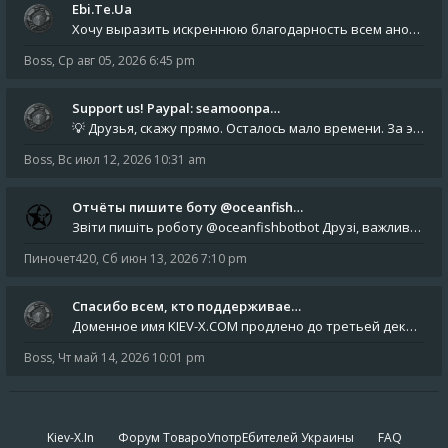
Ebi.Te.Ua
Хочу выразить искреннюю благодарность всем анонимным пользователям, которые поддержали наше сообщество финансово. Благод
Boss
,
Ср авг 05, 2026 6:45 pm
Support us! Paypal: seamoonpa…
💡 Друзья, скажу прямо. Осталось мало времени. За это время нам нужно закрыть последние обязательные расходы: около 500
Boss
,
Вс июл 12, 2026 10:31 am
Отчёты пишите боту @oceanfish…
Звіти пишіть роботу @oceanfishbotbot Друзі, важливе повідомлення для учасників форума. Основне звернення опублікован
Пиночет420
,
Сб июн 13, 2026 7:10 pm
Спасибо всем, кто поддерживае…
Доменное имя KIEV-X.COM продлено до третьей декады августа 2027 года! Спасибо всем анонимным пользователям, которые по
Boss
,
Чт май 14, 2026 10:01 pm
Kiev-X.In
Форум ТовароУпотрЕбителей Украины
FAQ