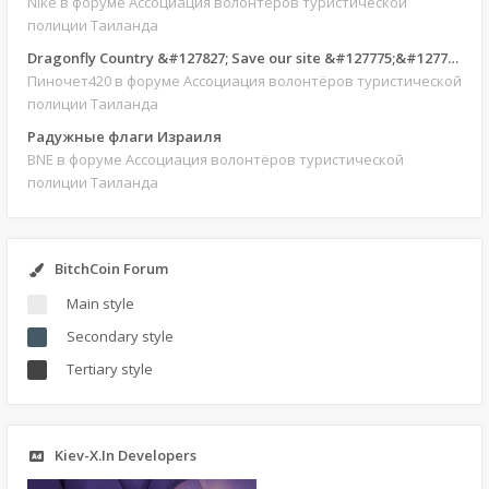
Nike
в форуме Ассоциация волонтёров туристической
полиции Таиланда
Dragonfly Country &#127827; Save our site &#127775;&#127769;
Пиночет420
в форуме Ассоциация волонтёров туристической
полиции Таиланда
Радужные флаги Израиля
BNE
в форуме Ассоциация волонтёров туристической
полиции Таиланда
BitchCoin Forum
Main style
Secondary style
Tertiary style
Kiev-X.In Developers