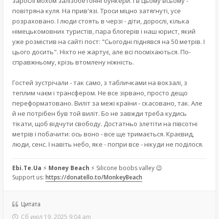
зарослі мохом залізобетонні бункери. І в цьому всьому -
повітряна куля. На прив'язі. Троси міцно затягнуті, усе
розраховано. І люди стоять в черзі - діти, дорослі, кілька
німецькомовних туристів, пара блогерів і наш юрист, який
уже розмістив на сайті пост: "Сьогодні піднявся на 50 метрів. І
цього досить". Ніхто не жартує, але всі посміхаються. По-
справжньому, крізь втомлену ніжність.
Гостей зустрічали - так само, з табличками на вокзалі, з
теплим чаєм і трансфером. Не все зірвано, просто дещо
переформатовано. Виліт за межі країни - скасовано, так. Але
й не потрібен був той виліт. Бо не завжди треба кудись
тікати, щоб відчути свободу. Достатньо злетіти на півсотні
метрів і побачити: ось воно - все ще тримається. Краєвид,
люди, сенс. І навіть небо, яке - попри все - нікуди не поділося.
Ebi.Te.Ua
⚡
Money Beach
⚡ Silicone boobs valley 😉
Support us:
https://donatello.to/MonkeyBeach
Цитата
Сб июл 19, 2025 9:04 am