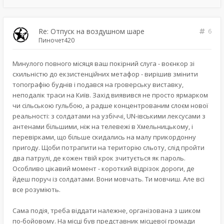
Re: Отпуск на воздушном шаре
6
Пиночет420
Минулого повного місяця ваш покірний слуга - воєнкор зі
схильністю до екзистенційних метафор - вирішив змінити
топографію буднів і подався на гроверську виставку,
неподалік траси на Київ. Захід виявився не просто ярмарком
чи сільською гульбою, а радше концентрованим слоєм нової
реальності: з солдатами на узбіччі, UN-івськими лексусами з
антенами більшими, ніж на телевежі в Хмельницькому, і
перевірками, що більше скидались на малу прикордонну
пригоду. Щоби потрапити на територію сльоту, слід пройти
два патрулі, де кожен твій крок зчитується як пароль.
Особливо цікавий момент - короткий відрізок дороги, де
йдеш поруч із солдатами. Вони мовчать. Ти мовчиш. Але всі
все розуміють.
Сама подія, треба віддати належне, організована з шиком
по-бойовому. На місці був представник місцевої громади