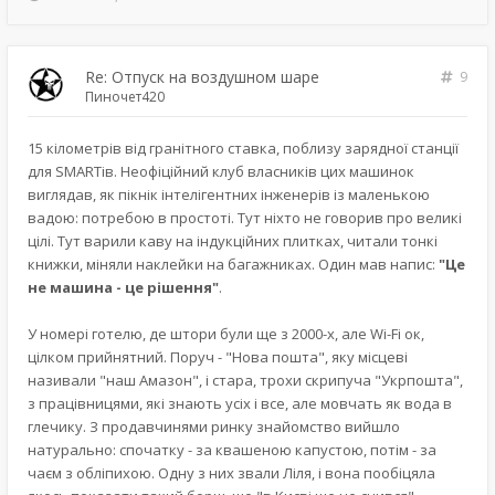
Re: Отпуск на воздушном шаре
9
Пиночет420
15 кілометрів від гранітного ставка, поблизу зарядної станції
для SMARTів. Неофіційний клуб власників цих машинок
виглядав, як пікнік інтелігентних інженерів із маленькою
вадою: потребою в простоті. Тут ніхто не говорив про великі
цілі. Тут варили каву на індукційних плитках, читали тонкі
книжки, міняли наклейки на багажниках. Один мав напис:
"Це
не машина - це рішення"
.
У номері готелю, де штори були ще з 2000-х, але Wi-Fi ок,
цілком прийнятний. Поруч - "Нова пошта", яку місцеві
називали "наш Амазон", і стара, трохи скрипуча "Укрпошта",
з працівницями, які знають усіх і все, але мовчать як вода в
глечику. З продавчинями ринку знайомство вийшло
натурально: спочатку - за квашеною капустою, потім - за
чаєм з обліпихою. Одну з них звали Ліля, і вона пообіцяла