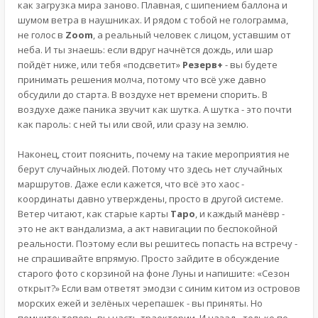
как загрузка мира заново. Плавная, с шипением баллона и
шумом ветра в наушниках. И рядом с тобой не голограмма,
не голос в
Zoom
, а реальный человек с лицом, уставшим от
неба. И ты знаешь: если вдруг начнётся дождь, или шар
пойдёт ниже, или тебя «подсветит»
Резерв+
- вы будете
принимать решения молча, потому что всё уже давно
обсудили до старта. В воздухе нет времени спорить. В
воздухе даже паника звучит как шутка. А шутка - это почти
как пароль: с ней ты или свой, или сразу на землю.
Наконец, стоит пояснить, почему на такие мероприятия не
берут случайных людей. Потому что здесь нет случайных
маршрутов. Даже если кажется, что всё это хаос -
координаты давно утверждены, просто в другой системе.
Ветер читают, как старые карты
Таро
, и каждый манёвр -
это не акт вандализма, а акт навигации по беспокойной
реальности. Поэтому если вы решитесь попасть на встречу -
не спрашивайте впрямую. Просто зайдите в обсуждение
старого фото с корзиной на фоне Луны и напишите: «Сезон
открыт?» Если вам ответят эмодзи с синим китом из островов
морских ежей и зелёных черепашек - вы приняты. Но