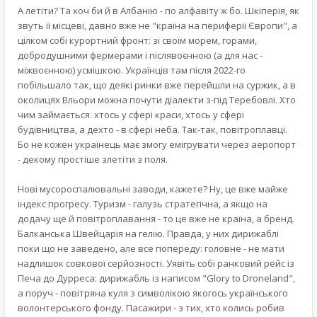
А летіти? Та хоч би й в Албанію - по алфавіту ж бо. Шкіперія, як
звуть її місцеві, давно вже не "країна на периферії Європи", а
цілком собі курортний фронт: зі своїм морем, горами,
добродушними фермерами і післявоєнною (а для нас -
міжвоєнною) усмішкою. Українців там після 2022-го
побільшало так, що деякі ринки вже перейшли на суржик, а в
околицях Вльори можна почути діалекти з-під Теребовлі. Хто
чим займається: хтось у сфері краси, хтось у сфері
будівництва, а дехто - в сфері неба. Так-так, повітроплавці.
Бо не кожен українець має змогу емігрувати через аеропорт
- декому простіше злетіти з поля.
Нові мусороспалювальні заводи, кажете? Ну, це вже майже
індекс прогресу. Туризм - галузь стратегічна, а якщо на
додачу ще й повітроплавання - то це вже не країна, а бренд.
Балканська Швейцарія на гелію. Правда, у них дирижаблі
поки що не заведено, але все попереду: головне - не мати
надлишок совкової серйозності. Уявіть собі ранковий рейс із
Печа до Дурреса: дирижабль із написом "Glory to Droneland",
а поруч - повітряна куля з символікою якогось українського
волонтерського фонду. Пасажири - з тих, хто колись робив