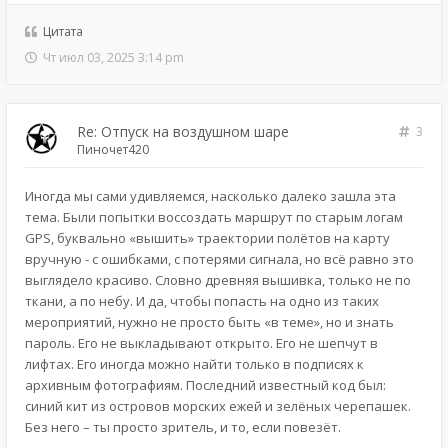
Цитата
Чт июл 03, 2025 3:14 pm
Re: Отпуск на воздушном шаре
3
Пиночет420
Иногда мы сами удивляемся, насколько далеко зашла эта
тема. Были попытки воссоздать маршрут по старым логам
GPS, буквально «вышить» траектории полётов на карту
вручную - с ошибками, с потерями сигнала, но всё равно это
выглядело красиво. Словно древняя вышивка, только не по
ткани, а по небу. И да, чтобы попасть на одно из таких
мероприятий, нужно не просто быть «в теме», но и знать
пароль. Его не выкладывают открыто. Его не шепчут в
лифтах. Его иногда можно найти только в подписях к
архивным фотографиям. Последний известный код был:
синий кит из островов морских ежей и зелёных черепашек.
Без него – ты просто зритель, и то, если повезёт.