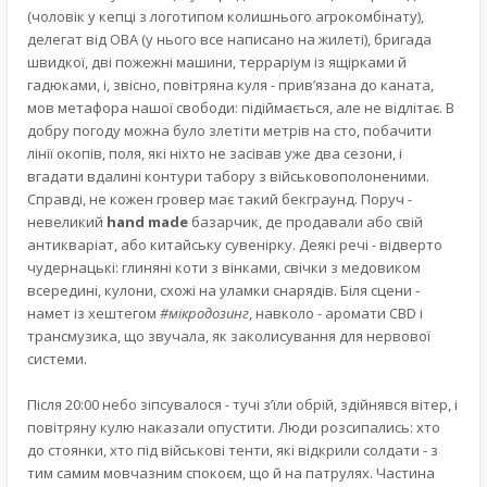
(чоловік у кепці з логотипом колишнього агрокомбінату),
делегат від ОВА (у нього все написано на жилеті), бригада
швидкої, дві пожежні машини, терраріум із ящірками й
гадюками, і, звісно, повітряна куля - прив’язана до каната,
мов метафора нашої свободи: підіймається, але не відлітає. В
добру погоду можна було злетіти метрів на сто, побачити
лінії окопів, поля, які ніхто не засівав уже два сезони, і
вгадати вдалині контури табору з військовополоненими.
Справді, не кожен гровер має такий бекграунд. Поруч -
невеликий
hand made
базарчик, де продавали або свій
антикваріат, або китайську сувенірку. Деякі речі - відверто
чудернацькі: глиняні коти з вінками, свічки з медовиком
всередині, кулони, схожі на уламки снарядів. Біля сцени -
намет із хештегом
#мікродозинг
, навколо - аромати CBD і
трансмузика, що звучала, як заколисування для нервової
системи.
Після 20:00 небо зіпсувалося - тучі з’їли обрій, здійнявся вітер, і
повітряну кулю наказали опустити. Люди розсипались: хто
до стоянки, хто під військові тенти, які відкрили солдати - з
тим самим мовчазним спокоєм, що й на патрулях. Частина