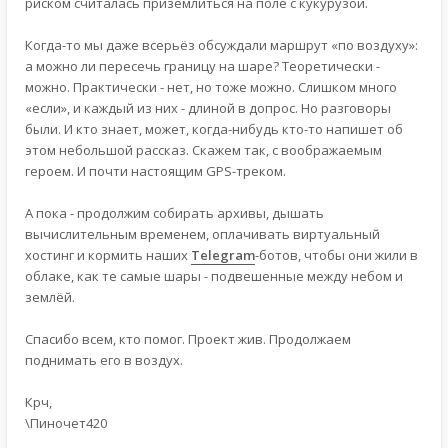
риском считалась приземлиться на поле с кукурузой.
Когда-то мы даже всерьёз обсуждали маршрут «по воздуху»:
а можно ли пересечь границу на шаре? Теоретически -
можно. Практически - нет, но тоже можно. Слишком много
«если», и каждый из них - длиной в допрос. Но разговоры
были. И кто знает, может, когда-нибудь кто-то напишет об
этом небольшой рассказ. Скажем так, с воображаемым
героем. И почти настоящим GPS-треком.
А пока - продолжим собирать архивы, дышать
вычислительным временем, оплачивать виртуальный
хостинг и кормить наших
Telegram
-ботов, чтобы они жили в
облаке, как те самые шары - подвешенные между небом и
землёй.
Спасибо всем, кто помог. Проект жив. Продолжаем
поднимать его в воздух.
Крч,
\Пиночет420