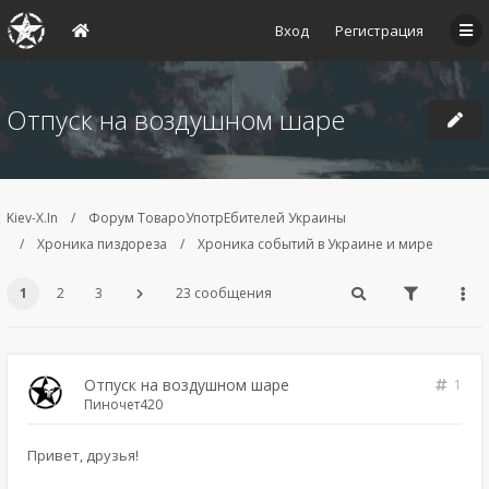
Вход
Регистрация
Отпуск на воздушном шаре
Kiev-X.In
Форум ТовароУпотрЕбителей Украины
Хроника пиздореза
Хроника событий в Украине и мире
1
2
3
23 сообщения
Отпуск на воздушном шаре
1
Пиночет420
Привет, друзья!