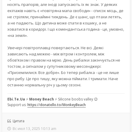
носять прапорів, але іноді запускають їх як знак. У деяких
екіпажів навіть є «повітряна мапа свободи» - список місць, де
не стріляли, принаймні тиждень. Де є шанс, що птахи летять,
а не падають. Що дитина може спати в кошику, а не
ховатися в коридорі. І що комендантська година - це, умовно,
«на землі».
Увечері повітроплавці повертаються. Не всі. Деякі
зависають над межею - між вітром і контролем, між
обов’язком і правом на мрію. День рибалки закінчується не
тостом, а сигналом у супутниковому мессенджері:
«Приземлилися. Все добре». Бо тепер рибалка - це не лише
про рибу. Це про тишу, яку можна піймати. І тримати. Наче
останню нормальну річ у цьому сезоні.
Ebi.Te.Ua
⚡
Money Beach
⚡ Silicone boobs valley 😉
Support us:
https://donatello.to/MonkeyBeach
Цитата
Вс июл 13, 2025 10:13 am