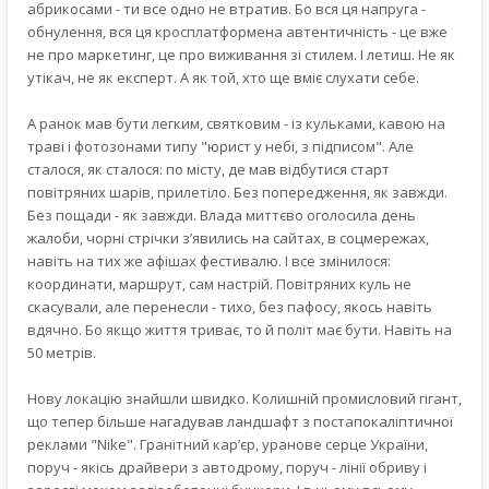
абрикосами - ти все одно не втратив. Бо вся ця напруга -
обнулення, вся ця кросплатформена автентичність - це вже
не про маркетинг, це про виживання зі стилем. І летиш. Не як
утікач, не як експерт. А як той, хто ще вміє слухати себе.
А ранок мав бути легким, святковим - із кульками, кавою на
траві і фотозонами типу "юрист у небі, з підписом". Але
сталося, як сталося: по місту, де мав відбутися старт
повітряних шарів, прилетіло. Без попередження, як завжди.
Без пощади - як завжди. Влада миттєво оголосила день
жалоби, чорні стрічки з’явились на сайтах, в соцмережах,
навіть на тих же афішах фестивалю. І все змінилося:
координати, маршрут, сам настрій. Повітряних куль не
скасували, але перенесли - тихо, без пафосу, якось навіть
вдячно. Бо якщо життя триває, то й політ має бути. Навіть на
50 метрів.
Нову локацію знайшли швидко. Колишній промисловий гігант,
що тепер більше нагадував ландшафт з постапокаліптичної
реклами "Nike". Гранітний кар’єр, уранове серце України,
поруч - якісь драйвери з автодрому, поруч - лінії обриву і