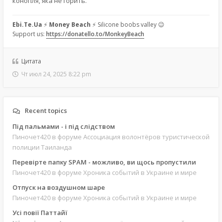
конопля, яка не горить.
Ebi.Te.Ua
⚡
Money Beach
⚡ Silicone boobs valley 😉
Support us:
https://donatello.to/MonkeyBeach
Цитата
Чт июл 24, 2025 8:22 pm
Recent topics
Під пальмами - і під слідством
Пиночет420
в форуме Ассоциация волонтёров туристической
полиции Таиланда
Перевірте папку SPAM - можливо, ви щось пропустили
Пиночет420
в форуме Хроника событий в Украине и мире
Отпуск на воздушном шаре
Пиночет420
в форуме Хроника событий в Украине и мире
Усі повії Паттайї