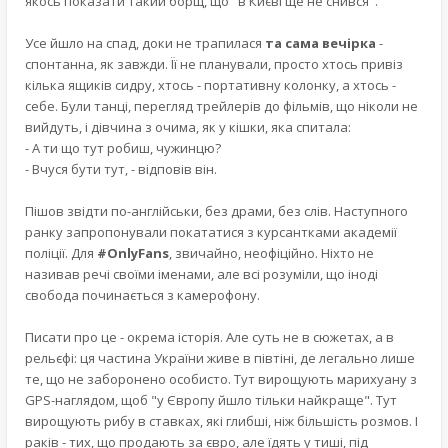
якось показати такий борщ, що "в Києві ще не снився".
Усе йшло на спад, доки не трапилася
та сама вечірка
-
спонтанна, як завжди. Її не планували, просто хтось привіз
кілька ящиків сидру, хтось - портативну колонку, а хтось -
себе. Були танці, перегляд трейлерів до фільмів, що ніколи не
вийдуть, і дівчина з очима, як у кішки, яка спитала:
- А ти що тут робиш, чужинцю?
- Вчуся бути тут, - відповів він.
Пішов звідти по-англійськи, без драми, без слів. Наступного
ранку запропонували покататися з курсанткaми академії
поліції. Для
#OnlyFans
, звичайно, неофіційно. Ніхто не
називав речі своїми іменами, але всі розуміли, що іноді
свобода починається з камерофону.
Писати про це - окрема історія. Але суть не в сюжетах, а в
рельєфі: ця частина України живе в півтіні, де легально лише
те, що не заборонено особисто. Тут вирощують марихуану з
GPS-наглядом, щоб "у Європу йшло тільки найкраще". Тут
вирощують рибу в ставках, які глибші, ніж більшість розмов. І
раків - тих, що продають за євро, але їдять у тиші, під