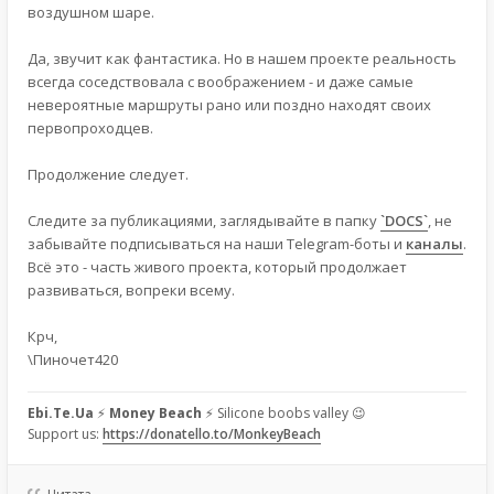
воздушном шаре.
Да, звучит как фантастика. Но в нашем проекте реальность
всегда соседствовала с воображением - и даже самые
невероятные маршруты рано или поздно находят своих
первопроходцев.
Продолжение следует.
Следите за публикациями, заглядывайте в папку
`DOCS`
, не
забывайте подписываться на наши Telegram-боты и
каналы
.
Всё это - часть живого проекта, который продолжает
развиваться, вопреки всему.
Крч,
\Пиночет420
Ebi.Te.Ua
⚡
Money Beach
⚡ Silicone boobs valley 😉
Support us:
https://donatello.to/MonkeyBeach