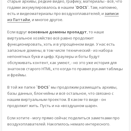
старые архивы, редкие видео, графику, материалы - всё, что
годами аккумулировалось в нашем
`DOCS`
. Там, напомню,
есть и видеоматериалы про воздухоплавателей, и
записи
из Паттайи
, и многое другое.
Если вдруг
основные домены пропадут
, то наше
виртуальное хозяйство всё равно продолжит
функционировать, хоть и в упрощённом виде. У нас есть
запасные домены, в том числе технический - из набора
непонятных букв и цифр. Краулеры и боты будут
обслуживать контент, как умеют, - но это уже история для
знатоков старого HTML, кто когда-то правил руками таблицы
и фреймы.
В той же папке
`DOCS`
мы продолжим размещать архивы,
базы данных, блокчейны и всё остальное, что связано с
нашим виртуальным проектом. В каком-то виде - он
продолжит жить. Пусть и на «воздушном шаре».
Если хотите - могу прямо сейчас поделиться заметками про
воздухоплавателей. Накопилось немало интересного.