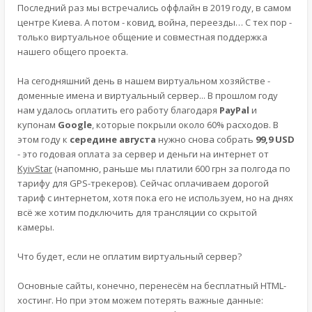
Последний раз мы встречались оффлайн в 2019 году, в самом
центре Киева. А потом - ковид, война, переезды… С тех пор -
только виртуальное общение и совместная поддержка
нашего общего проекта.
На сегодняшний день в нашем виртуальном хозяйстве -
доменные имена и виртуальный сервер... В прошлом году
нам удалось оплатить его работу благодаря
PayPal
и
купонам
Google
, которые покрыли около 60% расходов. В
этом году к
середине августа
нужно снова собрать
99,9 USD
- это годовая оплата за сервер и деньги на интернет от
KyivStar
(напомню, раньше мы платили 600 грн за полгода по
тарифу для GPS-трекеров). Сейчас оплачиваем дорогой
тариф с интернетом, хотя пока его не используем, но на днях
всё же хотим подключить для трансляции со скрытой
камеры.
Что будет, если не оплатим виртуальный сервер?
Основные сайты, конечно, перенесём на бесплатный HTML-
хостинг. Но при этом можем потерять важные данные: