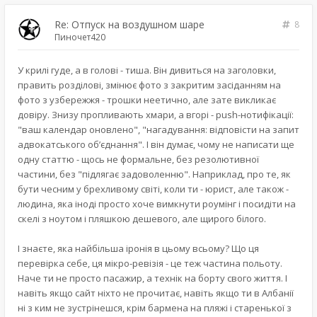
Re: Отпуск на воздушном шаре
8
Пиночет420
У крилі гуде, а в голові - тиша. Він дивиться на заголовки,
править розділові, змінює фото з закритим засіданням на
фото з узбережжя - трошки неетично, але зате викликає
довіру. Знизу пропливають хмари, а вгорі - push-нотифікації:
"ваш календар оновлено", "нагадування: відповісти на запит
адвокатського об’єднання". І він думає, чому не написати ще
одну статтю - щось не формальне, без резолютивної
частини, без "підлягає задоволенню". Наприклад, про те, як
бути чесним у брехливому світі, коли ти - юрист, але також -
людина, яка іноді просто хоче вимкнути роумінг і посидіти на
скелі з ноутом і пляшкою дешевого, але щирого білого.
І знаєте, яка найбільша іронія в цьому всьому? Що ця
перевірка себе, ця мікро-ревізія - це теж частина польоту.
Наче ти не просто пасажир, а технік на борту свого життя. І
навіть якщо сайт ніхто не прочитає, навіть якщо ти в Албанії
ні з ким не зустрінешся, крім бармена на пляжі і старенької з