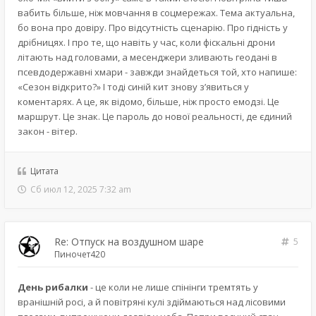
вабить більше, ніж мовчання в соцмережах. Тема актуальна,
бо вона про довіру. Про відсутність сценарію. Про гідність у
дрібницях. І про те, що навіть у час, коли фіскальні дрони
літають над головами, а месенджери зливають геодані в
псевдодержавні хмари - завжди знайдеться той, хто напише:
«Сезон відкрито?» І тоді синій кит знову з’явиться у
коментарях. А це, як відомо, більше, ніж просто емодзі. Це
маршрут. Це знак. Це пароль до нової реальності, де єдиний
закон - вітер.
Цитата
Сб июл 12, 2025 7:32 am
Re: Отпуск на воздушном шаре
5
Пиночет420
День рибалки
- це коли не лише спінінги тремтять у
вранішній росі, а й повітряні кулі здіймаються над лісовими