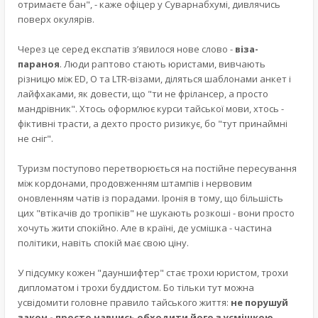
отримаєте бан", - каже офіцер у Суварнабхумі, дивлячись
поверх окулярів.
Через це серед експатів з’явилося нове слово -
віза-
параноя
. Люди раптово стають юристами, вивчають
різницю між ED, O та LTR-візами, діляться шаблонами анкет і
лайфхаками, як довести, що "ти не фрілансер, а просто
мандрівник". Хтось оформлює курси тайської мови, хтось -
фіктивні трасти, а дехто просто ризикує, бо "тут принаймні
не сніг".
Туризм поступово перетворюється на постійне пересування
між кордонами, продовженням штампів і нервовим
оновленням чатів із порадами. Іронія в тому, що більшість
цих "втікачів до тропіків" не шукають розкоші - вони просто
хочуть жити спокійно. Але в країні, де усмішка - частина
політики, навіть спокій має свою ціну.
У підсумку кожен "дауншифтер" стає трохи юристом, трохи
дипломатoм і трохи буддистом. Бо тільки тут можна
усвідомити головне правило тайського життя:
не порушуй
закон - просто навчись обходити його з усмішкою
.