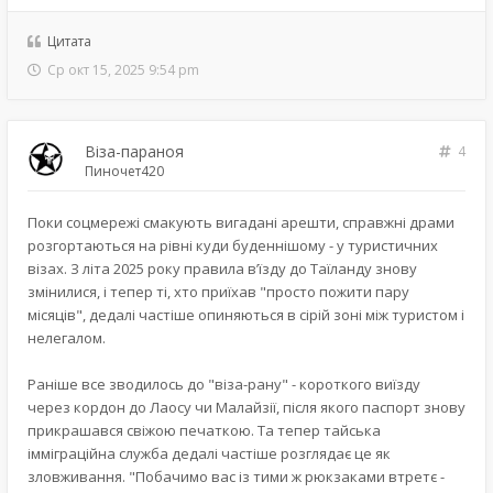
Цитата
Ср окт 15, 2025 9:54 pm
Віза-параноя
4
Пиночет420
Поки соцмережі смакують вигадані арешти, справжні драми
розгортаються на рівні куди буденнішому - у туристичних
візах. З літа 2025 року правила в’їзду до Таїланду знову
змінилися, і тепер ті, хто приїхав "просто пожити пару
місяців", дедалі частіше опиняються в сірій зоні між туристом і
нелегалом.
Раніше все зводилось до "віза-рану" - короткого виїзду
через кордон до Лаосу чи Малайзії, після якого паспорт знову
прикрашався свіжою печаткою. Та тепер тайська
імміграційна служба дедалі частіше розглядає це як
зловживання. "Побачимо вас із тими ж рюкзаками втретє -