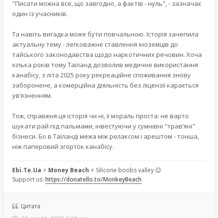
"Писати можна все, що завгодно, а фактів - нуль", - зазначає
один із учасників.
Та навіть вигадка може бути повчальною. Історія зачепила
актуальну тему - легковажне ставлення іноземців до
тайського законодавства щодо наркотичних речовин. Хоча
кілька років тому Таїланд дозволив медичне використання
канабісу, з літа 2025 року рекреаційне споживання знову
заборонене, а комерційна діяльність без ліцензії карається
ув’язненням.
Тож, справжня ця історія чи ні, її мораль проста: не варто
шукати рай під пальмами, інвестуючи у сумнівні "трав’яні"
бізнеси. Бо в Таїланді межа між релаксом і арештом - тонша,
ніж паперовий згорток канабісу.
Ebi.Te.Ua
⚡
Money Beach
⚡ Silicone boobs valley 😉
Support us:
https://donatello.to/MonkeyBeach
Цитата