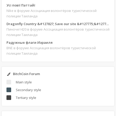
Усі повії Паттайї
Nike
в форуме Ассоциация волонтёров туристической
полиции Таиланда
Dragonfly Country &#127827; Save our site &#127775;&#127769;
Пиночет420
в форуме Ассоциация волонтёров туристической
полиции Таиланда
Радужные флаги Израиля
BNE
в форуме Ассоциация волонтёров туристической
полиции Таиланда
BitchCoin Forum
Main style
Secondary style
Tertiary style