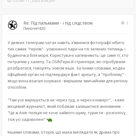
Сб окт 11, 2025 6:38 pm
Re: Під пальмами - і під слідством
2
Пиночет420
У деяких телеграм-чатах навіть з’явилися фотографії нібито
тих самих "героїв" - усміхненої пари на тлі зелених теплиць і
будиночка біля моря. Користувачі запевняють: це саме ті, хто
потрапив у халепу. Та OSINTери й стрингери, які спробували
розібратися, говорять зовсім інше. За їхніми словами, жоден
офіційний орган не підтверджує факт арешту, а "проблему" -
якщо вона взагалі існувала - вирішили звичайним для регіону
способом.
"Там усе вирішується не через суд, а через конверт", - каже
місцевий журналіст, який побажав залишитися анонімним. -
"Це ж Азія: поліція не хоче зайвого шуму, туристи - розголосу,
тож усі задоволені"
Іншими словами, історія, що мала виглядати як драма про