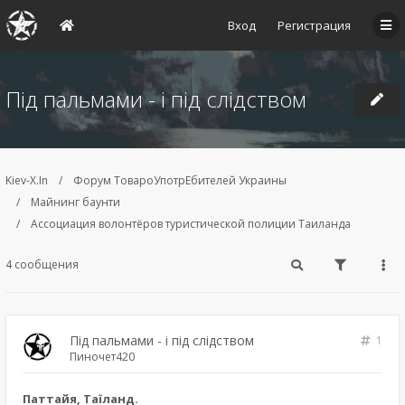
Вход
Регистрация
Під пальмами - і під слідством
Kiev-X.In
Форум ТовароУпотрЕбителей Украины
Майнинг баунти
Ассоциация волонтёров туристической полиции Таиланда
4 сообщения
Під пальмами - і під слідством
1
Пиночет420
Паттайя, Таїланд.