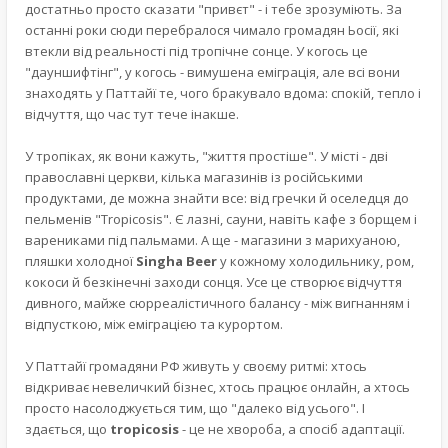
достатньо просто сказати "привєт" - і тебе зрозуміють. За
останні роки сюди перебралося чимало громадян Ьосії, які
втекли від реальності під тропічне сонце. У когось це
"дауншифтінг", у когось - вимушена еміграція, але всі вони
знаходять у Паттайї те, чого бракувало вдома: спокій, тепло і
відчуття, що час тут тече інакше.
У тропіках, як вони кажуть, "життя простіше". У місті - дві
православні церкви, кілька магазинів із російськими
продуктами, де можна знайти все: від гречки й оселедця до
пельменів "Tropicosis". Є лазні, сауни, навіть кафе з борщем і
варениками під пальмами. А ще - магазини з марихуаною,
пляшки холодної
Singha Beer
у кожному холодильнику, ром,
кокоси й безкінечні заходи сонця. Усе це створює відчуття
дивного, майже сюрреалістичного балансу - між вигнанням і
відпусткою, між еміграцією та курортом.
У Паттайї громадяни РФ живуть у своєму ритмі: хтось
відкриває невеличкий бізнес, хтось працює онлайн, а хтось
просто насолоджується тим, що "далеко від усього". І
здається, що
tropicosis
- це не хвороба, а спосіб адаптації.