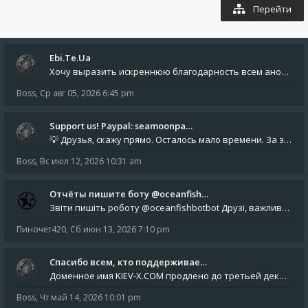
Перейти
Ebi.Te.Ua
Хочу выразить искреннюю благодарность всем анонимным пользователям, которые поддержали наше сообщество финансово. Благод
Boss
,
Ср авг 05, 2026 6:45 pm
Support us! Paypal: seamoonpa…
💡 Друзья, скажу прямо. Осталось мало времени. За это время нам нужно закрыть последние обязательные расходы: около 500
Boss
,
Вс июл 12, 2026 10:31 am
Отчёты пишите боту @oceanfish…
Звіти пишіть роботу @oceanfishbotbot Друзі, важливе повідомлення для учасників форума. Основне звернення опублікован
Пиночет420
,
Сб июн 13, 2026 7:10 pm
Спасибо всем, кто поддерживае…
Доменное имя KIEV-X.COM продлено до третьей декады августа 2027 года! Спасибо всем анонимным пользователям, которые по
Boss
,
Чт май 14, 2026 10:01 pm