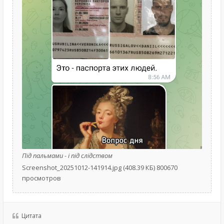
Під пальмами - і під слідством
Screenshot_20251012-141914.jpg (408.39 КБ) 800670
просмотров
Цитата