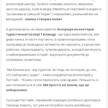
волонтерів центру. За його словами, кількість звернень
зростає щоразу, коли в медіа з’являється черговий скандал із
"росіянами в тайській тюрмі". І неважливо, реальний він чи
вигаданий -
паніка створює попит
.
А допомагають не лише юристи.
Асоціація волонтерів
туристичної поліції Таїланду
- ще одна малопомітна, але
дієва ланка. Їх часто плутають із правоохоронцями, хоча
насправді це громадські активісти, які чергують у курортних
районах, перекладають, супроводжують, а іноді й витягують
з найнеприємніших історій - від втрати документів до
затримань на митниці.
"Ми бачили все - від туристів, які ледь не потонули, до тих,
хто заблукав у судах", - каже координатор волонтерів у
Паттайї. - "Кожен сезон приносить нові драми. І більшість із
них починається зі слів:
Ми просто не знали, що це
заборонено
.
Сьогодні Паттайя - справжній осередок російської діаспори в
Таїланді. Кажуть, тут уже не потрібно знати англійську,