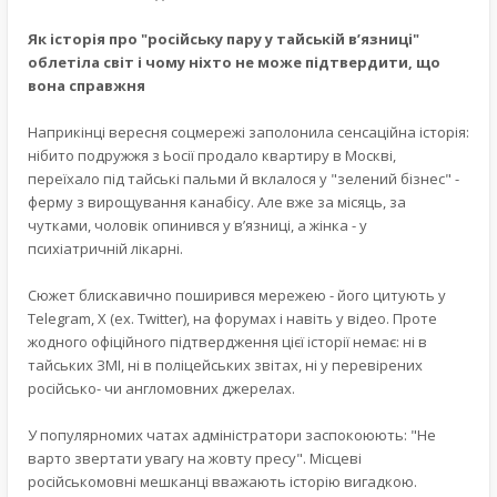
Як історія про "російську пару у тайській в’язниці"
облетіла світ і чому ніхто не може підтвердити, що
вона справжня
Наприкінці вересня соцмережі заполонила сенсаційна історія:
нібито подружжя з Ьосії продало квартиру в Москві,
переїхало під тайські пальми й вклалося у "зелений бізнес" -
ферму з вирощування канабісу. Але вже за місяць, за
чутками, чоловік опинився у в’язниці, а жінка - у
психіатричній лікарні.
Сюжет блискавично поширився мережею - його цитують у
Telegram, X (ex. Twitter), на форумах і навіть у відео. Проте
жодного офіційного підтвердження цієї історії немає: ні в
тайських ЗМІ, ні в поліцейських звітах, ні у перевірених
російсько- чи англомовних джерелах.
У популярномих чатах адміністратори заспокоюють: "Не
варто звертати увагу на жовту пресу". Місцеві
російськомовні мешканці вважають історію вигадкою.