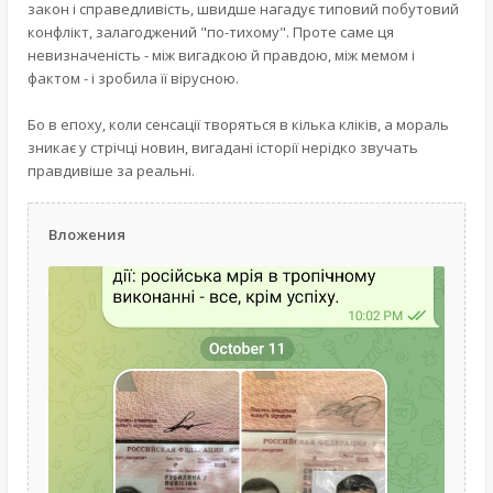
закон і справедливість, швидше нагадує типовий побутовий
конфлікт, залагоджений "по-тихому". Проте саме ця
невизначеність - між вигадкою й правдою, між мемом і
фактом - і зробила її вірусною.
Бо в епоху, коли сенсації творяться в кілька кліків, а мораль
зникає у стрічці новин, вигадані історії нерідко звучать
правдивіше за реальні.
Вложения