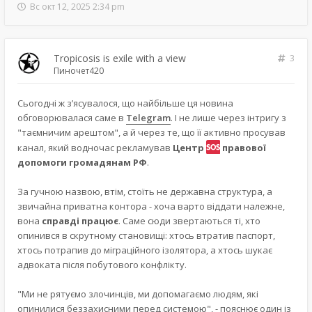
Вс окт 12, 2025 2:34 pm
Tropicosis is exile with a view
3
Пиночет420
Сьогодні ж з’ясувалося, що найбільше ця новина
обговорювалася саме в
Telegram
. І не лише через інтригу з
"таємничим арештом", а й через те, що її активно просував
канал, який водночас рекламував
Центр
правової
допомоги громадянам РФ
.
За гучною назвою, втім, стоїть не державна структура, а
звичайна приватна контора - хоча варто віддати належне,
вона
справді працює
. Саме сюди звертаються ті, хто
опинився в скрутному становищі: хтось втратив паспорт,
хтось потрапив до міграційного ізолятора, а хтось шукає
адвоката після побутового конфлікту.
"Ми не рятуємо злочинців, ми допомагаємо людям, які
опинилися беззахисними перед системою", - пояснює один із