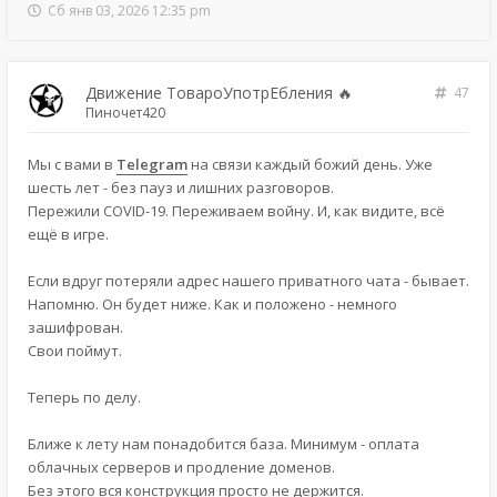
Сб янв 03, 2026 12:35 pm
Движение ТовароУпотрЕбления 🔥
47
Пиночет420
Мы с вами в
Telegram
на связи каждый божий день. Уже
шесть лет - без пауз и лишних разговоров.
Пережили COVID-19. Переживаем войну. И, как видите, всё
ещё в игре.
Если вдруг потеряли адрес нашего приватного чата - бывает.
Напомню. Он будет ниже. Как и положено - немного
зашифрован.
Свои поймут.
Теперь по делу.
Ближе к лету нам понадобится база. Минимум - оплата
облачных серверов и продление доменов.
Без этого вся конструкция просто не держится.