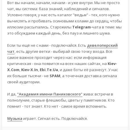
Вот вы начали, начали, начали - и уже внутри. Мы не просто
чат, мы система: база знаний, наблюдений и сигналов.
Условно говоря, у нас есть каталог "ведьм" - тех, кого нужно
вычислять и пробивать осиновыми колами до сердец, чтобы
иллюзии рассыпались. Старожилы
Telegram
-чата в теме: мы
это обсуждаем каждый день, без пауз и лишнего шума.
Если ты ещё не с нами - подключайся. Есть
девелоперский
чат
, есть другие ветки - выбирай свою точку входа. Всё
самое важное проходит через нас: если информация
критическая - она появится на всех наших сайтах, на
Kiev-
X.Com
,
Kiev-X.In
,
Ebi.Te.Ua
, и даже боты её разнесут. У нас
их больше тысячи - не
SPAM
, а точечная доставка сигнала
своей аудитории.
И да,
"Академия имени Паниковского"
жива: встречи в
полнолуние, старые флешмобы, цветы у памятников. Кто
помнит - тот знает. Кто нет - самое время вспомнить.
Музыка
играет. Сигнал есть. Подключайся.