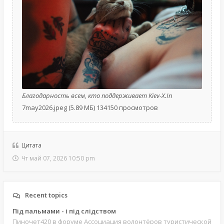
Благодарность всем, кто поддерживает Kiev-X.In
7may2026.jpeg (5.89 МБ) 134150 просмотров
Цитата
Чт май 07, 2026 10:50 pm
Recent topics
Під пальмами - і під слідством
Пиночет420
в форуме Ассоциация волонтёров туристической