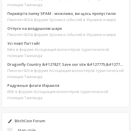
полиции Таиланда
Перевірте папку SPAM - можливо, ви щось пропустили
Пиночет420
в форуме Хроника событий в Украине и мире
Отпуск на воздушном шаре
Пиночет420
в форуме Хроника событий в Украине и мире
Усі повії Паттайї
Nike
в форуме Ассоциация волонтёров туристической
полиции Таиланда
Dragonfly Country &#127827; Save our site &#127775;&#127769;
Пиночет420
в форуме Ассоциация волонтёров туристической
полиции Таиланда
Радужные флаги Израиля
BNE
в форуме Ассоциация волонтёров туристической
полиции Таиланда
BitchCoin Forum
Main style