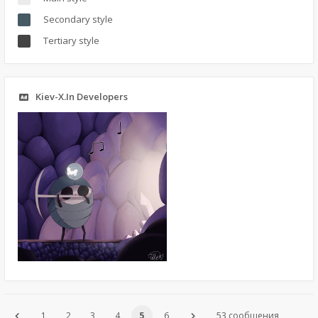
Secondary style
Tertiary style
Kiev-X.In Developers
1
2
3
4
5
6
53 сообщения