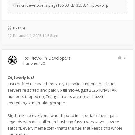
kievxindevelopers.png (106.08 КБ) 355851 просмотр
Цитата
Пн июл 14, 2025 11:56 am
Re: Kiev-X.In Developers
43
Пиночет420
Oi, lovely lot!
Just chuffed to say - cheers to your solid support, the cloud
servers’re sorted and paid up till mid-August 2026. KYIVSTAR
numbers topped up, Telegram bots are up an’ buzzin’ -
everything’s tickin’ along proper.
Big thanks to everyone who chipped in - specially them quiet
legends who did it all hush-hush, no fuss. Every grivna, every
satoshi, every meme coin - that’s the fuel that keeps this whole
thing rollin’.