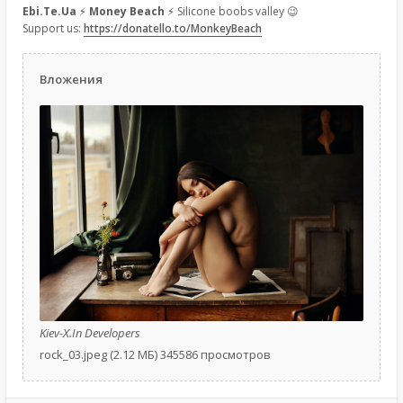
Ebi.Te.Ua
⚡
Money Beach
⚡ Silicone boobs valley 😉
Support us:
https://donatello.to/MonkeyBeach
Вложения
Kiev-X.In Developers
rock_03.jpeg (2.12 МБ) 345586 просмотров