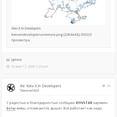
Kiev-X.In Developers
kievxindevelopersonemore.png (228.64 КБ) 355223
просмотра
Цитата
Чт июл 17, 2025 1:20 pm
Re: Kiev-X.In Developers
44
Пиночет420
С радостью и благодарностью сообщаю:
KYIVSTAR
заряжен.
Боты
живы, откликаются, дышат. Всё работает как надо.