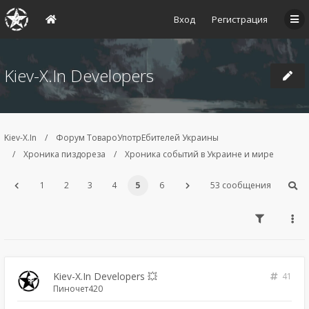
Вход
Регистрация
Kiev-X.In Developers
Kiev-X.In
Форум ТовароУпотрЕбителей Украины
Хроника пиздореза
Хроника событий в Украине и мире
1
2
3
4
5
6
53 сообщения
Kiev-X.In Developers 💥
41
Пиночет420