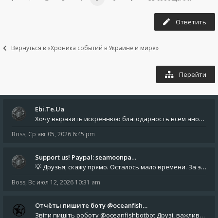
Ответить
Вернуться в «Хроника событий в Украине и мире»
Перейти
Ebi.Te.Ua
Хочу выразить искреннюю благодарность всем анонимным пользователям, которые поддержали наше сообщество финансово. Благод
Boss
,
Ср авг 05, 2026 6:45 pm
Support us! Paypal: seamoonpa…
💡 Друзья, скажу прямо. Осталось мало времени. За это время нам нужно закрыть последние обязательные расходы: около 500
Boss
,
Вс июл 12, 2026 10:31 am
Отчёты пишите боту @oceanfish…
Звіти пишіть роботу @oceanfishbotbot Друзі, важливе повідомлення для учасників форума. Основне звернення опублікован