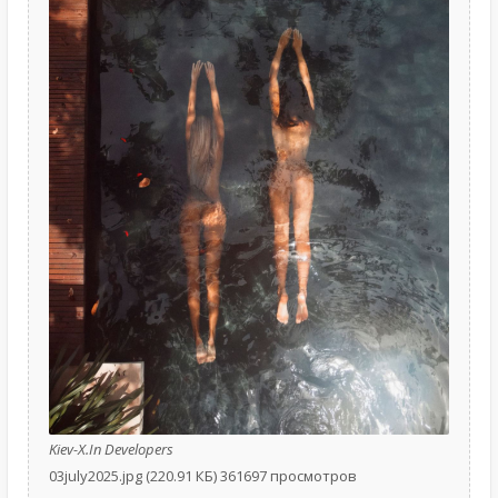
Kiev-X.In Developers
03july2025.jpg (220.91 КБ) 361697 просмотров