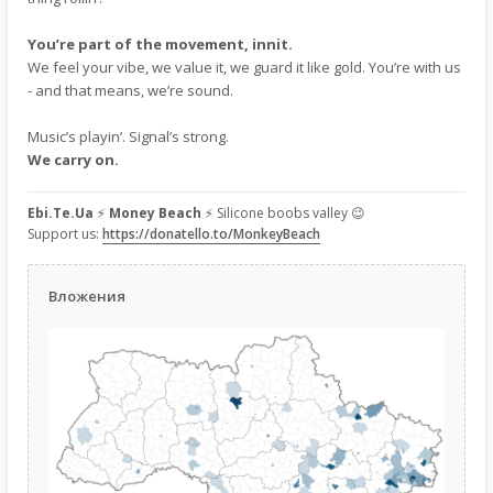
You’re part of the movement, innit.
We feel your vibe, we value it, we guard it like gold. You’re with us
- and that means, we’re sound.
Music’s playin’. Signal’s strong.
We carry on.
Ebi.Te.Ua
⚡
Money Beach
⚡ Silicone boobs valley 😉
Support us:
https://donatello.to/MonkeyBeach
Вложения