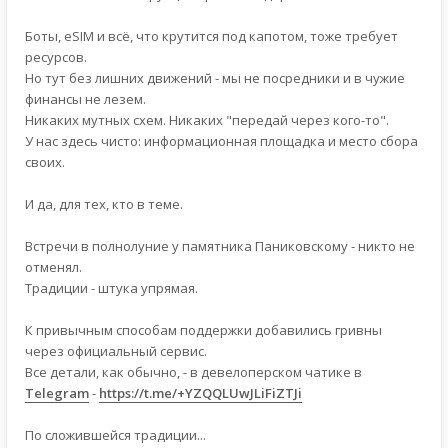
Боты, eSIM и всё, что крутится под капотом, тоже требует
ресурсов.
Но тут без лишних движений - мы не посредники и в чужие
финансы не лезем.
Никаких мутных схем. Никаких "передай через кого-то".
У нас здесь чисто: информационная площадка и место сбора
своих.
И да, для тех, кто в теме.
Встречи в полнолуние у памятника Паниковскому - никто не
отменял.
Традиции - штука упрямая.
К привычным способам поддержки добавились гривны
через официальный сервис.
Все детали, как обычно, - в девелоперском чатике в
Telegram
-
https://t.me/+YZQQLUwJLiFiZTJi
По сложившейся традиции...