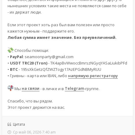
нынешних условиях такие места не появляются сами по себе
- их держат люди.
Если этот проект хоть раз был вам полезен или просто
кажется нужным - поддержите его.
Любая сумма имеет значение. Без преувеличений.
Способы помощи:
•
PayPal
:
seamoonparty@gmail.com
•
USDT TRC20 (Tron)
- TK4apBvWwoccBmrszNGyqYASaLiukibPFd
•
BTC
- 195sXkGetzQfZWZTogy17AzEPGdNBMyRUU
• Гривны - карта или IBAN, либо
напрямую регистратору
Мы
на связи
- в личке и в
Telegram
-группе.
Спасибо, что вы рядом.
Этот проект держится на вас.
Цитата
Ср май 06, 2026 7:40 am